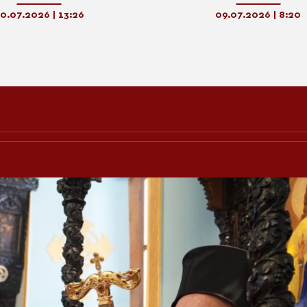
 φωτίζει και τα πιο πυκνά
Μονή Αρκαδίου
οτάδια των καιρών
0.07.2026 | 13:26
09.07.2026 | 8:20