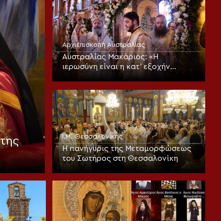
Αρχιεπισκοπή Αυστραλίας
Αυστραλίας Μακάριος: «Η
ιερωσύνη είναι η κατ’ εξοχήν
μεταμορφωτική δύναμη μέσα σε
έναν κόσμο που παραπαίει
πνευματικά»
Ι.Μ. Θεσσαλονίκης
της
Η πανήγυρις της Μεταμορφώσεως
του Σωτήρος στη Θεσσαλονίκη