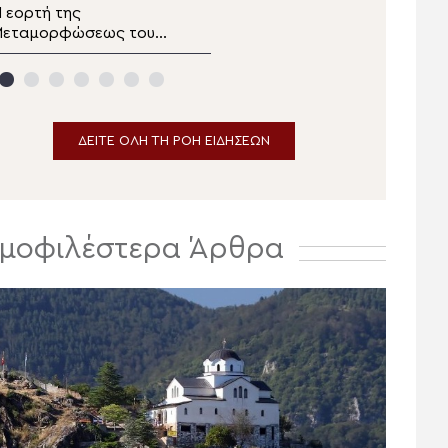
 εορτή της
Παρακολουθήστε το
Μεταμορφώσεως του
δελτίο ειδήσεων
ωτήρος στα Λευκάκια
αυπλίου
ΔΕΙΤΕ ΟΛΗ ΤΗ ΡΟΗ ΕΙΔΗΣΕΩΝ
μοφιλέστερα Άρθρα