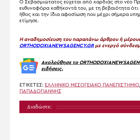
Ο Σεβασμιώτατος εύχεται από καρδιάς στο νέο Πρύ
ευθυνοφόρα καθήκοντά του, με τη βεβαιότητα ότι θ
ήθος και την ίδια αφοσίωση που μέχρι σήμερα υπηρ
ετίμησε.
H αναδημοσίευση του παραπάνω άρθρου ή μέρους 
ORTHODOXIANEWSAGENCY.GR
με ενεργό σύνδεσμ
Ακολούθησε το ORTHODOXIANEWSAGENCY.
ειδήσεις.
ΕΤΙΚΈΤΕΣ:
ΕΛΛΗΝΙΚΌ ΜΕΣΟΓΕΙΑΚΌ ΠΑΝΕΠΙΣΤΉΜΙΟ
ΠΑΠΑΔΟΓΙΆΝΝΗΣ
Διαδώστε: