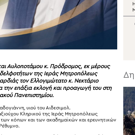
Μεταμορφώσεως του
To μωσαϊκό της
Η
Σωτήρος
Μεταμορφώσεως του
Σωτήρος στη Μονή Σινά
Σ
Ν
αι Αυλοποτάμου κ. Πρόδρομος, εκ μέρους
Δη
 Αδελφοτήτων της Ιεράς Μητροπόλεως
αρδιάς τον Ελλογιμώτατο κ. Νεκτάριο
α την επάξια εκλογή και προαγωγή του στη
ακού Πανεπιστημίου.
αδογιάννη, υιού του Αιδεσιμολ.
ξιούχου Κληρικού της Ιεράς Μητροπόλεως
 των κόπων και των ακαδημαϊκών και ερευνητικών
 Ρέθυμνο.