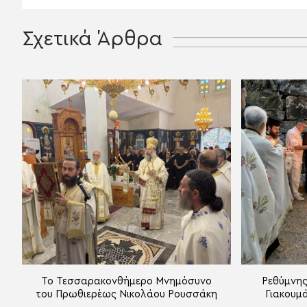
Σχετικά Άρθρα
Το Τεσσαρακονθήμερο Μνημόσυνο
Ρεθύμνης
του Πρωθιερέως Νικολάου Ρουσσάκη
Γιακουμά