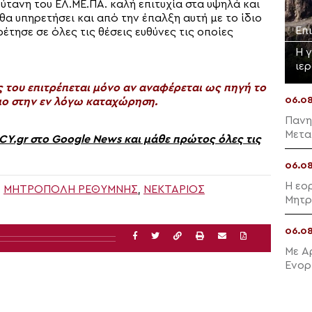
τανη του ΕΛ.ΜΕ.ΠΑ. καλή επιτυχία στα υψηλά και
α υπηρετήσει και από την έπαλξη αυτή με το ίδιο
Επ
έτησε σε όλες τις θέσεις ευθύνες τις οποίες
Η 
ιε
του επιτρέπεται μόνο αν αναφέρεται ως πηγή το
06.0
ο στην εν λόγω καταχώρηση.
Πανη
Μετα
gr στο Google News και μάθε πρώτος όλες τις
06.0
Η εο
,
ΜΗΤΡΌΠΟΛΗ ΡΕΘΎΜΝΗΣ
,
ΝΕΚΤΆΡΙΟΣ
Μητρ
06.0
Με Α
Ενορ
Μαλλ