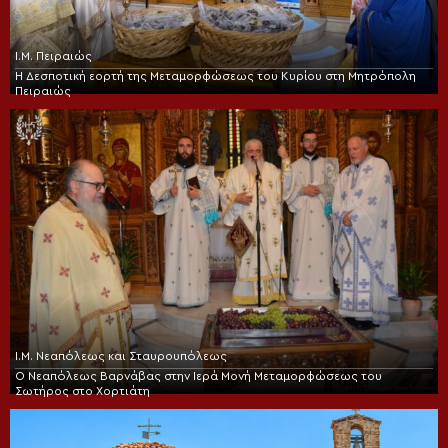
Ι.Μ. Πειραιώς
Η Δεσποτική εορτή της Μεταμορφώσεως του Κυρίου στη Μητρόπολη
Πειραιώς
Ι.Μ. Νεαπόλεως και Σταυρουπόλεως
Ο Νεαπόλεως Βαρνάβας στην Ιερά Μονή Μεταμορφώσεως του
Σωτήρος στο Χορτιάτη