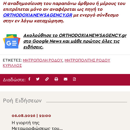
H αναδημοσίευση του παραπάνω άρθρου ή μέρους του
επιτρέπεται μόνο αν αναφέρεται ως πηγή το
ORTHODOXIANEWSAGENCY.GR
με ενεργό σύνδεσμο
στην εν λόγω καταχώρηση.
Ακολούθησε το ORTHODOXIANEWSAGENCY.gr
στο Google News και μάθε πρώτος όλες τις
ειδήσεις.
ΕΤΙΚΈΤΕΣ:
ΜΗΤΡΌΠΟΛΗ ΡΌΔΟΥ
,
ΜΗΤΡΟΠΟΛΊΤΗΣ ΡΌΔΟΥ
ΚΎΡΙΛΛΟΣ
Διαδώστε:
Ροή Ειδήσεων
06.08.2026 | 22:00
06.08.2026 | 20:2
Η γιορτή της
Μέγας Αρχιερατ
Μεταμορφώσεως του
Εσπερινός της ε