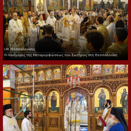
Ι.Μ. Θεσσαλονίκης
Η πανήγυρις της Μεταμορφώσεως του Σωτήρος στη Θεσσαλονίκη