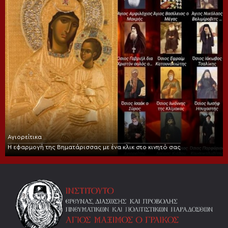
Αγιορείτικα
Η εφαρμογή της Βηματάρισσας με ένα κλικ στο κινητό σας