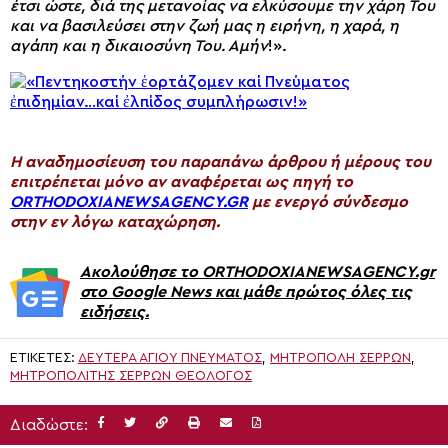
έτσι ώστε, διά της μετανοίας να ελκύσουμε την χάρη Του
και να βασιλεύσει στην ζωή μας η ειρήνη, η χαρά, η
αγάπη και η δικαιοσύνη Του. Αμήν
!».
H αναδημοσίευση του παραπάνω άρθρου ή μέρους του
επιτρέπεται μόνο αν αναφέρεται ως πηγή το
ORTHODOXIANEWSAGENCY.GR
με ενεργό σύνδεσμο
στην εν λόγω καταχώρηση.
Ακολούθησε το ORTHODOXIANEWSAGENCY.gr
στο Google News και μάθε πρώτος όλες τις
ειδήσεις.
ΕΤΙΚΈΤΕΣ:
ΔΕΥΤΈΡΑ ΑΓΊΟΥ ΠΝΕΎΜΑΤΟΣ
,
ΜΗΤΡΟΠΟΛΗ ΣΕΡΡΩΝ
,
ΜΗΤΡΟΠΟΛΊΤΗΣ ΣΕΡΡΏΝ ΘΕΟΛΌΓΟΣ
Διαδώστε: