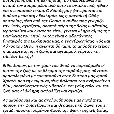
αυτοαγάπη, δια της Εκκλησίας Του ελευθερώνει και
ανιστά τον κόσμο μέσα από αυτό το οντολογικό, ηθικό
και πνευματικό τέλμα. Ο Κύριός μας φανερούται και
βιούται μέσα στην Εκκλησία, ως η μοναδική Οδός
σωτηρίας μέσα από την Οποία, ο άνθρωπος γνωρίζει
τον Θεόν, αγιάζεται, αποκτά πείρα της θείας υιοθεσίας,
ιεροποιείται και ωραιοποιείται, γίνεται κληρονόμος της
Βασιλείας του Θεού. Αυτός είναι ο αδαπάνητος
θησαυρός της Εκκλησίας μας, ο ενανθρωπήσας Υιός και
Λόγος του Θεού, η ανίκητη δύναμη, το απόρθητο τείχος,
η αστείρευτη πηγή ζωής και αγιασμού, χάριτος και
ελπίδος θεϊκής!
Είθε, λοιπόν, με την χάρη του Θεού να πορευόμεθα σ’
αυτήν την ζωή με το βλέμμα της καρδιάς μας, πάντοτε,
προσηλωμένο με εμπιστοσύνη στον Σωτήρα μας Ιησού
Χριστό, που την κυμαινομένη θάλασσα του ανθρωπίνου
βίου, αποτελεσματικώς τιθασεύει και γαληνεύει και την
ζωή μας ολόκληρη ασφαλίζει και αγιάζει.
Ας ακούσουμε και ας ακολουθήσουμε με πιστότητα,
λοιπόν, την φιλάνθρωπη και θεραπευτική φωνή του εν
τριάδι προσκυνουμένου Θεού, την φωνή της αληθείας,