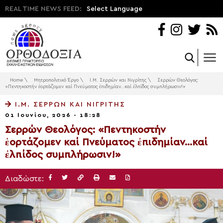
REAL TIME NEWS FEED:
Select Language
Home
\
Μητροπολιτικό Έργο
\
Ι.Μ. Σερρών και Νιγρίτης
\
Σερρών Θεολόγος:
«Πεντηκοστήν ἑορτάζομεν καί Πνεύματος ἐπιδημίαν…καί ἐλπίδος συμπλήρωσιν!»
Ι.Μ. ΣΕΡΡΏΝ ΚΑΙ ΝΙΓΡΊΤΗΣ
01 Ιουνίου, 2026 - 18:28
Σερρών Θεολόγος: «Πεντηκοστήν
ἑορτάζομεν καί Πνεύματος ἐπιδημίαν…καί
ἐλπίδος συμπλήρωσιν!»
Διαδώστε: