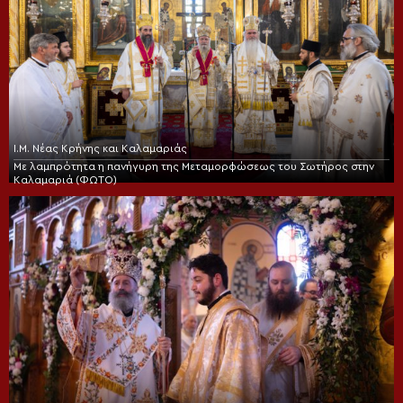
Ι.Μ. Νέας Κρήνης και Καλαμαριάς
Με λαμπρότητα η πανήγυρη της Μεταμορφώσεως του Σωτήρος στην
Καλαμαριά (ΦΩΤΟ)