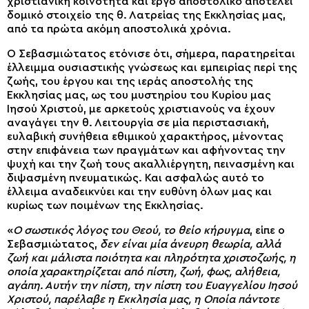
χριστιανική κοινότητα και έργο αποστολικό αποτελεί
δομικό στοιχείο της θ. Λατρείας της Εκκλησίας μας,
από τα πρώτα ακόμη αποστολικά χρόνια.
Ο Σεβασμιώτατος ετόνισε ότι, σήμερα, παρατηρείται
έλλειμμα ουσιαστικής γνώσεως και εμπειρίας περί της
ζωής, του έργου και της ιεράς αποστολής της
Εκκλησίας μας, ως του μυστηρίου του Κυρίου μας
Ιησού Χριστού, με αρκετούς χριστιανούς να έχουν
αναγάγει την θ. Λειτουργία σε μία περιστασιακή,
ευλαβική συνήθεια εθιμικού χαρακτήρος, μένοντας
στην επιφάνεια των πραγμάτων και αφήνοντας την
ψυχή και την ζωή τους ακαλλιέργητη, πεινασμένη και
διψασμένη πνευματικώς. Και ασφαλώς αυτό το
έλλειμα αναδεικνύει και την ευθύνη όλων μας και
κυρίως των ποιμένων της Εκκλησίας.
«
Ο σωστικός λόγος του Θεού, το θείο κήρυγμα
, είπε ο
Σεβασμιώτατος,
δεν είναι μία άνευρη θεωρία, αλλά
ζωή και μάλιστα ποιότητα και πληρότητα χριστοζωής, η
οποία χαρακτηρίζεται από πίστη, ζωή, φως, αλήθεια,
αγάπη. Αυτήν την πίστη, την πίστη του Ευαγγελίου Ιησού
Χριστού, παρέλαβε η Εκκλησία μας, η Οποία πάντοτε