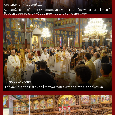
Αρχιεπισκοπή Αυστραλίας
Αυστραλίας Μακάριος: «Η ιερωσύνη είναι η κατ’ εξοχήν μεταμορφωτική
δύναμη μέσα σε έναν κόσμο που παραπαίει πνευματικά»
Ι.Μ. Θεσσαλονίκης
Η πανήγυρις της Μεταμορφώσεως του Σωτήρος στη Θεσσαλονίκη