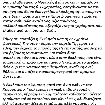
όπου έλαβε χώρα ο Μυστικός Δείπνος και η παράδοση
του μυστηρίου της θ. Ευχαριστίας, εσαγήνευσαν με την
σαγήνη του θείου Ευαγγελίου ολόκληρη την οικουμένη
στην θεογνωσία και την εν Χριστώ σωτηρία, χωρίς να
καταργούν, αλλ’ αντιθέτως, αξιοποιώντας,
πολλαπλασιάζοντας και εξαγιάζοντας τα χαρίσματα, που
έλαβαν από τον ίδιο τον Θεόν.
Σήμερον, εορτάζει η Εκκλησία μας την εν χρόνω
φανέρωσή Της στον κόσμο, την πορεία Της προς τα
έθνη, την έκχυση του πυρός της Πεντηκοστής, ως δωρεά
και βεβαιότητα σωτηρίας. Και τούτο διότι,
αποκλειστικώς και μόνον, μέσα στην Εκκλησία, που είναι
το μυστικό υπερώο του παναγίου Πνεύματος το αείζωο
θείο πυρ της Πεντηκοστής θερμαίνει, αναζωογονεί,
θάλπει και αγιάζει τις αποσταμένες από την αμαρτία
ψυχές μας.
Η Εκκλησία του Χριστού, κατά τον άγιο Ιωάννη τον
Χρυσόστομο, ‘’πολεμουμένη νικᾶ, ἐπιβουλευομένη
περιγίνεται, ὑβριζομένη λαμπρότερα καθίσταται, δέχεται
τραύματα καὶ οὐ καταπίπτει ὑπὸ τῶν ἐλκῶν, κλυδωνίζεται,
ἂλλ’ οὐ καταποντίζεται, χειμάζεται, ἀλλὰ ναυάγιον οὒχ