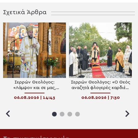
Σχετικά Άρθρα
Σερρών Θεολόγος:
Σερρών Θεολόγος: «Ο Θεός
«Λάμψον και σε μας,
αναζητά φλογερές καρδιές,
Δέσποτα Χριστέ, το Φως Σου
που πυρπολούνται, από πίστη
06.08.2026 | 14:43
06.08.2026 | 7:30
το αιώνιον!»
και αγάπη»