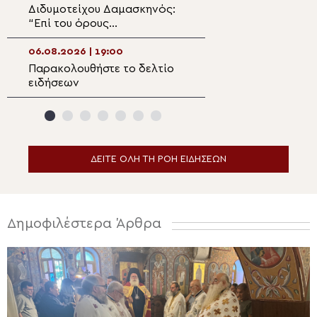
Διδυμοτείχου Δαμασκηνός:
Με εκκλησιαστικ
“Επί του όρους
λαμπρότητα εορ
μετεμορφώθης…”
Μεταμόρφωση τ
στην Ιερά Μητρ
06.08.2026 | 19:00
06.08.2026 | 17:2
Κορίνθου
Παρακολουθήστε το δελτίο
Αρχιερατική Θεί
ειδήσεων
Λειτουργία στο Γ
ορεινής Ναυπακ
ΔΕΙΤΕ ΟΛΗ ΤΗ ΡΟΗ ΕΙΔΗΣΕΩΝ
Δημοφιλέστερα Άρθρα