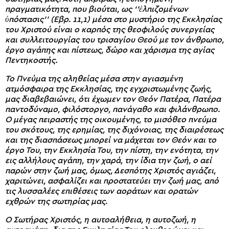
πραγματικότητα, που βιούται, ως ‘’ἐλπιζομένων
ὑπόστασις’’ (Εβρ. 11,1) μέσα στο μυστήριο της Εκκλησίας
του Χριστού είναι ο καρπός της θεοφιλούς συνεργείας
και συλλειτουργίας του τρισαγίου Θεού με τον άνθρωπο,
έργο αγάπης και πίστεως, δώρο και χάρισμα της αγίας
Πεντηκοστής.
Το Πνεύμα της αληθείας μέσα στην αγιασμένη
ατμόσφαιρα της Εκκλησίας, της εγχριστωμένης ζωής,
μας διαβεβαιώνει, ότι έχωμεν τον Θεόν Πατέρα, Πατέρα
παντοδύναμο, φιλόστοργο, πανάγαθο και φιλάνθρωπο.
Ο μέγας πειραστής της οικουμένης, το μισόθεο πνεύμα
του σκότους, της ερημίας, της διχόνοιας, της διαιρέσεως
και της διασπάσεως μπορεί να μάχεται τον Θεόν και το
έργο Του, την Εκκλησία Του, την πίστη, την ενότητα, την
εις αλλήλους αγάπη, την χαρά, την ίδια την ζωή, ο αεί
παρών στην ζωή μας, όμως, Δεσπότης Χριστός αγιάζει,
χαριτώνει, ασφαλίζει και προστατεύει την ζωή μας, από
τις λυσσαλέες επιθέσεις των αοράτων και ορατών
εχθρών της σωτηρίας μας.
Ο Σωτήρας Χριστός, η αυτοαλήθεια, η αυτοζωή, η