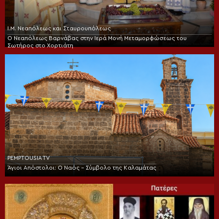
Ι.Μ. Νεαπόλεως και Σταυρουπόλεως
Ο Νεαπόλεως Βαρνάβας στην Ιερά Μονή Μεταμορφώσεως του
Σωτήρος στο Χορτιάτη
PEMPTOUSIA TV
Άγιοι Απόστολοι: Ο Ναός – Σύμβολο της Καλαμάτας