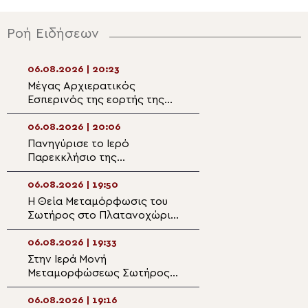
Ροή Ειδήσεων
06.08.2026 | 20:23
06.08.2026 | 18:4
Μέγας Αρχιερατικός
Η πανήγυρις της
Εσπερινός της εορτής της
Μεταμορφώσεως
Μεταμορφώσεως του Κυρίου
Σωτήρος στη Θε
στην Κάτω Μερά Ιεράπετρας
06.08.2026 | 20:06
06.08.2026 | 18:2
Πανηγύρισε το Ιερό
Χειροτονία διακ
Παρεκκλήσιο της
Παλαιοκερασιά 
Μεταμορφώσεως στις
(ΒΙΝΤΕΟ)
Κατασκηνώσεις Αρρένων
06.08.2026 | 19:50
06.08.2026 | 18:0
της Μητροπόλεως Άρτης
Η Θεία Μεταμόρφωσις του
Ο Οικουμενικός
Σωτήρος στο Πλατανοχώρι
στη Μονή Μετα
και τη Σαρακήνα
Σωτήρος της Πρ
Πριγκηποννήσω
06.08.2026 | 19:33
06.08.2026 | 17:5
Στην Ιερά Μονή
Η Εορτή της
Μεταμορφώσεως Σωτήρος
Μεταμορφώσεως
Ραψάνης ο Μητροπολίτης
Σωτήρος στα Άν
Λαρίσης
Ευβοίας
06.08.2026 | 19:16
06.08.2026 | 17:4