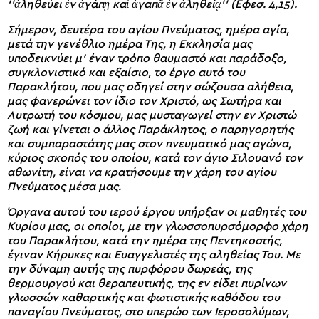
‘’ἀληθεύει ἐν ἀγάπῃ καὶ ἀγαπᾶ ἐν ἀληθείᾳ’’ (Εφεσ. 4,15).
Σήμερον, δευτέρα του αγίου Πνεύματος, ημέρα αγία,
μετά την γενέθλιο ημέρα Της, η Εκκλησία μας
υποδεικνύει μ’ έναν τρόπο θαυμαστό και παράδοξο,
συγκλονιστικό και εξαίσιο, το έργο αυτό του
Παρακλήτου, που μας οδηγεί στην σώζουσα αλήθεια,
μας φανερώνει τον ίδιο τον Χριστό, ως Σωτήρα και
Λυτρωτή του κόσμου, μας μυσταγωγεί στην εν Χριστώ
ζωή και γίνεται ο άλλος Παράκλητος, ο παρηγορητής
και συμπαραστάτης μας στον πνευματικό μας αγώνα,
κύριος σκοπός του οποίου, κατά τον άγιο Σιλουανό τον
αθωνίτη, είναι να κρατήσουμε την χάρη του αγίου
Πνεύματος μέσα μας.
Όργανα αυτού του ιερού έργου υπήρξαν οι μαθητές του
Κυρίου μας, οι οποίοι, με την γλωσσοπυρσόμορφο χάρη
του Παρακλήτου, κατά την ημέρα της Πεντηκοστής,
έγιναν Κήρυκες και Ευαγγελιστές της αληθείας Του. Με
την δύναμη αυτής της πυρφόρου δωρεάς, της
θερμουργού και θεραπευτικής, της εν είδει πυρίνων
γλωσσών καθαρτικής και φωτιστικής καθόδου του
παναγίου Πνεύματος, στο υπερώο των Ιεροσολύμων,