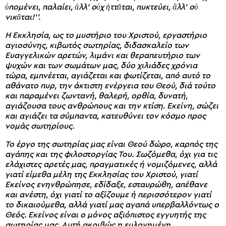
ὑπομένει, παλαίει, ἀλλ’ οὐχ ἡττᾶται, πυκτεύει, ἂλλ’ οὐ
νικᾶται!’’.
Η Εκκλησία, ως το μυστήριο του Χριστού, εργαστήριο
αγιοσύνης, κιβωτός σωτηρίας, διδασκαλείο των
Ευαγγελικών αρετών, λιμάνι και θεραπευτήριο των
ψυχών και των σωμάτων μας, δύο χιλιάδες χρόνια
τώρα, εμπνέεται, αγιάζεται και φωτίζεται, από αυτό το
αθάνατο πυρ, την άκτιστη ενέργεια του Θεού, διά τούτο
και παραμένει ζωντανή, θαλερή, ορθία, δυνατή,
αγιάζουσα τους ανθρώπους και την κτίση. Εκείνη, σώζει
και αγιάζει τα σύμπαντα, κατευθύνει τον κόσμο προς
νομάς σωτηρίους.
Το έργο της σωτηρίας μας είναι Θεού δώρο, καρπός της
αγάπης και της φιλοστοργίας Του. Σωζόμεθα, όχι για τις
ελάχιστες αρετές μας, πραγματικές ή νομιζόμενες, αλλά
γιατί είμεθα μέλη της Εκκλησίας του Χριστού, γιατί
Εκείνος ενηνθρώπησε, εδίδαξε, εσταυρώθη, απέθανε
και ανέστη, όχι γιατί το αξίζουμε ή περισσότερον γιατί
το δικαιούμεθα, αλλά γιατί μας αγαπά υπερβαλλόντως ο
Θεός. Εκείνος είναι ο μόνος αξιόπιστος εγγυητής της
σωτηρίας μας. Αυτή ακριβώς η ευλογημένη