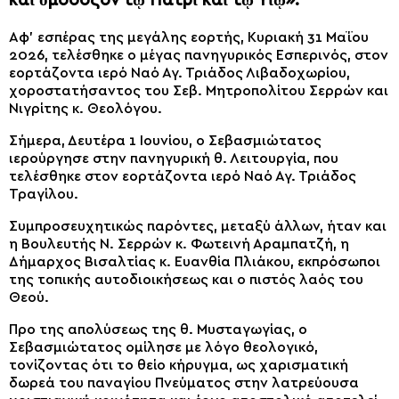
καὶ ὁμόδοξον τῷ Πατρὶ καὶ τῷ Υἱῷ».
Αφ’ εσπέρας της μεγάλης εορτής, Κυριακή 31 Μαΐου
2026, τελέσθηκε ο μέγας πανηγυρικός Εσπερινός, στον
εορτάζοντα ιερό Ναό Αγ. Τριάδος Λιβαδοχωρίου,
χοροστατήσαντος του Σεβ. Μητροπολίτου Σερρών και
Νιγρίτης κ. Θεολόγου.
Σήμερα, Δευτέρα 1 Ιουνίου, ο Σεβασμιώτατος
ιερούργησε στην πανηγυρική θ. Λειτουργία, που
τελέσθηκε στον εορτάζοντα ιερό Ναό Αγ. Τριάδος
Τραγίλου.
Συμπροσευχητικώς παρόντες, μεταξύ άλλων, ήταν και
η Βουλευτής Ν. Σερρών κ. Φωτεινή Αραμπατζή, η
Δήμαρχος Βισαλτίας κ. Ευανθία Πλιάκου, εκπρόσωποι
της τοπικής αυτοδιοικήσεως και ο πιστός λαός του
Θεού.
Προ της απολύσεως της θ. Μυσταγωγίας, ο
Σεβασμιώτατος ομίλησε με λόγο θεολογικό,
τονίζοντας ότι το θείο κήρυγμα, ως χαρισματική
δωρεά του παναγίου Πνεύματος στην λατρεύουσα