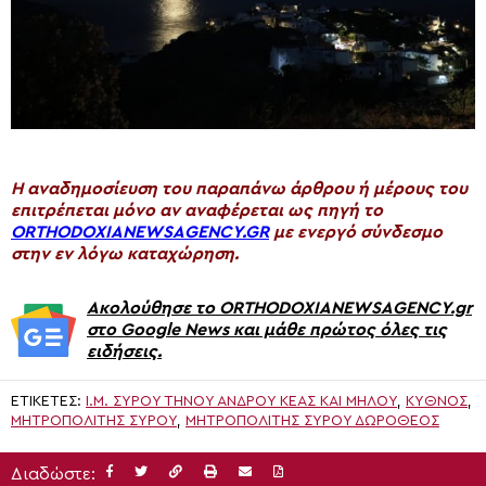
H αναδημοσίευση του παραπάνω άρθρου ή μέρους του
επιτρέπεται μόνο αν αναφέρεται ως πηγή το
ORTHODOXIANEWSAGENCY.GR
με ενεργό σύνδεσμο
στην εν λόγω καταχώρηση.
Ακολούθησε το ORTHODOXIANEWSAGENCY.gr
στο Google News και μάθε πρώτος όλες τις
ειδήσεις.
ΕΤΙΚΈΤΕΣ:
Ι.Μ. ΣΎΡΟΥ ΤΉΝΟΥ ΆΝΔΡΟΥ ΚΈΑΣ ΚΑΙ ΜΉΛΟΥ
,
ΚΥΘΝΟΣ
,
ΜΗΤΡΟΠΟΛΊΤΗΣ ΣΎΡΟΥ
,
ΜΗΤΡΟΠΟΛΙΤΗΣ ΣΥΡΟΥ ΔΩΡΟΘΕΟΣ
Διαδώστε: