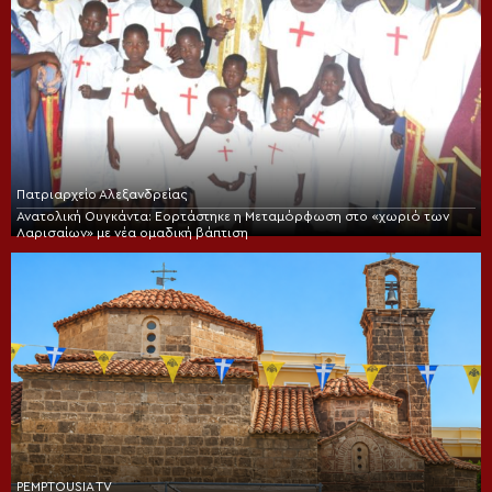
Πατριαρχείο Αλεξανδρείας
Ανατολική Ουγκάντα: Εορτάστηκε η Μεταμόρφωση στο «χωριό των
Λαρισαίων» με νέα ομαδική βάπτιση
PEMPTOUSIA TV