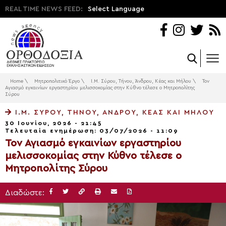
REAL TIME NEWS FEED:
Select Language
Home
\
Μητροπολιτικό Έργο
\
Ι.Μ. Σύρου, Τήνου, Άνδρου, Κέας και Μήλου
\
Τον
Αγιασμό εγκαινίων εργαστηρίου μελισσοκομίας στην Κύθνο τέλεσε ο Μητροπολίτης
Σύρου
Ι.Μ. ΣΎΡΟΥ, ΤΉΝΟΥ, ΆΝΔΡΟΥ, ΚΈΑΣ ΚΑΙ ΜΉΛΟΥ
30 Ιουνίου, 2026 - 21:45
Τελευταία ενημέρωση: 03/07/2026 - 11:09
Τον Αγιασμό εγκαινίων εργαστηρίου
μελισσοκομίας στην Κύθνο τέλεσε ο
Μητροπολίτης Σύρου
Διαδώστε: