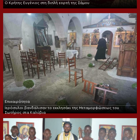
Ο Κρήτης Ευγένιος στη διπλή εορτή της Σάμου
Επικαιρότητα
Ιερόσυλοι βανδάλισαν το εκκλησάκι της Μεταμορφώσεως του
Σωτήρος στα Καλύβια