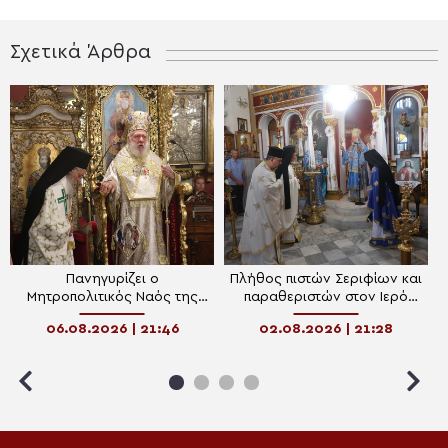
Σχετικά Άρθρα
Πανηγυρίζει ο
Πλήθος πιστών Σεριφίων και
Μητροπολιτικός Ναός της
παραθεριστών στον Ιερό
Μεταμορφώσεως του
Ναό Ευαγγελισμού Χώρας
06.08.2026 | 21:46
02.08.2026 | 21:28
Σωτήρος στην Ερμούπολη
Σερίφου