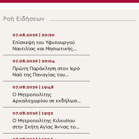
Ροή Ειδήσεων
07.08.2026 | 20:20
07.08.2026 | 18:4
Επίσκεψη του Υφυπουργού
Η πανήγυρη του 
Ναυτιλίας και Νησιωτικής
Καθεδρικού Ναο
Πολιτικής στον Μητροπολίτη
Μεταμορφώσεως
Λέρου
Σωτήρος στο Αρ
07.08.2026 | 20:04
07.08.2026 | 18:2
Πρώτη Παράκληση στον Ιερό
Πανηγυρικός Εσ
Ναό της Παναγίας του
Μεταμορφώσεως
Κάστρου Λέρου
Σωτήρος στο Αρ
07.08.2026 | 19:48
07.08.2026 | 18:1
Ο Μητροπολίτης
Ιερόσυλοι βανδά
Αρκαλοχωρίου σε εκδήλωση
εκκλησάκι της
για τα θύματα της
Μεταμορφώσεως
ναζιστικής κατοχής της
Σωτήρος στα Κα
07.08.2026 | 19:32
07.08.2026 | 17:5
Εμπάρου
Ο Μητροπολίτης Κιλκισίου
Η εορτή της Θεί
στην Σκήτη Αγίας Άννας του
Μεταμορφώσεως 
Αγίου Όρους
Μονή Μεγάλου 