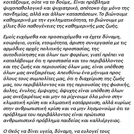
κοιτάξουμε, ούτε να το δούμε,. Είναι πρόβλημα
ψυχοπαθολογικό και ψυχιατρικό, απότοκο όχι μόνο της
πανδημίας, αλλά και άλλων καταστάσεων. Το βιώνουμε
καθημερινά με την εγκληματικότητα, το βιώνουμε με
χίλιες δύο παθογένειες της καθημερινής μας ζωής.
Εμείς ευχόμεθα και προσευχόμεθα να έχετε δύναμη,
κουράγιο, υγεία, ετοιμότητα, άριστη συνεργασία με τις
αρμόδιες αρχές πολιτικής προστασίας, της
αυτοδιοίκησης και όλων των φορέων, γιατί πρέπει να
καταλάβουμε ότι η προστασία και του περιβάλλοντος
και της ζωής και περιουσίας όλων μας, είναι υπόθεση
όλων μας ανεξαιρέτως. Απευθύνω ένα μήνυμα προς
όλους τους συμπολίτες μας, ότι η διαχείριση της ζωής
μας, του περιβάλλοντος και της περιουσίας της φυσικής,
άυλης, ένυλης, έμψυχης, άψυχης είναι υπόθεση όλων
μας ανεξαιρέτως και μην τα ρίχνουμε όλα μόνο στην
κλιματική κρίση και κλιματική κατάρρευση, αλλά κυρίως
στην ανθρωπιστική κρίση και να μην λησμονούμε ότι το
πρόβλημα του περιβάλλοντος είναι πρώτιστα
ανθρωπιστικό πρόβλημα παιδείας και καλλιέργειας.
Ο Θεός να δίνει υγεία, δύναμη, να ευλογεί τους