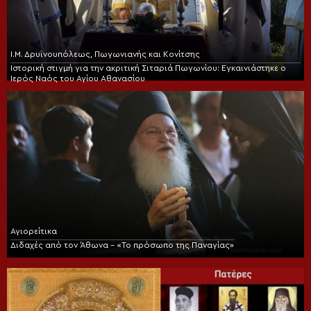
Ι.Μ. Δρυϊνουπόλεως, Πωγωνιανής και Κονίτσης
Ιστορική στιγμή για την ακριτική Σιταριά Πωγωνίου: Εγκαινιάστηκε ο
Ιερός Ναός του Αγίου Αθανασίου
Αγιορείτικα
Διδαχές από τον Άθωνα – «Το πρόσωπο της Παναγίας»