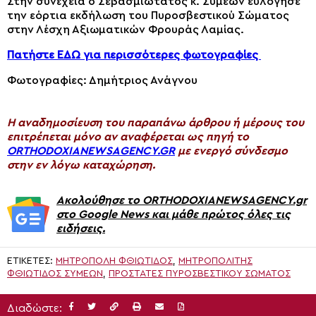
Στην συνέχεια ο Σεβασμιώτατος κ. Συμεών ευλόγησε
την εόρτια εκδήλωση του Πυροσβεστικού Σώματος
στην Λέσχη Αξιωματικών Φρουράς Λαμίας.
Πατήστε ΕΔΩ για περισσότερες φωτογραφίες
Φωτογραφίες: Δημήτριος Ανάγνου
H αναδημοσίευση του παραπάνω άρθρου ή μέρους του
επιτρέπεται μόνο αν αναφέρεται ως πηγή το
ORTHODOXIANEWSAGENCY.GR
με ενεργό σύνδεσμο
στην εν λόγω καταχώρηση.
Ακολούθησε το ORTHODOXIANEWSAGENCY.gr
στο Google News και μάθε πρώτος όλες τις
ειδήσεις.
ΕΤΙΚΈΤΕΣ:
ΜΗΤΡΟΠΟΛΗ ΦΘΙΩΤΙΔΟΣ
,
ΜΗΤΡΟΠΟΛΊΤΗΣ
ΦΘΙΏΤΙΔΟΣ ΣΥΜΕΏΝ
,
ΠΡΟΣΤΆΤΕΣ ΠΥΡΟΣΒΕΣΤΙΚΟΎ ΣΏΜΑΤΟΣ
Διαδώστε: