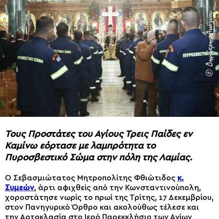
Τους Προστάτες του Αγίους Τρεις Παίδες εν
Καμίνω εόρτασε με λαμπρότητα το
Πυροσβεστικό Σώμα στην πόλη της Λαμίας.
Ο Σεβασμιώτατος Μητροπολίτης Φθιώτιδος
κ.
Συμεών
, άρτι αφιχθείς από την Κωνσταντινούπολη,
χοροστάτησε νωρίς το πρωί της Τρίτης, 17 Δεκεμβρίου,
στον Πανηγυρικό Όρθρο και ακολούθως τέλεσε και
την Αρτοκλασία στο Ιερό Παρεκκλήσιο των Αγίων