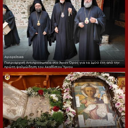
Αγιορείτικα
Πατριαρχική Αντιπροσωπεία στο Άγιον Όρος για τα 1400 έτη από την
πρώτη ψαλμώδηση του Ακαθίστου Ύμνου