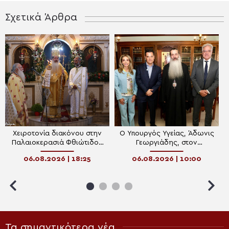
Σχετικά Άρθρα
Χειροτονία διακόνου στην
Ο Υπουργός Υγείας, Άδωνις
Παλαιοκερασιά Φθιώτιδος
Γεωργιάδης, στον
(ΒΙΝΤΕΟ)
Μητροπολίτη Φθιώτιδος
06.08.2026 | 18:25
06.08.2026 | 10:00
Συμεών
Τα σημαντικότερα νέα