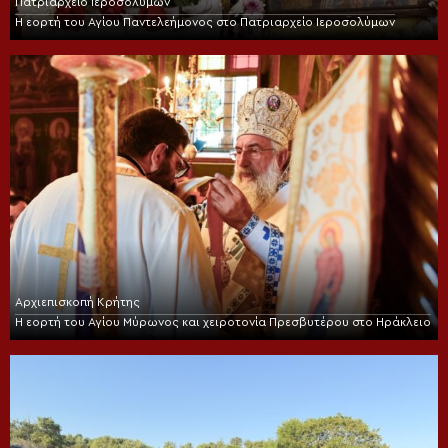
Πατριαρχείο Ιεροσολύμων
Η εορτή του Αγίου Παντελεήμονος στο Πατριαρχείο Ιεροσολύμων
Αρχιεπισκοπή Κρήτης
Η εορτή του Αγίου Μύρωνος και χειροτονία Πρεσβυτέρου στο Ηράκλειο