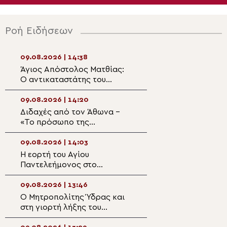
Ροή Ειδήσεων
09.08.2026 | 14:38
09.08.2026 | 12:5
Άγιος Απόστολος Ματθίας:
Η Πρόοδος του Τ
Ο αντικαταστάτης του
Σταυρού και Χει
προδότη μαθητή
Πρεσβυτέρου στ
09.08.2026 | 14:20
09.08.2026 | 12:3
Διδαχές από τον Άθωνα –
Η Μικρή Παράκλ
«Το πρόσωπο της
την Υπεραγία Θ
Παναγίας»
στον Ιερό Ναό Π
Κοτσυφιανής Γρα
09.08.2026 | 14:03
09.08.2026 | 12:2
Ιεράπετρας
Η εορτή του Αγίου
Ετήσιο μνημόσυν
Παντελεήμονος στο
αείμνηστο Bουλε
Πατριαρχείο Ιεροσολύμων
Υφυπουργό Από
Βεσυρόπουλο
09.08.2026 | 13:46
09.08.2026 | 12:0
Ο Μητροπολίτης Ύδρας και
Αρχιερατική Θεί
στη γιορτή λήξης του
Λειτουργία στη Β
Σχολικού έτους του
Αγίου Αχιλλίου 