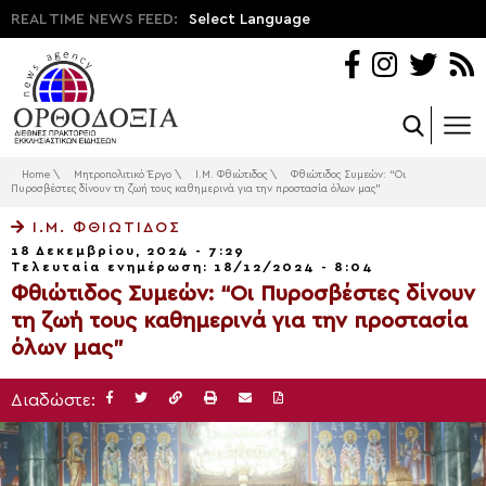
REAL TIME NEWS FEED:
Select Language
Home
\
Μητροπολιτικό Έργο
\
Ι.Μ. Φθιώτιδος
\
Φθιώτιδος Συμεών: “Οι
Πυροσβέστες δίνουν τη ζωή τους καθημερινά για την προστασία όλων μας”
Ι.Μ. ΦΘΙΏΤΙΔΟΣ
18 Δεκεμβρίου, 2024 - 7:29
Τελευταία ενημέρωση: 18/12/2024 - 8:04
Φθιώτιδος Συμεών: “Οι Πυροσβέστες δίνουν
τη ζωή τους καθημερινά για την προστασία
όλων μας”
Διαδώστε: