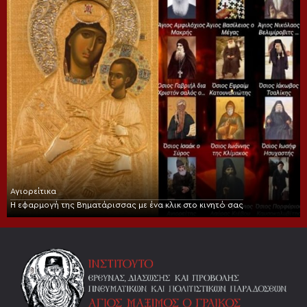
Αγιορείτικα
Η εφαρμογή της Βηματάρισσας με ένα κλικ στο κινητό σας