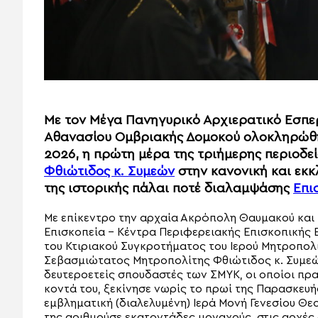
Με τον Μέγα Πανηγυρικό Αρχιερατικό Εσπερ
Αθανασίου Ομβριακής Δομοκού ολοκληρώθη
2026, η πρώτη μέρα της τριήμερης περιοδε
Φθιώτιδος κ. Συμεών
στην κανονική και εκκ
της ιστορικής πάλαι ποτέ διαλαμψάσης
Επι
Με επίκεντρο την αρχαία Ακρόπολη Θαυμακού και 
Επισκοπεία – Κέντρα Περιφερειακής Επισκοπικής 
του Κτιριακού Συγκροτήματος του Ιερού Μητροπολ
Σεβασμιώτατος Μητροπολίτης Φθιώτιδος κ. Συμεών
δευτεροετείς σπουδαστές των ΣΜΥΚ, οι οποίοι πρ
κοντά του, ξεκίνησε νωρίς το πρωί της Παρασκευής
εμβληματική (διαλελυμένη) Ιερά Μονή Γενεσίου Θεο
της αριθμούσε εκατοντάδες μοναχούς, στις αρχές