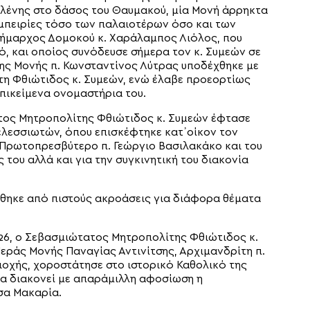
 Ελένης στο δάσος του Θαυμακού, μία Μονή άρρηκτα
 εμπειρίες τόσο των παλαιοτέρων όσο και των
Δήμαρχος Δομοκού κ. Χαράλαμπος Λιόλος, που
ό, και οποίος συνόδευσε σήμερα τον κ. Συμεών σε
της Μονής π. Κωνσταντίνος Λύτρας υποδέχθηκε με
η Φθιώτιδος κ. Συμεών, ενώ έλαβε προεορτίως
επικείμενα ονομαστήρια του.
ος Μητροπολίτης Φθιώτιδος κ. Συμεών έφτασε
ελεσσιωτών, όπου επισκέφτηκε κατ᾽οίκον τον
 Πρωτοπρεσβύτερο π. Γεώργιο Βασιλακάκο και του
 του αλλά και για την συγκινητική του διακονία
χθηκε από πιστούς ακροάσεις για διάφορα θέματα
26, ο Σεβασμιώτατος Μητροπολίτης Φθιώτιδος κ.
εράς Μονής Παναγίας Αντινίτσης, Αρχιμανδρίτη π.
ιοχής, χοροστάτησε στο ιστορικό Καθολικό της
ία διακονεί με απαράμιλλη αφοσίωση η
σα Μακαρία.