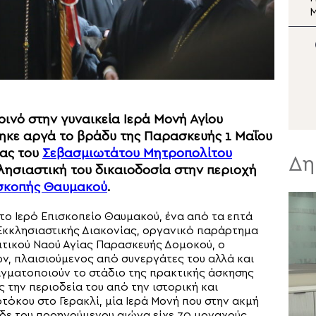
από τη Μητρόπολη
Μ
Κερκύρας
Π
Η
ινό στην γυναικεία Ιερά Μονή Αγίου
κε αργά το βράδυ της Παρασκευής 1 Μαΐου
ίας του
Σεβασμιωτάτου Μητροπολίτου
Δη
λησιαστική του δικαιοδοσία στην περιοχή
σκοπής Θαυμακού
.
το Ιερό Επισκοπείο Θαυμακού, ένα από τα επτά
Εκκλησιαστικής Διακονίας, οργανικό παράρτημα
ιτικού Ναού Αγίας Παρασκευής Δομοκού, ο
, πλαισιούμενος από συνεργάτες του αλλά και
αγματοποιούν το στάδιο της πρακτικής άσκησης
 την περιοδεία του από την ιστορική και
τόκου στο Γερακλί, μία Ιερά Μονή που στην ακμή
 δε του προηγούμενου αιώνα είχε 70 μοναχούς.