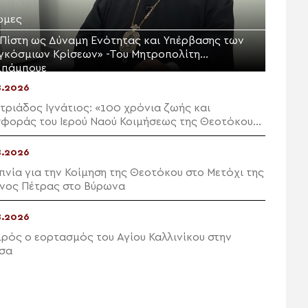
ώμες
 Πίστη ως Δύναμη Ενότητας και Υπέρβασης των
γκόσμιων Κρίσεων» -Του Μητροπολίτη
μπάμπουε
8.2026
τριάδος Ιγνάτιος: «100 χρόνια ζωής και
φοράς του Ιερού Ναού Κοιμήσεως της Θεοτόκου
εού»
8.2026
πνία για την Κοίμηση της Θεοτόκου στο Μετόχι της
νος Πέτρας στο Βύρωνα
8.2026
ρός ο εορτασμός του Αγίου Καλλινίκου στην
σα