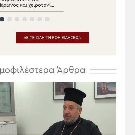
ύρωνος και χειροτονία
Λειτουργία από τον Ιερό
ρεσβυτέρου στο
Ναό Αγίου Γεωργίου
ράκλειο
Παπάγου – Ψάλλει η
Ελληνική Βυζαντινή
Χορωδία (ΒΙΝΤΕΟ)
ΔΕΙΤΕ ΟΛΗ ΤΗ ΡΟΗ ΕΙΔΗΣΕΩΝ
μοφιλέστερα Άρθρα