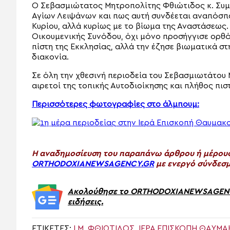
Ο Σεβασμιώτατος Μητροπολίτης Φθιώτιδος κ. Συμ
Αγίων Λειψάνων και πως αυτή συνδέεται αναπόσπα
Κυρίου, αλλά κυρίως με το βίωμα της Αναστάσεως.
Οικουμενικής Συνόδου, όχι μόνο προσήγγισε ορθ
πίστη της Εκκλησίας, αλλά την έζησε βιωματικά στ
διακονία.
Σε όλη την χθεσινή περιοδεία του Σεβασμιωτάτο
αιρετοί της τοπικής Αυτοδιοίκησης και πλήθος πισ
Περισσότερες φωτογραφίες στο άλμπουμ:
H αναδημοσίευση του παραπάνω άρθρου ή μέρους 
ORTHODOXIANEWSAGENCY.GR
με ενεργό σύνδεσμ
Ακολούθησε το ORTHODOXIANEWSAGENCY.
ειδήσεις.
ΕΤΙΚΈΤΕΣ:
Ι.Μ. ΦΘΙΏΤΙΔΟΣ
,
ΙΕΡΆ ΕΠΙΣΚΟΠΉ ΘΑΥΜΑ