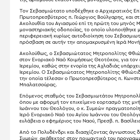
Τον Σεβασμιώτατο υποδέχθηκε ο Αρχιερατικός Επ
Πρωτοπρεσβύτερος π. Γεώργιος Βούλγαρης, και στ
Ακολουθία του Αγιασμού επί τη πρώτη του μηνός Μ
μοναστηριακής οδοποιΐας, το οποίο υλοποιήθηκε μ
περιφερειακή κυρίως αυτοδιοίκηση του Σεβασμιωτά
πρόσβαση σε αυτήν την απομακρυσμένη Ιερά Μονή
Ακολούθως, ο Σεβασμιώτατος Μητροπολίτης Φθιώτ
στον Ενοριακό Ναό Κοιμήσεως Θεοτόκου, για τον
Ιερεμίου, καθώς στην ενορία της Αχλαδιάς υπάρχ
Ιερεμίου. Ο Σεβασμιώτατος Μητροπολίτης Φθιώτιδ
την οποία τέλεσαν ο Πρωτοπρεσβύτερος π. Κωνστα
Μπαλατσούρας.
Επόμενος σταθμός του Σεβασμιωτάτου Μητροπολίτ
όπου με αφορμή τον επικείμενο εορτασμό της μνή
Ιωάννου του Θεολόγου, ο κ. Συμεών πραγματοποίη
Ιερό Ενοριακό Ναό του Αγίου Ιωάννου του Θεολόγ
ευλάβεια ο εφημέριος του Ναού, Πρεσβ. π. Βασίλει
Από το Πολυδένδρι και διασχίζοντας άγνωστους δ
Συμεών, ακάθεκτος στον ποιμαντικό του προγραμμ