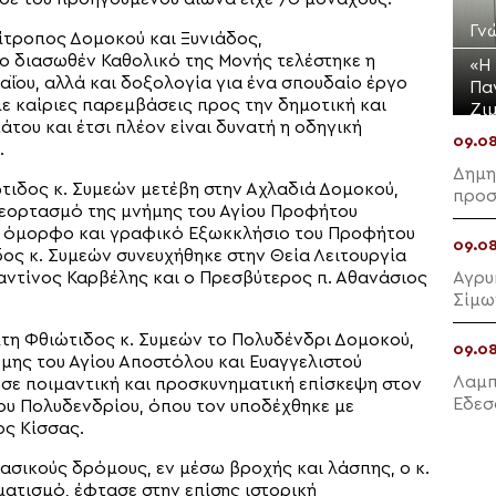
Γν
ίτροπος Δομοκού και Ξυνιάδος,
ο διασωθέν Καθολικό της Μονής τελέστηκε η
«Η
αΐου, αλλά και δοξολογία για ένα σπουδαίο έργο
Πα
ε καίριες παρεμβάσεις προς την δημοτική και
Ζι
του και έτσι πλέον είναι δυνατή η οδηγική
09.0
.
Δημη
ιδος κ. Συμεών μετέβη στην Αχλαδιά Δομοκού,
προσ
 εορτασμό της μνήμης του Αγίου Προφήτου
Πτελ
ει όμορφο και γραφικό Εξωκκλήσιο του Προφήτου
09.0
ος κ. Συμεών συνευχήθηκε στην Θεία Λειτουργία
Αγρυ
ντίνος Καρβέλης και ο Πρεσβύτερος π. Αθανάσιος
Σίμω
η Φθιώτιδος κ. Συμεών το Πολυδένδρι Δομοκού,
09.0
μης του Αγίου Αποστόλου και Ευαγγελιστού
Λαμπ
σε ποιμαντική και προσκυνηματική επίσκεψη στον
Έδεσ
ου Πολυδενδρίου, όπου τον υποδέχθηκε με
ος Κίσσας.
ασικούς δρόμους, εν μέσω βροχής και λάσπης, ο κ.
ατισμό, έφτασε στην επίσης ιστορική