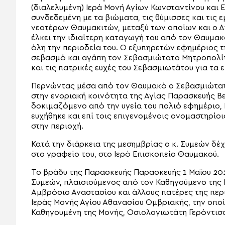
(διαλελυμένη) Ιερά Μονή Αγίων Κωνσταντίνου και
συνδεδεμένη με τα βιώματα, τις θύμισσες και τις
νεοτέρων Θαυμακιτών, μεταξύ των οποίων και ο 
έλκει την ιδιαίτερη καταγωγή του από τον Θαυμακ
όλη την περιοδεία του. Ο εξυπηρετών εφημέριος 
σεβασμό και αγάπη τον Σεβασμιώτατο Μητροπολίτ
και τις πατρικές ευχές του Σεβασμιωτάτου για τα 
Περνώντας μέσα από τον Θαυμακό ο Σεβασμιώτατ
στην ενοριακή κοινότητα της Αγίας Παρασκευής Β
δοκιμαζόμενο από την υγεία του πολιό εφημέριο,
ευχήθηκε και επί τοις επιγενομένοις ονομαστηρίοις
στην περιοχή.
Κατά την διάρκεια της μεσημβρίας ο κ. Συμεών δέ
στο γραφείο του, στο Ιερό Επισκοπείο Θαυμακού.
Το βράδυ της Παρασκευής Παρασκευής 1 Μαΐου 20
Συμεών, πλαισιούμενος από τον Καθηγούμενο της Ι
Αμβρόσιο Αναστασίου και άλλους πατέρες της περ
Ιεράς Μονής Αγίου Αθανασίου Ομβριακής, την οπο
Καθηγουμένη της Μονής, Οσιολογιωτάτη Γερόντισ