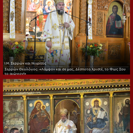
Ι.Μ. Σερρών και Νιγρίτης
Σερρών Θεολόγος: «Λάμψον και σε μας, Δέσποτα Χριστέ, το Φως Σου
το αιώνιον!»