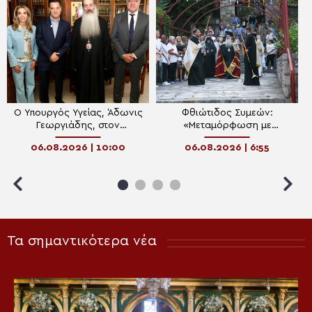
Ο Υπουργός Υγείας, Άδωνις
Φθιώτιδος Συμεών:
Γεωργιάδης, στον
«Μεταμόρφωση με
Μητροπολίτη Φθιώτιδος
προσευχή και υπακοή»
06.08.2026 | 10:00
06.08.2026 | 6:55
Συμεών
Τα σημαντικότερα νέα