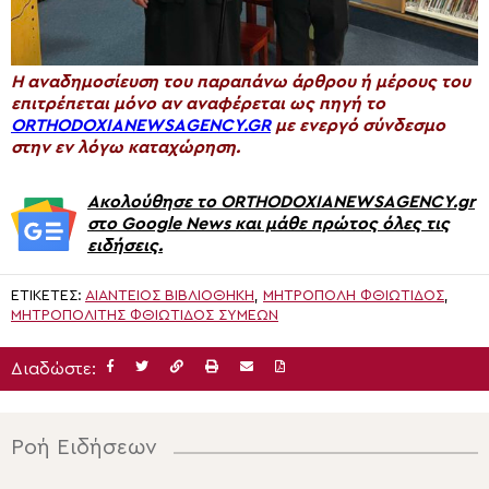
H αναδημοσίευση του παραπάνω άρθρου ή μέρους του
επιτρέπεται μόνο αν αναφέρεται ως πηγή το
ORTHODOXIANEWSAGENCY.GR
με ενεργό σύνδεσμο
στην εν λόγω καταχώρηση.
Ακολούθησε το ORTHODOXIANEWSAGENCY.gr
στο Google News και μάθε πρώτος όλες τις
ειδήσεις.
ΕΤΙΚΈΤΕΣ:
ΑΙΆΝΤΕΙΟΣ ΒΙΒΛΙΟΘΉΚΗ
,
ΜΗΤΡΟΠΟΛΗ ΦΘΙΩΤΙΔΟΣ
,
ΜΗΤΡΟΠΟΛΊΤΗΣ ΦΘΙΏΤΙΔΟΣ ΣΥΜΕΏΝ
Διαδώστε:
Ροή Ειδήσεων