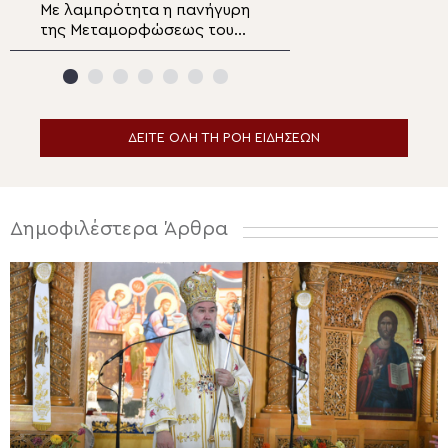
Με λαμπρότητα η πανήγυρη
Μήνυμα Μητροπο
της Μεταμορφώσεως του
Λαρίσης και Τυρ
Σωτήρος στην Καλαμαριά
Ιερωνύμου για τ
(ΦΩΤΟ)
Μεταμόρφωση τ
ΔΕΙΤΕ ΟΛΗ ΤΗ ΡΟΗ ΕΙΔΗΣΕΩΝ
Δημοφιλέστερα Άρθρα