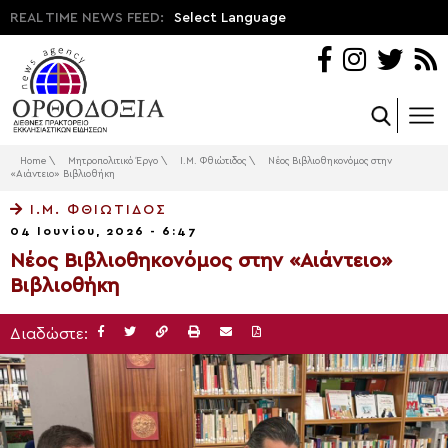
REAL TIME NEWS FEED:
Select Language
Home
\
Μητροπολιτικό Έργο
\
Ι.Μ. Φθιώτιδος
\
Νέος Βιβλιοθηκονόμος στην
«Αιάντειο» Βιβλιοθήκη
Ι.Μ. ΦΘΙΏΤΙΔΟΣ
04 Ιουνίου, 2026 - 6:47
Νέος Βιβλιοθηκονόμος στην «Αιάντειο»
Βιβλιοθήκη
Διαδώστε: