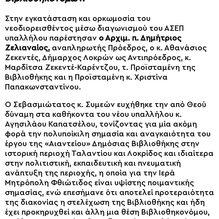
Στην εγκατάσταση και ορκωμοσία του
νεοδιορεισθέντος μέσω διαγωνισμού του ΑΣΕΠ
υπαλλήλου παρέστησαν
ο Αρχιμ. π. Δημήτριος
Ζελιαναίος,
αναπληρωτής Πρόεδρος, ο κ. Αθανάσιος
Ζεκεντές, Δήμαρχος Λοκρών ως Αντιπρόεδρος, κ.
Μαρδίτσα Ζεκεντέ-Καρέντζου, τ. Προϊσταμένη της
Βιβλιοθήκης και η Προϊσταμένη κ. Χριστίνα
Παπακωνσταντίνου.
Ο Σεβασμιώτατος κ. Συμεών ευχήθηκε την από Θεού
δύναμη στα καθήκοντα του νέου υπαλλήλου κ.
Αγησιλάου Καπατσέλου, τονίζοντας για μία ακόμη
φορά την πολυποίκιλη σημασία και αναγκαιότητα του
έργου της «Αιαντείου» Δημόσιας Βιβλιοθήκης στην
ιστορική περιοχή Ταλαντίου και Λοκρίδος και ιδιαίτερα
στην πολιτιστική, εκπαιδευτική και πνευματική
ανάπτυξη της περιοχής, η οποία για την Ιερά
Μητρόπολη Φθιώτιδος είναι υψίστης ποιμαντικής
σημασίας, ενώ επεσήμανε ότι αποτελεί προτεραιότητα
της διακονίας η στελέχωση της Βιβλιοθήκης και ήδη
έχει προκηρυχθεί και άλλη μια θέση Βιβλιοθηκονόμου,