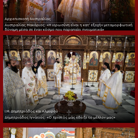
Αρχιεπισκοπή Αυστραλίας
Αυστραλίας Μακάριος: «Η ιερωσύνη είναι η κατ’ εξοχήν μεταμορφωτική
δύναμη μέσα σε έναν κόσμο που παραπαίει πνευματικά»
Ι.Μ. Δημητριάδος και Αλμυρού
Δημητριάδος Ιγνάτιος: «Ο Χριστός μάς έδειξε το μέλλον μας»