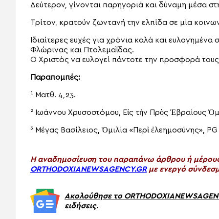
Δεύτερον, γίνονται παρηγοριά και δύναμη μέσα στ
Τρίτον, κρατούν ζωντανή την ελπίδα σε μία κοινω
Ιδιαίτερες ευχές για χρόνια καλά και ευλογημέν
Φλώρινας και Πτολεμαΐδας.
Ο Χριστός να ευλογεί πάντοτε την προσφορά τους
Παραπομπές:
¹ Ματθ. 4,23.
² Ιωάννου Χρυσοστόμου, Εἰς τὴν Πρὸς Ἑβραίους Ὁμι
³ Μέγας Βασίλειος, Ὁμιλία «Περὶ ἐλεημοσύνης», PG
H αναδημοσίευση του παραπάνω άρθρου ή μέρους 
ORTHODOXIANEWSAGENCY.GR
με ενεργό σύνδεσμ
Ακολούθησε το ORTHODOXIANEWSAGENCY.
ειδήσεις.