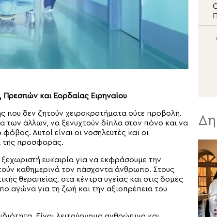
ο Αρχιεπίσκοπος
Αφιέρωμα της
Ο
Θυατείρων
Pemptousia TV στην
Π
εορτή της
Μεταμορφώσεως του
Σωτήρος
 Πρεσπών και Εορδαίας Ειρηναίου
ς που δεν ζητούν χειροκροτήματα ούτε προβολή.
Δη
α των άλλων, να ξενυχτούν δίπλα στον πόνο και να
 φόβος. Αυτοί είναι οι νοσηλευτές και οι
ι της προσφοράς.
 ξεχωριστή ευκαιρία για να εκφράσουμε την
τούν καθημερινά τον πάσχοντα άνθρωπο. Στους
κής θεραπείας, στα κέντρα υγείας και στις δομές
πο αγώνα για τη ζωή και την αξιοπρέπεια του
ιδιότητα. Είναι λειτούργημα ανθρώπινο και