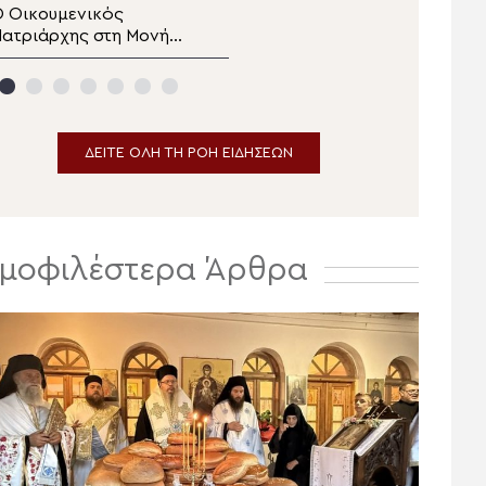
 Οικουμενικός
Η Καλλιθέα τίμησε τη
ατριάρχης στη Μονή
Μεταμόρφωση του
Μεταμορφώσεως
Κυρίου με τον Επίσκοπο
Σωτήρος της Πρώτης
Ρωγών Φιλόθεο
των Πριγκηποννήσων
ΔΕΙΤΕ ΟΛΗ ΤΗ ΡΟΗ ΕΙΔΗΣΕΩΝ
μοφιλέστερα Άρθρα