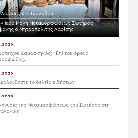
. Λαρίσης και Τυρνάβου
ην Ιερά Μονή Μεταμορφώσεως Σωτήρος
ψάνης ο Μητροπολίτης Λαρίσης
8.2026
μοτείχου Δαμασκηνός: “Επί του όρους
μορφώθης…”
8.2026
κολουθήστε το δελτίο ειδήσεων
8.2026
νήγυρις της Μεταμορφώσεως του Σωτήρος στη
αλονίκη