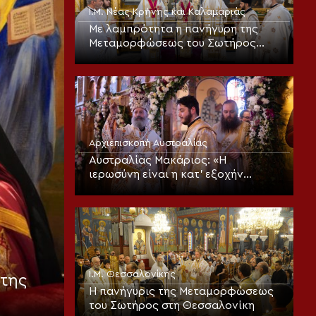
Ι.Μ. Νέας Κρήνης και Καλαμαριάς
Με λαμπρότητα η πανήγυρη της
Μεταμορφώσεως του Σωτήρος
στην Καλαμαριά (ΦΩΤΟ)
Αρχιεπισκοπή Αυστραλίας
Αυστραλίας Μακάριος: «Η
ιερωσύνη είναι η κατ’ εξοχήν
μεταμορφωτική δύναμη μέσα σε
έναν κόσμο που παραπαίει
πνευματικά»
Ι.Μ. Θεσσαλονίκης
της
Η πανήγυρις της Μεταμορφώσεως
του Σωτήρος στη Θεσσαλονίκη