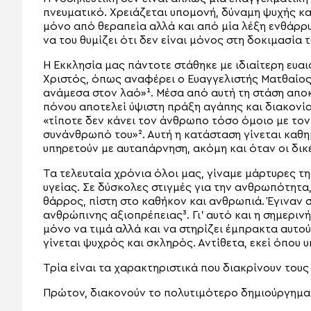
πνευματικό. Χρειάζεται υπομονή, δύναμη ψυχής κα
μόνο από θεραπεία αλλά και από μία λέξη ενθάρρ
να του θυμίζει ότι δεν είναι μόνος στη δοκιμασία τ
Η Εκκλησία μας πάντοτε στάθηκε με ιδιαίτερη ευα
Χριστός, όπως αναφέρει ο Ευαγγελιστής Ματθαίος
ανάμεσα στον λαό»¹. Μέσα από αυτή τη στάση απο
πόνου αποτελεί ύψιστη πράξη αγάπης και διακονία
«τίποτε δεν κάνει τον άνθρωπο τόσο όμοιο με τον
συνάνθρωπό του»². Αυτή η κατάσταση γίνεται καθη
υπηρετούν με αυταπάρνηση, ακόμη και όταν οι δικ
Τα τελευταία χρόνια όλοι μας, γίναμε μάρτυρες
υγείας. Σε δύσκολες στιγμές για την ανθρωπότητα
θάρρος, πίστη στο καθήκον και ανθρωπιά. Έγιναν 
ανθρώπινης αξιοπρέπειας³. Γι’ αυτό και η σημερινή
μόνο να τιμά αλλά και να στηρίζει έμπρακτα αυτ
γίνεται ψυχρός και σκληρός. Αντίθετα, εκεί όπου υ
Τρία είναι τα χαρακτηριστικά που διακρίνουν τους 
Πρώτον, διακονούν το πολυτιμότερο δημιούργημα