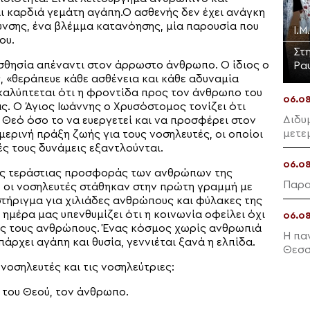
ι καρδιά γεμάτη αγάπη.Ο ασθενής δεν έχει ανάγκη
υνσης, ένα βλέμμα κατανόησης, μία παρουσία που
Ι.Μ
ου.
Στ
ισθησία απέναντι στον άρρωστο άνθρωπο. Ο ίδιος ο
Ρα
, «θεράπευε κάθε ασθένεια και κάθε αδυναμία
καλύπτεται ότι η φροντίδα προς τον άνθρωπο του
06.0
ς. Ο Άγιος Ιωάννης ο Χρυσόστομος τονίζει ότι
Διδυ
 Θεό όσο το να ευεργετεί και να προσφέρει στον
μετε
μερινή πράξη ζωής για τους νοσηλευτές, οι οποίοι
ές τους δυνάμεις εξαντλούνται.
06.0
 της τεράστιας προσφοράς των ανθρώπων της
Παρα
, οι νοσηλευτές στάθηκαν στην πρώτη γραμμή με
στήριγμα για χιλιάδες ανθρώπους και φύλακες της
 ημέρα μας υπενθυμίζει ότι η κοινωνία οφείλει όχι
06.0
ούς τους ανθρώπους. Ένας κόσμος χωρίς ανθρωπιά
Η πα
πάρχει αγάπη και θυσία, γεννιέται ξανά η ελπίδα.
Θεσσ
νοσηλευτές και τις νοσηλεύτριες:
 του Θεού, τον άνθρωπο.