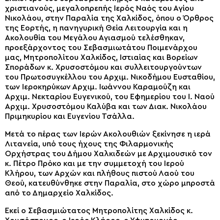
χριστιανούς, μεγαλοπρεπής Ιερός Ναός του Αγίου
Νικολάου, στην Παραλία της Χαλκίδος, όπου ο Όρθρος
της Εορτής, η πανηγυρική Θεία Λειτουργία και η
Ακολουθία του Μεγάλου Αγιασμού τελέσθηκαν,
προεξάρχοντος του Σεβασμιωτάτου Ποιμενάρχου
μας, Μητροπολίτου Χαλκίδος, Ιστιαίας και Βορείων
Σποράδων κ. Χρυσοστόμου και συλλειτουργούντων
του Πρωτοσυγκέλλου του Αρχιμ. Νικοδήμου Ευσταθίου,
των Ιεροκηρύκων Αρχιμ. Ιωάννου Καραμούζη και
Αρχιμ. Νεκταρίου Ευγενικού, του Εφημερίου του Ι. Ναού
Αρχιμ. Χρυσοστόμου Καλύβα και των Διακ. Νικολάου
Πριμηκυρίου και Ευγενίου Τσάλλα.
Μετά το πέρας των Ιερών Ακολουθιών ξεκίνησε η ιερά
Λιτανεία, υπό τους ήχους της Φιλαρμονικής
Ορχήστρας του Δήμου Χαλκιδεών με Αρχιμουσικό τον
κ. Πέτρο Πρόκο και με την συμμετοχή του Ιερού
Κλήρου, των Αρχών και πλήθους πιστού Λαού του
Θεού, κατευθύνθηκε στην Παραλία, στο χώρο μπροστά
από το Δημαρχείο Χαλκίδος.
Εκεί ο Σεβασμιώτατος Μητροπολίτης Χαλκίδος κ.