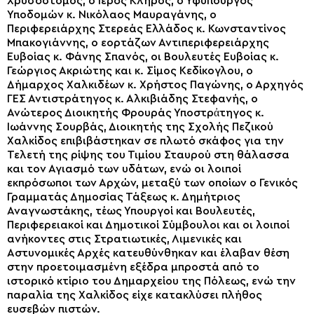
Χρυσόστομος, ο Ιερός Κλήρος, ο Υφυπουργός
Υποδομών κ. Νικόλαος Μαυραγάνης, ο
Περιφερειάρχης Στερεάς Ελλάδος κ. Κωνσταντίνος
Μπακογιάννης, ο εορτάζων Αντιπεριφερειάρχης
Ευβοίας κ. Φάνης Σπανός, οι Βουλευτές Ευβοίας κ.
Γεώργιος Ακριώτης και κ. Σίμος Κεδίκογλου, ο
Δήμαρχος Χαλκιδέων κ. Χρήστος Παγώνης, ο Αρχηγός
ΓΕΣ Αντιστράτηγος κ. Αλκιβιάδης Στεφανής, ο
Ανώτερος Διοικητής Φρουράς Υποστρἀτηγος κ.
Ιωάννης Σουρβάς, Διοικητής της Σχολής Πεζικού
Χαλκίδος επιβιβάστηκαν σε πλωτό σκάφος για την
Τελετή της ρίψης του Τιμίου Σταυρού στη θάλασσα
και τον Αγιασμό των υδάτων, ενώ οι λοιποί
εκπρόσωποι των Αρχών, μεταξύ των οποίων ο Γενικός
Γραμματάς Δημοσίας Τάξεως κ. Δημήτριος
Αναγνωστάκης, τέως Υπουργοί και Βουλευτές,
Περιφερειακοί και Δημοτικοί Σύμβουλοι και οι λοιποί
ανήκοντες στις Στρατιωτικές, Λιμενικές και
Αστυνομικές Αρχές κατευθύνθηκαν και έλαβαν θέση
στην προετοιμασμένη εξέδρα μπροστά από το
ιστορικό κτίριο του Δημαρχείου της Πόλεως, ενώ την
παραλία της Χαλκίδος είχε κατακλύσει πλήθος
ευσεβών πιστών.