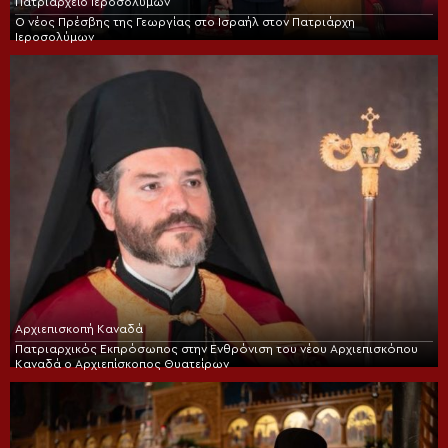
Πατριαρχείο Ιεροσολύμων
Ο νέος Πρέσβης της Γεωργίας στο Ισραήλ στον Πατριάρχη
Ιεροσολύμων
Αρχιεπισκοπή Καναδά
Πατριαρχικός Εκπρόσωπος στην Ενθρόνιση του νέου Αρχιεπισκόπου
Καναδά ο Αρχιεπίσκοπος Θυατείρων