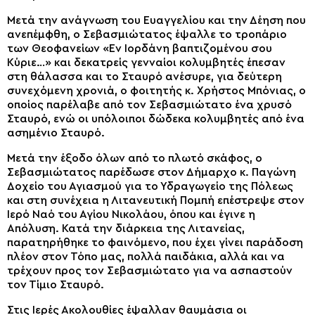
Μετά την ανάγνωση του Ευαγγελίου και την Δέηση που
ανεπέμφθη, ο Σεβασμιώτατος έψαλλε το τροπάριο
των Θεοφανείων «Εν Ιορδάνη βαπτιζομένου σου
Κύριε…» και δεκατρείς γενναίοι κολυμβητές έπεσαν
στη θάλασσα και το Σταυρό ανέσυρε, για δεύτερη
συνεχόμενη χρονιά, ο φοιτητής κ. Χρήστος Μπόνιας, ο
οποίος παρέλαβε από τον Σεβασμιώτατο ένα χρυσό
Σταυρό, ενώ οι υπόλοιποι δώδεκα κολυμβητές από ένα
ασημένιο Σταυρό.
Μετά την έξοδο όλων από το πλωτό σκάφος, ο
Σεβασμιώτατος παρέδωσε στον Δήμαρχο κ. Παγώνη
Δοχείο του Αγιασμού για το Υδραγωγείο της Πόλεως
και στη συνέχεια η Λιτανευτική Πομπή επέστρεψε στον
Ιερό Ναό του Αγίου Νικολάου, όπου και έγινε η
Απόλυση. Κατά την διάρκεια της Λιτανείας,
παρατηρήθηκε το φαινόμενο, που έχει γίνει παράδοση
πλέον στον Τόπο μας, πολλά παιδάκια, αλλά και να
τρέχουν προς τον Σεβασμιώτατο για να ασπαστούν
τον Τίμιο Σταυρό.
Στις Ιερές Ακολουθίες έψαλλαν θαυμάσια οι