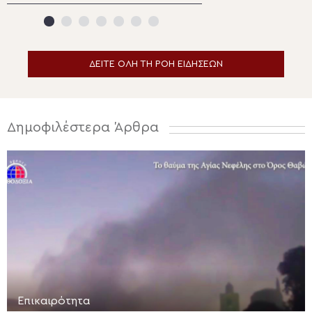
Αρχιεπισκόπου Καναδά ο
Καμένων Βούρλ
Αρχιεπίσκοπος Θυατείρων
ΔΕΙΤΕ ΟΛΗ ΤΗ ΡΟΗ ΕΙΔΗΣΕΩΝ
Δημοφιλέστερα Άρθρα
Επικαιρότητα