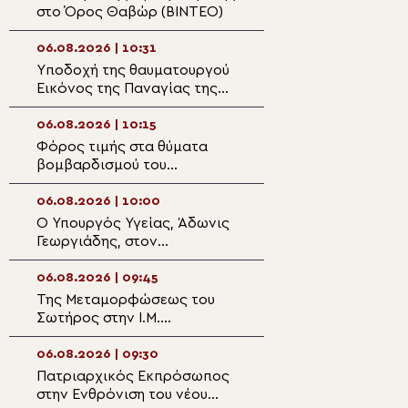
στο Όρος Θαβώρ (ΒΙΝΤΕΟ)
TV στην εορτή τ
Μεταμορφώσεως
Σωτήρος
06.08.2026 | 10:31
06.08.2026 | 09:0
Yποδοχή της θαυματουργού
Όταν το φως γίν
Εικόνος της Παναγίας της
απόφαση
Ροβέλιστας στην
πανηγυρίζουσα ενορία
06.08.2026 | 10:15
06.08.2026 | 08:5
Συκεών Άρτης
Φόρος τιμής στα θύματα
Ο εκκλησιασμός 
βομβαρδισμού του
Η ευλογία των 
Νοσοκομείου Αθαλάσσας
της αμπέλου
κατά την τουρκική εισβολή
06.08.2026 | 10:00
06.08.2026 | 08:3
Ο Υπουργός Υγείας, Άδωνις
Ο νέος Πρέσβης
Γεωργιάδης, στον
Γεωργίας στο Ισ
Μητροπολίτη Φθιώτιδος
Πατριάρχη Ιερο
Συμεών
06.08.2026 | 09:45
06.08.2026 | 08:2
Της Μεταμορφώσεως του
Κυβερνοεπίθεση 
Σωτήρος στην Ι.Μ.
ιστοσελίδα της
Ασωμάτων Πετράκη
Κοινότητας στη 
06.08.2026 | 09:30
06.08.2026 | 08:0
Πατριαρχικός Εκπρόσωπος
Ο Επιδαύρου Νι
στην Ενθρόνιση του νέου
στην Ι.Μ. Μετα