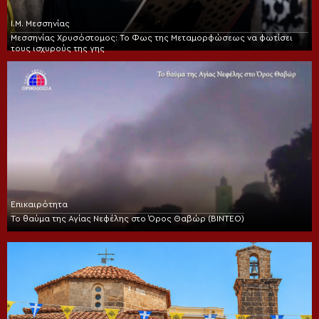
Ι.Μ. Μεσσηνίας
Μεσσηνίας Χρυσόστομος: Το Φως της Μεταμορφώσεως να φωτίσει
τους ισχυρούς της γης
Επικαιρότητα
Το θαύμα της Αγίας Νεφέλης στο Όρος Θαβώρ (ΒΙΝΤΕΟ)