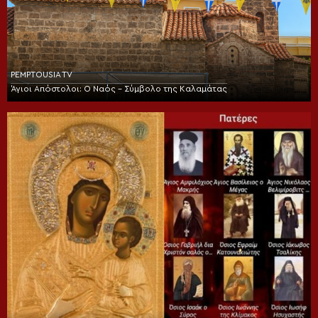
PEMPTOUSIA TV
Άγιοι Απόστολοι: Ο Ναός – Σύμβολο της Καλαμάτας