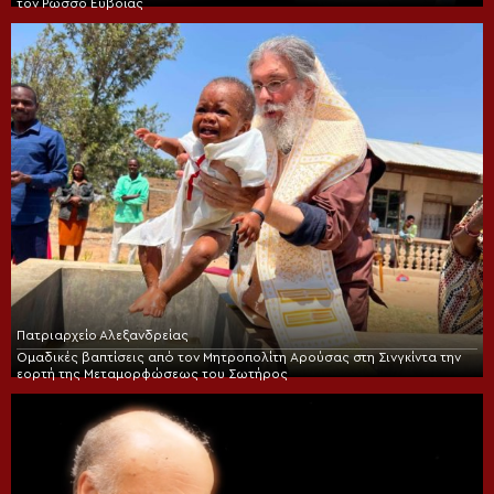
τον Ρώσσο Ευβοίας
Πατριαρχείο Αλεξανδρείας
Ομαδικές βαπτίσεις από τον Μητροπολίτη Αρούσας στη Σινγκίντα την
εορτή της Μεταμορφώσεως του Σωτήρος