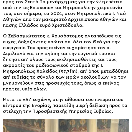
προς τον Σεπτό Ποιμενάρχη μας για την 24η επέτειο
από την εις Επίσκοπον και Μητροπολίτην χειροτονία
του, σαν σήμερα, το 2001, στον Μητροπολιτικό Ι. Ναό
Αθηνών από τον μακαριστό Αρχιεπίσκοπο Αθηνών και
πάσης Ελλάδος κυρό Χριστόδουλο.
Ο Σεβασμιώτατος κ. Χρυσόστομος ανταπέδωσε τις
ευχές, δοξάζοντας πρώτα απ΄ όλα τον Θεό για την
ευεργεσία Του προς εκείνον ευχαρίστησε τον π.
Αιμιλιανό για την αγάπη και την ευγένειά του και
ζήτησε απ’ όλους τους εκκλησιασθέντες και τους
ακροατές του ραδιοφωνικού σταθμού της Ι.
Μητροπόλεως Χαλκίδος (97,7fm), απ’ όπου μεταδόθηκε
απ’ ευθείας το σύνολο των ιερών ακολουθιών, να τον
μνημονεύουν στις προσευχές τους, όπως κι εκείνος
πράττει υπέρ όλων.
Μετά το «Δι’ ευχών», στην αίθουσα του πνευματικού
κέντρου της Ενορίας, παρετέθη μικρή δεξίωση προς τα
στελέχη την Πυροσβεστικής Υπηρεσίας Ευβοίας.