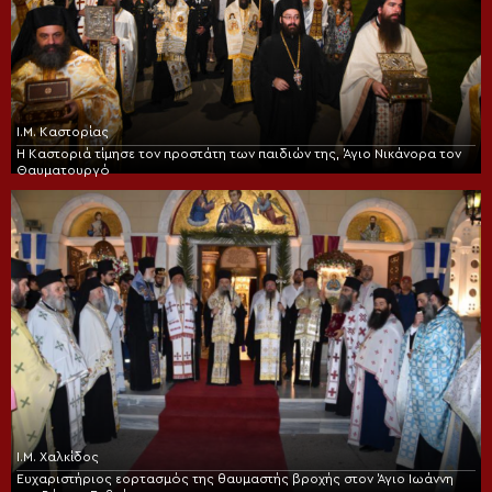
Ι.Μ. Καστορίας
Η Καστοριά τίμησε τον προστάτη των παιδιών της, Άγιο Νικάνορα τον
Θαυματουργό
Ι.Μ. Χαλκίδος
Ευχαριστήριος εορτασμός της θαυμαστής βροχής στον Άγιο Ιωάννη