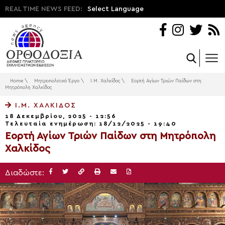
REAL TIME NEWS FEED:
Select Language
Home
\
Μητροπολιτικό Έργο
\
Ι.Μ. Χαλκίδος
\
Εορτή Αγίων Τριών Παίδων στη
Μητρόπολη Χαλκίδος
Ι.Μ. ΧΑΛΚΊΔΟΣ
18 Δεκεμβρίου, 2025 - 12:56
Τελευταία ενημέρωση: 18/12/2025 - 19:40
Εορτή Αγίων Τριών Παίδων στη Μητρόπολη
Χαλκίδος
Διαδώστε: