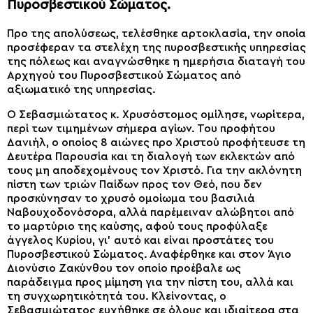
Πυροσβεστικού Σώματος.
Προ της απολύσεως, τελέσθηκε αρτοκλασία, την οποία
προσέφεραν τα στελέχη της πυροσβεστικής υπηρεσίας
της πόλεως και αναγνώσθηκε η ημερήσια διαταγή του
Αρχηγού του Πυροσβεστικού Σώματος από
αξιωματικό της υπηρεσίας.
Ο Σεβασμιώτατος κ. Χρυσόστομος ομίλησε, νωρίτερα,
περί των τιμημένων σήμερα αγίων. Του προφήτου
Δανιήλ, ο οποίος 8 αιώνες προ Χριστού προφήτευσε τη
Δευτέρα Παρουσία και τη διαλογή των εκλεκτών από
τους μη αποδεχομένους τον Χριστό. Για την ακλόνητη
πίστη των τριών Παίδων προς τον Θεό, που δεν
προσκύνησαν το χρυσό ομοίωμα του βασιλιά
Ναβουχοδονόσορα, αλλά παρέμειναν αλώβητοι από
το μαρτύριο της καύσης, αφού τους προφύλαξε
άγγελος Κυρίου, γι’ αυτό και είναι προστάτες του
Πυροσβεστικού Σώματος. Αναφέρθηκε και στον Άγιο
Διονύσιο Ζακύνθου τον οποίο προέβαλε ως
παράδειγμα προς μίμηση για την πίστη του, αλλά και
τη συγχωρητικότητά του. Κλείνοντας, ο
Σεβασμιώτατος ευχήθηκε σε όλους και ιδιαίτερα στα