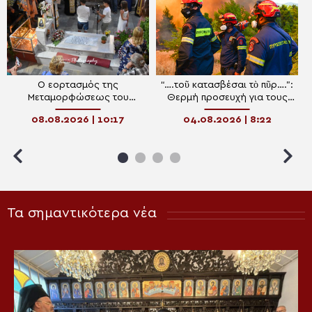
Ο εορτασμός της
“….τοῦ κατασβέσαι τὸ πῦρ….”:
Μεταμορφώσεως του
Θερμή προσευχή για τους
Σωτήρος στην Ιερά Μονή
Πυροσβέστες
08.08.2026 | 10:17
04.08.2026 | 8:22
Οσίου Δαυΐδ
Τα σημαντικότερα νέα