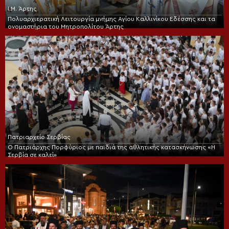
Ι.Μ. Άρτης
Πολυαρχιερατική Λειτουργία μνήμης Αγίου Καλλινίκου Εδέσσης και τα
ονομαστήρια του Μητροπολίτου Άρτης
Πατριαρχείο Σερβίας
Ο Πατριάρχης Πορφύριος με παιδιά της αθλητικής κατασκήνωσης «Η
Σερβία σε καλεί»