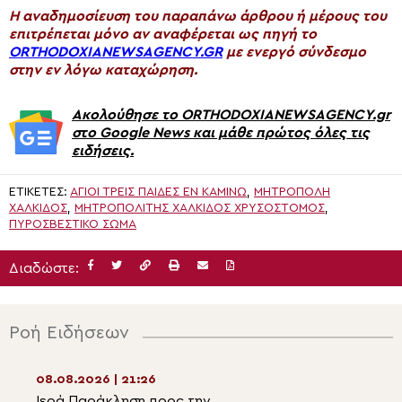
H αναδημοσίευση του παραπάνω άρθρου ή μέρους του
επιτρέπεται μόνο αν αναφέρεται ως πηγή το
ORTHODOXIANEWSAGENCY.GR
με ενεργό σύνδεσμο
στην εν λόγω καταχώρηση.
Ακολούθησε το ORTHODOXIANEWSAGENCY.gr
στο Google News και μάθε πρώτος όλες τις
ειδήσεις.
ΕΤΙΚΈΤΕΣ:
ΆΓΙΟΙ ΤΡΕΙΣ ΠΑΊΔΕΣ ΕΝ ΚΑΜΊΝΩ
,
ΜΗΤΡΟΠΟΛΗ
ΧΑΛΚΙΔΟΣ
,
ΜΗΤΡΟΠΟΛΊΤΗΣ ΧΑΛΚΊΔΟΣ ΧΡΥΣΌΣΤΟΜΟΣ
,
ΠΥΡΟΣΒΕΣΤΙΚΌ ΣΏΜΑ
Διαδώστε:
Ροή Ειδήσεων
08.08.2026 | 21:26
08.08.2026 | 19:2
Ιερά Παράκληση προς την
Ο Μητροπολίτης