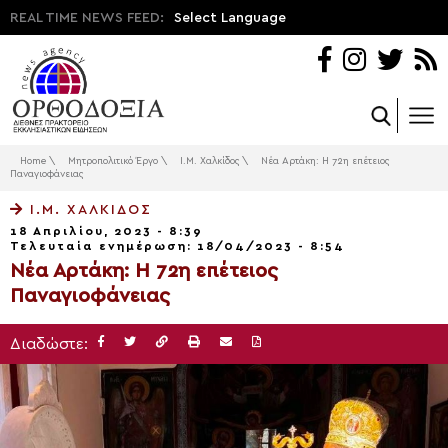
REAL TIME NEWS FEED:
Select Language
Home
\
Μητροπολιτικό Έργο
\
Ι.Μ. Χαλκίδος
\
Νέα Αρτάκη: Η 72η επέτειος
Παναγιοφάνειας
Ι.Μ. ΧΑΛΚΊΔΟΣ
18 Απριλίου, 2023 - 8:39
Τελευταία ενημέρωση: 18/04/2023 - 8:54
Νέα Αρτάκη: Η 72η επέτειος
Παναγιοφάνειας
Διαδώστε: