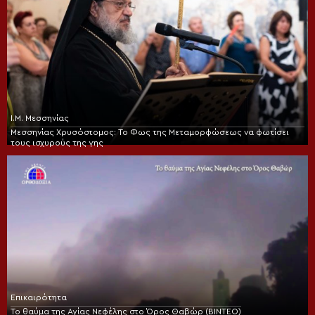
Ι.Μ. Μεσσηνίας
Μεσσηνίας Χρυσόστομος: Το Φως της Μεταμορφώσεως να φωτίσει
τους ισχυρούς της γης
Επικαιρότητα
Το θαύμα της Αγίας Νεφέλης στο Όρος Θαβώρ (ΒΙΝΤΕΟ)