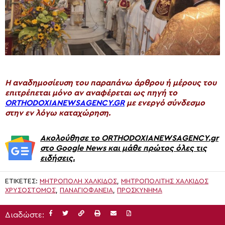
H αναδημοσίευση του παραπάνω άρθρου ή μέρους του
επιτρέπεται μόνο αν αναφέρεται ως πηγή το
ORTHODOXIANEWSAGENCY.GR
με ενεργό σύνδεσμο
στην εν λόγω καταχώρηση.
Ακολούθησε το ORTHODOXIANEWSAGENCY.gr
στο Google News και μάθε πρώτος όλες τις
ειδήσεις.
ΕΤΙΚΈΤΕΣ:
ΜΗΤΡΟΠΟΛΗ ΧΑΛΚΙΔΟΣ
,
ΜΗΤΡΟΠΟΛΊΤΗΣ ΧΑΛΚΊΔΟΣ
ΧΡΥΣΌΣΤΟΜΟΣ
,
ΠΑΝΑΓΙΟΦΆΝΕΙΑ
,
ΠΡΟΣΚΎΝΗΜΑ
Διαδώστε: