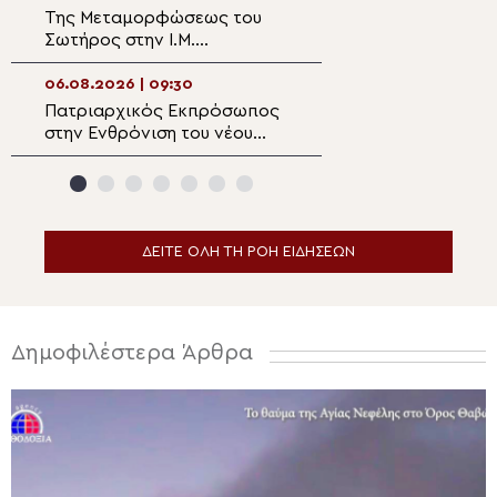
Της Μεταμορφώσεως του
Κυβερνοεπίθεση 
Σωτήρος στην Ι.Μ.
ιστοσελίδα της
Ασωμάτων Πετράκη
Κοινότητας στη 
06.08.2026 | 09:30
06.08.2026 | 08:0
Πατριαρχικός Εκπρόσωπος
Ο Επιδαύρου Νι
στην Ενθρόνιση του νέου
στην Ι.Μ. Μετα
Αρχιεπισκόπου Καναδά ο
Καμένων Βούρλ
Αρχιεπίσκοπος Θυατείρων
ΔΕΙΤΕ ΟΛΗ ΤΗ ΡΟΗ ΕΙΔΗΣΕΩΝ
Δημοφιλέστερα Άρθρα