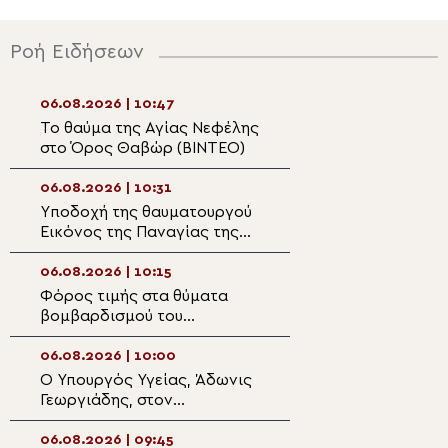
Ροή Ειδήσεων
06.08.2026 | 10:47
06.08.2026 | 09:2
Το θαύμα της Αγίας Νεφέλης
Αφιέρωμα της P
στο Όρος Θαβώρ (ΒΙΝΤΕΟ)
TV στην εορτή τ
Μεταμορφώσεως
Σωτήρος
06.08.2026 | 10:31
06.08.2026 | 09:0
Yποδοχή της θαυματουργού
Όταν το φως γίν
Εικόνος της Παναγίας της
απόφαση
Ροβέλιστας στην
πανηγυρίζουσα ενορία
06.08.2026 | 10:15
06.08.2026 | 08:5
Συκεών Άρτης
Φόρος τιμής στα θύματα
Ο εκκλησιασμός 
βομβαρδισμού του
Η ευλογία των 
Νοσοκομείου Αθαλάσσας
της αμπέλου
κατά την τουρκική εισβολή
06.08.2026 | 10:00
06.08.2026 | 08:3
Ο Υπουργός Υγείας, Άδωνις
Ο νέος Πρέσβης
Γεωργιάδης, στον
Γεωργίας στο Ισ
Μητροπολίτη Φθιώτιδος
Πατριάρχη Ιερο
Συμεών
06.08.2026 | 09:45
06.08.2026 | 08:2