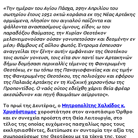
«Την ημέραν του Αγίου Πάσχα, 29ην Απριλίου του
σωτηρίου έτους 1951 οκτώ κοράσια εκ της Νέας Αρτάκης
ορμώμενα, πλησίον του αιγιαλού παίζοντα και
ψάλλοντα αναστασίμους ύμνους, είδον, ω του
παραδόξου θαύματος, την Κυρίαν Θεοτόκον
μελανειμονούσαν ούσαν γονυπετούσαν και δεομένην εν
μέσῳ θάμβους εξ αΰλου φωτός. Έντρομα έσπευσαν
αναγγείλαι την ξένην αυτὴν εμφάνειαν της Θεοτόκου
τοις αυτών γονευσι, τοις είτα συν παντί των Αρτακηνών
δήμω δομήσασι περικαλλὲς τέμενος τη Φανερωμένη
Θεοτόκω, εν τω τόπω της Παναγιοφανείας και εις τιμήν
της Φανερωμένης Θεοτόκου, της πολιούχου και εφόρου
της Παλαιάς Αρτάκης εν τη Κυζικική χερσονήσω της
Προποντίδος. Ο ναός ούτος εδείχθη χάριτι θεία φρέαρ
ακεσώδυνον και πηγή θαυμάτων αείρρυτος».
Το πρωί της Δευτέρας, ο
Μητροπολίτης Χαλκίδος κ.
Χρυσόστομος
χοροστάτησε στον αναστάσιμο Όρθρο
και εν συνεχεία προέστη στη Θεία Λειτουργία, στο
τέλος της οποίας ευχόμενος πασχαλίως προς τους
εκκλησιασθέντες, διετύπωσε εν συντομία την αξία της
συμπορεύσεως της Θεοτόκου με τα τέκνα της, τους