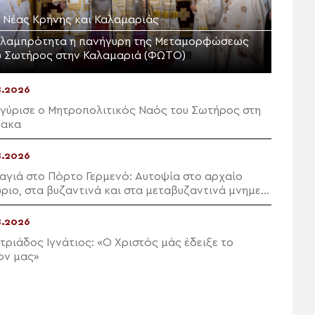
Μ. Νέας Κρήνης και Καλαμαριάς
 λαμπρότητα η πανήγυρη της Μεταμορφώσεως
υ Σωτήρος στην Καλαμαριά (ΦΩΤΟ)
8.2026
γύρισε ο Μητροπολιτικός Ναός του Σωτήρος στη
νακα
8.2026
αγιά στο Πόρτο Γερμενό: Αυτοψία στο αρχαίο
ριο, στα βυζαντινά και στα μεταβυζαντινά μνημεία
Αιγοσθένων
8.2026
τριάδος Ιγνάτιος: «Ο Χριστός μάς έδειξε το
ον μας»