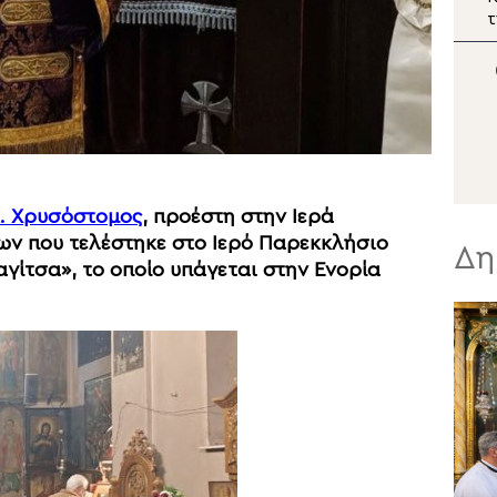
π
ευγνωμοσύνης του
Μεσολογγίου προς το
Σ
νησί του Καλάμου
ν
. Χρυσόστομος
, προέστη στην Ιερά
ν που τελέστηκε στο Ιερό Παρεκκλήσιο
Δη
ίτσα», το οποίο υπάγεται στην Ενορία