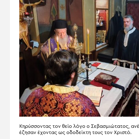
Κηρύσσοντας τον θείο λόγο ο Σεβασμιώτατος, ανέφ
έζησαν έχοντας ως οδοδείκτη τους τον Χριστό.