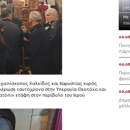
Ι.
Με
το
06.0
Πανη
Λάρ
06.0
Πυρκ
φρού
χιεπίσκοπος Χαλκίδος και Καρυστίας κυρός
των 
φιέρωσε ταυτόχρονα στην Υπεραγία Θεοτόκο και
06.0
ατόπιν ετάφη στον περίβολο του Ιερού
Δημη
μέλλ