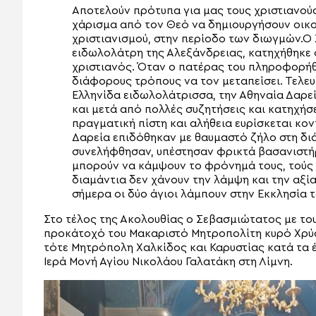
Αποτελούν πρότυπα για μας τους χριστιανούς 
χάρισμα από τον Θεό να δημιουργήσουν οικο
χριστιανισμού, στην περίοδο των διωγμών.Ο
ειδωλολάτρη της Αλεξάνδρειας, κατηχήθηκε ό
χριστιανός. Όταν ο πατέρας του πληροφορήθ
διάφορους τρόπους να τον μεταπείσει. Τελευ
Ελληνίδα ειδωλολάτρισσα, την Αθηναία Δαρεί
και μετά από πολλές συζητήσεις και κατηχήσε
πραγματική πίστη και αλήθεια ευρίσκεται κον
Δαρεία επιδόθηκαν με θαυμαστό ζήλο στη διά
συνελήφθησαν, υπέστησαν φρικτά βασανιστήρι
μπορούν να κάμψουν το φρόνημά τους, τούς
διαμάντια δεν χάνουν την λάμψη και την αξία 
σήμερα οι δύο άγιοι λάμπουν στην Εκκλησία τ
Στο τέλος της Ακολουθίας ο Σεβασμιώτατος με του
προκάτοχό του Μακαριστό Μητροπολίτη κυρό Χρύσ
τότε Μητρόπολη Χαλκίδος και Καρυστίας κατά τα έ
Ιερά Μονή Αγίου Νικολάου Γαλατάκη στη Λίμνη.