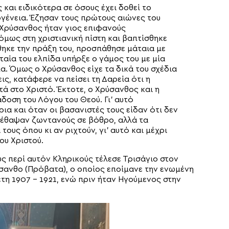
και ειδικότερα σε όσους έχει δοθεί το
γένεια. Έζησαν τους πρώτους αιώνες του
 Χρύσανθος ήταν γιος επιφανούς
μως στη χριστιανική πίστη και βαπτίσθηκε
ηκε την πράξη του, προσπάθησε μάταια με
ταία του ελπίδα υπήρξε ο γάμος του με μία
α. Όμως ο Χρύσανθος είχε τα δικά του σχέδια
ις, κατάφερε να πείσει τη Δαρεία ότι η
τά στο Χριστό. Έκτοτε, ο Χρύσανθος και η
δοση του Λόγου του Θεού. Γι’ αυτό
α και όταν οι βασανιστές τους είδαν ότι δεν
 έθαψαν ζωντανούς σε βόθρο, αλλά τα
τους όπου κι αν ριχτούν, γι’ αυτό και μέχρι
ου Χριστού.
ς περί αυτόν Κληρικούς τέλεσε Τρισάγιο στον
ανθο (Πρόβατα), ο οποίος εποίμανε την ενωμένη
τη 1907 – 1921, ενώ πριν ήταν Ηγούμενος στην