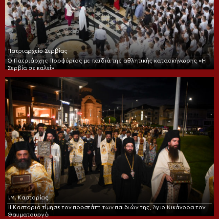
Πατριαρχείο Σερβίας
Ο Πατριάρχης Πορφύριος με παιδιά της αθλητικής κατασκήνωσης «Η
Σερβία σε καλεί»
Ι.Μ. Καστορίας
Η Καστοριά τίμησε τον προστάτη των παιδιών της, Άγιο Νικάνορα τον
Θαυματουργό