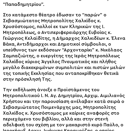
“Παπαδημητρίου”.
Στο κατάμεστο θέατρο έδωσαν το “παρών” ο
Σεβασμιώτατος Μητροπολίτης Χαλκίδος κ.
Χρυσόστομος, πολλοί εκ των Κληρικών της Ι.
Μητροπόλεως, ο Αντιπεριφερειάρχης Ευβοίας κ.
Γεώργιος Κελαϊδίτης, η Δήμαρχος Χαλκιδέων κ. Έλενα
Βάκα, Αντιδήμαρχοι και Δημοτικοί σύμβουλοι, ο
υπεύθυνος των εκδόσεων “Αρχονταρίκι” κ. Νικόλαος
Σαμπαζιώτης, ο ευεργέτης της Ιεράς Μητροπόλεως
Χαλκίδος κύριος Άγγελος Πνευματικός και πλήθος
μεγάλο διακεκριμένων συμπολιτών και πιστών μελών
της τοπικής Εκκλησίας που ανταποκρίθηκαν θετικά
στην πρόσκλησή Της.
Την εκδήλωση άνοιξε ο Προϊστάμενος του
Μητροπολιτικού Ι. Ν. Αγ. Δημητρίου, Αρχιμ. Αιμιλιανός
Χρήστου και την παρουσίαση ανέλαβαν κατά σειρά ο
Σεβασμιώτατος Ποιμενάρχης μας, Μητροπολίτης
Χαλκίδος κ. Χρυσόστομος με καίριες αναφορές στο
περιεχόμενο του βιβλίου, αλλά και στην στενή
αδελφική του σχέση με τον μακαριστό κυρό Παύλο, ο
Ιεροκήρυξ, Αρχιμ. Ιωάννης Καραμούζης, ο οποίος