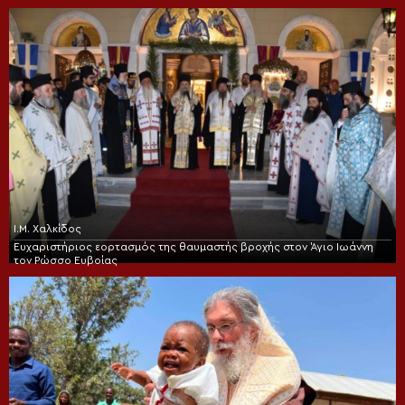
Ι.Μ. Χαλκίδος
Ευχαριστήριος εορτασμός της θαυμαστής βροχής στον Άγιο Ιωάννη
τον Ρώσσο Ευβοίας