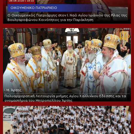
08.08.2026 | 18:19
ΟΙΚΟΥΜΕΝΙΚΌ ΠΑΤΡΙΑΡΧΕΊΟ
Ο Οικουμενικός Πατριάρχης στον I. Ναό Αγίου Ιωάννου της Ρίλας της
Βουλγαροφώνου Κοινότητος για την Παράκληση
Ι.Μ. Άρτης
Πολυαρχιερατική Λειτουργία μνήμης Αγίου Καλλινίκου Εδέσσης και τα
ονομαστήρια του Μητροπολίτου Άρτης