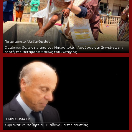
Πατριαρχείο Αλεξανδρείας
Ομαδικές βαπτίσεις από τον Μητροπολίτη Αρούσας στη Σινγκίντα την
εορτή της Μεταμορφώσεως του Σωτήρος
PEMPTOUSIA TV
Κυριακάτικη Μαθητεία – Η αδυναμία της απιστίας