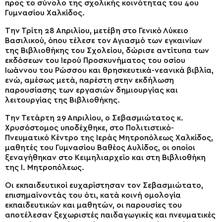
προς το σύνολο της σχολικής κοινότητας του 4ου
Γυμνασίου Χαλκίδος.
Την Τρίτη 28 Απριλίου, μετέβη στο Γενικό Λύκειο
Βασιλικού, όπου τέλεσε τον Αγιασμό των εγκαινίων
της Βιβλιοθήκης του Σχολείου, δώρισε αντίτυπα των
εκδόσεων του Ιερού Προσκυνήματος του οσίου
Ιωάννου του Ρώσσου και θρησκευτικά-νεανικά βιβλία,
ενώ, αμέσως μετά, παρέστη στην εκδήλωση
παρουσίασης των εργασιών δημιουργίας και
λειτουργίας της Βιβλιοθήκης.
Την Τετάρτη 29 Απριλίου, ο Σεβασμιώτατος κ.
Χρυσόστομος υποδέχθηκε, στο Πολιτιστικό-
Πνευματικό Κέντρο της Ιεράς Μητροπόλεως Χαλκίδος,
μαθητές του Γυμνασίου Βαθέος Αυλίδος, οι οποίοι
ξεναγήθηκαν στο Κειμηλιαρχείο και στη Βιβλιοθήκη
της Ι. Μητροπόλεως.
Οι εκπαιδευτικοί ευχαρίστησαν τον Σεβασμιώτατο,
επισημαίνοντάς του ότι, κατά κοινή ομολογία
εκπαιδευτικών και μαθητών, οι παρουσίες του
αποτέλεσαν ξεχωριστές παιδαγωγικές και πνευματικές