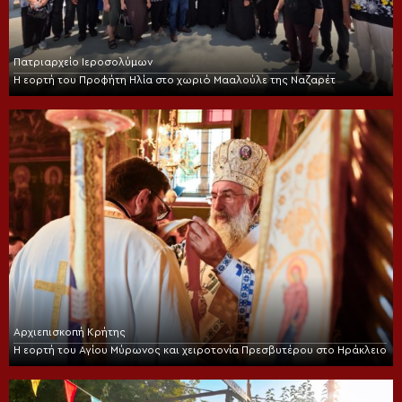
Πατριαρχείο Ιεροσολύμων
Η εορτή του Προφήτη Ηλία στο χωριό Μααλούλε της Ναζαρέτ
Αρχιεπισκοπή Κρήτης
Η εορτή του Αγίου Μύρωνος και χειροτονία Πρεσβυτέρου στο Ηράκλειο