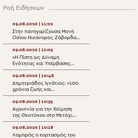
Ροή Ειδήσεων
09.08.2026 | 11:22
09.08.2026 | 09:4
Στην πανηγυρίζουσα Μονή
Η εορτή του Αγί
Οσίου Νικάνορος Ζάβορδας
και χειροτονία 
το Σωματείο Ιεροψαλτών
στο Ηράκλειο
Τρικάλων
09.08.2026 | 11:05
09.08.2026 | 09:2
«Η Πίστη ως Δύναμη
Η θαυματουργή Ε
Ενότητας και Υπέρβασης
Παναγίας Ελεού
των Παγκόσμιων Κρίσεων»
Πάτμου
-Του Μητροπολίτη
09.08.2026 | 10:48
09.08.2026 | 09:0
Ζιμπάμπουε
Δημητριάδος Ιγνάτιος: «100
Η Ιερά Μητρόπο
χρόνια ζωής και
Μονεμβασίας κα
προσφοράς του Ιερού Ναού
προσκαλεί και ε
Κοιμήσεως της Θεοτόκου
Ομογενείς
09.08.2026 | 10:35
09.08.2026 | 08:
Πτελεού»
Αγρυπνία για την Κοίμηση
Η πανήγυρις της
της Θεοτόκου στο Μετόχι
Μονής Παναγίας
της Σίμωνος Πέτρας στο
Εικοσιφοινίσσης
Βύρωνα
09.08.2026 | 10:18
09.08.2026 | 08:
Λαμπρός ο εορτασμός του
Ο Μητροπολίτης