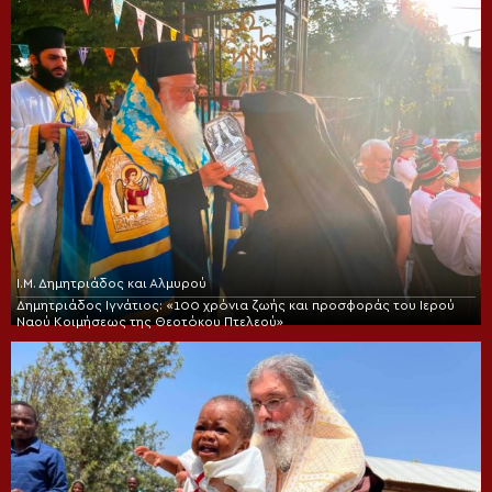
Ι.Μ. Δημητριάδος και Αλμυρού
Δημητριάδος Ιγνάτιος: «100 χρόνια ζωής και προσφοράς του Ιερού
Ναού Κοιμήσεως της Θεοτόκου Πτελεού»