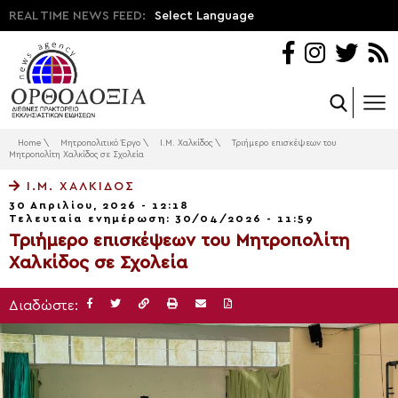
REAL TIME NEWS FEED:
Select Language
Home
\
Μητροπολιτικό Έργο
\
Ι.Μ. Χαλκίδος
\
Τριήμερο επισκέψεων του
Μητροπολίτη Χαλκίδος σε Σχολεία
Ι.Μ. ΧΑΛΚΊΔΟΣ
30 Απριλίου, 2026 - 12:18
Τελευταία ενημέρωση: 30/04/2026 - 11:59
Τριήμερο επισκέψεων του Μητροπολίτη
Χαλκίδος σε Σχολεία
Διαδώστε: