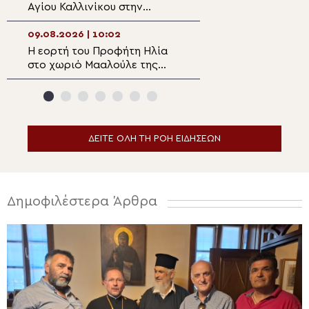
Αγίου Καλλινίκου στην
Αρκαλοχωρίου σ
Έδεσσα
Ναό Αγίας Παρα
Κατωφύγι
09.08.2026 | 10:02
09.08.2026 | 08:
Η εορτή του Προφήτη Ηλία
9 Αυγούστου: Εο
στο χωριό Μααλούλε της
Απόστολος Ματθ
Ναζαρέτ
ΔΕΙΤΕ ΟΛΗ ΤΗ ΡΟΗ ΕΙΔΗΣΕΩΝ
Δημοφιλέστερα Άρθρα