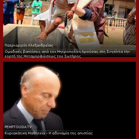
Πατριαρχείο Αλεξανδρείας
Ομαδικές βαπτίσεις από τον Μητροπολίτη Αρούσας στη Σινγκίντα την
εορτή της Μεταμορφώσεως του Σωτήρος
PEMPTOUSIA TV
Κυριακάτικη Μαθητεία – Η αδυναμία της απιστίας