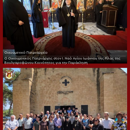
Οικουμενικό Πατριαρχείο
Ο Οικουμενικός Πατριάρχης στον I. Ναό Αγίου Ιωάννου της Ρίλας της
Βουλγαροφώνου Κοινότητος για την Παράκληση