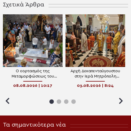
Σχετικά Άρθρα
Ο εορτασμός της
Αρχή Δεκαπενταύγουστου
Μεταμορφώσεως του
στην Ιερά Μητρόπολη
Σωτήρος στην Ιερά Μονή
Χαλκίδος
08.08.2026 | 10:17
03.08.2026 | 8:24
Οσίου Δαυΐδ
Τα σημαντικότερα νέα