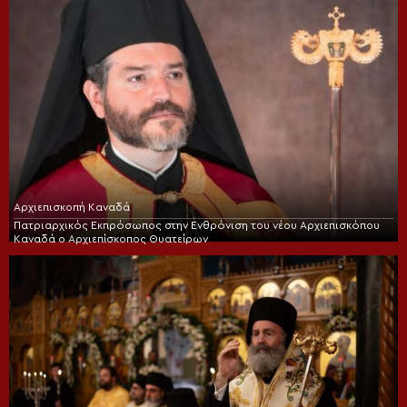
Αρχιεπισκοπή Καναδά
Πατριαρχικός Εκπρόσωπος στην Ενθρόνιση του νέου Αρχιεπισκόπου
Καναδά ο Αρχιεπίσκοπος Θυατείρων