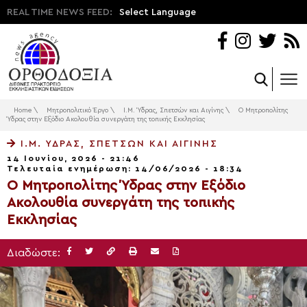
REAL TIME NEWS FEED:
Select Language
Home
\
Μητροπολιτικό Έργο
\
Ι.Μ. Ύδρας, Σπετσών και Αιγίνης
\
Ο Μητροπολίτης
Ύδρας στην Εξόδιο Ακολουθία συνεργάτη της τοπικής Εκκλησίας
Ι.Μ. ΎΔΡΑΣ, ΣΠΕΤΣΏΝ ΚΑΙ ΑΙΓΊΝΗΣ
14 Ιουνίου, 2026 - 21:46
Τελευταία ενημέρωση: 14/06/2026 - 18:34
Ο Μητροπολίτης Ύδρας στην Εξόδιο
Ακολουθία συνεργάτη της τοπικής
Εκκλησίας
Διαδώστε: