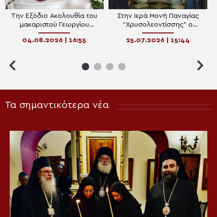
Την Εξόδιο Ακολουθία του
Στην Ιερά Μονή Παναγίας
μακαριστού Γεωργίου
“Χρυσολεοντίσσης” ο
Κουρλετάκη τέλεσε ο
Μητροπολίτης Αιγίνης
04.08.2026 | 16:55
25.07.2026 | 15:44
Μητροπολίτης
Αρκαλοχωρίου
Τα σημαντικότερα νέα