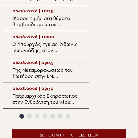
Ροβέλιστας στην
πανηγυρίζουσα ενορία
06.08.2026 | 10:15
06.08.2026 | 08:5
Συκεών Άρτης
Φόρος τιμής στα θύματα
Ο εκκλησιασμός 
βομβαρδισμού του
Η ευλογία των 
Νοσοκομείου Αθαλάσσας
της αμπέλου
κατά την τουρκική εισβολή
06.08.2026 | 10:00
06.08.2026 | 08:3
Ο Υπουργός Υγείας, Άδωνις
Ο νέος Πρέσβης
Γεωργιάδης, στον
Γεωργίας στο Ισ
Μητροπολίτη Φθιώτιδος
Πατριάρχη Ιερο
Συμεών
06.08.2026 | 09:45
06.08.2026 | 08:2
Της Μεταμορφώσεως του
Κυβερνοεπίθεση 
Σωτήρος στην Ι.Μ.
ιστοσελίδα της
Ασωμάτων Πετράκη
Κοινότητας στη 
06.08.2026 | 09:30
06.08.2026 | 08:0
Πατριαρχικός Εκπρόσωπος
Ο Επιδαύρου Νι
στην Ενθρόνιση του νέου
στην Ι.Μ. Μετα
Αρχιεπισκόπου Καναδά ο
Καμένων Βούρλ
Αρχιεπίσκοπος Θυατείρων
ΔΕΙΤΕ ΟΛΗ ΤΗ ΡΟΗ ΕΙΔΗΣΕΩΝ