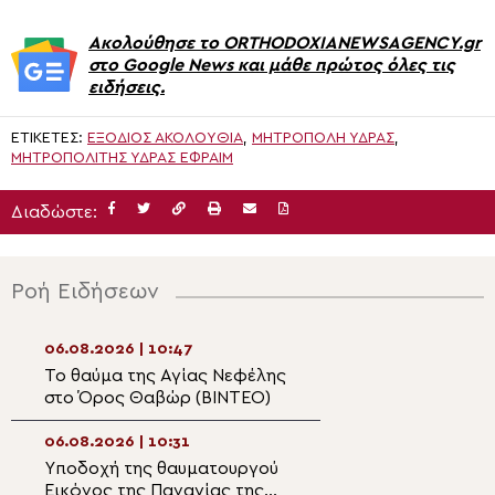
Ακολούθησε το ORTHODOXIANEWSAGENCY.gr
στο Google News και μάθε πρώτος όλες τις
ειδήσεις.
ΕΤΙΚΈΤΕΣ:
ΕΞΌΔΙΟΣ ΑΚΟΛΟΥΘΊΑ
,
ΜΗΤΡΌΠΟΛΗ ΎΔΡΑΣ
,
ΜΗΤΡΟΠΟΛΊΤΗΣ ΎΔΡΑΣ ΕΦΡΑΊΜ
Διαδώστε:
Ροή Ειδήσεων
06.08.2026 | 10:47
06.08.2026 | 09:2
Το θαύμα της Αγίας Νεφέλης
Αφιέρωμα της P
στο Όρος Θαβώρ (ΒΙΝΤΕΟ)
TV στην εορτή τ
Μεταμορφώσεως
Σωτήρος
06.08.2026 | 10:31
06.08.2026 | 09:0
Yποδοχή της θαυματουργού
Όταν το φως γίν
Εικόνος της Παναγίας της
απόφαση