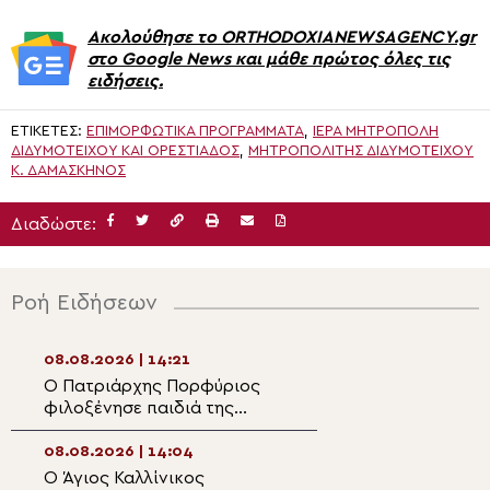
Ακολούθησε το ORTHODOXIANEWSAGENCY.gr
στο Google News και μάθε πρώτος όλες τις
ειδήσεις.
ΕΤΙΚΈΤΕΣ:
ΕΠΙΜΟΡΦΩΤΙΚΑ ΠΡΟΓΡΑΜΜΑΤΑ
,
ΙΕΡΆ ΜΗΤΡΌΠΟΛΗ
ΔΙΔΥΜΟΤΕΊΧΟΥ ΚΑΙ ΟΡΕΣΤΙΆΔΟΣ
,
ΜΗΤΡΟΠΟΛΊΤΗΣ ΔΙΔΥΜΟΤΕΊΧΟΥ
Κ. ΔΑΜΑΣΚΗΝΌΣ
Διαδώστε:
Ροή Ειδήσεων
08.08.2026 | 14:21
08.08.2026 | 12:2
Ο Πατριάρχης Πορφύριος
Κυριακάτικη Μαθ
φιλοξένησε παιδιά της
αδυναμία της απ
αθλητικής κατασκήνωσης «Η
Σερβία σε καλεί»
08.08.2026 | 14:04
08.08.2026 | 12:0
Ο Άγιος Καλλίνικος
Ομαδικές βαπτίσ