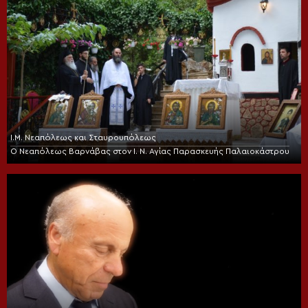
Ι.Μ. Νεαπόλεως και Σταυρουπόλεως
Ο Νεαπόλεως Βαρνάβας στον Ι. Ν. Αγίας Παρασκευής Παλαιοκάστρου