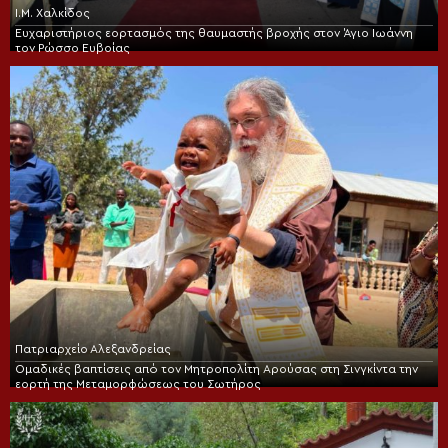
Ι.Μ. Χαλκίδος
Ευχαριστήριος εορτασμός της θαυμαστής βροχής στον Άγιο Ιωάννη
τον Ρώσσο Ευβοίας
Πατριαρχείο Αλεξανδρείας
Ομαδικές βαπτίσεις από τον Μητροπολίτη Αρούσας στη Σινγκίντα την
εορτή της Μεταμορφώσεως του Σωτήρος