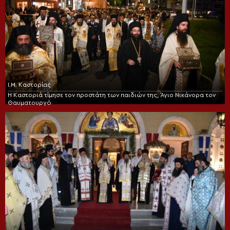
Ι.Μ. Καστορίας
Η Καστοριά τίμησε τον προστάτη των παιδιών της, Άγιο Νικάνορα τον
Θαυματουργό