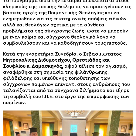
Το Πρόγραμμα δίδει την ευκαιρία αποκλειστικά στους
κληρικούς της τοπικής Εκκλησίας να προσεγγίσουν τις
βασικές αρχές της Ποιμαντικής Θεολογίας και να
ενημερωθούν για τις επιστημονικές απόψεις ειδικών
αλλά και θεολόγων σχετικά με τα σύνθετα
προβλήματα της σύγχρονης ζωής, ώστε να μπορούν
με έναν καίριο και σύγχρονο θεολογικό λόγο να
συμβουλεύσουν και να καθοδηγήσουν τους πιστούς.
Κατά την εναρκτήρια Συνεδρία, ο Σεβασμιώτατος
Μητροπολίτης Διδυμοτείχου, Ορεστιάδος και
Σουφλίου κ. Δαμασκηνός,
αφού τέλεσε τον αγιασμό,
αναφέρθηκε στη σημασία της φιλάνθρωπης,
φιλάδελφης και υπεύθυνης τοποθέτησης των
σύγχρονων ποιμένων απέναντι στους ανθρώπους που
ταλανίζονται από τα σύγχρονα διλήμματα και εξήρε
τη συμβολή του Ι.Π.Ε. στο έργο της επιμόρφωσης των
ποιμένων.