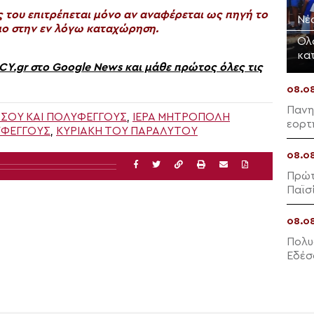
του επιτρέπεται μόνο αν αναφέρεται ως πηγή το
Νέο
ο στην εν λόγω καταχώρηση.
Ολ
κα
gr στο Google News και μάθε πρώτος όλες τις
08.0
Πανη
ΡΣΟΎ ΚΑΙ ΠΟΛΥΦΈΓΓΟΥΣ
,
ΙΕΡΑ ΜΗΤΡΟΠΟΛΗ
εορτ
ΥΦΕΓΓΟΥΣ
,
ΚΥΡΙΑΚΉ ΤΟΥ ΠΑΡΑΛΎΤΟΥ
08.0
Πρώτ
Παϊσ
08.0
Πολυ
Εδέσ