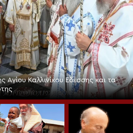
ς Αγίου Καλλινίκου Εδέσσης και τα
ρτης