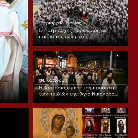
Πατριαρχείο Σερβίας
Ο Πατριάρχης Πορφύριος με
παιδιά της αθλητικής
κατασκήνωσης «Η Σερβία σε καλεί»
Ι.Μ. Καστορίας
Η Καστοριά τίμησε τον προστάτη
των παιδιών της, Άγιο Νικάνορα
τον Θαυματουργό