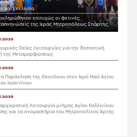
ι και Εκκλησία
οκληρώθηκαν επιτυχώς οι φετινές
τασκηνώσεις της Ιεράς Μητροπόλεως Σπάρτης
8.2026
γυρικές Θείες Λειτουργίες για την δεσποτική
ή της Μεταμορφώσεως
8.2026
η Παράκληση της Θεοτόκου στον Ιερό Ναό Αγίου
ίου Ιωαννίνων
8.2026
αρχιερατική Λειτουργία μνήμης Αγίου Καλλινίκου
σης και τα ονομαστήρια του Μητροπολίτου Άρτης