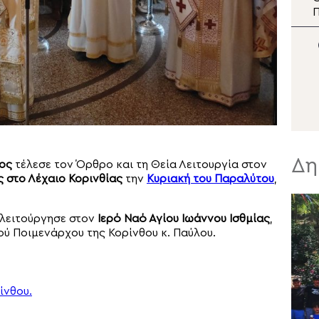
δελτίο ειδήσεων
Π
τ
Σ
Δη
ος
τέλεσε τον Όρθρο και τη Θεία Λειτουργία στον
 στο Λέχαιο Κορινθίας
την
Κυριακή του Παραλύτου
,
α λειτούργησε στον
Ιερό Ναό Αγίου Ιωάννου Ισθμίας
,
τού Ποιμενάρχου της Κορίνθου κ. Παύλου.