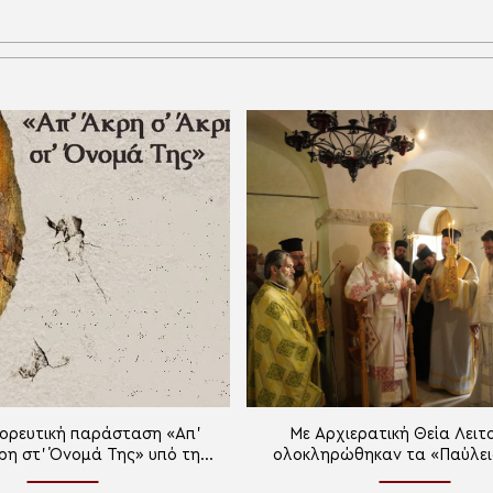
ορευτική παράσταση «Απ’
Με Αρχιερατική Θεία Λειτ
ρη στ’ Όνομά Της» υπό την
ολοκληρώθηκαν τα «Παύλει
 της Ιεράς Μητροπόλεως
στην Ιερά Μητρόπολη Κο