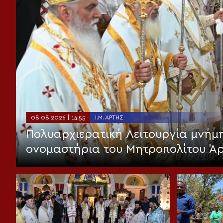
08.08.2026 | 14:55
Ι.Μ. ΆΡΤΗΣ
Πολυαρχιερατική Λειτουργία μνήμη
ονομαστήρια του Μητροπολίτου Ά