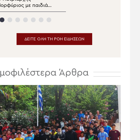
ορφύριος με παιδιά
Η αδυναμία της απιστίας
ης αθλητικής
κατασκήνωσης «Η
ερβία σε καλεί»
ΔΕΙΤΕ ΟΛΗ ΤΗ ΡΟΗ ΕΙΔΗΣΕΩΝ
μοφιλέστερα Άρθρα