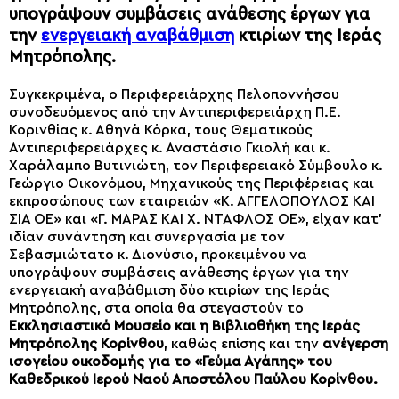
υπογράψουν συμβάσεις ανάθεσης έργων για
την
ενεργειακή αναβάθμιση
κτιρίων της Ιεράς
Μητρόπολης.
Συγκεκριμένα, ο Περιφερειάρχης Πελοποννήσου
συνοδευόμενος από την Αντιπεριφερειάρχη Π.Ε.
Κορινθίας κ. Αθηνά Κόρκα, τους Θεματικούς
Αντιπεριφερειάρχες κ. Αναστάσιο Γκιολή και κ.
Χαράλαμπο Βυτινιώτη, τον Περιφερειακό Σύμβουλο κ.
Γεώργιο Οικονόμου, Μηχανικούς της Περιφέρειας και
εκπροσώπους των εταιρειών «Κ. ΑΓΓΕΛΟΠΟΥΛΟΣ ΚΑΙ
ΣΙΑ ΟΕ» και «Γ. ΜΑΡΑΣ ΚΑΙ Χ. ΝΤΑΦΛΟΣ ΟΕ», είχαν κατ’
ιδίαν συνάντηση και συνεργασία με τον
Σεβασμιώτατο κ. Διονύσιο, προκειμένου να
υπογράψουν συμβάσεις ανάθεσης έργων για την
ενεργειακή αναβάθμιση δύο κτιρίων της Ιεράς
Μητρόπολης, στα οποία θα στεγαστούν το
Εκκλησιαστικό Μουσείο και η Βιβλιοθήκη της Ιεράς
Μητρόπολης Κορίνθου
, καθώς επίσης και την
ανέγερση
ισογείου οικοδομής για το «Γεύμα Αγάπης» του
Καθεδρικού Ιερού Ναού Αποστόλου Παύλου Κορίνθου.