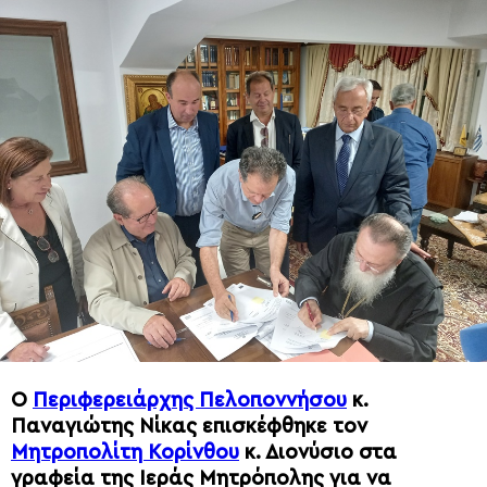
Ο
Περιφερειάρχης Πελοποννήσου
κ.
Παναγιώτης Νίκας επισκέφθηκε τον
Μητροπολίτη Κορίνθου
κ. Διονύσιο στα
γραφεία της Ιεράς Μητρόπολης για να