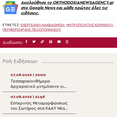
Ακολούθησε το ORTHODOXIANEWSAGENCY.gr
στο Google News και μάθε πρώτος όλες τις
ειδήσεις.
ΕΤΙΚΈΤΕΣ:
ΕΝΕΡΓΕΙΑΚΉ ΑΝΑΒΆΘΜΙΣΗ
,
ΜΗΤΡΟΠΟΛΊΤΗΣ ΚΟΡΊΝΘΟΥ
,
ΠΕΡΙΦΕΡΕΙΆΡΧΗΣ ΠΕΛΟΠΟΝΝΉΣΟΥ
Διαδώστε:
Ροή Ειδήσεων
07.08.2026 | 22:00
07.08.2026 | 20:5
Τεσσαρακονθήμερο
Η εορτή του Αγίο
Αρχιερατικό μνημόσυνο για
Νεομάρτυρος Χρ
τον π. Δημήτριο Μαρτσούκο
εκ Πρεβέζης
στον Άγιο Ιωάννη Απιδέας
07.08.2026 | 21:58
07.08.2026 | 20:3
Εσπερινός Μεταμορφώσεως
Ο Ύδρας Εφραίμ
του Σωτήρος στα ΚΑΑΥ Νέας
πανηγυρίζουσα ε
Περάμου
Μεταμορφώσεως