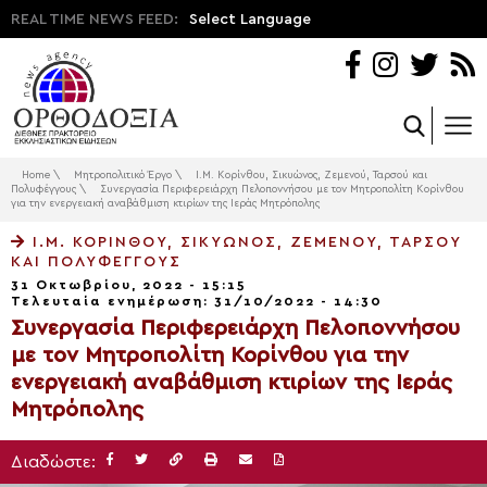
REAL TIME NEWS FEED:
Select Language
Home
\
Μητροπολιτικό Έργο
\
Ι.Μ. Κορίνθου, Σικυώνος, Ζεμενού, Ταρσού και
Πολυφέγγους
\
Συνεργασία Περιφερειάρχη Πελοποννήσου με τον Μητροπολίτη Κορίνθου
για την ενεργειακή αναβάθμιση κτιρίων της Ιεράς Μητρόπολης
Ι.Μ. ΚΟΡΊΝΘΟΥ, ΣΙΚΥΏΝΟΣ, ΖΕΜΕΝΟΎ, ΤΑΡΣΟΎ
ΚΑΙ ΠΟΛΥΦΈΓΓΟΥΣ
31 Οκτωβρίου, 2022 - 15:15
Τελευταία ενημέρωση: 31/10/2022 - 14:30
Συνεργασία Περιφερειάρχη Πελοποννήσου
με τον Μητροπολίτη Κορίνθου για την
ενεργειακή αναβάθμιση κτιρίων της Ιεράς
Μητρόπολης
Διαδώστε: