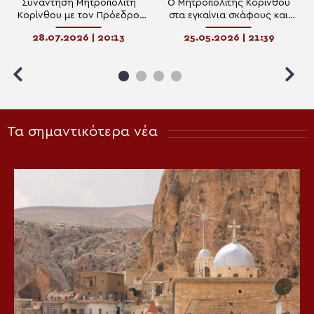
Συνάντηση Μητροπολίτη
Ο Μητροπολίτης Κορίνθου
Κορίνθου με τον Πρόεδρο
στα εγκαίνια σκάφους και
της «Νίκης» Δημήτρη Νατσιό
τεσσάρων οχημάτων του
28.07.2026 | 20:13
25.05.2026 | 21:39
Λιμενικού Σώματος
Τα σημαντικότερα νέα