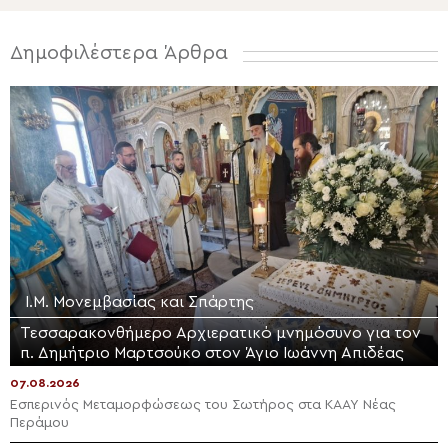
Δημοφιλέστερα Άρθρα
Ι.Μ. Μονεμβασίας και Σπάρτης
Τεσσαρακονθήμερο Αρχιερατικό μνημόσυνο για τον
π. Δημήτριο Μαρτσούκο στον Άγιο Ιωάννη Απιδέας
07.08.2026
Εσπερινός Μεταμορφώσεως του Σωτήρος στα ΚΑΑΥ Νέας
Περάμου