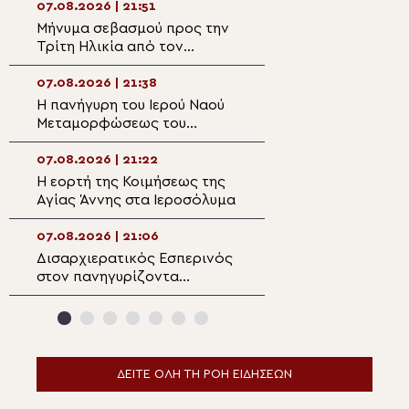
Σωτήρος στην Αί
07.08.2026 | 21:51
07.08.2026 | 20:
Μήνυμα σεβασμού προς την
Επίσκεψη του Υ
Τρίτη Ηλικία από τον
Ναυτιλίας και Ν
Μητροπολίτη Σπάρτης στη
Πολιτικής στον 
Ρειχέα
Λέρου
07.08.2026 | 21:38
07.08.2026 | 20:
Η πανήγυρη του Ιερού Ναού
Πρώτη Παράκλησ
Μεταμορφώσεως του
Ναό της Παναγία
Σωτήρος στη Λέρο
Κάστρου Λέρου
07.08.2026 | 21:22
07.08.2026 | 19:4
Η εορτή της Κοιμήσεως της
Ο Μητροπολίτης
Αγίας Άννης στα Ιεροσόλυμα
Αρκαλοχωρίου σ
για τα θύματα τη
ναζιστικής κατο
07.08.2026 | 21:06
07.08.2026 | 19:3
Εμπάρου
Δισαρχιερατικός Εσπερινός
Ο Μητροπολίτης 
στον πανηγυρίζοντα
στην Σκήτη Αγία
Μητροπολιτικό Ναό της
Αγίου Όρους
Μεταμορφώσεως του
Σωτήρος στην Ερμούπολη
ΔΕΙΤΕ ΟΛΗ ΤΗ ΡΟΗ ΕΙΔΗΣΕΩΝ