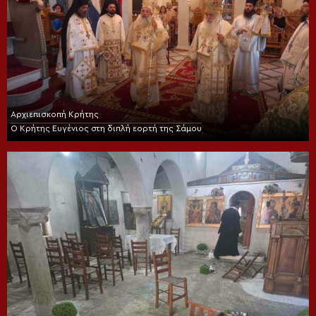
Αρχιεπισκοπή Κρήτης
Ο Κρήτης Ευγένιος στη διπλή εορτή της Σάμου