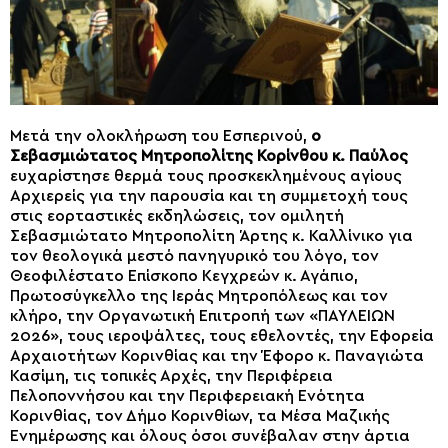
Μετά την ολοκλήρωση του Εσπερινού,
ο
Σεβασμιώτατος Μητροπολίτης Κορίνθου κ. Παύλος
ευχαρίστησε θερμά τους προσκεκλημένους αγίους
Αρχιερείς για την παρουσία και τη συμμετοχή τους
στις εορταστικές εκδηλώσεις, τον ομιλητή
Σεβασμιώτατο Μητροπολίτη Άρτης κ. Καλλίνικο για
τον θεολογικά μεστό πανηγυρικό του λόγο, τον
Θεοφιλέστατο Επίσκοπο Κεγχρεών κ. Αγάπιο,
Πρωτοσύγκελλο της Ιεράς Μητροπόλεως και τον
κλήρο, την Οργανωτική Επιτροπή των «ΠΑΥΛΕΙΩΝ
2026», τους ιεροψάλτες, τους εθελοντές, την Εφορεία
Αρχαιοτήτων Κορινθίας και την Έφορο κ. Παναγιώτα
Κασίμη, τις τοπικές Αρχές, την Περιφέρεια
Πελοποννήσου και την Περιφερειακή Ενότητα
Κορινθίας, τον Δήμο Κορινθίων, τα Μέσα Μαζικής
Ενημέρωσης και όλους όσοι συνέβαλαν στην άρτια