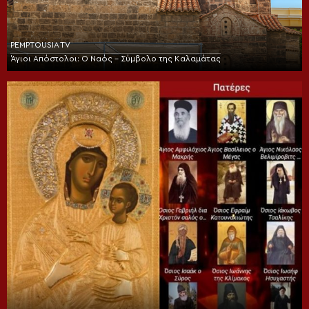
PEMPTOUSIA TV
Άγιοι Απόστολοι: Ο Ναός – Σύμβολο της Καλαμάτας