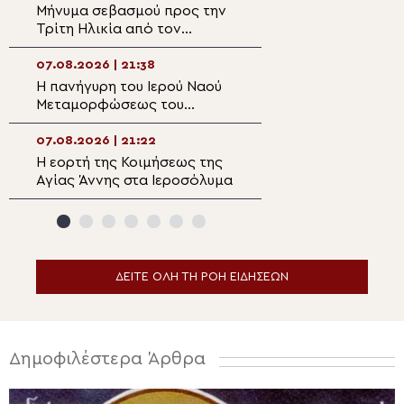
Μήνυμα σεβασμού προς την
Επίσκεψη του Υ
Τρίτη Ηλικία από τον
Ναυτιλίας και Ν
Μητροπολίτη Σπάρτης στη
Πολιτικής στον 
Ρειχέα
Λέρου
07.08.2026 | 21:38
07.08.2026 | 20:
Η πανήγυρη του Ιερού Ναού
Πρώτη Παράκλησ
Μεταμορφώσεως του
Ναό της Παναγία
Σωτήρος στη Λέρο
Κάστρου Λέρου
07.08.2026 | 21:22
07.08.2026 | 19:4
Η εορτή της Κοιμήσεως της
Ο Μητροπολίτης
Αγίας Άννης στα Ιεροσόλυμα
Αρκαλοχωρίου σ
για τα θύματα τη
ναζιστικής κατο
Εμπάρου
ΔΕΙΤΕ ΟΛΗ ΤΗ ΡΟΗ ΕΙΔΗΣΕΩΝ
Δημοφιλέστερα Άρθρα