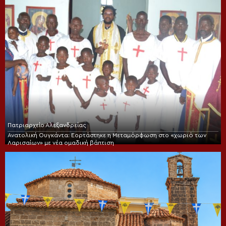
Πατριαρχείο Αλεξανδρείας
Ανατολική Ουγκάντα: Εορτάστηκε η Μεταμόρφωση στο «χωριό των
Λαρισαίων» με νέα ομαδική βάπτιση