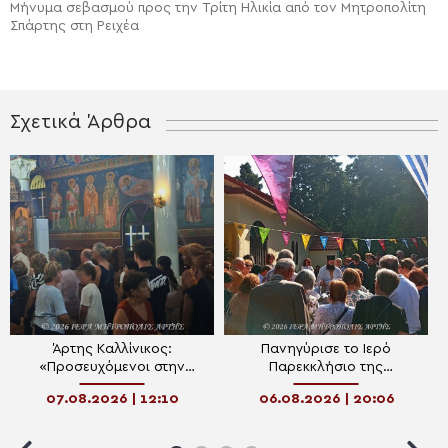
Μήνυμα σεβασμού προς την Τρίτη Ηλικία από τον Μητροπολίτη
Σπάρτης στη Ρειχέα
Σχετικά Άρθρα
Άρτης Καλλίνικος:
Πανηγύρισε το Ιερό
«Προσευχόμενοι στην
Παρεκκλήσιο της
Παναγία, συναντάμε τον
Μεταμορφώσεως στις
07.08.2026 | 12:10
06.08.2026 | 20:06
Χριστό»
Κατασκηνώσεις Αρρένων
της Μητροπόλεως Άρτης