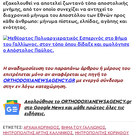
εξακολουθεί να αποτελεί ζωντανό τόπο αποστολικής
μνήμης, από τον οποίο συνεχίζει να αντηχεί το
διαχρονικό μήνυμα του Αποστόλου των Εθνών προς
κάθε άνθρωπο: μήνυμα πίστεως, ελπίδας, αγάπης και
ενότητας.
H αναδημοσίευση του παραπάνω άρθρου ή μέρους του
επιτρέπεται μόνο αν αναφέρεται ως πηγή το
ORTHODOXIANEWSAGENCY.GR
με ενεργό σύνδεσμο
στην εν λόγω καταχώρηση.
Ακολούθησε το ORTHODOXIANEWSAGENCY.gr
στο Google News και μάθε πρώτος όλες τις
ειδήσεις.
ΕΤΙΚΈΤΕΣ:
ΑΡΧΑΊΑ ΚΌΡΙΝΘΟΣ
,
ΒΗΜΑ ΤΟΥ ΓΑΛΛΙΩΝΟΣ
,
ΜΗΤΡΟΠΟΛΊΤΗΣ ΆΡΤΗΣ ΚΑΛΛΊΝΙΚΟΣ
,
ΜΗΤΡΟΠΟΛΊΤΗΣ ΚΟΡΊΝΘΟΥ