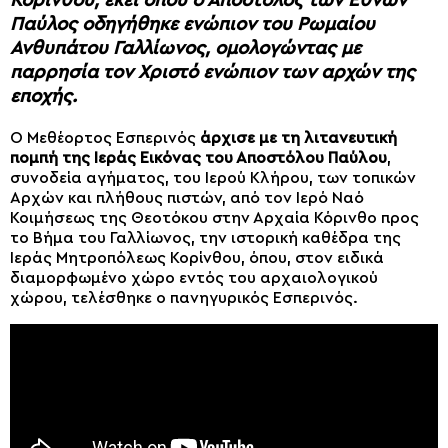
Κορίνθου, εκεί όπου ο Απόστολος των Εθνών
Παύλος οδηγήθηκε ενώπιον του Ρωμαίου
Ανθυπάτου Γαλλίωνος, ομολογώντας με
παρρησία τον Χριστό ενώπιον των αρχών της
εποχής.
Ο Μεθέορτος Εσπερινός
άρχισε με τη λιτανευτική
πομπή της Ιεράς Εικόνας του Αποστόλου Παύλου
,
συνοδεία αγήματος, του Ιερού Κλήρου, των τοπικών
Αρχών και πλήθους πιστών, από τον Ιερό Ναό
Κοιμήσεως της Θεοτόκου στην Αρχαία Κόρινθο προς
το Βήμα του Γαλλίωνος, την ιστορική καθέδρα της
Ιεράς Μητροπόλεως Κορίνθου, όπου, στον ειδικά
διαμορφωμένο χώρο εντός του αρχαιολογικού
χώρου, τελέσθηκε ο πανηγυρικός Εσπερινός.