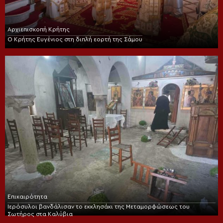
Αρχιεπισκοπή Κρήτης
Ο Κρήτης Ευγένιος στη διπλή εορτή της Σάμου
Επικαιρότητα
Ιερόσυλοι βανδάλισαν το εκκλησάκι της Μεταμορφώσεως του
Σωτήρος στα Καλύβια