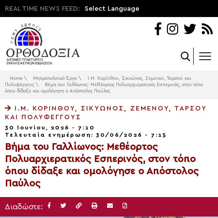
REAL TIME NEWS FEED:
Select Language
Home
\
Μητροπολιτικό Έργο
\
Ι.Μ. Κορίνθου, Σικυώνος, Ζεμενού, Ταρσού και
Πολυφέγγους
\
Βήμα του Γαλλίωνος: Μεθέορτος Πολυαρχιερατικός Εσπερινός, στον τόπο
όπου δίδαξε και ομολόγησε ο Απόστολος Παύλος
Ι.Μ. ΚΟΡΊΝΘΟΥ, ΣΙΚΥΏΝΟΣ, ΖΕΜΕΝΟΎ, ΤΑΡΣΟΎ
ΚΑΙ ΠΟΛΥΦΈΓΓΟΥΣ
30 Ιουνίου, 2026 - 7:10
Τελευταία ενημέρωση: 30/06/2026 - 7:15
Βήμα του Γαλλίωνος: Μεθέορτος
Πολυαρχιερατικός Εσπερινός, στον τόπο
όπου δίδαξε και ομολόγησε ο Απόστολος
Παύλος
Διαδώστε: