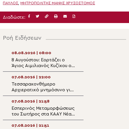
ΠΑΎΛΟΣ
,
ΜΗΤΡΟΠΟΛΊΤΗΣ ΜΆΝΗΣ ΧΡΥΣΌΣΤΟΜΟΣ
Διαδώστε:
Ροή Ειδήσεων
08.08.2026 | 08:00
07.08.2026 | 21:0
8 Αυγούστου: Εορτάζει ο
Δισαρχιερατικό
Άγιος Αιμιλιανός Κυζίκου ο
στον πανηγυρίζ
Ομολογητής
Μητροπολιτικό 
Μεταμορφώσεως
07.08.2026 | 22:00
07.08.2026 | 20:5
Σωτήρος στην Ε
Τεσσαρακονθήμερο
Η εορτή του Αγίο
Αρχιερατικό μνημόσυνο για
Νεομάρτυρος Χρ
τον π. Δημήτριο Μαρτσούκο
εκ Πρεβέζης
στον Άγιο Ιωάννη Απιδέας
07.08.2026 | 21:58
07.08.2026 | 20:3
Εσπερινός Μεταμορφώσεως
Ο Ύδρας Εφραίμ
του Σωτήρος στα ΚΑΑΥ Νέας
πανηγυρίζουσα ε
Περάμου
Μεταμορφώσεως
Σωτήρος στην Αί
07.08.2026 | 21:51
07.08.2026 | 20: