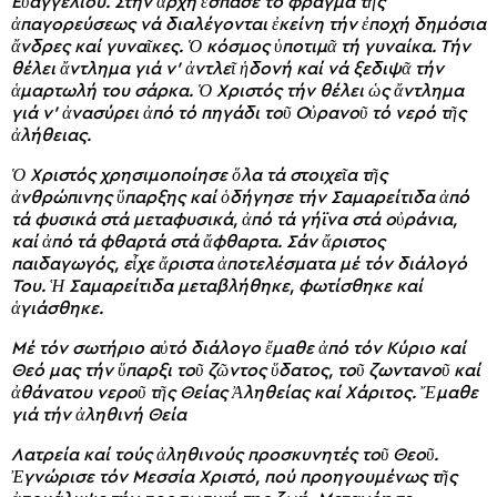
Εὐαγγελίου. Στήν ἀρχή ἔσπασε τό φράγμα τῆς
ἀπαγορεύσεως νά διαλέγονται ἐκείνη τήν ἐποχή δημόσια
ἄνδρες καί γυναῖκες. Ὁ κόσμος ὑποτιμᾶ τή γυναίκα. Τήν
θέλει ἄντλημα γιά ν’ ἀντλεῖ ἡδονή καί νά ξεδιψᾶ τήν
ἁμαρτωλή του σάρκα. Ὁ Χριστός τήν θέλει ὡς ἄντλημα
γιά ν’ ἀνασύρει ἀπό τό πηγάδι τοῦ Οὐρανοῦ τό νερό τῆς
ἀλήθειας.
Ὁ Χριστός χρησιμοποίησε ὅλα τά στοιχεῖα τῆς
ἀνθρώπινης ὕπαρξης καί ὁδήγησε τήν Σαμαρείτιδα ἀπό
τά φυσικά στά μεταφυσικά, ἀπό τά γήϊνα στά οὐράνια,
καί ἀπό τά φθαρτά στά ἄφθαρτα. Σάν ἄριστος
παιδαγωγός, εἶχε ἄριστα ἀποτελέσματα μέ τόν διάλογό
Του. Ἡ Σαμαρείτιδα μεταβλήθηκε, φωτίσθηκε καί
ἁγιάσθηκε.
Μέ τόν σωτήριο αὐτό διάλογο ἔμαθε ἀπό τόν Κύριο καί
Θεό μας τήν ὕπαρξι τοῦ ζῶντος ὕδατος, τοῦ ζωντανοῦ καί
ἀθάνατου νεροῦ τῆς Θείας Ἀληθείας καί Χάριτος. Ἔμαθε
γιά τήν ἀληθινή Θεία
Λατρεία καί τούς ἀληθινούς προσκυνητές τοῦ Θεοῦ.
Ἐγνώρισε τόν Μεσσία Χριστό, πού προηγουμένως τῆς