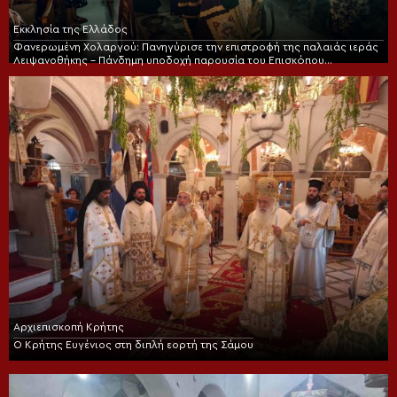
Εκκλησία της Ελλάδος
Φανερωμένη Χολαργού: Πανηγύρισε την επιστροφή της παλαιάς ιεράς
Λειψανοθήκης – Πάνδημη υποδοχή παρουσία του Επισκόπου
Χριστουπόλεως
Αρχιεπισκοπή Κρήτης
Ο Κρήτης Ευγένιος στη διπλή εορτή της Σάμου