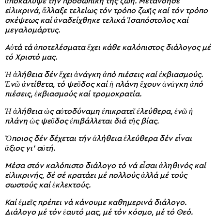
ἀποκάλυψε τήν προσωπική της ζωή. Μετανόησε
εἰλικρινά, ἄλλαξε τελείως τόν τρόπο ζωῆς καί τόν τρόπο
σκέψεως καί ἀναδείχθηκε τελικά Ἰσαπόστολος καί
μεγαλομάρτυς.
Αὐτά τά ἀποτελέσματα ἔχει κάθε καλόπιστος διάλογος μέ
τό Χριστό μας.
Ἡ ἀλήθεια δέν ἔχει ἀνάγκη ἀπό πιέσεις καί ἐκβιασμούς.
Ἐνῶ ἀντίθετα, τό ψεῦδος καί ἡ πλάνη ἔχουν ἀνἀγκη ἀπό
πιέσεις, ἐκβιασμούς καί τρομοκρατία.
Ἡ ἀλήθεια ὡς αὐτοδύναμη ἐπικρατεῖ ἐλεύθερα, ἐνῶ ἡ
πλάνη ὡς ψεῦδος ἐπιβάλλεται διά τῆς βίας.
Ὅποιος δέν δέχεται τήν ἀλήθεια ἐλεύθερα δέν εἶναι
ἄξιος γι’ αὐτή.
Μέσα στόν καλόπιστο διάλογο τό νά εἶσαι ἀληθινός καί
εἰλικρινής, δέ σέ κρατάει μέ πολλούς ἀλλά μέ τούς
σωστούς καί ἐκλεκτούς.
Καί ἐμεῖς πρέπει νά κάνουμε καθημερινά διάλογο.
Διάλογο μέ τόν ἑαυτό μας, μέ τόν κόσμο, μέ τό Θεό.