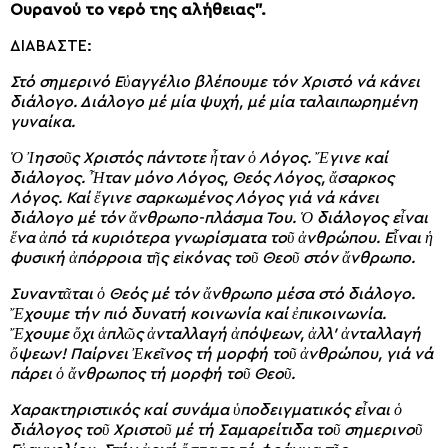
Ουρανού το νερό της αλήθειας”.
ΔΙΑΒΑΣΤΕ:
Στό σημερινό Εὐαγγέλιο βλέπουμε τόν Χριστό νά κάνει
διάλογο. Διάλογο μέ μία ψυχή, μέ μία ταλαιπωρημένη
γυναίκα.
Ὁ Ἰησοῦς Χριστός πάντοτε ἦταν ὁ Λόγος. Ἔγινε καί
διάλογος. Ἦταν μόνο Λόγος, Θεός Λόγος, ἄσαρκος
Λόγος. Καί ἔγινε σαρκωμένος Λόγος γιά νά κάνει
διάλογο μέ τόν ἄνθρωπο-πλάσμα Του. Ὁ διάλογος εἶναι
ἕνα ἀπό τά κυριότερα γνωρίσματα τοῦ ἀνθρώπου. Εἶναι ἡ
φυσική ἀπόρροια τῆς εἰκόνας τοῦ Θεοῦ στόν ἄνθρωπο.
Συναντᾶται ὁ Θεός μέ τόν ἄνθρωπο μέσα στό διάλογο.
Ἔχουμε τήν πιό δυνατή κοινωνία καί ἐπικοινωνία.
Ἔχουμε ὄχι ἁπλῶς ἀνταλλαγή ἀπόψεων, ἀλλ’ ἀνταλλαγή
ὄψεων! Παίρνει Ἐκεῖνος τή μορφή τοῦ ἀνθρώπου, γιά νά
πάρει ὁ ἄνθρωπος τή μορφή τοῦ Θεοῦ.
Χαρακτηριστικός καί συνάμα ὑποδειγματικός εἶναι ὁ
διάλογος τοῦ Χριστοῦ μέ τή Σαμαρείτιδα τοῦ σημερινοῦ