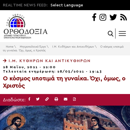
REAL TIME NEWS FEED:
Select Language
Home
\
Μητροπολιτικό Έργο
\
Ι.Μ. Κυθήρων και Αντικυθήρων
\
Ο κόσμος υποτιμά
τη γυναίκα. Όχι, όμως, ο Χριστός
Ι.Μ. ΚΥΘΉΡΩΝ ΚΑΙ ΑΝΤΙΚΥΘΉΡΩΝ
28 Μαΐου, 2021 - 22:00
Τελευταία ενημέρωση: 28/05/2021 - 19:43
Ο κόσμος υποτιμά τη γυναίκα. Όχι, όμως, ο
Χριστός
Διαδώστε: