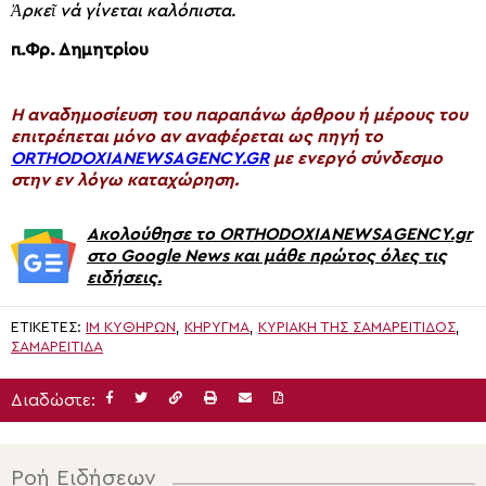
Ἀρκεῖ νά γίνεται καλόπιστα.
π.Φρ. Δημητρίου
H αναδημοσίευση του παραπάνω άρθρου ή μέρους του
επιτρέπεται μόνο αν αναφέρεται ως πηγή το
ORTHODOXIANEWSAGENCY.GR
με ενεργό σύνδεσμο
στην εν λόγω καταχώρηση.
Ακολούθησε το ORTHODOXIANEWSAGENCY.gr
στο Google News και μάθε πρώτος όλες τις
ειδήσεις.
ΕΤΙΚΈΤΕΣ:
ΙΜ ΚΥΘΗΡΩΝ
,
ΚΗΡΥΓΜΑ
,
ΚΥΡΙΑΚΉ ΤΗΣ ΣΑΜΑΡΕΊΤΙΔΟΣ
,
ΣΑΜΑΡΕΙΤΙΔΑ
Διαδώστε:
Ροή Ειδήσεων