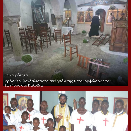
Επικαιρότητα
Ιερόσυλοι βανδάλισαν το εκκλησάκι της Μεταμορφώσεως του
Σωτήρος στα Καλύβια