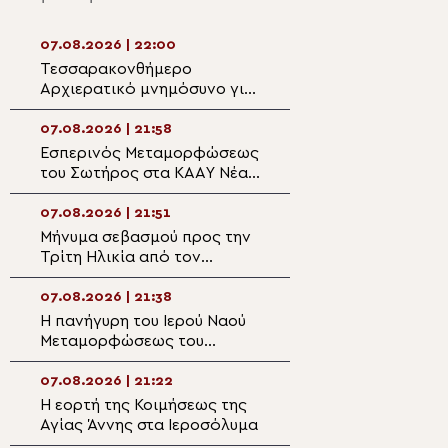
07.08.2026 | 22:00
07.08.2026 | 20:5
Τεσσαρακονθήμερο
Η εορτή του Αγίο
Αρχιερατικό μνημόσυνο για
Νεομάρτυρος Χρ
τον π. Δημήτριο Μαρτσούκο
εκ Πρεβέζης
στον Άγιο Ιωάννη Απιδέας
07.08.2026 | 21:58
07.08.2026 | 20:3
Εσπερινός Μεταμορφώσεως
Ο Ύδρας Εφραίμ
του Σωτήρος στα ΚΑΑΥ Νέας
πανηγυρίζουσα ε
Περάμου
Μεταμορφώσεως
Σωτήρος στην Αί
07.08.2026 | 21:51
07.08.2026 | 20:
Μήνυμα σεβασμού προς την
Επίσκεψη του Υ
Τρίτη Ηλικία από τον
Ναυτιλίας και Ν
Μητροπολίτη Σπάρτης στη
Πολιτικής στον 
Ρειχέα
Λέρου
07.08.2026 | 21:38
07.08.2026 | 20:
Η πανήγυρη του Ιερού Ναού
Πρώτη Παράκλησ
Μεταμορφώσεως του
Ναό της Παναγία
Σωτήρος στη Λέρο
Κάστρου Λέρου
07.08.2026 | 21:22
07.08.2026 | 19:4
Η εορτή της Κοιμήσεως της
Ο Μητροπολίτης
Αγίας Άννης στα Ιεροσόλυμα
Αρκαλοχωρίου σ
για τα θύματα τη