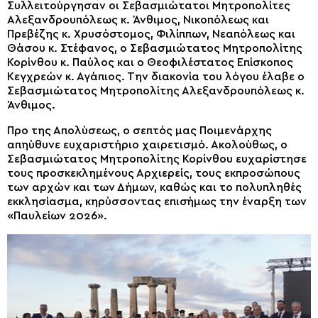
Συλλειτούργησαν οι Σεβασμιώτατοι Μητροπολίτες
Αλεξανδρουπόλεως κ. Άνθιμος, Νικοπόλεως και
Πρεβέζης κ. Χρυσόστομος, Φιλίππων, Νεαπόλεως και
Θάσου κ. Στέφανος, ο Σεβασμιώτατος Μητροπολίτης
Κορίνθου κ. Παύλος και ο Θεοφιλέστατος Επίσκοπος
Κεγχρεών κ. Αγάπιος. Την διακονία του λόγου έλαβε ο
Σεβασμιώτατος Μητροπολίτης Αλεξανδρουπόλεως κ.
Άνθιμος.
Προ της Απολύσεως, ο σεπτός μας Ποιμενάρχης
απηύθυνε ευχαριστήριο χαιρετισμό. Ακολούθως, ο
Σεβασμιώτατος Μητροπολίτης Κορίνθου ευχαρίστησε
τους προσκεκλημένους Αρχιερείς, τους εκπροσώπους
των αρχών και των Δήμων, καθώς και το πολυπληθές
εκκλησίασμα, κηρύσσοντας επισήμως την έναρξη των
«Παυλείων 2026».