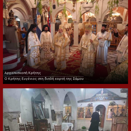
Αρχιεπισκοπή Κρήτης
Ο Κρήτης Ευγένιος στη διπλή εορτή της Σάμου