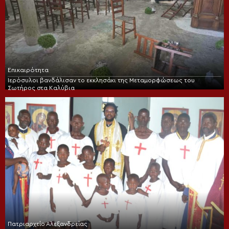
Επικαιρότητα
Ιερόσυλοι βανδάλισαν το εκκλησάκι της Μεταμορφώσεως του
Σωτήρος στα Καλύβια
Πατριαρχείο Αλεξανδρείας