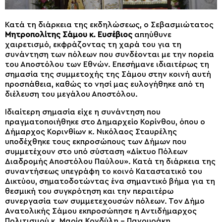
Κατά τη διάρκεια της εκδηλώσεως, ο Σεβασμιώτατος
Μητροπολίτης Σάμου κ. Ευσέβιος
απηύθυνε
χαιρετισμό, εκφράζοντας τη χαρά του για τη
συνάντηση των πόλεων που συνδέονται με την πορεία
του Αποστόλου των Εθνών. Επεσήμανε ιδιαιτέρως τη
σημασία της συμμετοχής της Σάμου στην κοινή αυτή
προσπάθεια, καθώς το νησί μας ευλογήθηκε από τη
διέλευση του μεγάλου Αποστόλου.
Ιδιαίτερη σημασία είχε η συνάντηση που
πραγματοποιήθηκε στο Δημαρχείο Κορίνθου, όπου ο
Δήμαρχος Κορινθίων κ. Νικόλαος Σταυρέλης
υποδέχθηκε τους εκπροσώπους των Δήμων που
συμμετέχουν στο υπό σύσταση «Δίκτυο Πόλεων
Διαδρομής Αποστόλου Παύλου». Κατά τη διάρκεια της
συναντήσεως υπεγράφη το κοινό Καταστατικό του
Δικτύου, σηματοδοτώντας ένα σημαντικό βήμα για τη
θεσμική του συγκρότηση και την περαιτέρω
συνεργασία των συμμετεχουσών πόλεων. Τον Δήμο
Ανατολικής Σάμου εκπροσώπησε η Αντιδήμαρχος
Πολιτισμού κ. Μαρία Κονδύλη – Πανουράκη.