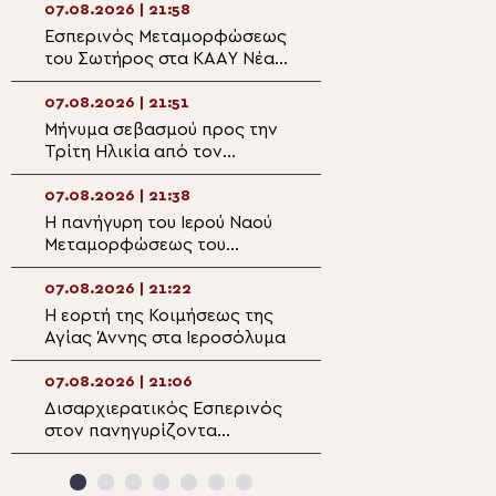
στον Άγιο Ιωάννη Απιδέας
07.08.2026 | 21:58
07.08.2026 | 20:3
Εσπερινός Μεταμορφώσεως
Ο Ύδρας Εφραίμ
του Σωτήρος στα ΚΑΑΥ Νέας
πανηγυρίζουσα ε
Περάμου
Μεταμορφώσεως
Σωτήρος στην Αί
07.08.2026 | 21:51
07.08.2026 | 20:
Μήνυμα σεβασμού προς την
Επίσκεψη του Υ
Τρίτη Ηλικία από τον
Ναυτιλίας και Ν
Μητροπολίτη Σπάρτης στη
Πολιτικής στον 
Ρειχέα
Λέρου
07.08.2026 | 21:38
07.08.2026 | 20:
Η πανήγυρη του Ιερού Ναού
Πρώτη Παράκλησ
Μεταμορφώσεως του
Ναό της Παναγία
Σωτήρος στη Λέρο
Κάστρου Λέρου
07.08.2026 | 21:22
07.08.2026 | 19:4
Η εορτή της Κοιμήσεως της
Ο Μητροπολίτης
Αγίας Άννης στα Ιεροσόλυμα
Αρκαλοχωρίου σ
για τα θύματα τη
ναζιστικής κατο
07.08.2026 | 21:06
07.08.2026 | 19:3
Εμπάρου
Δισαρχιερατικός Εσπερινός
Ο Μητροπολίτης 
στον πανηγυρίζοντα
στην Σκήτη Αγία
Μητροπολιτικό Ναό της
Αγίου Όρους
Μεταμορφώσεως του