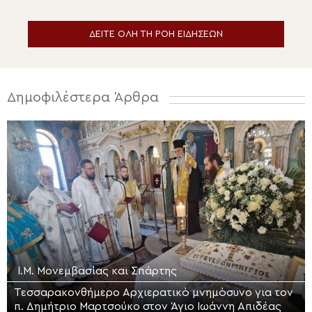
Σωτήρος στην Ερμούπολη
ΔΕΙΤΕ ΟΛΗ ΤΗ ΡΟΗ ΕΙΔΗΣΕΩΝ
Δημοφιλέστερα Άρθρα
Ι.Μ. Μονεμβασίας και Σπάρτης
Τεσσαρακονθήμερο Αρχιερατικό μνημόσυνο για τον
π. Δημήτριο Μαρτσούκο στον Άγιο Ιωάννη Απιδέας