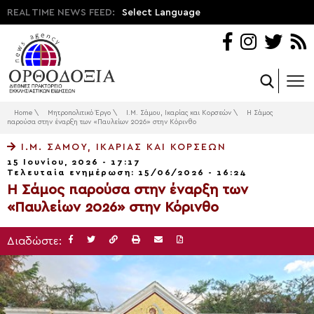
REAL TIME NEWS FEED:
Select Language
Home
\
Μητροπολιτικό Έργο
\
Ι.Μ. Σάμου, Ικαρίας και Κορσεών
\
Η Σάμος
παρούσα στην έναρξη των «Παυλείων 2026» στην Κόρινθο
Ι.Μ. ΣΆΜΟΥ, ΙΚΑΡΊΑΣ ΚΑΙ ΚΟΡΣΕΏΝ
15 Ιουνίου, 2026 - 17:17
Τελευταία ενημέρωση: 15/06/2026 - 16:24
Η Σάμος παρούσα στην έναρξη των
«Παυλείων 2026» στην Κόρινθο
Διαδώστε: