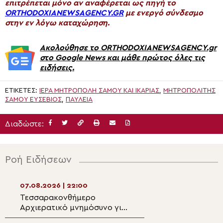
επιτρέπεται μόνο αν αναφέρεται ως πηγή το
ORTHODOXIANEWSAGENCY.GR
με ενεργό σύνδεσμο
στην εν λόγω καταχώρηση.
Ακολούθησε το ORTHODOXIANEWSAGENCY.gr
στο Google News και μάθε πρώτος όλες τις
ειδήσεις.
ΕΤΙΚΈΤΕΣ:
ΙΕΡΆ ΜΗΤΡΌΠΟΛΗ ΣΆΜΟΥ ΚΑΙ ΙΚΑΡΊΑΣ
,
ΜΗΤΡΟΠΟΛΊΤΗΣ
ΣΆΜΟΥ ΕΥΣΈΒΙΟΣ
,
ΠΑΥΛΕΙΑ
Διαδώστε:
Ροή Ειδήσεων
07.08.2026 | 22:00
07.08.2026 | 20:5
Τεσσαρακονθήμερο
Η εορτή του Αγίο
Αρχιερατικό μνημόσυνο για
Νεομάρτυρος Χρ
τον π. Δημήτριο Μαρτσούκο
εκ Πρεβέζης