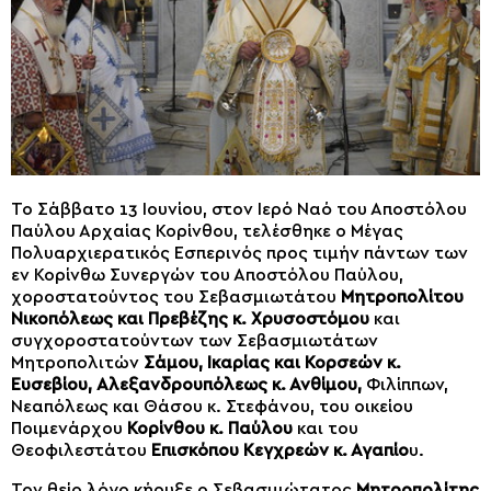
Το Σάββατο 13 Ιουνίου, στον Ιερό Ναό του Αποστόλου
Παύλου Αρχαίας Κορίνθου, τελέσθηκε ο Μέγας
Πολυαρχιερατικός Εσπερινός προς τιμήν πάντων των
εν Κορίνθω Συνεργών του Αποστόλου Παύλου,
χοροστατούντος του Σεβασμιωτάτου
Μητροπολίτου
Νικοπόλεως και Πρεβέζης κ. Χρυσοστόμου
και
συγχοροστατούντων των Σεβασμιωτάτων
Μητροπολιτών
Σάμου, Ικαρίας και Κορσεών κ.
Ευσεβίου,
Αλεξανδρουπόλεως κ. Ανθίμου,
Φιλίππων,
Νεαπόλεως και Θάσου κ. Στεφάνου, του οικείου
Ποιμενάρχου
Κορίνθου κ. Παύλου
και του
Θεοφιλεστάτου
Επισκόπου Κεγχρεών κ. Αγαπίο
υ.
Τον θείο λόγο κήρυξε ο Σεβασμιώτατος
Μητροπολίτης