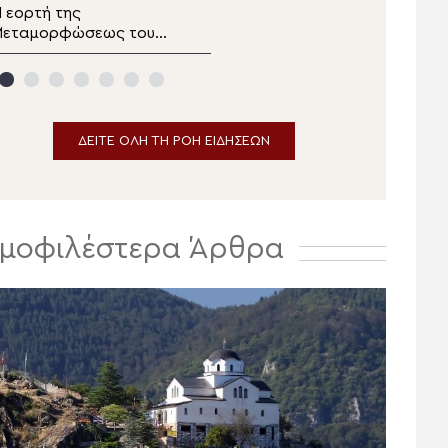
 εορτή της
Παρακολουθήστε το
Μεταμορφώσεως του
δελτίο ειδήσεων
ωτήρος στα Λευκάκια
αυπλίου
ΔΕΙΤΕ ΟΛΗ ΤΗ ΡΟΗ ΕΙΔΗΣΕΩΝ
μοφιλέστερα Άρθρα