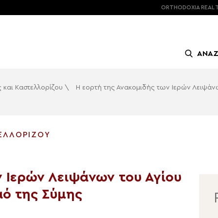
ORTHODOXIA
REAL 
ΑΝΑ
ς και Καστελλορίζου
\
Η εορτή της Ανακομιδής των Ιερών Λειψάν
ΤΕΛΛΟΡΊΖΟΥ
4
ν Ιερών Λειψάνων του Αγίου
ό της Σύμης