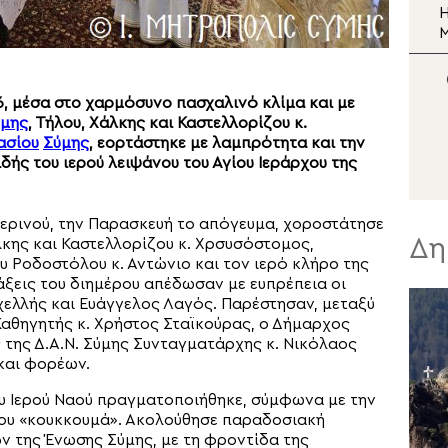
Μεταμορφώσεως του
To μωσαϊκό της
Η
Σωτήρος
Μεταμορφώσεως του
Σωτήρος στη Μονή Σινά
Σ
Ν
6, μέσα στο χαρμόσυνο πασχαλινό κλίμα και με
ύμης
, Τήλου, Χάλκης και Καστελλορίζου κ.
ασίου
Σύμης
, εορτάστηκε με λαμπρότητα και την
δής του ιερού λειψάνου του Αγίου Ιεράρχου της
ερινού, την Παρασκευή το απόγευμα, χοροστάτησε
Δη
κης και Καστελλορίζου κ. Χρσυσόστομος,
Ροδοστόλου κ. Αντώνιο και τον ιερό κλήρο της
νάξεις του διημέρου απέδωσαν με ευπρέπεια οι
χελλής και Ευάγγελος Λαγός. Παρέστησαν, μεταξύ
Καθηγητής κ. Χρήστος Σταϊκούρας, ο Δήμαρχος
 της Δ.Α.Ν. Σύμης Συνταγματάρχης κ. Νικόλαος
και φορέων.
ου Ιερού Ναού πραγματοποιήθηκε, σύμφωνα με την
του «κουκκουμά». Ακολούθησε παραδοσιακή
ν της Ένωσης Σύμης, με τη φροντίδα της