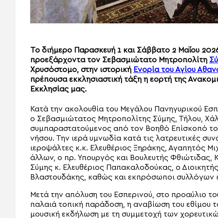
Το διήμερο Παρασκευή 1 και Σάββατο 2 Μαΐου 202
προεξάρχοντα τον Σεβασμιώτατο Μητροπολίτη
Σ
Χρυσόστομο, στην ιστορική
Ενορία του Αγίου Αθαν
πρέπουσα εκκλησιαστική τάξη η εορτή της Ανακομι
Εκκλησίας μας.
Κατά την ακολουθία του Μεγάλου Πανηγυρικού Εσπ
ο Σεβασμιώτατος Μητροπολίτης Σύμης, Τήλου, Χάλ
συμπαραστατούμενος από τον Βοηθό Επίσκοπό του 
νήσου. Την ιερά υμνωδία κατά τις λατρευτικές συ
ιεροψάλτες κ.κ. Ελευθέριος Ξηράκης, Αγαπητός Μι
άλλων, ο πρ. Υπουργός και Βουλευτής Φθιώτιδας, 
Σύμης κ. Ελευθέριος Παπακαλοδούκας, ο Διοικητής
Βλαστουδάκης, καθώς και εκπρόσωποι συλλόγων 
Μετά την απόλυση του Εσπερινού, στο προαύλιο τ
παλαιά τοπική παράδοση, η αναβίωση του εθίμου 
μουσική εκδήλωση με τη συμμετοχή των χορευτικώ