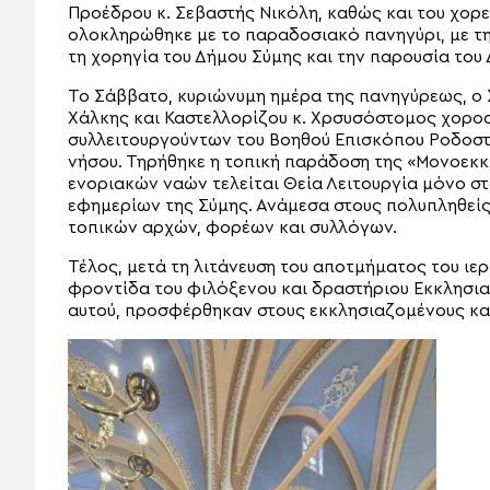
Προέδρου κ. Σεβαστής Νικόλη, καθώς και του χορε
ολοκληρώθηκε με το παραδοσιακό πανηγύρι, με την
τη χορηγία του Δήμου Σύμης και την παρουσία του
Το Σάββατο, κυριώνυμη ημέρα της πανηγύρεως, ο
Χάλκης και Καστελλορίζου κ. Χρσυσόστομος χοροσ
συλλειτουργούντων του Βοηθού Επισκόπου Ροδοστό
νήσου. Τηρήθηκε η τοπική παράδοση της «Μονοεκκλ
ενοριακών ναών τελείται Θεία Λειτουργία μόνο σ
εφημερίων της Σύμης. Ανάμεσα στους πολυπληθεί
τοπικών αρχών, φορέων και συλλόγων.
Τέλος, μετά τη λιτάνευση του αποτμήματος του ιερο
φροντίδα του φιλόξενου και δραστήριου Εκκλησια
αυτού, προσφέρθηκαν στους εκκλησιαζομένους κα