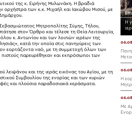
υτικού της κ. Ειρήνης Μυλωνάκη. Η βραδιά
 ορχήστρα των κ.κ. Μιχαήλ και Ιακώβου Μισού, με
Επ
 Δημάρχου.
Η 
 Σεβασμιώτατος Μητροπολίτης Σύμης, Τήλου,
ιε
τάτησε στον Όρθρο και τέλεσε τη Θεία Λειτουργία,
λου κ. Αντωνίου και των λοιπών ιερέων της
06.0
ησιάς», κατά την οποία στις πανηγύρεις των
τον εορτάζοντα ναό, με τη συμμετοχή όλων των
Πανη
ς πιστούς παρευρέθηκαν και εκπρόσωποι των
Μετα
06.0
ύ λειψάνου και της ιεράς εικόνας του Αγίου, με τη
στικού Συμβουλίου της ενορίας και των κυριών
Η εο
φές και πλούσια παραδοσιακά κεράσματα.
Μητρ
06.0
Με Α
Ενορ
Μαλλ