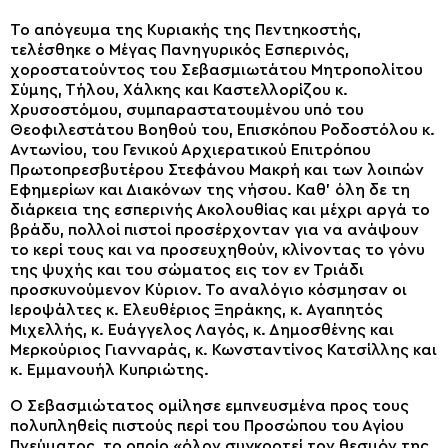
Το απόγευμα της Κυριακής της Πεντηκοστής,
τελέσθηκε ο Μέγας Πανηγυρικός Εσπερινός,
χοροστατούντος του Σεβασμιωτάτου Μητροπολίτου
Σύμης, Τήλου, Χάλκης και Καστελλορίζου κ.
Χρυσοστόμου, συμπαραστατουμένου υπό του
Θεοφιλεστάτου Βοηθού του, Επισκόπου Ροδοστόλου κ.
Αντωνίου, του Γενικού Αρχιερατικού Επιτρόπου
Πρωτοπρεσβυτέρου Στεφάνου Μακρή και των λοιπών
Εφημερίων και Διακόνων της νήσου. Καθ’ όλη δε τη
διάρκεια της εσπερινής Ακολουθίας και μέχρι αργά το
βράδυ, πολλοί πιστοί προσέρχονταν για να ανάψουν
το κερί τους και να προσευχηθούν, κλίνοντας το γόνυ
της ψυχής και του σώματος εις τον εν Τριάδι
προσκυνούμενον Κύριον. Το αναλόγιο κόσμησαν οι
Ιεροψάλτες κ. Ελευθέριος Ξηράκης, κ. Αγαπητός
Μιχελλής, κ. Ευάγγελος Λαγός, κ. Δημοσθένης και
Μερκούριος Γιανναράς, κ. Κωνσταντίνος Κατσίλλης και
κ. Εμμανουήλ Κυπριώτης.
Ο Σεβασμιώτατος ομίλησε εμπνευσμένα προς τους
πολυπληθείς πιστούς περί του Προσώπου του Αγίου
Πνεύματος, το οποίο «όλον συγκροτεί τον θεσμόν της