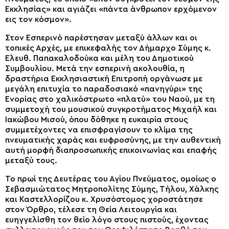
Εκκλησίας» και αγιάζει «πάντα άνθρωπον ερχόμενον
εις τον κόσμον».
Στον Εσπερινό παρέστησαν μεταξύ άλλων και οι
τοπικές Αρχές, με επικεφαλής τον Δήμαρχο Σύμης κ.
Ελευθ. Παπακαλοδούκα και μέλη του Δημοτικού
Συμβουλίου. Μετά την εσπερινή ακολουθία, η
δραστήρια Εκκλησιαστική Επιτροπή οργάνωσε με
μεγάλη επιτυχία το παραδοσιακό «πανηγύρι» της
Ενορίας στο χαλικόστρωτο «πλατύ» του Ναού, με τη
συμμετοχή του μουσικού συγκροτήματος Μιχαήλ και
Ιακώβου Μισού, όπου δόθηκε η ευκαιρία στους
συμμετέχοντες να επισφραγίσουν το κλίμα της
πνευματικής χαράς και ευφροσύνης, με την αυθεντική
αυτή μορφή διαπροσωπικής επικοινωνίας και επαφής
μεταξύ τους.
Το πρωί της Δευτέρας του Αγίου Πνεύματος, ομοίως ο
Σεβασμιώτατος Μητροπολίτης Σύμης, Τήλου, Χάλκης
και Καστελλορίζου κ. Χρυσόστομος χοροστάτησε
στον Όρθρο, τέλεσε τη Θεία Λειτουργία και
ευηγγελίσθη τον θείο λόγο στους πιστούς, έχοντας