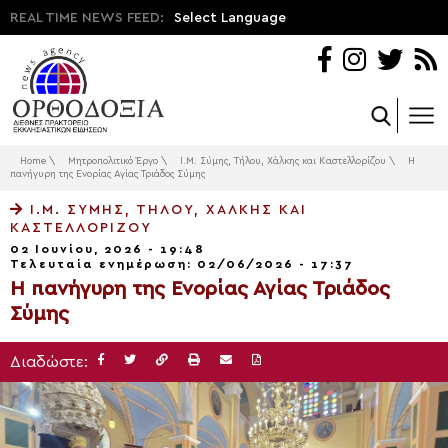
REAL TIME NEWS FEED:
Select Language
Home
\
Μητροπολιτικό Έργο
\
Ι.Μ. Σύμης, Τήλου, Χάλκης και Καστελλορίζου
\
Η
πανήγυρη της Ενορίας Αγίας Τριάδος Σύμης
Ι.Μ. ΣΎΜΗΣ, ΤΉΛΟΥ, ΧΆΛΚΗΣ ΚΑΙ
ΚΑΣΤΕΛΛΟΡΊΖΟΥ
02 Ιουνίου, 2026 - 19:48
Τελευταία ενημέρωση: 02/06/2026 - 17:37
Η πανήγυρη της Ενορίας Αγίας Τριάδος
Σύμης
Διαδώστε: