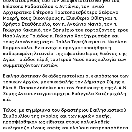
συλλειτουργούς του τον Θεοφιλέστατο Βοηθό του,
Επίσκοπο Ροδοστόλου κ. Αντώνιο, τον Γενικό
Αρχιερατικό Επίτροπο Πρωτοπρεσβύτερο Στέφανο
Μακρή, τους Οικονόμους π. Ελευθέριο Οθίτη και π.
Χρήστο Σταθόπουλο, τον π. Αντώνιο Μανιά, τον π.
Γεώργιο Κακακιό, τον Εφημέριο του εορτάζοντος Ιερού
Ναού Αγίας Τριάδος π. Γεώργιο Χατζηχρυσάφη και
τους Διακόνους μας π. Παύλο Τερεζάκη και π. Νικόλαο
Καρμανιώλο. Εν συνεχεία πραγματοποιήθηκε η
καθιερωμένη λιτανεία της εφεστίου Ιεράς Εικόνος της
Αγίας Τριάδος πέριξ του Ιερού Ναού προς ευλογία των
συμμετεχόντων πιστών.
Εκκλησιάστηκαν δεκάδες πιστοί και οι εκπρόσωποι των
τοπικών Αρχών, με επικεφαλής τον Δήμαρχο Σύμης κ.
Ελευθ. Παπακαλοδούκα και τον Υποδιοικητή της Δ.Α.Ν.
Σύμης Αντισυνταγματάρχη κ. Ευάγγελο Χατζημιχάλη
κ.ά.
Τέλος, με τη μέριμνα του δραστήριου Εκκλησιαστικού
Συμβουλίου της ενορίας και των κυριών αυτής,
προσφέρθηκαν ως είθισται στους πολυπληθείς
εκκλησιαζομένους καφές και πλούσια πατροπαράδοτα