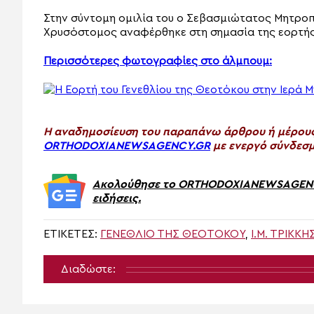
Στην σύντομη ομιλία του ο Σεβασμιώτατος Μητροπο
Χρυσόστομος αναφέρθηκε στη σημασία της εορτής
Περισσότερες φωτογραφίες στο άλμπουμ:
H αναδημοσίευση του παραπάνω άρθρου ή μέρους 
ORTHODOXIANEWSAGENCY.GR
με ενεργό σύνδεσμ
Ακολούθησε το ORTHODOXIANEWSAGENCY.
ειδήσεις.
ΕΤΙΚΈΤΕΣ:
ΓΕΝΈΘΛΙΟ ΤΗΣ ΘΕΟΤΌΚΟΥ
,
Ι.Μ. ΤΡΊΚΚΗ
Διαδώστε: