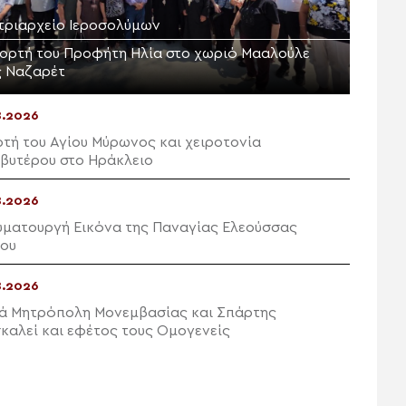
τριαρχείο Ιεροσολύμων
εορτή του Προφήτη Ηλία στο χωριό Μααλούλε
ς Ναζαρέτ
8.2026
ρτή του Αγίου Μύρωνος και χειροτονία
βυτέρου στο Ηράκλειο
8.2026
υματουργή Εικόνα της Παναγίας Ελεούσσας
ου
8.2026
ρά Μητρόπολη Μονεμβασίας και Σπάρτης
καλεί και εφέτος τους Ομογενείς