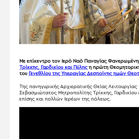
Με επίκεντρο τον Ιερό Ναό Παναγίας Φανερωμέν
Τρίκκης, Γαρδικίου και Πύλης
η πρώτη Θεομητορική 
του
Γενεθλίου της Υπεραγίας Δεσποίνης ημών Θεο
Της πανηγυρικής Αρχιερατικής Θείας Λειτουργίας
Σεβασμιώτατος Μητροπολίτης Τρίκκης, Γαρδικίου 
επίσης και πολλών Ιερέων της πόλεως.