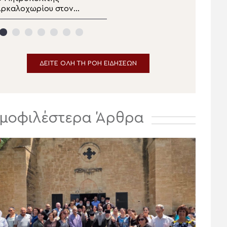
Αρκαλοχωρίου στον
την Υπεραγία Θεοτόκο
ερό Ναό Αγίας
στην Πολυθέα Πεδιάδος
αρασκευής στο
Κατωφύγι
ΔΕΙΤΕ ΟΛΗ ΤΗ ΡΟΗ ΕΙΔΗΣΕΩΝ
μοφιλέστερα Άρθρα