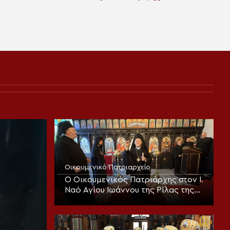
Οικουμενικό Πατριαρχείο
Ο Οικουμενικός Πατριάρχης στον I.
Ναό Αγίου Ιωάννου της Ρίλας της
Βουλγαροφώνου Κοινότητος για
την Παράκληση