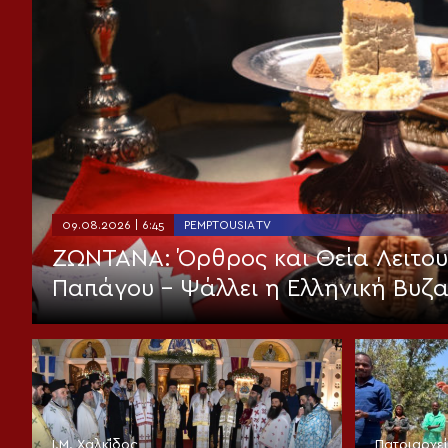
09.08.2026 | 6:45
PEMPTOUSIA TV
ΖΩΝΤΑΝΑ: Όρθρος και Θεία Λειτουρ
Παπάγου – Ψάλλει η Ελληνική Βυζ
Ι.Μ. Χαλκίδος
Πατριαρχε