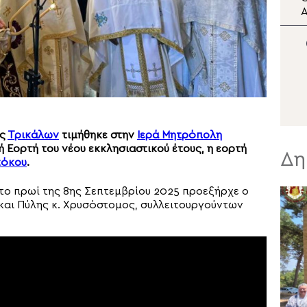
Η αδυναμία της απιστίας
Ι
Π
ης
Τρικάλων
τιμήθηκε στην
Ιερά Μητρόπολη
Εορτή του νέου εκκλησιαστικού έτους, η εορτή
Δη
τόκου
.
 το πρωί της 8ης Σεπτεμβρίου 2025 προεξήρχε ο
και Πύλης κ. Χρυσόστομος, συλλειτουργούντων