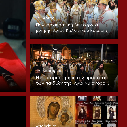
Ι.Μ. Άρτης
Πολυαρχιερατική Λειτουργία
μνήμης Αγίου Καλλινίκου Εδέσσης
και τα ονομαστήρια του
Μητροπολίτου Άρτης
Ι.Μ. Καστορίας
Η Καστοριά τίμησε τον προστάτη
των παιδιών της, Άγιο Νικάνορα
τον Θαυματουργό
Αγιορείτικα