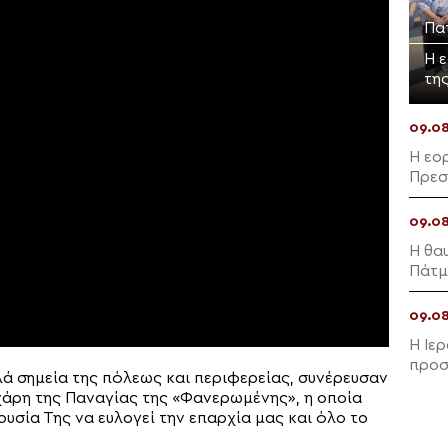
Πα
Η 
τη
09.0
Η εο
Πρεσ
09.0
Η θα
Πάτμ
09.0
Η Ιε
προσ
ά σημεία της πόλεως και περιφερείας, συνέρευσαν
 χάρη της Παναγίας της «Φανερωμένης», η οποία
υσία Της να ευλογεί την επαρχία μας και όλο το