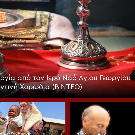
γία από τον Ιερό Ναό Αγίου Γεωργίου
αντινή Χορωδία (ΒΙΝΤΕΟ)
ίο Αλεξανδρείας
PEMPTOUSIA TV