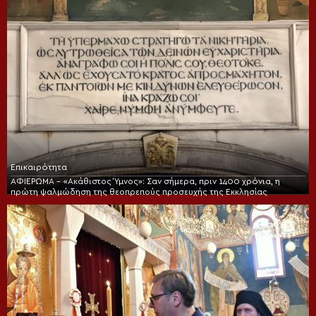
Επικαιρότητα
ΑΦΙΕΡΩΜΑ – «Ακάθιστος Ύμνος»: Σαν σήμερα, πριν 1400 χρόνια, η
πρώτη ψαλμώδηση της θεοπρεπούς προσευχής της Εκκλησίας