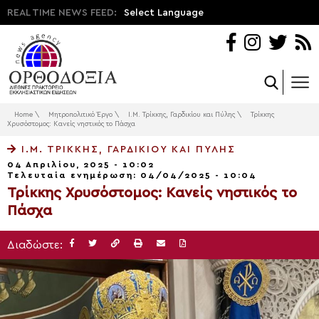
REAL TIME NEWS FEED:
Select Language
Home
\
Μητροπολιτικό Έργο
\
Ι.Μ. Τρίκκης, Γαρδικίου και Πύλης
\
Τρίκκης
Χρυσόστομος: Kανείς νηστικός το Πάσχα
Ι.Μ. ΤΡΊΚΚΗΣ, ΓΑΡΔΙΚΊΟΥ ΚΑΙ ΠΎΛΗΣ
04 Απριλίου, 2025 - 10:02
Τελευταία ενημέρωση: 04/04/2025 - 10:04
Τρίκκης Χρυσόστομος: Kανείς νηστικός το
Πάσχα
Διαδώστε: