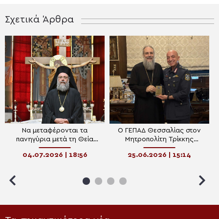
Σχετικά Άρθρα
Να μεταφέρονται τα
Ο ΓΕΠΑΔ Θεσσαλίας στον
πανηγύρια μετά τη Θεία
Μητροπολίτη Τρίκκης
Λειτουργία ζητά ο Τρίκκης
Χρυσόστομο
04.07.2026 | 18:56
25.06.2026 | 15:14
Χρυσόστομος