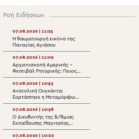
Ροή Ειδήσεων
07.08.2026 | 11:25
07.08.2026 | 09:5
Η θαυματουργή εικόνα της
«Φιλοξενία Δοβρ
Παναγίας Αγιάσου
Φιλοξενήθηκαν
περισσότερα απ
παιδιά
07.08.2026 | 11:09
07.08.2026 | 09:3
Αρχιεπισκοπή Αμερικής –
Βούτσιτς και Σε
Φεστιβάλ Ρητορικής: Ποιος
Ορθόδοξη Εκκλη
είναι ο φετινός νικητής
Μαυροβούνιο κα
07.08.2026 | 10:53
07.08.2026 | 09:2
Ανατολική Ουγκάντα:
Η εορτή της
Εορτάστηκε η Μεταμόρφωση
Μεταμορφώσεως
στο «χωριό των Λαρισαίων»
Σωτήρος στο Βίλ
με νέα ομαδική βάπτιση
07.08.2026 | 10:38
07.08.2026 | 09:0
Ο Διευθυντής της Β/θμιας
Στελέχη των
Εκπαίδευσης Μαγνησίας
κατασκηνώσεων
στον Μητροπολίτη
Μητρόπολης
Δημητριάδος
Αλεξανδρουπόλ
07.08.2026 | 10:22
07.08.2026 | 08:5