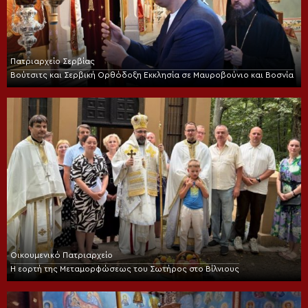
Πατριαρχείο Σερβίας
Βούτσιτς και Σερβική Ορθόδοξη Εκκλησία σε Μαυροβούνιο και Βοσνία
Οικουμενικό Πατριαρχείο
Η εορτή της Μεταμορφώσεως του Σωτήρος στο Βίλνιους