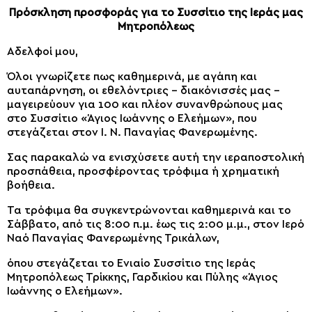
Πρόσκληση προσφοράς για το Συσσίτιο της Ιεράς μας
Μητροπόλεως
Αδελφοί μου,
Όλοι γνωρίζετε πως καθημερινά, με αγάπη και
αυταπάρνηση, οι εθελόντριες – διακόνισσές μας –
μαγειρεύουν για 100 και πλέον συνανθρώπους μας
στο Συσσίτιο «Άγιος Ιωάννης ο Ελεήμων», που
στεγάζεται στον Ι. Ν. Παναγίας Φανερωμένης.
Σας παρακαλώ να ενισχύσετε αυτή την ιεραποστολική
προσπάθεια, προσφέροντας τρόφιμα ή χρηματική
βοήθεια.
Τα τρόφιμα θα συγκεντρώνονται καθημερινά και το
Σάββατο, από τις 8:00 π.μ. έως τις 2:00 μ.μ., στον Ιερό
Ναό Παναγίας Φανερωμένης Τρικάλων,
όπου στεγάζεται το Ενιαίο Συσσίτιο της Ιεράς
Μητροπόλεως Τρίκκης, Γαρδικίου και Πύλης «Άγιος
Ιωάννης ο Ελεήμων».