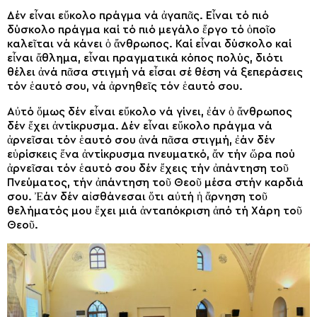
Δέν εἶναι εὔκολο πράγμα νά ἀγαπᾶς. Εἶναι τό πιό
δύσκολο πράγμα καί τό πιό μεγάλο ἔργο τό ὁποῖο
καλεῖται νά κάνει ὁ ἄνθρωπος. Καί εἶναι δύσκολο καί
εἶναι ἄθλημα, εἶναι πραγματικά κόπος πολύς, διότι
θέλει ἀνά πᾶσα στιγμή νά εἶσαι σέ θέση νά ξεπεράσεις
τόν ἑαυτό σου, νά ἀρνηθεῖς τόν ἑαυτό σου.
Αὐτό ὅμως δέν εἶναι εὔκολο νά γίνει, ἐάν ὁ ἄνθρωπος
δέν ἔχει ἀντίκρυσμα. Δέν εἶναι εὔκολο πράγμα νά
ἀρνεῖσαι τόν ἑαυτό σου ἀνά πᾶσα στιγμή, ἐάν δέν
εὑρίσκεις ἕνα ἀντίκρυσμα πνευματκό, ἄν τήν ὥρα πού
ἀρνεῖσαι τόν ἑαυτό σου δέν ἔχεις τήν ἀπάντηση τοῦ
Πνεύματος, τήν ἀπάντηση τοῦ Θεοῦ μέσα στήν καρδιά
σου. Ἐάν δέν αἰσθάνεσαι ὅτι αὐτή ἡ ἄρνηση τοῦ
θελήματός μου ἔχει μιά ἀνταπόκριση ἀπό τή Χάρη τοῦ
Θεοῦ.