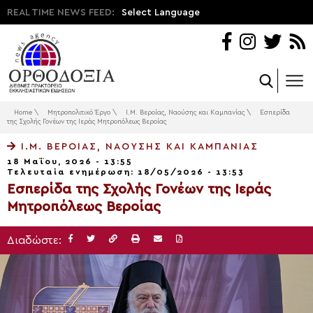
REAL TIME NEWS FEED:
Select Language
Home
\
Μητροπολιτικό Έργο
\
Ι.Μ. Βεροίας, Ναούσης και Καμπανίας
\
Εσπερίδα
της Σχολής Γονέων της Ιεράς Μητροπόλεως Βεροίας
Ι.Μ. ΒΕΡΟΊΑΣ, ΝΑΟΎΣΗΣ ΚΑΙ ΚΑΜΠΑΝΊΑΣ
18 Μαΐου, 2026 - 13:55
Τελευταία ενημέρωση: 18/05/2026 - 13:53
Εσπερίδα της Σχολής Γονέων της Ιεράς
Μητροπόλεως Βεροίας
Διαδώστε: