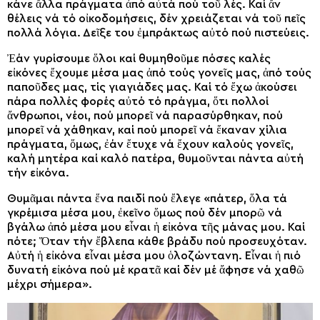
κάνε ἄλλα πράγματα ἀπό αὐτά πού τοῦ λές. Καί ἄν
θέλεις νά τό οἰκοδομήσεις, δέν χρειάζεται νά τοῦ πεῖς
πολλά λόγια. Δεῖξε του ἐμπράκτως αὐτό πού πιστεύεις.
Ἐάν γυρίσουμε ὅλοι καί θυμηθοῦμε πόσες καλές
εἰκόνες ἔχουμε μέσα μας ἀπό τούς γονεῖς μας, ἀπό τούς
παποῦδες μας, τίς γιαγιάδες μας. Καί τό ἔχω ἀκούσει
πάρα πολλές φορές αὐτό τό πράγμα, ὅτι πολλοί
ἄνθρωποι, νέοι, πού μπορεῖ νά παρασύρθηκαν, πού
μπορεῖ νά χάθηκαν, καί πού μπορεῖ νά ἔκαναν χίλια
πράγματα, ὅμως, ἐάν ἔτυχε νά ἔχουν καλούς γονεῖς,
καλή μητέρα καί καλό πατέρα, θυμοῦνται πάντα αὐτή
τήν εἰκόνα.
Θυμᾶμαι πάντα ἕνα παιδί πού ἔλεγε «πάτερ, ὅλα τά
γκρέμισα μέσα μου, ἐκεῖνο ὅμως πού δέν μπορῶ νά
βγάλω ἀπό μέσα μου εἶναι ἡ εἰκόνα τῆς μάνας μου. Καί
πότε; Ὅταν τήν ἔβλεπα κάθε βράδυ πού προσευχόταν.
Αὐτή ἡ εἰκόνα εἶναι μέσα μου ὁλοζώντανη. Εἶναι ἡ πιό
δυνατή εἰκόνα πού μέ κρατᾶ καί δέν μέ ἄφησε νά χαθῶ
μέχρι σήμερα».