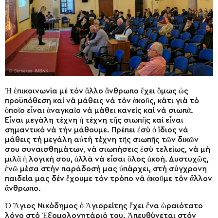
Ἡ ἐπικοινωνία μέ τόν ἄλλο ἄνθρωπο ἔχει ὅμως ὡς
προϋπόθεση καί νά μάθεις νά τόν ἀκοῦς, κάτι γιά τό
ὁποῖο εἶναι ἀναγκαῖο νά μάθει κανείς καί νά σιωπᾶ.
Εἶναι μεγάλη τέχνη ἡ τέχνη τῆς σιωπῆς καί εἶναι
σημαντικό νά τήν μάθουμε. Πρέπει ἐσύ ὁ ἴδιος νά
μάθεις τή μεγάλη αὐτή τέχνη τῆς σιωπῆς τῶν δικῶν
σου συναισθημάτων, νά σιωπήσεις ἐσύ τελείως, νά μή
μιλᾶ ἡ λογική σου, ἀλλά νά εἶσαι ὅλος ἀκοή. Δυστυχῶς,
ἐνῶ μέσα στήν παράδοσή μας ὑπάρχει, στή σύγχρονη
παιδεία μας δέν ἔχουμε τόν τρόπο νά ἀκοῦμε τόν ἄλλον
ἄνθρωπο.
Ὁ Ἅγιος Νικόδημος ὁ Ἁγιορείτης ἔχει ἕνα ὡραιότατο
λόγο στό Ἐξομολογητάριό του. Ἀπευθύνεται στόν