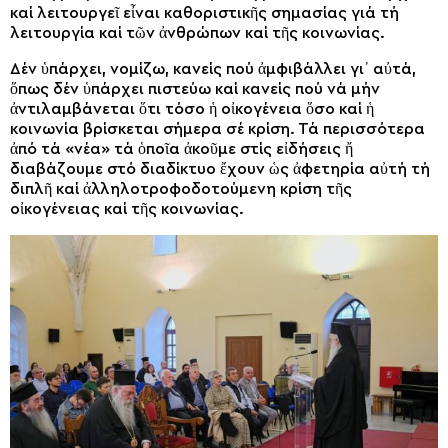
καί λειτουργεῖ εἶναι καθοριστικῆς σημασίας γιά τή
λειτουργία καί τῶν ἀνθρώπων καί τῆς κοινωνίας.
Δέν ὑπάρχει, νομίζω, κανείς πού ἀμφιβάλλει γι᾽ αὐτά,
ὅπως δέν ὑπάρχει πιστεύω καί κανείς πού νά μήν
ἀντιλαμβάνεται ὅτι τόσο ἡ οἰκογένεια ὅσο καί ἡ
κοινωνία βρίσκεται σήμερα σέ κρίση. Τά περισσότερα
ἀπό τά «νέα» τά ὁποῖα ἀκοῦμε στίς εἰδήσεις ἤ
διαβάζουμε στό διαδίκτυο ἔχουν ὡς ἀφετηρία αὐτή τή
διπλῆ καί ἀλληλοτροφοδοτούμενη κρίση τῆς
οἰκογένειας καί τῆς κοινωνίας.