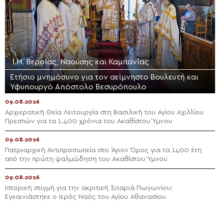
Ι.Μ. Βεροίας, Ναούσης και Καμπανίας
Ετήσιο μνημόσυνο για τον αείμνηστο Bουλευτή και
Υφυπουργό Απόστολο Βεσυρόπουλο
09.08.2026
Αρχιερατική Θεία Λειτουργία στη Βασιλική του Αγίου Αχιλλίου
Πρεσπών για τα 1.400 χρόνια του Ακαθίστου Ύμνου
09.08.2026
Πατριαρχική Αντιπροσωπεία στο Άγιον Όρος για τα 1400 έτη
από την πρώτη ψαλμώδηση του Ακαθίστου Ύμνου
09.08.2026
Ιστορική στιγμή για την ακριτική Σιταριά Πωγωνίου:
Εγκαινιάστηκε ο Ιερός Ναός του Αγίου Αθανασίου