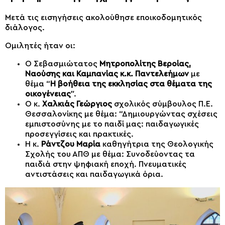
Μετά τις εισηγήσεις ακολούθησε εποικοδομητικός
διάλογος.
Ομιλητές ήταν οι:
Ο Σεβασμιώτατος
Μητροπολίτης Βεροίας,
Ναούσης και Καμπανίας κ.κ. Παντελεήμων
με
θέμα “
Η βοήθεια της εκκλησίας στα θέματα της
οικογένειας
”.
Ο κ.
Χαλκιάς Γεώργιος
σχολικός σύμβουλος Π.Ε.
Θεσσαλονίκης με θέμα: “Δημιουργώντας σχέσεις
εμπιστοσύνης με το παιδί μας: παιδαγωγικές
προσεγγίσεις και πρακτικές.
Η κ.
Ράντζου Μαρία
καθηγήτρια της Θεολογικής
Σχολής του ΑΠΘ με θέμα: Συνοδεύοντας τα
παιδιά στην ψηφιακή εποχή. Πνευματικές
αντιστάσεις και παιδαγωγικά όρια.