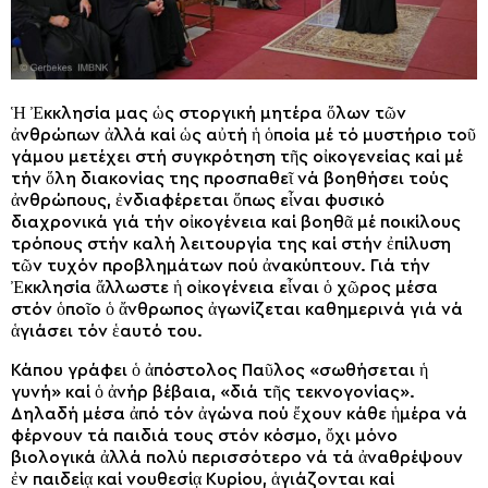
Ἡ Ἐκκλησία μας ὡς στοργική μητέρα ὅλων τῶν
ἀνθρώπων ἀλλά καί ὡς αὐτή ἡ ὁποία μέ τό μυστήριο τοῦ
γάμου μετέχει στή συγκρότηση τῆς οἰκογενείας καί μέ
τήν ὅλη διακονίας της προσπαθεῖ νά βοηθήσει τούς
ἀνθρώπους, ἐνδιαφέρεται ὅπως εἶναι φυσικό
διαχρονικά γιά τήν οἰκογένεια καί βοηθᾶ μέ ποικίλους
τρόπους στήν καλή λειτουργία της καί στήν ἐπίλυση
τῶν τυχόν προβλημάτων πού ἀνακύπτουν. Γιά τήν
Ἐκκλησία ἄλλωστε ἡ οἰκογένεια εἶναι ὁ χῶρος μέσα
στόν ὁποῖο ὁ ἄνθρωπος ἀγωνίζεται καθημερινά γιά νά
ἁγιάσει τόν ἑαυτό του.
Κάπου γράφει ὁ ἀπόστολος Παῦλος «σωθήσεται ἡ
γυνή» καί ὁ ἀνήρ βέβαια, «διά τῆς τεκνογονίας».
Δηλαδή μέσα ἀπό τόν ἀγώνα πού ἔχουν κάθε ἡμέρα νά
φέρνουν τά παιδιά τους στόν κόσμο, ὄχι μόνο
βιολογικά ἀλλά πολύ περισσότερο νά τά ἀναθρέψουν
ἐν παιδείᾳ καί νουθεσίᾳ Κυρίου, ἁγιάζονται καί