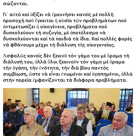
σώζονται.
Γι᾽ αὐτό καί ἀξίζει νά ἐρευνήσει κανείς μέ πολλή
προσοχή ποῦ ἔγκειται ἡ οὐσία τῶν προβλημάτων πού
ἀντιμετωπίζει ἡ οἰκογένεια, προβλήματα πού
δυσκολεύουν τή συζυγία, μέ ἀποτέλεσμα νά
δυσκολεύονται καί τά παιδιά τά ἴδια. Καί πολλές φορές
νά φθάνουμε μέχρι τή διάλυση τῆς οἰκογενείας.
Ἀσφαλῶς κανείς δέν ξεκινᾶ τόν γάμο του μέ ὅραμα τή
διάλυσή του, ἀλλά ὅλοι ξεκινοῦν τόν γάμο μέ ὅραμα
τήν ἀγάπη, τήν ἑνότητα, τήν διά βίου παντός
συμβίωση, ὥστε νά εἶναι ἑνωμένοι καί ἀγαπημένοι, ἀλλά
στήν πορεία ἐμφανίζονται τά διάφορα προβλήματα.