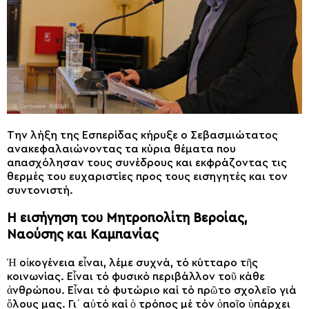
Την λήξη της Εσπερίδας κήρυξε ο Σεβασμιώτατος
ανακεφαλαιώνοντας τα κύρια θέματα που
απασχόλησαν τους συνέδρους και εκφράζοντας τις
θερμές του ευχαριστίες προς τους εισηγητές και τον
συντονιστή.
Η εισήγηση του Μητροπολίτη Βεροίας,
Ναούσης και Καμπανίας
Ἡ οἰκογένεια εἶναι, λέμε συχνά, τό κύτταρο τῆς
κοινωνίας. Εἶναι τό φυσικό περιβάλλον τοῦ κάθε
ἀνθρώπου. Εἶναι τό φυτώριο καί τό πρῶτο σχολεῖο γιά
ὅλους μας. Γι᾽ αὐτό καί ὁ τρόπος μέ τόν ὁποῖο ὑπάρχει