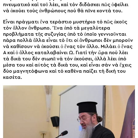
πνευματικό καί τοῦ λέει, καί τόν διδάσκει πῶς ὀφείλει
νά ἀκούει τούς ἀνθρώπους πού θά πᾶνε κοντά του.
Εἶναι πράγματι ἕνα τεράστιο μυστήριο τό πῶς ἀκοῦς
τόν ἄλλον ἄνθρωπο. Ἕνα ἀπό τά μεγαλύτερα
προβλήματα τῆς συζυγίας ἀπό τό ὁποῖο γεννιοῦνται
πάρα πολλά ἄλλα εἶναι τό ὅτι οἱ ἄνθρωποι δέν μποροῦν
νά καθίσουν νά ἀκούσει ὁ ἕνας τόν ἄλλο. Μιλάει ὁ ἕνας
Α καί ὁ ἄλλος καταλαβαίνει Ω. Γιατί τήν ὥρα πού λέει
τά δικά του δέν σιωπᾶ νά τόν ἀκούσει, ἀλλά λέει ἀπό
μέσα του καί αὐτός τά δικά του, καί εἶναι σάν νά ἔχεις
δύο μαγνητόφωνα καί τό καθένα παίζει τή δική του
κασέτα.