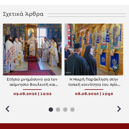
Σχετικά Άρθρα
Ετήσιο μνημόσυνο για τον
Η Μικρή Παράκληση στην
αείμνηστο Bουλευτή και
τοπική κοινότητα του Αγίου
Υφυπουργό Απόστολο
Γεωργίου Βεροίας
09.08.2026 | 12:22
08.08.2026 | 12:56
Βεσυρόπουλο