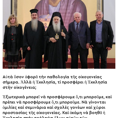
Αὐτά ὅσον ἀφορᾶ τήν παθολογία τῆς οἰκογενείας
σήμερα. Ἀλλά ἡ Ἐκκλησία, τί προσφέρει ἡ Ἐκκλησία
στήν οἰκογένεια;
Ἐξωτερικά μπορεῖ νά προσφέρουμε ὅ,τι μποροῦμε, καί
πρέπει νά προσφέρουμε ὅ,τι μποροῦμε. Νά γίνονται
ὁμιλίες καί σεμινάρια καί σχολές γονέων καί χῶροι
προστασίας τῆς οἰκογενείας. Καί ἀκόμη νά βοηθᾶ ἡ
Ἐκκλησία στήν πρόληψη ὅλων αὐτῶν τῶν