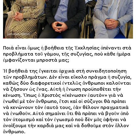
Ποιά εἶναι ὅμως ἡ βοήθεια τῆς Ἐκκλησίας ἀπέναντι στά
προβλήματα τοῦ γάμου, τῆς συζυγίας, πού κάθε ἡμέρα
ἐμφανίζονται μπροστά μας;
Ἡ βοήθειά της ἔγκειται ἀρχικά στή συνειδητοποίηση
τῶν προβλημάτων. Δέν εἶναι εὔκολο πράγμα ἡ συζυγία,
καθώς δύο διαφορετικοί ἐντελῶς ἄνθρωποι καλοῦνται
νά ζήσουν ὡς ἕνας. Αὐτή ἡ ἕνωση προϋποθέτει τήν
κένωση. Ὅπως ὁ Χριστός «ἐκένωσεν ἑαυτόν» γιά νά
ἑνωθεῖ μέ τόν ἄνθρωπο, ἔτσι καί οἱ σύζυγοι θά πρέπει
νά κενώνουν τόν ἑαυτό τους, ἐάν θέλουν πραγματικά
νά ἑνωθοῦν. Αὐτό σημαίνει ὅτι θά πρέπει νά βγοῦν ἀπό
τόν ἀτομισμό καί τόν ἐγωισμό πού δέν μᾶς ἀφήνει νά
ἀνοίξουμε τήν καρδιά μας καί νά δοθοῦμε στόν ἄλλον
ἄνθρωπο.