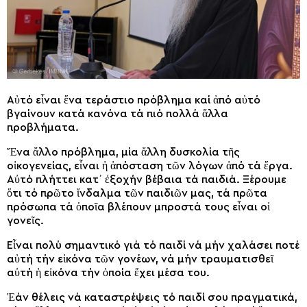
Αὐτό εἶναι ἕνα τεράστιο πρόβλημα καί ἀπό αὐτό
βγαίνουν κατά κανόνα τά πιό πολλά ἄλλα
προβλήματα.
Ἕνα ἄλλο πρόβλημα, μία ἄλλη δυσκολία τῆς
οἰκογενείας, εἶναι ἡ ἀπόσταση τῶν λόγων ἀπό τά ἔργα.
Αὐτό πλήττει κατ᾽ ἐξοχήν βέβαια τά παιδιά. Ξέρουμε
ὅτι τό πρῶτο ἴνδαλμα τῶν παιδιῶν μας, τά πρῶτα
πρόσωπα τά ὁποῖα βλέπουν μπροστά τους εἶναι οἱ
γονεῖς.
Εἶναι πολύ σημαντικό γιά τό παιδί νά μήν χαλάσει ποτέ
αὐτή τήν εἰκόνα τῶν γονέων, νά μήν τραυματισθεῖ
αὐτή ἡ εἰκόνα τήν ὁποία ἔχει μέσα του.
Ἐάν θέλεις νά καταστρέψεις τό παιδί σου πραγματικά,