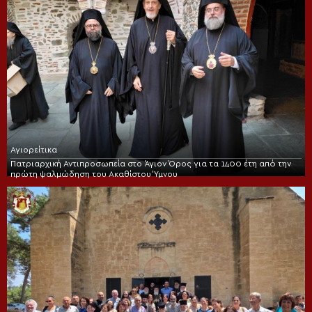
Αγιορείτικα
Πατριαρχική Αντιπροσωπεία στο Άγιον Όρος για τα 1400 έτη από την
πρώτη ψαλμώδηση του Ακαθίστου Ύμνου