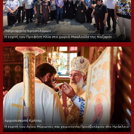
Πατριαρχείο Ιεροσολύμων
Η εορτή του Προφήτη Ηλία στο χωριό Μααλούλε της Ναζαρέτ
Αρχιεπισκοπή Κρήτης
Η εορτή του Αγίου Μύρωνος και χειροτονία Πρεσβυτέρου στο Ηράκλειο