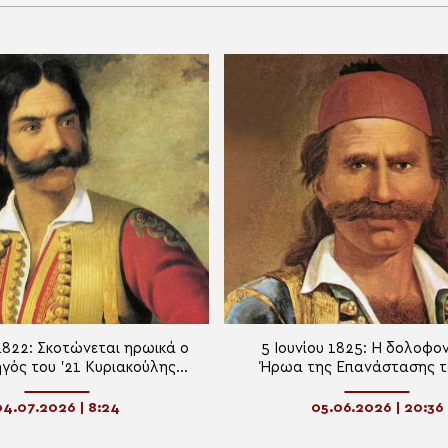
1822: Σκοτώνεται ηρωικά ο
5 Ιουνίου 1825: Η δολοφον
γός του ’21 Κυριακούλης
Ήρωα της Επανάστασης το
Μαυρομιχάλης
Οδυσσέα Ανδρούτσο
04.07.2026 | 8:24
05.06.2026 | 20:36