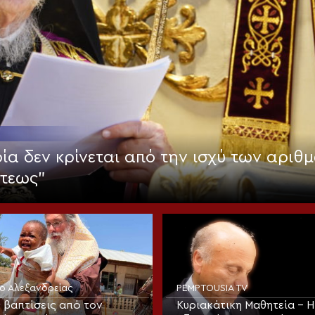
ία δεν κρίνεται από την ισχύ των αριθμ
στεως”
ίο Αλεξανδρείας
PEMPTOUSIA TV
 βαπτίσεις από τον
Κυριακάτικη Μαθητεία – Η