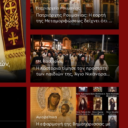
Πατριαρχείο Ρουμανίας
Πατριάρχης Ρουμανίας: Η εορτή
της Μεταμορφώσεως δείχνει ότι ο
άνθρωπος είναι φτιαγμένος για
τον παράδεισο
Ι.Μ. Καστορίας
ών,
Η Καστοριά τίμησε τον προστάτη
των παιδιών της, Άγιο Νικάνορα
τον Θαυματουργό
Αγιορείτικα
Η εφαρμογή της Βηματάρισσας με