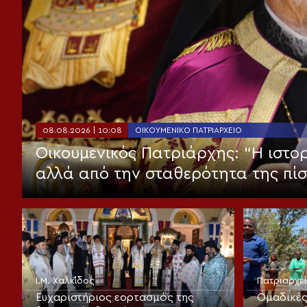
08.08.2026 | 10:08
ΟΙΚΟΥΜΕΝΙΚΌ ΠΑΤΡΙΑΡΧΕΊΟ
Οικουμενικός Πατριάρχης: “Η ιστορ
αλλά από την σταθερότητα της πί
Ι.Μ. Χαλκίδος
Πατριαρχε
Ευχαριστήριος εορτασμός της
Ομαδικές