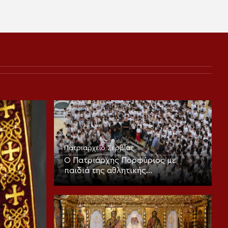
Πατριαρχείο Σερβίας
Ο Πατριάρχης Πορφύριος με
παιδιά της αθλητικής
κατασκήνωσης «Η Σερβία σε καλεί»