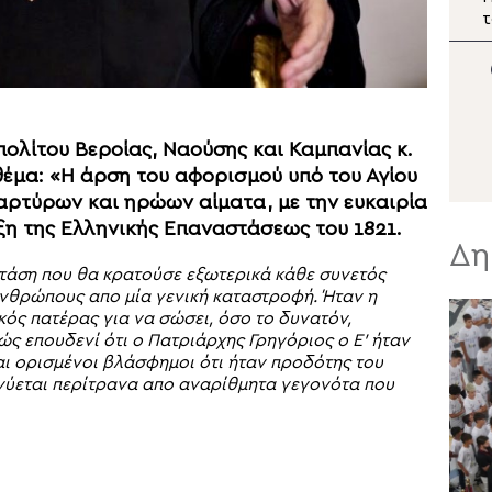
εορτή της Θείας
τ
Μεταμορφώσεως στο
Α
Κιλκίς
ολίτου Βεροίας, Ναούσης και Καμπανίας κ.
θέμα: «Η άρση του αφορισμού υπό του Αγίου
Μαρτύρων και ηρώων αίματα, με την ευκαιρία
η της Ελληνικής Επαναστάσεως του 1821.
Δη
στάση που θα κρατούσε εξωτερικά κάθε συνετός
νθρώπους απο μία γενική καταστροφή. Ήταν η
ός πατέρας για να σώσει, όσο το δυνατόν,
ώς επουδενί ότι ο Πατριάρχης Γρηγόριος ο Ε’ ήταν
αι ορισμένοι βλάσφημοι ότι ήταν προδότης του
κνύεται περίτρανα απο αναρίθμητα γεγονότα που