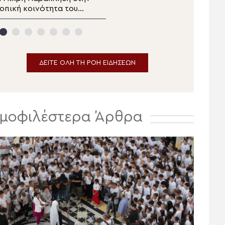
οπική κοινότητα του
Η εορτή της
γίου Γεωργίου Βεροίας
Μεταμορφώσεως
δείχνει ότι ο άνθρωπος
είναι φτιαγμένος για
τον παράδεισο
ΔΕΙΤΕ ΟΛΗ ΤΗ ΡΟΗ ΕΙΔΗΣΕΩΝ
μοφιλέστερα Άρθρα