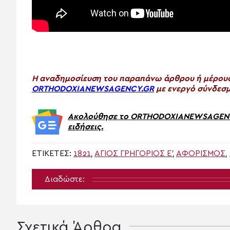
H αναδημοσίευση του παραπάνω άρθρου ή μέρους 
ORTHODOXIANEWSAGENCY.GR
με ενεργό σύνδεσμ
Ακολούθησε το ORTHODOXIANEWSAGENCY.
ειδήσεις.
ΕΤΙΚΈΤΕΣ:
1821
,
ΆΓΙΟΣ ΓΡΗΓΌΡΙΟΣ Ε'
,
ΑΦΟΡΙΣΜΌΣ
,
Διαδώστε:
Σχετικά Άρθρα