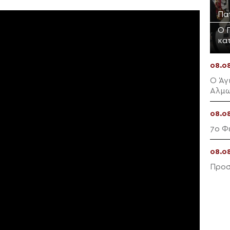
Πα
Ο 
κα
08.0
Ο Άγ
Αλμω
08.0
7ο Φ
08.0
Προσ