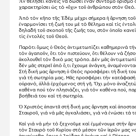
Ἄν θελήσει κανείς νά δώσει ἕναν σύντομο ὁρισμό σ
χαρακτηρίσει ὡς τό «ὄχι» τοῦ ἀνθρώπου στόν Θεό.
Ἀπό τόν κῆπο τῆς Ἐδέμ μέχρι σήμερα ἡ ἄρνηση τοῦ
ἐναρμονίσει τή ζωή του μέ τό θέλημα καί τίς ἐντολ
δηλαδή τοῦ σκοποῦ τῆς ζωῆς του, στόν ὁποῖο καν
τίς ἐντολές τοῦ Θεοῦ.
Παρότι ὅμως ὁ Θεός ἀντιμετωπίζει καθημερινά τήν 
τόν ἀγαποῦν, ὅτι τόν πιστεύουν, ὅτι θέλουν νά ζήσ
ἀκολουθεῖ τόν δικό μας τρόπο. Δέν μᾶς ἀντιμετωπί
δέν μᾶς στερεῖ ἀπό ὅ,τι ἔχουμε ἀνάγκη, ἀναμένοντ
Στή δική μας ἄρνηση ὁ Θεός προσφέρει τή δική το
γιά τή σωτηρία μας. Μᾶς προσφέρει τήν κατάφασή 
οὐρανό, ἀλλά ἐρχόμενος στή γῆ. Ὄχι μόνο ἀναζητ
καθένα πού τόν πλησιάζει, γιά τόν καθένα πού, παρ
βοήθειά του καί τή σωτηρία.
Ὁ Χριστός ἀπαντᾶ στή δική μας ἄρνηση καί ἀποστασ
Σταυροῦ, γιά νά μᾶς ἀγκαλιάσει, γιά νά ἑνώσει τά τ
Καί γιά νά μήν τό ξεχνοῦμε καί ἐμμένουμε στήν ἄρ
τόν Σταυρό τοῦ Κυρίου στό μέσον τῶν ἱερῶν μας να