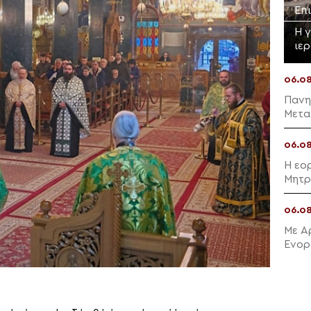
Επ
Η 
ιε
06.0
Πανη
Μετα
06.0
Η εο
Μητρ
06.0
Με Α
Ενορ
Μαλλ