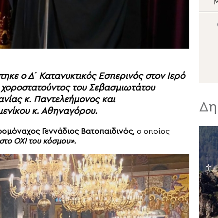
Σωτήρος
Μεταμορφώσεως του
Σωτήρος στη Μονή Σινά
Σ
Ν
τηκε ο Δ´ Κατανυκτικός Εσπερινός στον Ιερό
 χοροστατούντος του Σεβασμιωτάτου
νίας κ. Παντελεήμονος και
Δη
ενίκου κ. Αθηναγόρου.
ρομόναχος Γεννάδιος Βατοπαιδινός
, ο οποίος
στο ΟΧΙ του κόσμου».