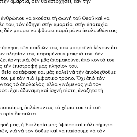
τήν ἁμαρτία, δέν θά ἀστοχήσει, ἐάν τήν
 ἀνθρώπου νά ἀκούσει τή φωνή τοῦ Θεοῦ καί νά
ές του, τόν ὁδηγεῖ στήν ἁμαρτία, στήν ἀποτυχία
είς δέν μπορεῖ νά φθάσει παρά μόνο ἀκολουθώντας
ἄρνηση τῶν παιδιῶν του, πού μπορεῖ νά λέγουν ὅτι
ουν πλησίον του, παραμένουν μακριά του, δέν
ζει ἀρνητικά, δέν μᾶς ἀπομακρύνει ἀπό κοντά του,
ας τήν ἐπιστροφή μας πλησίον του.
υ θεία κατάφαση καί μᾶς καλεῖ νά τήν ἀποδεχθοῦμε
του μέ τόν πιό ἐμφατικό τρόπο. Ὄχι ἀπό τόν
ώντας τό ἀπολωλός, ἀλλά γινόμενος γιά τόν
ότι ἔχει ἀδύναμη καί ἰσχνή πίστη, ἀναζητᾶ τή
ιοποίηση, ἁπλώνοντας τά χέρια του ἐπί τοῦ
ό πρίν διεστῶτα.
νησή μας, ἡ Ἐκκλησία μας ὕψωσε καί πάλι σήμερα
ῶν, γιά νά τόν δοῦμε καί νά παύσουμε νά τόν