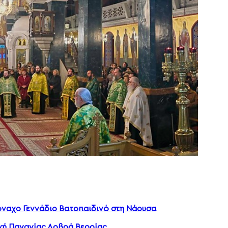
όναχο Γεννάδιο Βατοπαιδινό στη Νάουσα
νή Παναγίας Δοβρά Βεροίας