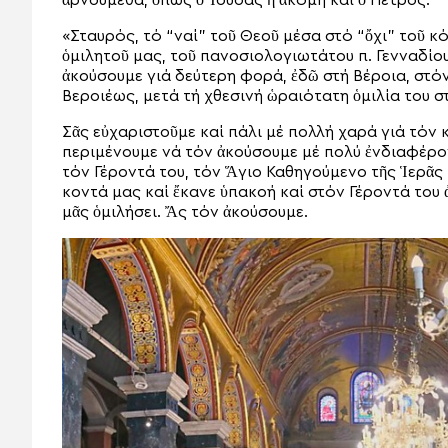
ἀρνούμεθα, ὅπως ὁ Ἰούδας ἤ ἀκόμη καί ὁ Πέτρος.
«Σταυρός, τό “ναί” τοῦ Θεοῦ μέσα στό “ὄχι” τοῦ κ
ὁμιλητοῦ μας, τοῦ πανοσιολογιωτάτου π. Γενναδίο
ἀκούσουμε γιά δεύτερη φορά, ἐδῶ στή Βέροια, στό
Βεροιέως, μετά τή χθεσινή ὡραιότατη ὁμιλία του σ
Σᾶς εὐχαριστοῦμε καί πάλι μέ πολλή χαρά γιά τόν κ
περιμένουμε νά τόν ἀκούσουμε μέ πολύ ἐνδιαφέρον
τόν Γέροντά του, τόν Ἅγιο Καθηγούμενο τῆς Ἱερᾶς 
κοντά μας καί ἔκανε ὑπακοή καί στόν Γέροντά του 
μᾶς ὁμιλήσει. Ἄς τόν ἀκούσουμε.