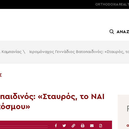
ORTHODOXIA
REAL 
ΑΝΑ
ι Καμπανίας
\
Ιερομόναχος Γεννάδιος Βατοπαιδινός: «Σταυρός, τ
Σ
παιδινός: «Σταυρός, το ΝΑΙ
 κόσμου»
06.08.2026 | 12:34
0