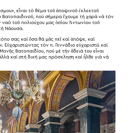
όσμου», εἶναι τό θέμα τοῦ ἀποψινοῦ ἐκλεκτοῦ
υ Βατοπαιδινοῦ, πού σήμερα ἔχουμε τή χαρά νά τόν
ν ναό τοῦ πολιούχου μας ὁσίου Ἀντωνίου τοῦ
τή Νάουσα.
όπο σας καί ὅσα θά μᾶς πεῖ καί ἀπόψε, καί
. Εὐχαριστώντας τόν π. Γεννάδιο εὐχαριστῶ καί
Μονῆς Βατοπαιδίου, πού μέ τήν ἄδειά του εἶναι
ἀλλά καί στή δική μας πρόσκληση καί ἦλθε γιά νά