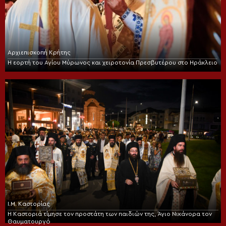
Αρχιεπισκοπή Κρήτης
Η εορτή του Αγίου Μύρωνος και χειροτονία Πρεσβυτέρου στο Ηράκλειο
Ι.Μ. Καστορίας
Η Καστοριά τίμησε τον προστάτη των παιδιών της, Άγιο Νικάνορα τον
Θαυματουργό