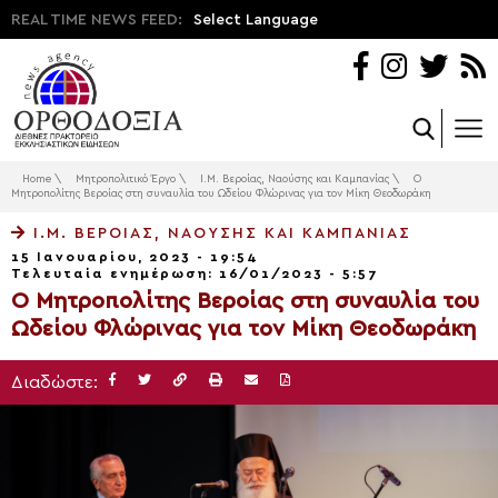
REAL TIME NEWS FEED:
Select Language
Home
\
Μητροπολιτικό Έργο
\
Ι.Μ. Βεροίας, Ναούσης και Καμπανίας
\
Ο
Μητροπολίτης Βεροίας στη συναυλία του Ωδείου Φλώρινας για τον Μίκη Θεοδωράκη
Ι.Μ. ΒΕΡΟΊΑΣ, ΝΑΟΎΣΗΣ ΚΑΙ ΚΑΜΠΑΝΊΑΣ
15 Ιανουαρίου, 2023 - 19:54
Τελευταία ενημέρωση: 16/01/2023 - 5:57
Ο Μητροπολίτης Βεροίας στη συναυλία του
Ωδείου Φλώρινας για τον Μίκη Θεοδωράκη
Διαδώστε: