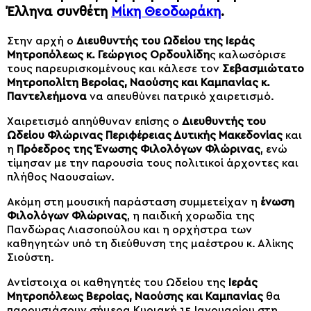
Έλληνα συνθέτη
Μίκη Θεοδωράκη
.
Στην αρχή ο
Διευθυντής του Ωδείου της Ιεράς
Μητροπόλεως κ. Γεώργιος Ορδουλίδη
ς καλωσόρισε
τους παρευρισκομένους και κάλεσε τον
Σεβασμιώτατο
Μητροπολίτη Βεροίας, Ναούσης και Καμπανίας κ.
Παντελεήμονα
να απευθύνει πατρικό χαιρετισμό.
Χαιρετισμό απηύθυναν επίσης ο
Διευθυντής του
Ωδείου Φλώρινας Περιφέρειας Δυτικής Μακεδονίας
και
η
Πρόεδρος της Ένωσης Φιλολόγων Φλώρινας
, ενώ
τίμησαν με την παρουσία τους πολιτικοί άρχοντες και
πλήθος Ναουσαίων.
Ακόμη στη μουσική παράσταση συμμετείχαν η
ένωση
Φιλολόγων Φλώρινας
, η παιδική χορωδία της
Πανδώρας Λιασοπούλου και η ορχήστρα των
καθηγητών υπό τη διεύθυνση της μαέστρου κ. Αλίκης
Σιούστη.
Αντίστοιχα οι καθηγητές του Ωδείου της
Ιεράς
Μητροπόλεως Βεροίας, Ναούσης και Καμπανίας
θα
παρουσιάσουν σήμερα Κυριακή 15 Ιανουαρίου στη