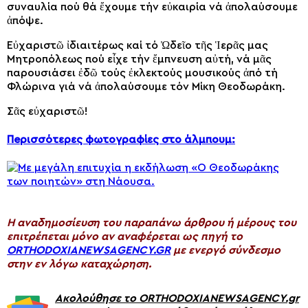
συναυλία πού θά ἔχουμε τήν εὐκαιρία νά ἀπολαύσουμε
ἀπόψε.
Εὐχαριστῶ ἰδιαιτέρως καί τό Ὠδεῖο τῆς Ἱερᾶς μας
Μητροπόλεως πού εἶχε τήν ἔμπνευση αὐτή, νά μᾶς
παρουσιάσει ἐδῶ τούς ἐκλεκτούς μουσικούς ἀπό τή
Φλώρινα γιά νά ἀπολαύσουμε τόν Μίκη Θεοδωράκη.
Σᾶς εὐχαριστῶ!
Πeρισσότερες φωτογραφίες στο άλμπουμ:
H αναδημοσίευση του παραπάνω άρθρου ή μέρους του
επιτρέπεται μόνο αν αναφέρεται ως πηγή το
ORTHODOXIANEWSAGENCY.GR
με ενεργό σύνδεσμο
στην εν λόγω καταχώρηση.
Ακολούθησε το ORTHODOXIANEWSAGENCY.gr