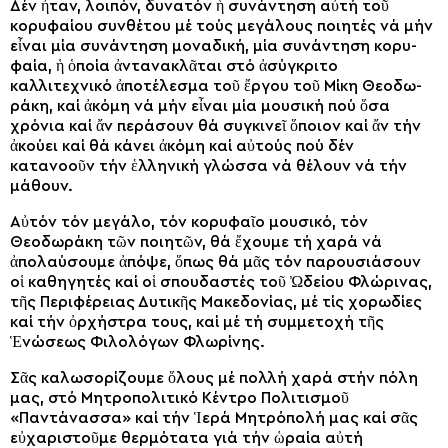
Δέν ἦταν, λοιπόν, δυνα­τόν ἡ συνάντηση αὐτή τοῦ
κορυφαίου συνθέτου μέ τούς μεγάλους ποιη­τές νά μήν
εἶναι μία συνάντηση μοναδική, μία συνάντηση κορυ­
φαία, ἡ ὁποία ἀντανακλᾶται στό ἀσύγκριτο
καλλιτεχνικό ἀποτέλε­σμα τοῦ ἔργου τοῦ Μίκη Θεοδω­
ράκη, καί ἀκόμη νά μήν εἶναι μία μουσική πού ὅσα
χρόνια καί ἄν περάσουν θά συγκινεῖ ὅποιον καί ἄν τήν
ἀκούει καί θά κάνει ἀκόμη καί αὐτούς πού δέν
κατανοοῦν τήν ἑλληνική γλώσσα νά θέλουν νά τήν
μάθουν.
Αὐτόν τόν μεγάλο, τόν κορυφαῖο μουσικό, τόν
Θεοδωράκη τῶν ποιη­τῶν, θά ἔχουμε τή χαρά νά
ἀπολαύσουμε ἀπόψε, ὅπως θά μᾶς τόν παρουσιάσουν
οἱ καθηγητές καί οἱ σπουδαστές τοῦ Ὠδείου Φλώ­ρινας,
τῆς Περιφέρειας Δυτι­κῆς Μακεδονίας, μέ τίς χορωδίες
καί τήν ὀρχήστρα τους, καί μέ τή συμμετοχή τῆς
Ἑνώσεως Φιλολό­γων Φλωρίνης.
Σᾶς καλωσορίζουμε ὅλους μέ πολλή χαρά στήν πόλη
μας, στό Μη­τροπολιτικό Κέντρο Πολιτι­σμοῦ
«Παντάνασσα» καί τήν Ἱερά Μητρόπολή μας καί σᾶς
εὐχαρι­στοῦμε θερμότατα γιά τήν ὡραία αὐτή