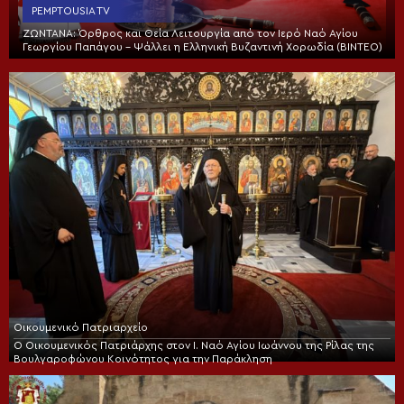
PEMPTOUSIA TV
ΖΩΝΤΑΝΑ: Όρθρος και Θεία Λειτουργία από τον Ιερό Ναό Αγίου
Γεωργίου Παπάγου – Ψάλλει η Ελληνική Βυζαντινή Χορωδία (ΒΙΝΤΕΟ)
Οικουμενικό Πατριαρχείο
Ο Οικουμενικός Πατριάρχης στον I. Ναό Αγίου Ιωάννου της Ρίλας της
Βουλγαροφώνου Κοινότητος για την Παράκληση