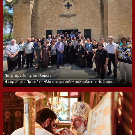
Πατριαρχείο Ιεροσολύμων
Η εορτή του Προφήτη Ηλία στο χωριό Μααλούλε της Ναζαρέτ