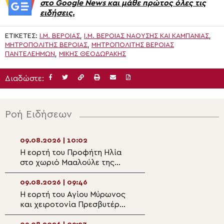
στο Google News και μάθε πρώτος όλες τις
ειδήσεις.
ΕΤΙΚΈΤΕΣ:
Ι.Μ. ΒΕΡΟΊΑΣ
,
Ι.Μ. ΒΕΡΟΊΑΣ ΝΑΟΎΣΗΣ ΚΑΙ ΚΑΜΠΑΝΊΑΣ
,
ΜΗΤΡΟΠΟΛΊΤΗΣ ΒΕΡΟΊΑΣ
,
ΜΗΤΡΟΠΟΛΊΤΗΣ ΒΕΡΟΊΑΣ
ΠΑΝΤΕΛΕΉΜΩΝ
,
ΜΊΚΗΣ ΘΕΟΔΩΡΆΚΗΣ
Διαδώστε:
Ροή Ειδήσεων
09.08.2026 | 10:02
09.08.2026 | 08:
Η εορτή του Προφήτη Ηλία
9 Αυγούστου: Εο
στο χωριό Μααλούλε της
Απόστολος Ματθ
Ναζαρέτ
09.08.2026 | 09:46
09.08.2026 | 06:4
Η εορτή του Αγίου Μύρωνος
ΖΩΝΤΑΝΑ: Όρθρο
και χειροτονία Πρεσβυτέρου
Λειτουργία από 
στο Ηράκλειο
Ναό Αγίου Γεωργ