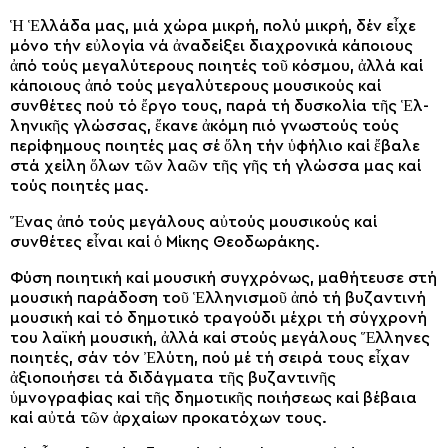
Ἡ Ἑλλάδα μας, μιά χώρα μικρή, πολύ μικρή, δέν εἶχε
μόνο τήν εὐλογία νά ἀναδείξει διαχρονικά κάποιους
ἀπό τούς μεγαλύτερους ποιητές τοῦ κόσμου, ἀλλά καί
κάποιους ἀπό τούς μεγαλύτερους μουσικούς καί
συνθέτες πού τό ἔργο τους, παρά τή δυσκολία τῆς Ἑλ­
ληνικῆς γλώσσας, ἔκανε ἀκόμη πιό γνωστούς τούς
περίφημους ποιη­τές μας σέ ὅλη τήν ὑφήλιο καί ἔβαλε
στά χείλη ὅλων τῶν λαῶν τῆς γῆς τή γλώσσα μας καί
τούς ποιητές μας.
Ἕνας ἀπό τούς μεγάλους αὐτούς μουσικούς καί
συνθέτες εἶναι καί ὁ Μίκης Θεοδωράκης.
Φύση ποιητική καί μουσική συγ­χρόνως, μαθήτευσε στή
μουσική παράδοση τοῦ Ἑλληνισμοῦ ἀπό τή βυζαντινή
μουσική καί τό δημο­τικό τραγούδι μέχρι τή σύγχρονή
του λαϊκή μουσική, ἀλλά καί στούς μεγάλους Ἕλληνες
ποιητές, σάν τόν Ἐλύτη, πού μέ τή σειρά τους εἶχαν
ἀξιοποιήσει τά διδάγματα τῆς βυζαντινῆς
ὑμνογραφίας καί τῆς δημοτικῆς ποιήσεως καί βέ­βαια
καί αὐτά τῶν ἀρχαίων προκα­τό­χων τους.