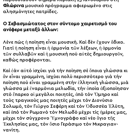
Φλώρινα
μουσικό πρόγραμμα αφιερωμένο στις
αλησμόνητες πατρίδες.
Ο Σεβασμιώτατος στον σύντομο χαιρετισμό του
ανέφερε μεταξύ άλλων:
Λένε πώς ἡ ποίηση εἶναι μουσική. Καί δέν ἔχουν ἄδικο.
Γιατί ἡ ποίη­ση εἶναι ἡ ἁρμονία τῶν λέξεων, ἡ ἁρμονία
τῶν συλλαβῶν καί ἡ μουσική πού αὐτές δημιουργοῦν,
καθώς προφέρονται.
Καί ἐάν αὐτό ἰσχύει γιά τήν ποίηση σέ ὅποια γλώσσα κι
ἄν εἶναι γραμμένη, ἰσχύει πολύ περισσότε­ρο γιά τήν
ποίηση πού εἶναι γραμ­μένη στήν ἑλληνική γλώσσα, μιά
γλώσσα μέ ἐναρμόνια μελωδία, τήν ὁποία ἀξιοποίησαν
στό ἔπαρκο οἱ μεγάλοι ποιητές, ἀπό τόν Ὅμηρο καί
τούς τραγικούς μας ποιητές μέχρι τόν Διονύσιο
Σολωμό, τόν Γιῶργο Σεφέρη καί τόν Ὀδυσσέα Ἐλύτη,
καί ἀπό τόν Ρωμανό τόν Μελωδό μέχρι τίς ἡμέρες μας,
μέχρι τόν σύγχρονο Ὑμνογράφο καί νέο ἅγιο τῆς
Ἐκκλησίας μας, τόν ὅσιο Γεράσιμο τόν Μικραγιαν­
νανίτη.