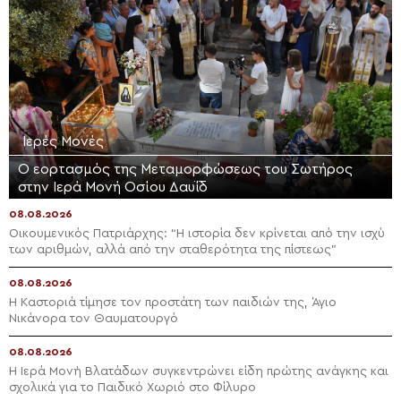
Ιερές Μονές
Ο εορτασμός της Μεταμορφώσεως του Σωτήρος
στην Ιερά Μονή Οσίου Δαυΐδ
08.08.2026
Οικουμενικός Πατριάρχης: “Η ιστορία δεν κρίνεται από την ισχύ
των αριθμών, αλλά από την σταθερότητα της πίστεως”
08.08.2026
Η Καστοριά τίμησε τον προστάτη των παιδιών της, Άγιο
Νικάνορα τον Θαυματουργό
08.08.2026
Η Ιερά Μονή Βλατάδων συγκεντρώνει είδη πρώτης ανάγκης και
σχολικά για το Παιδικό Χωριό στο Φίλυρο