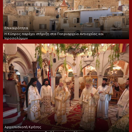
Επικαιρότητα
Η Κύπρος παρέχει στήριξη στα Πατριαρχεία Αντιοχείας και
Ιεροσολύμων
Αρχιεπισκοπή Κρήτης