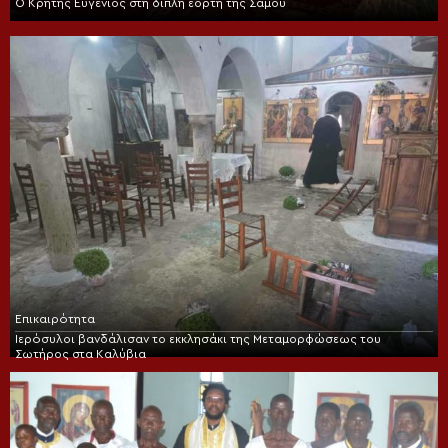
Ο Κρήτης Ευγένιος στη διπλή εορτή της Σάμου
Επικαιρότητα
Ιερόσυλοι βανδάλισαν το εκκλησάκι της Μεταμορφώσεως του
Σωτήρος στα Καλύβια