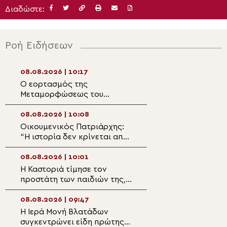
Διαδώστε:
Ροή Ειδήσεων
08.08.2026 | 10:17
08.08.2026 | 08:5
Ο εορτασμός της
Το μήνυμα της Π
Μεταμορφώσεως του
Του π. Δημητρίο
Σωτήρος στην Ιερά Μονή
Οσίου Δαυΐδ
08.08.2026 | 10:08
08.08.2026 | 08:2
Οικουμενικός Πατριάρχης:
Η πανήγυρη του 
“Η ιστορία δεν κρίνεται από
Μεταμορφώσεως
την ισχύ των αριθμών, αλλά
Σωτήρος στην Π
από την σταθερότητα της
Οφρυνίου
08.08.2026 | 10:01
08.08.2026 | 08:
πίστεως”
Η Καστοριά τίμησε τον
8 Αυγούστου: Εο
προστάτη των παιδιών της,
Άγιος Αιμιλιανός
Άγιο Νικάνορα τον
Ομολογητής
Θαυματουργό
08.08.2026 | 09:47
07.08.2026 | 22:
Η Ιερά Μονή Βλατάδων
Τεσσαρακονθήμ
συγκεντρώνει είδη πρώτης
Αρχιερατικό μν