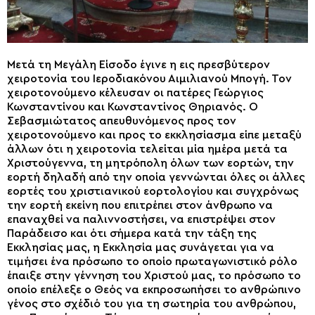
Μετά τη Μεγάλη Είσοδο έγινε η εις πρεσβύτερον
χειροτονία του Ιεροδιακόνου Αιμιλιανού Μπογή. Τον
χειροτονούμενο κέλευσαν οι πατέρες Γεώργιος
Κωνσταντίνου και Κωνσταντίνος Θηριανός. Ο
Σεβασμιώτατος απευθυνόμενος προς τον
χειροτονούμενο και προς το εκκλησίασμα είπε μεταξύ
άλλων ότι η χειροτονία τελείται μία ημέρα μετά τα
Χριστούγεννα, τη μητρόπολη όλων των εορτών, την
εορτή δηλαδή από την οποία γεννώνται όλες οι άλλες
εορτές του χριστιανικού εορτολογίου και συγχρόνως
την εορτή εκείνη που επιτρέπει στον άνθρωπο να
επαναχθεί να παλιννοστήσει, να επιστρέψει στον
Παράδεισο και ότι σήμερα κατά την τάξη της
Εκκλησίας μας, η Εκκλησία μας συνάγεται για να
τιμήσει ένα πρόσωπο το οποίο πρωταγωνιστικό ρόλο
έπαιξε στην γέννηση του Χριστού μας, το πρόσωπο το
οποίο επέλεξε ο Θεός να εκπροσωπήσει το ανθρώπινο
γένος στο σχέδιό του για τη σωτηρία του ανθρώπου,