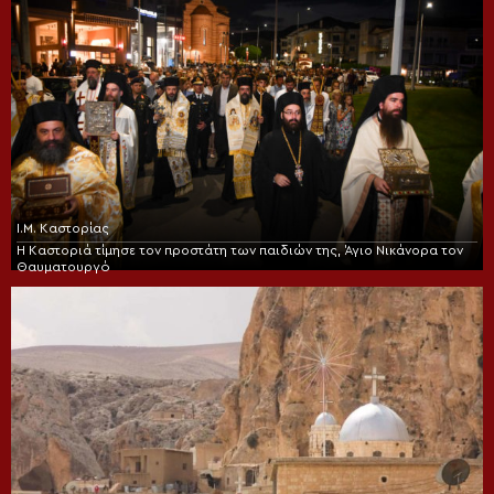
Ι.Μ. Καστορίας
Η Καστοριά τίμησε τον προστάτη των παιδιών της, Άγιο Νικάνορα τον
Θαυματουργό