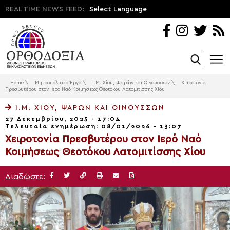
REAL TIME NEWS FEED:
Select Language
Home
\
Μητροπολιτικό Έργο
\
Ι.Μ. Χίου, Ψαρών και Οινουσσών
\
Χειροτονία
Πρεσβυτέρου στον Ιερό Ναό Κοιμήσεως Θεοτόκου Λατομιτίσσης Χίου
Ι.Μ. ΧΊΟΥ, ΨΑΡΏΝ ΚΑΙ ΟΙΝΟΥΣΣΏΝ
27 Δεκεμβρίου, 2025 - 17:04
Τελευταία ενημέρωση: 08/01/2026 - 13:07
Χειροτονία Πρεσβυτέρου στον Ιερό Ναό
Κοιμήσεως Θεοτόκου Λατομιτίσσης Χίου
Διαδώστε: