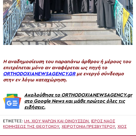
H αναδημοσίευση του παραπάνω άρθρου ή μέρους του
επιτρέπεται μόνο αν αναφέρεται ως πηγή το
ORTHODOXIANEWSAGENCY.GR
με ενεργό σύνδεσμο
στην εν λόγω καταχώρηση.
Ακολούθησε το ORTHODOXIANEWSAGENCY.gr
στο Google News και μάθε πρώτος όλες τις
ειδήσεις.
ΕΤΙΚΈΤΕΣ:
Ι.Μ. ΧΊΟΥ ΨΑΡΏΝ ΚΑΙ ΟΙΝΟΥΣΣΏΝ
,
ΙΕΡΌΣ ΝΑΌΣ
ΚΟΙΜΉΣΕΩΣ ΤΗΣ ΘΕΟΤΌΚΟΥ
,
ΧΕΙΡΟΤΟΝΊΑ ΠΡΕΣΒΥΤΈΡΟΥ
,
ΧΙΟΣ