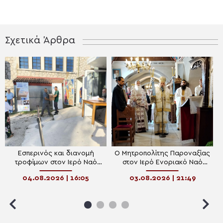
Σχετικά Άρθρα
Εσπερινός και διανομή
Ο Μητροπολίτης Παροναξίας
τροφίμων στον Ιερό Ναό
στον Ιερό Ενοριακό Ναό
Κοιμήσεως της Θεοτόκου
Κοιμήσεως της Θεοτόκου
04.08.2026 | 16:05
03.08.2026 | 21:49
Περιβλέπτου Ιωαννίνων
Βίβλου Νάξου