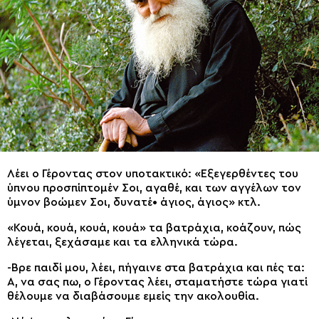
Λέει ο Γέροντας στον υποτακτικό: «Εξεγερθέντες του
ύπνου προσπίπτομέν Σοι, αγαθέ, και των αγγέλων τον
ύμνον βοώμεν Σοι, δυνατέ• άγιος, άγιος» κτλ.
«Κουά, κουά, κουά, κουά» τα βατράχια, κοάζουν, πώς
λέγεται, ξεχάσαμε και τα ελληνικά τώρα.
-Βρε παιδί μου, λέει, πήγαινε στα βατράχια και πές τα:
Α, να σας πω, ο Γέροντας λέει, σταματήστε τώρα γιατί
θέλουμε να διαβάσουμε εμείς την ακολουθία.