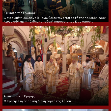
Εκκλησία της Ελλάδος
Φανερωμένη Χολαργού: Πανηγύρισε την επιστροφή της παλαιάς ιεράς
Λειψανοθήκης – Πάνδημη υποδοχή παρουσία του Επισκόπου
Χριστουπόλεως
Αρχιεπισκοπή Κρήτης
Ο Κρήτης Ευγένιος στη διπλή εορτή της Σάμου