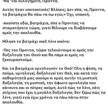
-Νά ‘ναι ευλογημένο, Γέροντα.
Αυτός ήταν υποτακτικός! Βλέπεις; Δεν είπε, «ε, Γέροντα,
τα βατράχια θα πάω να πω εγώ;» Όχι, υπακοή.
-Ακούστε εδώ, βατράχια, είπε ο Γέροντας να
σταματήσετε τώρα, γιατί θέλουμε να διαβάσουμε
εμείς την ακολουθία.
Μίλησε το βατράχι εκεί! Λένε εκείνα:
-Πες του Γέροντα, τώρα τελειώνουμε κι εμείς την
δοξολογία του Θεού και θα πάμε κι εμείς να
ξεκουραστούμε.
Και τα βατράχια υμνολογούν το Θεό! Όλη η φύση, να
πούμε, υμνολογεί, δοξολογεί τον Θεό, και κατά την
καθαρότητά μας ακούμε κι εμείς αυτήν τη μυστική
δοξολογία, τη μυστική, την άφωνο υμνολογία που
κάνουνε και οι πέτρες ακόμη. Αυτό πώς το λένε, κάτι
στίχους που έχει η μεγάλη δοξολογία, δεν ξέρω πώς τα
λένε, γιατί εγώ έχω χρόνια να πάω πάνω στην
ακολουθία.