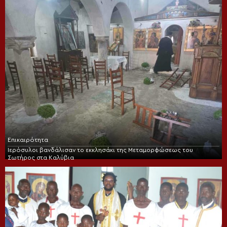
Επικαιρότητα
Ιερόσυλοι βανδάλισαν το εκκλησάκι της Μεταμορφώσεως του
Σωτήρος στα Καλύβια