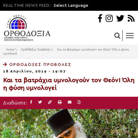
REAL TIME NEWS FEED:
Select Language
Home
\
Ορθόδοξες Προβολές
\
Και τα βατράχια υμνολογούν τον Θεόν! Όλη η φύση
υμνολογεί
ΟΡΘΌΔΟΞΕΣ ΠΡΟΒΟΛΈΣ
18 Απριλίου, 2019 - 19:07
Και τα βατράχια υμνολογούν τον Θεόν! Όλη
η φύση υμνολογεί
Διαδώστε: