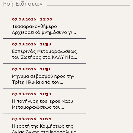
Ροή Ειδήσεων
07.08.2026 | 22:00
07.08.2026 | 20:5
Τεσσαρακονθήμερο
Η εορτή του Αγίο
Αρχιερατικό μνημόσυνο για
Νεομάρτυρος Χρ
τον π. Δημήτριο Μαρτσούκο
εκ Πρεβέζης
στον Άγιο Ιωάννη Απιδέας
07.08.2026 | 21:58
07.08.2026 | 20:3
Εσπερινός Μεταμορφώσεως
Ο Ύδρας Εφραίμ
του Σωτήρος στα ΚΑΑΥ Νέας
πανηγυρίζουσα ε
Περάμου
Μεταμορφώσεως
Σωτήρος στην Αί
07.08.2026 | 21:51
07.08.2026 | 20:
Μήνυμα σεβασμού προς την
Επίσκεψη του Υ
Τρίτη Ηλικία από τον
Ναυτιλίας και Ν
Μητροπολίτη Σπάρτης στη
Πολιτικής στον 
Ρειχέα
Λέρου
07.08.2026 | 21:38
07.08.2026 | 20:
Η πανήγυρη του Ιερού Ναού
Πρώτη Παράκλησ
Μεταμορφώσεως του
Ναό της Παναγία
Σωτήρος στη Λέρο
Κάστρου Λέρου
07.08.2026 | 21:22
07.08.2026 | 19:4
Η εορτή της Κοιμήσεως της
Ο Μητροπολίτης
Αγίας Άννης στα Ιεροσόλυμα
Αρκαλοχωρίου σ