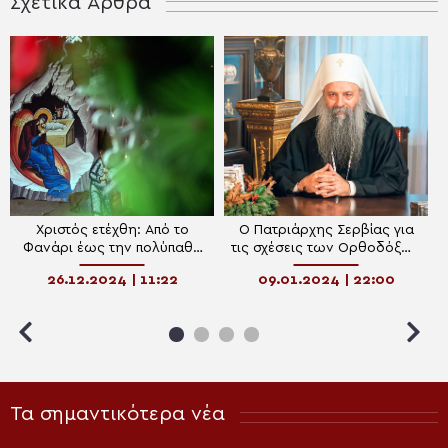
Σχετικά Άρθρα
Χριστός ετέχθη: Από το
Ο Πατριάρχης Σερβίας για
Φανάρι έως την πολύπαθη
τις σχέσεις των Ορθοδόξων
Συρία – Τα Χριστούγεννα στις
Εκκλησιών και τους
26.12.2024 | 11:22
09.01.2024 | 22:00
Ορθόδοξες Εκκλησίες ανά
πολέμους στη Μέση Ανατολή
τον κόσμο
και στην Ουκρανία
Τα σημαντικότερα νέα