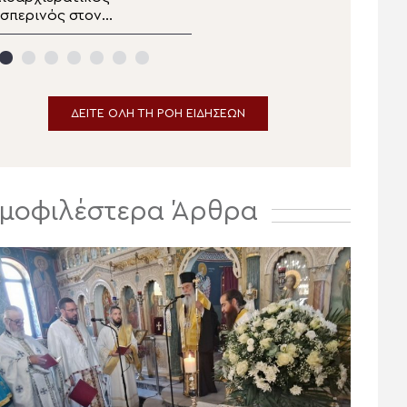
σπερινός στον
Κιλκισίου στην Σκήτη
ανηγυρίζοντα
Αγίας Άννας του Αγίου
ητροπολιτικό Ναό της
Όρους
Μεταμορφώσεως του
ωτήρος στην
Ερμούπολη
ΔΕΙΤΕ ΟΛΗ ΤΗ ΡΟΗ ΕΙΔΗΣΕΩΝ
μοφιλέστερα Άρθρα