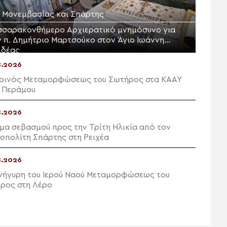
Μ. Μονεμβασίας και Σπάρτης
σσαρακονθήμερο Αρχιερατικό μνημόσυνο για
ν π. Δημήτριο Μαρτσούκο στον Άγιο Ιωάννη
ιδέας
8.2026
ρινός Μεταμορφώσεως του Σωτήρος στα ΚΑΑΥ
 Περάμου
8.2026
μα σεβασμού προς την Τρίτη Ηλικία από τον
οπολίτη Σπάρτης στη Ρειχέα
8.2026
νήγυρη του Ιερού Ναού Μεταμορφώσεως του
ρος στη Λέρο