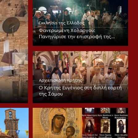
Εκκλησία της Ελλάδος
Φανερωμένη Χολαργού:
Πανηγύρισε την επιστροφή της
παλαιάς ιεράς Λειψανοθήκης –
Πάνδημη υποδοχή παρουσία του
Επισκόπου Χριστουπόλεως
Αρχιεπισκοπή Κρήτης
Ο Κρήτης Ευγένιος στη διπλή εορτή
της Σάμου