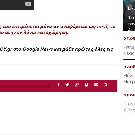
Ι.
Τε
το
του επιτρέπεται μόνο αν αναφέρεται ως πηγή το
Απ
ο στην εν λόγω καταχώρηση.
07.0
Εσπε
gr στο Google News και μάθε πρώτος όλες τις
Νέας
07.0
Μήνυ
Μητρ
07.0
Η πα
Σωτή