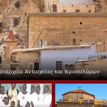
ριαρχεία Αντιοχείας και Ιεροσολύμων