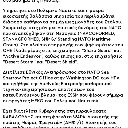
στο μάθημα της Ηγεσίας.
Υπηρέτησε στο Πολεμικό Ναυτικό και η μακρά
εικοσαετής θαλάσσια υπηρεσία του περιλαμβάνει
διάφορα καθήκοντα σε μάχιμες μονάδες του Στόλου.
Συμμετείχε στις μόνιμες ναυτικές δυνάμεις του ΝΑΤΟ
που αναπτύχθηκαν στη Μεσόγειο (NAVCOFORMED,
STANAGFORMED, SNMG/ Standing NATO Maritime
Group). Στο πλαίσιο εφαρμογής των ψηφισμάτων του
ΟΗΕ έλαβε μέρος στις επιχειρήσεις “Sharp Guard” και
“Active Endeavor”, καθώς επίσης και στις επιχειρήσεις
“Desert Storm” και “Desert Shield”.
Διετέλεσε Εθνικός Αντιπρόσωπος στο ΝΑΤΟ Sea
Sparrow Project Office στην Washington DC των ΗΠΑ
και ηγήθηκε της Διεθνούς Επιτροπής καθορισμού
τεχνικο-επιχειρησιακών απαιτήσεων του
κατευθυνόμενου βλήμα- τος ESSM που φέρουν σήμερα
οι φρεγάτες ΜΕΚΟ του Πολεμικού Ναυτικού.
Έχει διατελέσει Κυβερνήτης στη πυραυλάκατο
ΚΑΒΑΛΟΥΔΗΣ και στη φρεγάτα ΨΑΡΑ, Διοικητής της
πρώτης Μοίρας Φρεγατών (ΔΜΦΓ/1), Διοικητής του