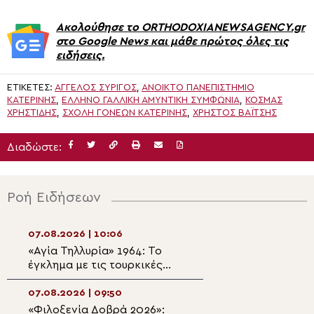
Ακολούθησε το ORTHODOXIANEWSAGENCY.gr
στο Google News και μάθε πρώτος όλες τις
ειδήσεις.
ΕΤΙΚΈΤΕΣ:
ΆΓΓΕΛΟΣ ΣΥΡΊΓΟΣ
,
ΑΝΟΙΚΤΟ ΠΑΝΕΠΙΣΤΗΜΙΟ
ΚΑΤΕΡΙΝΗΣ
,
ΕΛΛΗΝΟ ΓΑΛΛΙΚΗ ΑΜΥΝΤΙΚΗ ΣΥΜΦΩΝΙΑ
,
ΚΟΣΜΑΣ
ΧΡΗΣΤΙΔΗΣ
,
ΣΧΟΛΉ ΓΟΝΈΩΝ ΚΑΤΕΡΊΝΗΣ
,
ΧΡΗΣΤΟΣ ΒΑΪΤΣΗΣ
Διαδώστε:
Ροή Ειδήσεων
07.08.2026 | 10:06
07.08.2026 | 08:3
«Αγία Τηλλυρία» 1964: Το
ΑΦΙΕΡΩΜΑ – «Ακ
έγκλημα με τις τουρκικές
Ύμνος»: Σαν σήμ
βόμβες ναπάλμ (ΒΙΝΤΕΟ)
1400 χρόνια, η 
ψαλμώδηση της 
07.08.2026 | 09:50
07.08.2026 | 08:2
προσευχής της Ε
«Φιλοξενία Δοβρά 2026»:
Κερκύρας: Η δόξ