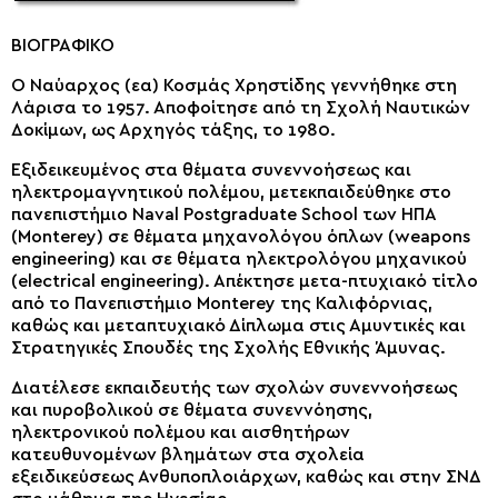
ΒΙΟΓΡΑΦΙΚΟ
Ο Ναύαρχος (εα) Κοσμάς Χρηστίδης γεννήθηκε στη
Λάρισα το 1957. Αποφοίτησε από τη Σχολή Ναυτικών
Δοκίμων, ως Αρχηγός τάξης, το 1980.
Εξιδεικευμένος στα θέματα συνεννοήσεως και
ηλεκτρομαγνητικού πολέμου, μετεκπαιδεύθηκε στο
πανεπιστήμιο Naval Postgraduate School των ΗΠΑ
(Monterey) σε θέματα μηχανολόγου όπλων (weapons
engineering) και σε θέματα ηλεκτρολόγου μηχανικού
(electrical engineering). Απέκτησε μετα-πτυχιακό τίτλο
από το Πανεπιστήμιο Monterey της Καλιφόρνιας,
καθώς και μεταπτυχιακό Δίπλωμα στις Αμυντικές και
Στρατηγικές Σπουδές της Σχολής Εθνικής Άμυνας.
Διατέλεσε εκπαιδευτής των σχολών συνεννοήσεως
και πυροβολικού σε θέματα συνεννόησης,
ηλεκτρονικού πολέμου και αισθητήρων
κατευθυνομένων βλημάτων στα σχολεία
εξειδικεύσεως Ανθυποπλοιάρχων, καθώς και στην ΣΝΔ