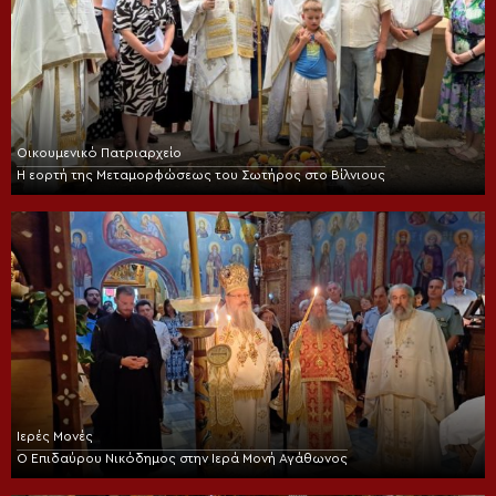
Οικουμενικό Πατριαρχείο
Η εορτή της Μεταμορφώσεως του Σωτήρος στο Βίλνιους
Ιερές Μονές
Ο Επιδαύρου Νικόδημος στην Ιερά Μονή Αγάθωνος