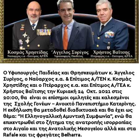
Ο Υφυπουργός Παιδείας και Θρησκευμάτων κ. Άγγελος
Συρίγος, ο Ναύαρχος ε.α. & Επίτιμος Α/ΓΕΝ κ. Κοσμάς
Χρηστίδης και ο Πτέραρχος ε.α. και Επίτιμος Α/ΓΕΑ κ.
Χρήστος Βαΐτσης την Κυριακή 24 Οκτ. 2021 στις
20:00, θα είναι οι επίσημοι ομιλητές και καλεσμένοι
της Σχολής Γονέων – Ανοικτό Πανεπιστήμιο Κατερίνης.
Η εκδήλωση θα μεταδοθεί διαδικτυακά και θα έχει ως
θέμα: “Η Ελληνογαλλική Αμυντική Συμφωνία”, ενώ θα
επικεντρωθεί στο ζήτημα της ανατροπής ισορροπίας
στο Αιγαίο και της Ανατολικής Μεσογείου αλλά και στα
Rafale και τις φρεγάτες Belharra.