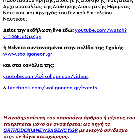
Ναυστάθμου Κρήτης, Διοικητής Διοίκησης Φρεγατών,
Αρχιεπιστολέας της Διοίκησης Διοικητικής Μέριμνας
Ναυτικού και Αρχηγός του Γενικού Επιτελείου
Ναυτικού.
Δείτε την εκδήλωση live εδώ:
youtube.com/watch?
v=196EJ4OgZgE
ή Μείνετε συντονισμένοι στην σελίδα της Σχολής
www.sxoligoneon.gr
και στα κανάλια της:
youtube.com/c/sxoligoneon/videos
&
facebook.com/sxoligoneon.gr/events
H αναδημοσίευση του παραπάνω άρθρου ή μέρους του
επιτρέπεται μόνο αν αναφέρεται ως πηγή το
ORTHODOXIANEWSAGENCY.GR
με ενεργό σύνδεσμο
στην εν λόγω καταχώρηση.