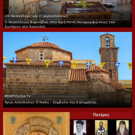
Ι.Μ. Νεαπόλεως και Σταυρουπόλεως
Ο Νεαπόλεως Βαρνάβας στην Ιερά Μονή Μεταμορφώσεως του
Σωτήρος στο Χορτιάτη
PEMPTOUSIA TV
Άγιοι Απόστολοι: Ο Ναός – Σύμβολο της Καλαμάτας