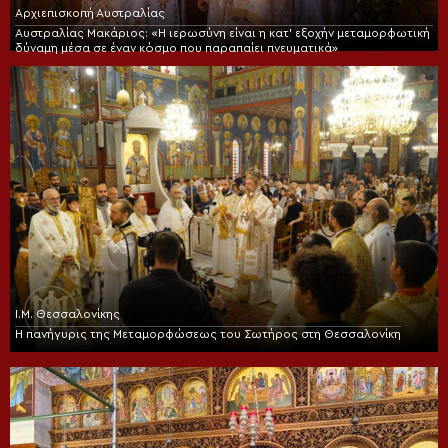
Αρχιεπισκοπή Αυστραλίας
Αυστραλίας Μακάριος: «Η ιερωσύνη είναι η κατ’ εξοχήν μεταμορφωτική
δύναμη μέσα σε έναν κόσμο που παραπαίει πνευματικά»
Ι.Μ. Θεσσαλονίκης
Η πανήγυρις της Μεταμορφώσεως του Σωτήρος στη Θεσσαλονίκη