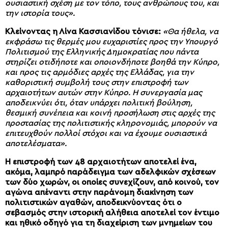
ουσιαστική σχέση με τον τόπο, τους ανθρώπους του, και
την ιστορία τους».
Κλείνοντας η Λίνα Κασσιανίδου τόνισε:
«Θα ήθελα, να
εκφράσω τις θερμές μου ευχαριστίες προς την Υπουργό
Πολιτισμού της Ελληνικής Δημοκρατίας που πάντα
στηρίζει οτιδήποτε και οποιονδήποτε βοηθά την Κύπρο,
και προς τις αρμόδιες αρχές της Ελλάδας, για την
καθοριστική συμβολή τους στην επιστροφή των
αρχαιοτήτων αυτών στην Κύπρο. Η συνεργασία μας
αποδεικνύει ότι, όταν υπάρχει πολιτική βούληση,
θεσμική συνέπεια και κοινή προσήλωση στις αρχές της
προστασίας της πολιτιστικής κληρονομιάς, μπορούν να
επιτευχθούν πολλοί στόχοι και να έχουμε ουσιαστικά
αποτελέσματα».
Η επιστροφή των 48 αρχαιοτήτων αποτελεί ένα,
ακόμα, λαμπρό παράδειγμα των αδελφικών σχέσεων
των δύο χωρών, οι οποίες συνεχίζουν, από κοινού, τον
αγώνα απέναντι στην παράνομη διακίνηση των
πολιτιστικών αγαθών, αποδεικνύοντας ότι ο
σεβασμός στην ιστορική αλήθεια αποτελεί τον έντιμο
και ηθικό οδηγό για τη διαχείριση των μνημείων του