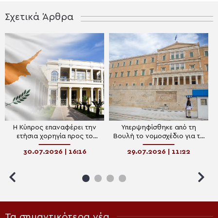
Σχετικά Άρθρα
Η Κύπρος επαναφέρει την
Υπερψηφίσθηκε από τη
ετήσια χορηγία προς το
Βουλή το νομοσχέδιο για τη
Πατριαρχείο Αλεξανδρείας
διαχείριση και ανάδειξη της
30.07.2026 | 16:16
29.07.2026 | 11:22
πολιτιστικής κληρονομιάς
Τα σημαντικότερα νέα