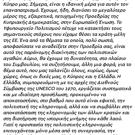
Κύπρο μας. Σήμερα, είναι η ιδανική μέρα για αυτόν τον
επαναπατρισμό. Έχουμε, ήδη, διανύσει το μεγαλύτερο
μέρος της, εξαιρετικά, πετυχημένης Προεδρίας της
Κυπριακής Δημοκρατίας, στην Ευρωπαϊκή Ένωση. Το
Υφυπουργείο Πολιτισμού πέτυχε να κατακτήσει τους
σημαντικούς στόχους που είχαμε θέσει τα κράτη-μέλη
της ΕΕ. Ένα από τα θέματα τα οποία, πολύ σωστά,
αποφασίσατε να αναδείξετε στην Προεδρία σας, είναι
αυτό της παράνομης διακίνησης των πολιτιστικών
αγαθών. Αύριο, θα έχουμε τη δυνατότητα, στο πλαίσιο
του Συμβουλίου, να συζητήσουμε, άλλη μια φορά, για το
θέμα αυτό, που μας ταλανίζει όλους, κυρίως, όμως
χώρες, όπως οι δικές μας, η Κύπρος και η Ελλάδα. Η
Ελλάδα, συμπορευόμενη με τις αρχές της Διεθνούς
Σύμβασης της UNESCO του 1970, εργάζεται συστηματικά
και με ιδιαίτερη προσήλωση, προκειμένου να
αποκαταστήσει, στο βαθμό που αυτό είναι εφικτό, την
πολιτιστική της κληρονομιά, αλλά και να συμβάλλει στην
αποκατάσταση της κληρονομιάς των άλλων κρατών και
στη διατήρηση της ιστορικής μνήμης του κάθε λαού.
Γιατί η προστασία της πολιτιστικής κληρονομιάς
επιτυγχάνεται μόνο μέσα από τη συνεργασία, την