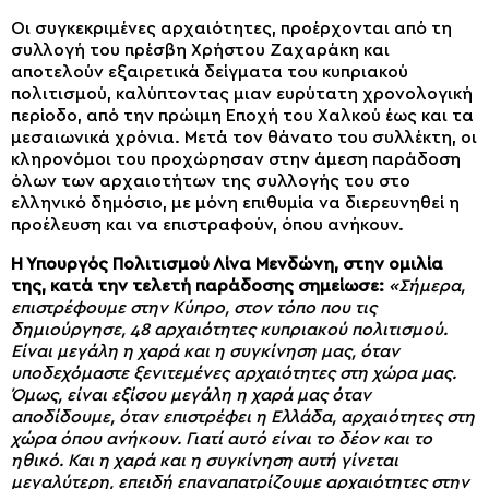
Οι συγκεκριμένες αρχαιότητες, προέρχονται από τη
συλλογή του πρέσβη Χρήστου Ζαχαράκη και
αποτελούν εξαιρετικά δείγματα του κυπριακού
πολιτισμού, καλύπτοντας μιαν ευρύτατη χρονολογική
περίοδο, από την πρώιμη Εποχή του Χαλκού έως και τα
μεσαιωνικά χρόνια. Μετά τον θάνατο του συλλέκτη, οι
κληρονόμοι του προχώρησαν στην άμεση παράδοση
όλων των αρχαιοτήτων της συλλογής του στο
ελληνικό δημόσιο, με μόνη επιθυμία να διερευνηθεί η
προέλευση και να επιστραφούν, όπου ανήκουν.
Η Υπουργός Πολιτισμού Λίνα Μενδώνη, στην ομιλία
της, κατά την τελετή παράδοσης σημείωσε:
«Σήμερα,
επιστρέφουμε στην Κύπρο, στον τόπο που τις
δημιούργησε, 48 αρχαιότητες κυπριακού πολιτισμού.
Είναι μεγάλη η χαρά και η συγκίνηση μας, όταν
υποδεχόμαστε ξενιτεμένες αρχαιότητες στη χώρα μας.
Όμως, είναι εξίσου μεγάλη η χαρά μας όταν
αποδίδουμε, όταν επιστρέφει η Ελλάδα, αρχαιότητες στη
χώρα όπου ανήκουν. Γιατί αυτό είναι το δέον και το
ηθικό. Και η χαρά και η συγκίνηση αυτή γίνεται
μεγαλύτερη, επειδή επαναπατρίζουμε αρχαιότητες στην