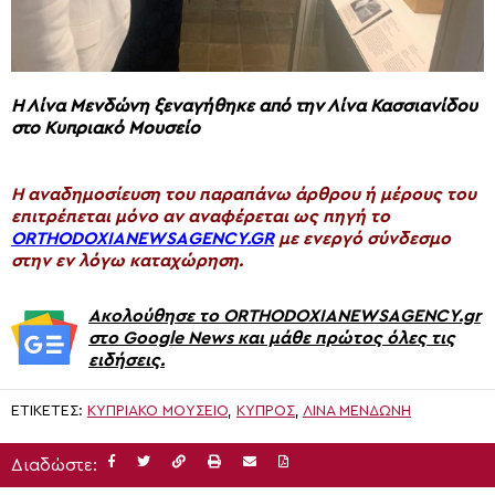
Η Λίνα Μενδώνη ξεναγήθηκε από την Λίνα Κασσιανίδου
στο Κυπριακό Μουσείο
H αναδημοσίευση του παραπάνω άρθρου ή μέρους του
επιτρέπεται μόνο αν αναφέρεται ως πηγή το
ORTHODOXIANEWSAGENCY.GR
με ενεργό σύνδεσμο
στην εν λόγω καταχώρηση.
Ακολούθησε το ORTHODOXIANEWSAGENCY.gr
στο Google News και μάθε πρώτος όλες τις
ειδήσεις.
ΕΤΙΚΈΤΕΣ:
ΚΥΠΡΙΑΚΌ ΜΟΥΣΕΊΟ
,
ΚΥΠΡΟΣ
,
ΛΊΝΑ ΜΕΝΔΏΝΗ
Διαδώστε: