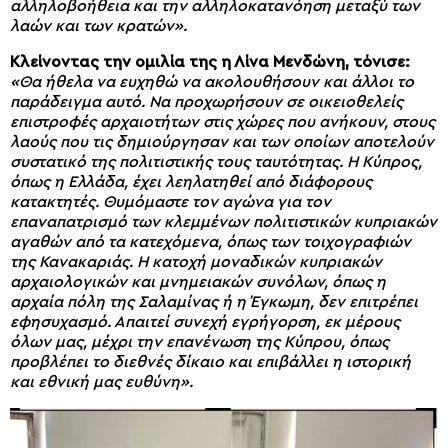
αλληλοβοήθεια και την αλληλοκατανόηση μεταξύ των
λαών και των κρατών».
Κλείνοντας την ομιλία της η Λίνα Μενδώνη, τόνισε:
«Θα ήθελα να ευχηθώ να ακολουθήσουν και άλλοι το
παράδειγμα αυτό. Να προχωρήσουν σε οικειοθελείς
επιστροφές αρχαιοτήτων στις χώρες που ανήκουν, στους
λαούς που τις δημιούργησαν και των οποίων αποτελούν
συστατικό της πολιτιστικής τους ταυτότητας. Η Κύπρος,
όπως η Ελλάδα, έχει λεηλατηθεί από διάφορους
κατακτητές. Θυμόμαστε τον αγώνα για τον
επαναπατρισμό των κλεμμένων πολιτιστικών κυπριακών
αγαθών από τα κατεχόμενα, όπως των τοιχογραφιών
της Κανακαριάς. Η κατοχή μοναδικών κυπριακών
αρχαιολογικών και μνημειακών συνόλων, όπως η
αρχαία πόλη της Σαλαμίνας ή η Έγκωμη, δεν επιτρέπει
εφησυχασμό. Απαιτεί συνεχή εγρήγορση, εκ μέρους
όλων μας, μέχρι την επανένωση της Κύπρου, όπως
προβλέπει το διεθνές δίκαιο και επιβάλλει η ιστορική
και εθνική μας ευθύνη».