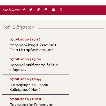
Διαδώστε:
Ροή Ειδήσεων
07.08.2026 | 19:16
07.08.2026 | 17:3
Μητροπολίτης Κιλκισίου: Η
Πλήθος πιστών σ
Θεία Μεταμόρφωση μας
της Θείας Μετ
καλεί να μεταμορφώσουμε
στο Κιλκίς
τη ζωή μας
07.08.2026 | 19:00
07.08.2026 | 17:2
Παρακολουθήστε το δελτίο
Ο Αρκαλοχωρίου
ειδήσεων
στην εκδήλωση γ
χρόνια από την 
Εθνικής Αντίστα
07.08.2026 | 18:44
07.08.2026 | 17:0
Φιλίππους Μονο
Η πανήγυρη του Ιερού
Η Δεσποτική εορ
Καθεδρικού Ναού
Μεταμορφώσεως
Μεταμορφώσεως του
Σωτήρος στην Ιε
Σωτήρος στο Αρκαλοχώρι
Μητρόπολη Καρυ
07.08.2026 | 18:28
07.08.2026 | 16:5
Πανηγυρικός Εσπερινός
33η Έκθεση «ΟΡ