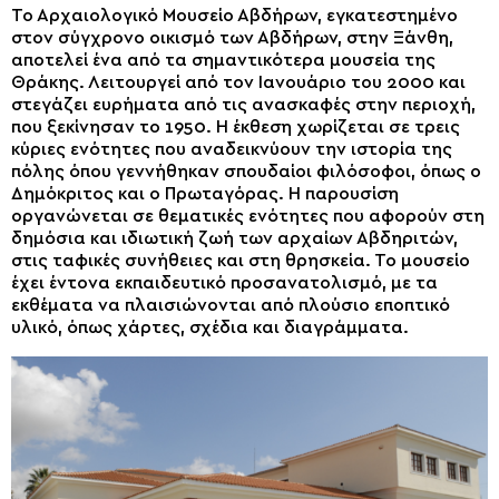
Το Αρχαιολογικό Μουσείο Αβδήρων, εγκατεστημένο
στον σύγχρονο οικισμό των Αβδήρων, στην Ξάνθη,
αποτελεί ένα από τα σημαντικότερα μουσεία της
Θράκης. Λειτουργεί από τον Ιανουάριο του 2000 και
στεγάζει ευρήματα από τις ανασκαφές στην περιοχή,
που ξεκίνησαν το 1950. Η έκθεση χωρίζεται σε τρεις
κύριες ενότητες που αναδεικνύουν την ιστορία της
πόλης όπου γεννήθηκαν σπουδαίοι φιλόσοφοι, όπως ο
Δημόκριτος και ο Πρωταγόρας. Η παρουσίση
οργανώνεται σε θεματικές ενότητες που αφορούν στη
δημόσια και ιδιωτική ζωή των αρχαίων Αβδηριτών,
στις ταφικές συνήθειες και στη θρησκεία. Το μουσείο
έχει έντονα εκπαιδευτικό προσανατολισμό, με τα
εκθέματα να πλαισιώνονται από πλούσιο εποπτικό
υλικό, όπως χάρτες, σχέδια και διαγράμματα.