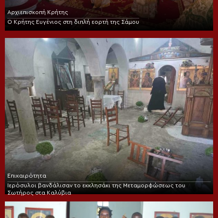
Αρχιεπισκοπή Κρήτης
Ο Κρήτης Ευγένιος στη διπλή εορτή της Σάμου
Επικαιρότητα
Ιερόσυλοι βανδάλισαν το εκκλησάκι της Μεταμορφώσεως του
Σωτήρος στα Καλύβια