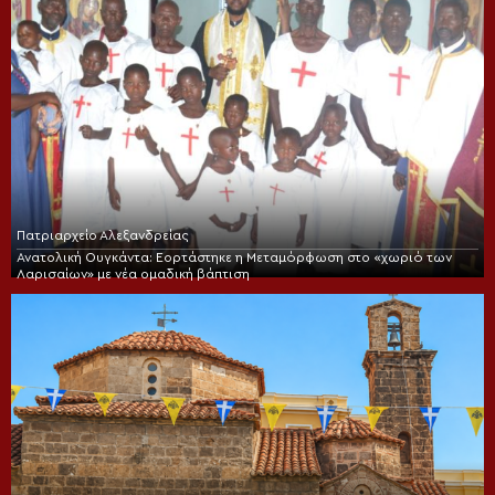
Πατριαρχείο Αλεξανδρείας
Ανατολική Ουγκάντα: Εορτάστηκε η Μεταμόρφωση στο «χωριό των
Λαρισαίων» με νέα ομαδική βάπτιση