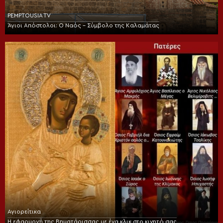
PEMPTOUSIA TV
Άγιοι Απόστολοι: Ο Ναός – Σύμβολο της Καλαμάτας
Αγιορείτικα
Η εφαρμογή της Βηματάρισσας με ένα κλικ στο κινητό σας