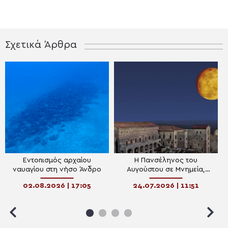
Σχετικά Άρθρα
Εντοπισμός αρχαίου
Η Πανσέληνος του
ναυαγίου στη νήσο Άνδρο
Αυγούστου σε Μνημεία,
Μουσεία και Αρχαιολογικούς
02.08.2026 | 17:05
24.07.2026 | 11:51
χώρους 2026