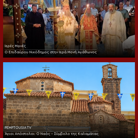
Ιερές Μονές
Ο Επιδαύρου Νικόδημος στην Ιερά Μονή Αγάθωνος
PEMPTOUSIA TV
Άγιοι Απόστολοι: Ο Ναός – Σύμβολο της Καλαμάτας