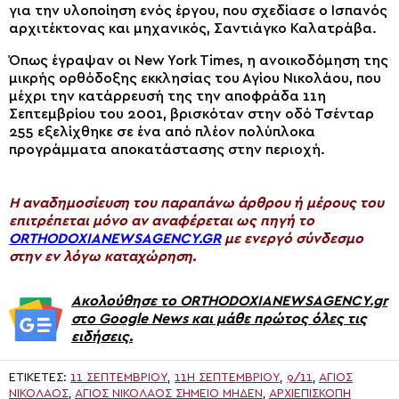
για την υλοποίηση ενός έργου, που σχεδίασε ο Ισπανός
αρχιτέκτονας και μηχανικός, Σαντιάγκο Καλατράβα.
Όπως έγραψαν οι New York Times, η ανοικοδόμηση της
μικρής ορθόδοξης εκκλησίας του Αγίου Νικολάου, που
μέχρι την κατάρρευσή της την αποφράδα 11η
Σεπτεμβρίου του 2001, βρισκόταν στην οδό Τσένταρ
255 εξελίχθηκε σε ένα από πλέον πολύπλοκα
προγράμματα αποκατάστασης στην περιοχή.
H αναδημοσίευση του παραπάνω άρθρου ή μέρους του
επιτρέπεται μόνο αν αναφέρεται ως πηγή το
ORTHODOXIANEWSAGENCY.GR
με ενεργό σύνδεσμο
στην εν λόγω καταχώρηση.
Ακολούθησε το ORTHODOXIANEWSAGENCY.gr
στο Google News και μάθε πρώτος όλες τις
ειδήσεις.
ΕΤΙΚΈΤΕΣ:
11 ΣΕΠΤΕΜΒΡΊΟΥ
,
11Η ΣΕΠΤΕΜΒΡΊΟΥ
,
9/11
,
ΑΓΙΟΣ
ΝΙΚΌΛΑΟΣ
,
ΆΓΙΟΣ ΝΙΚΌΛΑΟΣ ΣΗΜΕΊΟ ΜΗΔΈΝ
,
ΑΡΧΙΕΠΙΣΚΟΠΉ