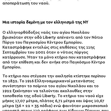
αποπεράτωση του ναού.
Μια ιστορία δεμένη με τον ελληνισμό της ΝΥ
Ο ελληνορθόδοξος ναός του αγίου Νικολάου
βρισκόταν στην οδό Liberty απέναντι από τον Νότιο
Πύργο του Παγκοσμίου Κέντρου Εμπορίου.
Καταστράφηκε εντελώς στις επιθέσεις της 11ης
Σεπτεμβρίου του 2001 όταν ο νότιος πύργος
κατέρρευσε. Ήταν το μόνο κτήριο που καταστράφηκε
από την επίθεση και δεν ανήκε στο Παγκόσμιο Κέντρο
Εμπορίου.
Το κτήριο που στέγασε την εκκλησία κτίστηκε περίπου
το 1832. Το 1916 Ελληνοαμερικανοί μετανάστες
συνέστησαν το ποίμνιο του αγίου Νικολάου και το
1922 ξεκίνησαν να τελούνται ακολουθίες στην
τοποθεσία της οδού Liberty. Το κτήριο του ναού είχε
μήκος 17,07 μέτρα, πλάτος 6,71 μέτρα και ύψος 10,67
μέτρα (56 × 22 × 35 πόδια) ενώ φαινόταν μικροσκοπικό
μπροστά στους 110 ορόφους των Δίδυμων Πύργων, που