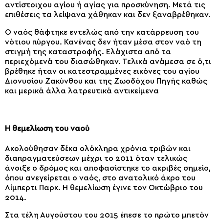
αντίστοιχου αγίου ή αγίας για προσκύνηση. Μετά τις
επιθέσεις τα λείψανα χάθηκαν και δεν ξαναβρέθηκαν.
Ο ναός θάφτηκε εντελώς από την κατάρρευση του
νότιου πύργου. Κανένας δεν ήταν μέσα στον ναό τη
στιγμή της καταστροφής. Ελάχιστα από τα
περιεχόμενά του διασώθηκαν. Τελικά ανάμεσα σε ό,τι
βρέθηκε ήταν οι κατεστραμμένες εικόνες του αγίου
Διονυσίου Ζακύνθου και της Ζωοδόχου Πηγής καθώς
και μερικά άλλα λατρευτικά αντικείμενα
Η θεμελίωση του ναού
Ακολούθησαν δέκα ολόκληρα χρόνια τριβών και
διαπραγματεύσεων μέχρι το 2011 όταν τελικώς
άνοιξε ο δρόμος και αποφασίστηκε το ακριβές σημείο,
όπου ανεγείρεται ο ναός, στο ανατολικό άκρο του
Λίμπερτι Παρκ. Η θεμελίωση έγινε τον Οκτώβριο του
2014.
Στα τέλη Αυγούστου του 2015 έπεσε το πρώτο μπετόν