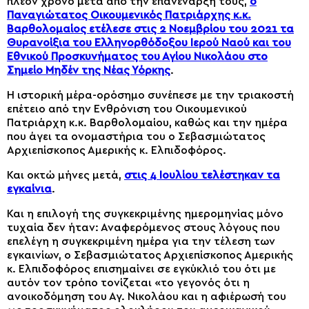
πλέον χρόνο μετά από την επανέναρξη τους,
ο
Παναγιώτατος Οικουμενικός Πατριάρχης κ.κ.
Βαρθολομαίος ετέλεσε στις 2 Νοεμβρίου του 2021 τα
Θυρανοίξια του Ελληνορθόδοξου Ιερού Ναού και του
Εθνικού Προσκυνήματος του Αγίου Νικολάου στο
Σημείο Μηδέν της Νέας Υόρκης
.
Η ιστορική μέρα-ορόσημο συνέπεσε με την τριακοστή
επέτειο από την Ενθρόνιση του Οικουμενικού
Πατριάρχη κ.κ. Βαρθολομαίου, καθώς και την ημέρα
που άγει τα ονομαστήρια του ο Σεβασμιώτατος
Αρχιεπίσκοπος Αμερικής κ. Ελπιδοφόρος.
Και οκτώ μήνες μετά,
στις 4 Ιουλίου τελέστηκαν τα
εγκαίνια
.
Και η επιλογή της συγκεκριμένης ημερομηνίας μόνο
τυχαία δεν ήταν: Αναφερόμενος στους λόγους που
επελέγη η συγκεκριμένη ημέρα για την τέλεση των
εγκαινίων, ο Σεβασμιώτατος Αρχιεπίσκοπος Αμερικής
κ. Ελπιδοφόρος επισημαίνει σε εγκύκλιό του ότι με
αυτόν τον τρόπο τονίζεται «το γεγονός ότι η
ανοικοδόμηση του Αγ. Νικολάου και η αφιέρωσή του