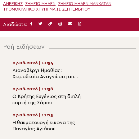
ΑΜΕΡΙΚΗΣ
,
ΣΗΜΕΊΟ ΜΗΔΈΝ
,
ΣΗΜΕΙΟ ΜΗΔΕΝ ΜΑΝΧΑΤΑΝ
,
ΤΡΟΜΟΚΡΑΤΙΚΌ ΧΤΎΠΗΜΑ 11 ΣΕΠΤΕΜΒΡΊΟΥ
Διαδώστε:
Ροή Ειδήσεων
07.08.2026 | 11:54
07.08.2026 | 10:2
Λιανοβέργι Ημαθίας:
Μπουκόμπας Χρ
Χειροθεσία Αναγνώστη από
“Με τα ρούβλια τ
τον Μητροπολίτη Βεροίας
σχισματικοί Ρώσ
πυροβολούν τις 
07.08.2026 | 11:38
07.08.2026 | 10:0
Αφρικανών”
Ο Κρήτης Ευγένιος στη διπλή
«Αγία Τηλλυρία» 
εορτή της Σάμου
έγκλημα με τις τ
βόμβες ναπάλμ 
07.08.2026 | 11:25
07.08.2026 | 09:5
Η θαυματουργή εικόνα της
«Φιλοξενία Δοβρ
Παναγίας Αγιάσου
Φιλοξενήθηκαν
περισσότερα απ