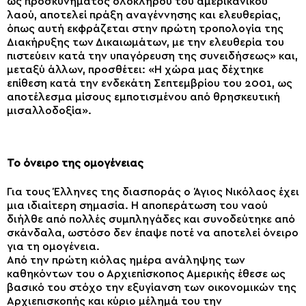
ως προσκυνήματος ολοκλήρου του αμερικανικού
λαού, αποτελεί πράξη αναγέννησης και ελευθερίας,
όπως αυτή εκφράζεται στην πρώτη τροπολογία της
Διακήρυξης των Δικαιωμάτων, με την ελευθερία του
πιστεύειν κατά την υπαγόρευση της συνειδήσεως» και,
μεταξύ άλλων, προσθέτει: «Η χώρα μας δέχτηκε
επίθεση κατά την ενδεκάτη Σεπτεμβρίου του 2001, ως
αποτέλεσμα μίσους εμποτισμένου από θρησκευτική
μισαλλοδοξία».
Το όνειρο της ομογένειας
Για τους Έλληνες της διασποράς ο Άγιος Νικόλαος έχει
μια ιδιαίτερη σημασία. Η αποπεράτωση του ναού
διήλθε από πολλές συμπληγάδες και συνοδεύτηκε από
σκάνδαλα, ωστόσο δεν έπαψε ποτέ να αποτελεί όνειρο
για τη ομογένεια.
Από την πρώτη κιόλας ημέρα ανάληψης των
καθηκόντων του ο Αρχιεπίσκοπος Αμερικής έθεσε ως
βασικό του στόχο την εξυγίανση των οικονομικών της
Αρχιεπισκοπής και κύριο μέλημά του την