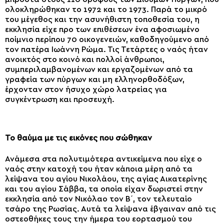
ολοκληρώθηκαν το 1972 και το 1973. Παρά το μικρό
του μέγεθος και την ασυνήθιστη τοποθεσία του, η
εκκλησία είχε προ των επιθέσεων ένα αφοσιωμένο
ποίμνιο περίπου 70 οικογενειών, καθοδηγούμενο από
τον πατέρα Ιωάννη Ρώμα. Τις Τετάρτες ο ναός ήταν
ανοικτός στο κοινό και πολλοί άνθρωποι,
συμπεριλαμβανομένων και εργαζομένων από τα
γραφεία των πύργων και μη ελληνορθοδόξων,
έρχονταν στον ήσυχο χώρο λατρείας για
συγκέντρωση και προσευχή.
Το θαύμα με τις εικόνες που σώθηκαν
Ανάμεσα στα πολυτιμότερα αντικείμενα που είχε ο
ναός στην κατοχή του ήταν κάποια μέρη από τα
λείψανα του αγίου Νικολάου, της αγίας Αικατερίνης
και του αγίου Σάββα, τα οποία είχαν δωριστεί στην
εκκλησία από τον Νικόλαο τον Β΄, τον τελευταίο
τσάρο της Ρωσίας. Αυτά τα λείψανα έβγαιναν από τις
οστεοθήκες τους την ήμερα του εορτασμού του