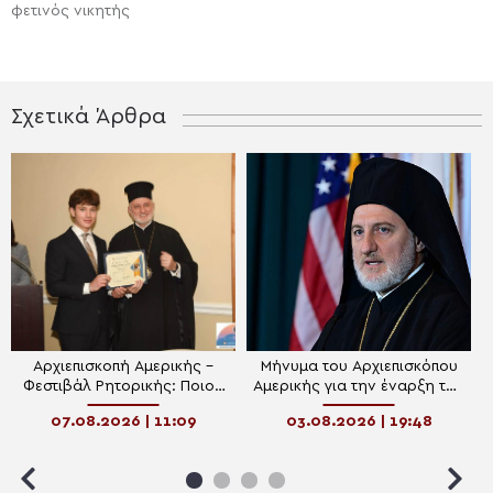
φετινός νικητής
Σχετικά Άρθρα
Αρχιεπισκοπή Αμερικής –
Μήνυμα του Αρχιεπισκόπου
Φεστιβάλ Ρητορικής: Ποιος
Αμερικής για την έναρξη της
είναι ο φετινός νικητής
νηστείας του
07.08.2026 | 11:09
03.08.2026 | 19:48
Δεκαπενταύγουστου