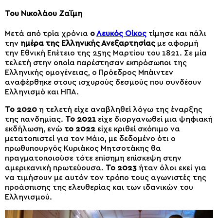
Του Νικολάου Ζαΐμη
Μετά από τρία χρόνια
ο
Λευκός Οίκος
τίμησε και πάλι
την
ημέρα της Ελληνικής Ανεξαρτησίας
με αφορμή
την Εθνική Επέτειο της 25ης Μαρτίου του 1821. Σε μία
τελετή στην οποία παρέστησαν εκπρόσωποι της
Ελληνικής ομογένειας, ο Πρόεδρος Μπάιντεν
αναφέρθηκε στους ισχυρούς δεσμούς που συνδέουν
Ελληνισμό και ΗΠΑ.
Το 2020
η τελετή είχε αναβληθεί λόγω της έναρξης
της πανδημίας.
Το 2021
είχε διοργανωθεί μια ψηφιακή
εκδήλωση, ενώ
το 2022
είχε κριθεί σκόπιμο να
μετατοπιστεί για τον Μάιο, με δεδομένο ότι ο
πρωθυπουργός Κυριάκος Μητσοτάκης θα
πραγματοποιούσε τότε επίσημη επίσκεψη στην
αμερικανική πρωτεύουσα.
Το 2023
ήταν όλοι εκεί για
να τιμήσουν με αυτόν τον τρόπο τους αγωνιστές της
προάσπισης της ελευθερίας και των ιδανικών του
Ελληνισμού.