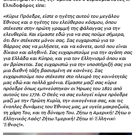
Ελπιδοφόρος είπε:
«Κύριε Πρόεδρε, είστε ο ηγέτης αυτού του μεγάλου
Έθνους και ο ηγέτης του ελεύθερου κόσμου, όπου
στέκεστε στην πρώτη γραμμή της φάλαγγας για την
ελευθερία. Και είμαστε εδώ για να σας πούμε σήμερα,
ότι δεν στέκεστε μόνοι σας. Σας ευχαριστώ για το
θάρρος σας να μιλήσετε, και να κάνετε, αυτό που είναι
δίκαιο και αληθινό. Σας ευχαριστούμε για την αγάπη σας
για Ελλάδα και Κύπρο, και για τον Ελληνισμό όπου και
αν βρίσκεται. Σας ευχαριστώ για την υποστήριξή σας για
μια διεθνή τάξη βασισμένη σε κανόνες. Σας
ευχαριστούμε που στέκεστε στο πλευρό της κοινότητάς
μας εδώ και πολλά χρόνια. Είμαστε μαζί σας κύριε
πρόεδρε όπως εμπνεύστηκαν οι Ήρωες του 1821 από
αυτούς του 1776. Ο Θεός να σας ευλογεί κύριε πρόεδρε
μαζί με την Πρώτη Κυρία, την οικογένεια σας, και τις
ένοπλες δυνάμεις του Έθνους μας, με υγεία μακροζωία,
τη χάρη Του, και τη δύναμη Του. Ζήτω η Αμερική! Ζήτω ο
Ελληνικός Λαός! Ζήτω Ἀμερική! Ζήτω τὸ Ἑλληνικὸ
Ἔθνος!»
.