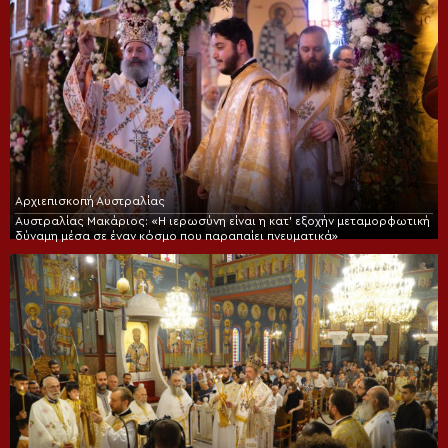
Αρχιεπισκοπή Αυστραλίας
Αυστραλίας Μακάριος: «Η ιερωσύνη είναι η κατ’ εξοχήν μεταμορφωτική
δύναμη μέσα σε έναν κόσμο που παραπαίει πνευματικά»