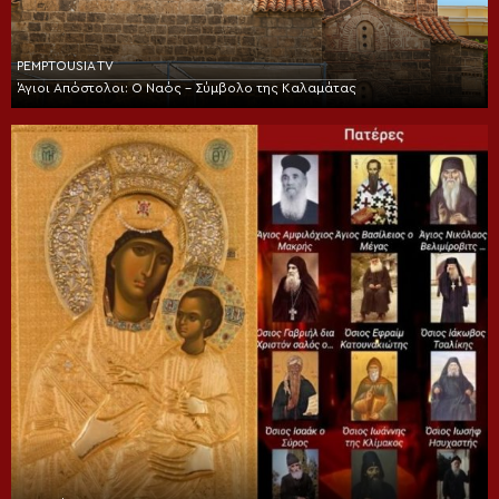
PEMPTOUSIA TV
Άγιοι Απόστολοι: Ο Ναός – Σύμβολο της Καλαμάτας