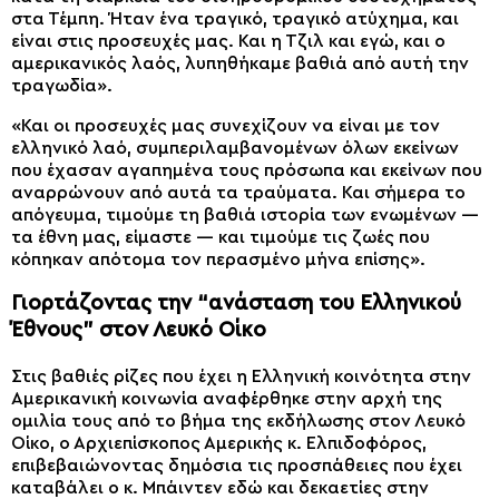
στα Τέμπη. Ήταν ένα τραγικό, τραγικό ατύχημα, και
είναι στις προσευχές μας. Και η Τζιλ και εγώ, και ο
αμερικανικός λαός, λυπηθήκαμε βαθιά από αυτή την
τραγωδία».
«Και οι προσευχές μας συνεχίζουν να είναι με τον
ελληνικό λαό, συμπεριλαμβανομένων όλων εκείνων
που έχασαν αγαπημένα τους πρόσωπα και εκείνων που
αναρρώνουν από αυτά τα τραύματα. Και σήμερα το
απόγευμα, τιμούμε τη βαθιά ιστορία των ενωμένων —
τα έθνη μας, είμαστε — και τιμούμε τις ζωές που
κόπηκαν απότομα τον περασμένο μήνα επίσης».
Γιορτάζοντας την “ανάσταση του Ελληνικού
Έθνους” στον Λευκό Οίκο
Στις βαθιές ρίζες που έχει η Ελληνική κοινότητα στην
Αμερικανική κοινωνία αναφέρθηκε στην αρχή της
ομιλία τους από το βήμα της εκδήλωσης στον Λευκό
Οίκο, ο Αρχιεπίσκοπος Αμερικής κ. Ελπιδοφόρος,
επιβεβαιώνοντας δημόσια τις προσπάθειες που έχει
καταβάλει ο κ. Μπάιντεν εδώ και δεκαετίες στην