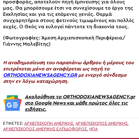
προσφοράς, αποτελούν πηγή έμπνευσης για όλους
μας. Θα μπορέσουμε έτσι να συνεχίσουμε το έργο της
Εκκλησίας και για τις επόμενες γενιές. Θερμά
συγχαρητήρια στους φετινούς τιμωμένους και πολλές
ευχές. Ο Θεός να ευλογεί πάντοτε τη διακονία τους.
(Φωτογραφίες: Άμεση Αρχιεπισκοπική Περιφέρεια/
Γιάννης Μαλεβίτης)
H αναδημοσίευση του παραπάνω άρθρου ή μέρους του
επιτρέπεται μόνο αν αναφέρεται ως πηγή το
ORTHODOXIANEWSAGENCY.GR
με ενεργό σύνδεσμο
στην εν λόγω καταχώρηση.
Ακολούθησε το ORTHODOXIANEWSAGENCY.gr
στο Google News και μάθε πρώτος όλες τις
ειδήσεις.
ΕΤΙΚΈΤΕΣ:
ΑΡΧΙΕΠΙΣΚΟΠΉ ΑΜΕΡΙΚΗΣ
,
ΑΡΧΙΕΠΊΣΚΟΠΟΣ ΑΜΕΡΙΚΉΣ
,
ΑΡΧΙΕΠΊΣΚΟΠΟΣ ΑΜΕΡΙΚΉΣ ΕΛΠΙΔΟΦΌΡΟΣ
,
ΗΠΑ