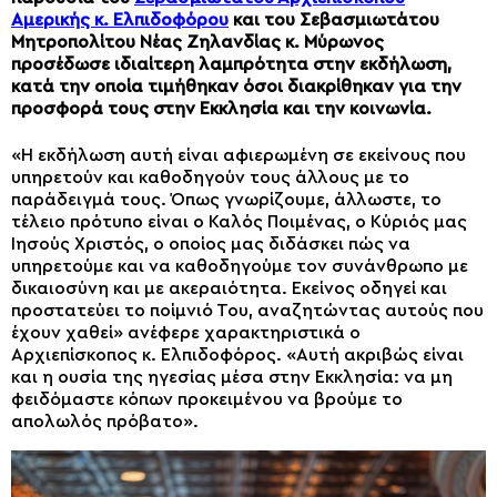
Αμερικής κ. Ελπιδοφόρου
και του Σεβασμιωτάτου
Μητροπολίτου Νέας Ζηλανδίας κ. Μύρωνος
προσέδωσε ιδιαίτερη λαμπρότητα στην εκδήλωση,
κατά την οποία τιμήθηκαν όσοι διακρίθηκαν για την
προσφορά τους στην Εκκλησία και την κοινωνία.
«Η εκδήλωση αυτή είναι αφιερωμένη σε εκείνους που
υπηρετούν και καθοδηγούν τους άλλους με το
παράδειγμά τους. Όπως γνωρίζουμε, άλλωστε, το
τέλειο πρότυπο είναι ο Καλός Ποιμένας, ο Κύριός μας
Ιησούς Χριστός, ο οποίος μας διδάσκει πώς να
υπηρετούμε και να καθοδηγούμε τον συνάνθρωπο με
δικαιοσύνη και με ακεραιότητα. Εκείνος οδηγεί και
προστατεύει το ποίμνιό Του, αναζητώντας αυτούς που
έχουν χαθεί» ανέφερε χαρακτηριστικά ο
Αρχιεπίσκοπος κ. Ελπιδοφόρος. «Αυτή ακριβώς είναι
και η ουσία της ηγεσίας μέσα στην Εκκλησία: να μη
φειδόμαστε κόπων προκειμένου να βρούμε το
απολωλός πρόβατο».