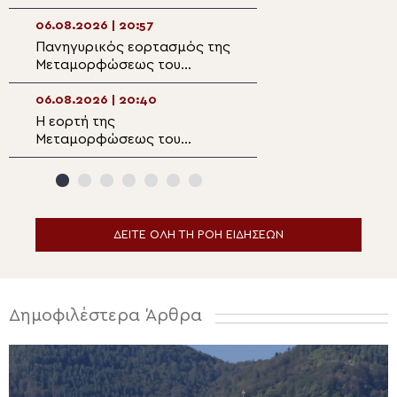
Ενοριακός Ναός
Ραψάνης ο Μητρ
Μεταμορφώσεως του
Λαρίσης
06.08.2026 | 20:57
06.08.2026 | 19:1
Σωτήρος Μαλλών
Πανηγυρικός εορτασμός της
Διδυμοτείχου Δ
Ιεράπετρας
Μεταμορφώσεως του
“Επί του όρους
Σωτήρος στην
μετεμορφώθης…
Αλεξανδρούπολη
06.08.2026 | 20:40
06.08.2026 | 19:0
Η εορτή της
Παρακολουθήστε
Μεταμορφώσεως του
ειδήσεων
Σωτήρος στα Λευκάκια
Ναυπλίου
ΔΕΙΤΕ ΟΛΗ ΤΗ ΡΟΗ ΕΙΔΗΣΕΩΝ
Δημοφιλέστερα Άρθρα