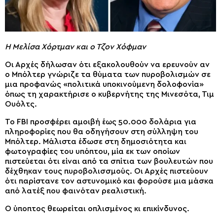
Η Μελίσα Χόρτμαν και ο Τζον Χόφμαν
Οι Αρχές δήλωσαν ότι εξακολουθούν να ερευνούν αν
ο Μπόλτερ γνώριζε τα θύματα των πυροβολισμών σε
μια προφανώς «πολιτικά υποκινούμενη δολοφονία»
όπως τη χαρακτήρισε ο κυβερνήτης της Μινεσότα, Τιμ
Ουόλτς.
Το FBI προσφέρει αμοιβή έως 50.000 δολάρια για
πληροφορίες που θα οδηγήσουν στη σύλληψη του
Μπόλτερ. Μάλιστα έδωσε στη δημοσιότητα και
φωτογραφίες του υπόπτου, μία εκ των οποίων
πιστεύεται ότι είναι από τα σπίτια των βουλευτών που
δέχθηκαν τους πυροβολισσμούς. Οι Αρχές πιστεύουν
ότι παρίστανε τον αστυνομικό και φορούσε μια μάσκα
από λατέξ που φαινόταν ρεαλιστική.
Ο ύποπτος θεωρείται οπλισμένος κι επικίνδυνος.