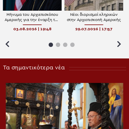
Μήνυμα του Αρχιεπισκόπου
Νέοι διορισμοί κληρικών
Αμερικής για την έναρξη της
στην Αρχιεπισκοπή Αμερικής
νηστείας του
03.08.2026 | 19:48
29.07.2026 | 17:57
Δεκαπενταύγουστου
Τα σημαντικότερα νέα