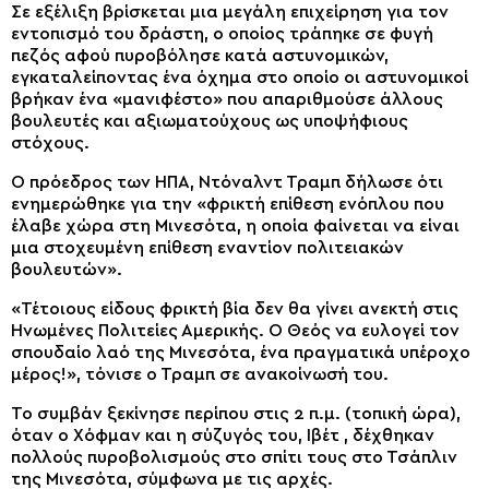
Σε εξέλιξη βρίσκεται μια μεγάλη επιχείρηση για τον
εντοπισμό του δράστη, ο οποίος τράπηκε σε φυγή
πεζός αφού πυροβόλησε κατά αστυνομικών,
εγκαταλείποντας ένα όχημα στο οποίο οι αστυνομικοί
βρήκαν ένα «μανιφέστο» που απαριθμούσε άλλους
βουλευτές και αξιωματούχους ως υποψήφιους
στόχους.
Ο πρόεδρος των ΗΠΑ, Ντόναλντ Τραμπ δήλωσε ότι
ενημερώθηκε για την «φρικτή επίθεση ενόπλου που
έλαβε χώρα στη Μινεσότα, η οποία φαίνεται να είναι
μια στοχευμένη επίθεση εναντίον πολιτειακών
βουλευτών».
«Τέτοιους είδους φρικτή βία δεν θα γίνει ανεκτή στις
Ηνωμένες Πολιτείες Αμερικής. Ο Θεός να ευλογεί τον
σπουδαίο λαό της Μινεσότα, ένα πραγματικά υπέροχο
μέρος!», τόνισε ο Τραμπ σε ανακοίνωσή του.
Το συμβάν ξεκίνησε περίπου στις 2 π.μ. (τοπική ώρα),
όταν ο Χόφμαν και η σύζυγός του, Ιβέτ , δέχθηκαν
πολλούς πυροβολισμούς στο σπίτι τους στο Τσάπλιν
της Μινεσότα, σύμφωνα με τις αρχές.