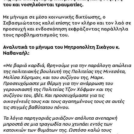
του και νοσηλεύονται τραυματίες.
Με μήνυμα σε μέσο κοινωνικής δικτύωσης, ο
Σεβασμιώτατος καλεί επίσης τον κλήρο και τον λαό σε
προσευχή και ενδοσκόπηση εκφράζοντας παράλληλα
τους προβληματισμούς του.
Αναλυτικά το μήνυμα του Μητροπολίτη Σικάγου κ.
Ναθαναήλ:
«Με βαριά καρδιά, θρηνούμε για την παράλογη απώλεια
της πολιτειακής βουλευτή της Πολιτείας της Μινεσότα,
Μελίσα Χόρτμαν, και του συζύγου της, Μαρκ.
Προσευχόμαστε με θέρμη για την ανάρρωση του
γερουσιαστή της Πολιτείας Τζον Χόφμαν και της
συζύγου του, Ιβέτ. Και προσευχόμαστε για τις
οικογένειές τους και τους αγαπημένους τους σε αυτές
τις στιγμές βαθύτατου πόνου.
Τα λόγια παρηγοριάς μοιάζουν απόλυτα ανεπαρκή
μπροστά σε μια τραγωδία που χτυπάει εντός των
κατοικιών των θυμάτων της. Ωστόσο καλώ τους