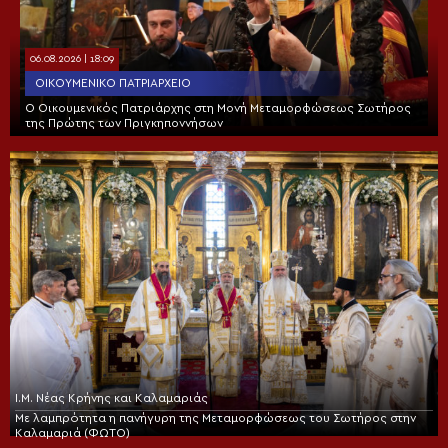
06.08.2026 | 18:09
ΟΙΚΟΥΜΕΝΙΚΌ ΠΑΤΡΙΑΡΧΕΊΟ
Ο Οικουμενικός Πατριάρχης στη Μονή Μεταμορφώσεως Σωτήρος
της Πρώτης των Πριγκηποννήσων
Ι.Μ. Νέας Κρήνης και Καλαμαριάς
Με λαμπρότητα η πανήγυρη της Μεταμορφώσεως του Σωτήρος στην
Καλαμαριά (ΦΩΤΟ)