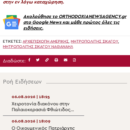
στην εν λόγω καταχώρηση.
Ακολούθησε το ORTHODOXIANEWSAGENCY.gr
στο Google News και μάθε πρώτος όλες τις
ειδήσεις.
ΕΤΙΚΈΤΕΣ:
ΑΡΧΙΕΠΙΣΚΟΠΉ ΑΜΕΡΙΚΗΣ
,
ΜΗΤΡΟΠΟΛΊΤΗΣ ΣΙΚΆΓΟΥ
,
ΜΗΤΡΟΠΟΛΊΤΗΣ ΣΙΚΆΓΟΥ ΝΑΘΑΝΑΉΛ
Διαδώστε:
Ροή Ειδήσεων
06.08.2026 | 18:25
06.08.2026 | 16:5
Χειροτονία διακόνου στην
Η εορτή της Θεί
Παλαιοκερασιά Φθιώτιδος
Μεταμορφώσεως 
(ΒΙΝΤΕΟ)
Μητρόπολη Κηφι
06.08.2026 | 18:09
06.08.2026 | 16:3
Ο Οικουμενικός Πατριάρχης
Η Καλλιθέα τίμησ