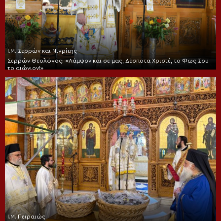
Ι.Μ. Σερρών και Νιγρίτης
Σερρών Θεολόγος: «Λάμψον και σε μας, Δέσποτα Χριστέ, το Φως Σου
το αιώνιον!»
Ι.Μ. Πειραιώς