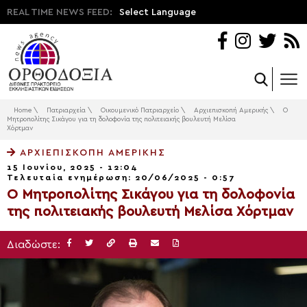
REAL TIME NEWS FEED:
Select Language
Home
\
Πατριαρχεία
\
Οικουμενικό Πατριαρχείο
\
Αρχιεπισκοπή Αμερικής
\
Ο
Μητροπολίτης Σικάγου για τη δολοφονία της πολιτειακής βουλευτή Μελίσα
Χόρτμαν
ΑΡΧΙΕΠΙΣΚΟΠΉ ΑΜΕΡΙΚΉΣ
15 Ιουνίου, 2025 - 12:04
Τελευταία ενημέρωση: 20/06/2025 - 0:57
Ο Μητροπολίτης Σικάγου για τη δολοφονία
της πολιτειακής βουλευτή Μελίσα Χόρτμαν
Διαδώστε: