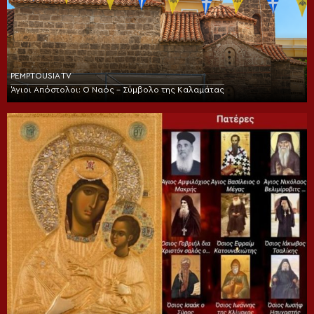
PEMPTOUSIA TV
Άγιοι Απόστολοι: Ο Ναός – Σύμβολο της Καλαμάτας