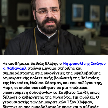
Με αισθήματα βαθιάς θλίψης ο
Μητροπολίτης Σικάγου
κ. Ναθαναήλ
στέλνει μήνυμα στήριξης και
συμπαράστασης στις οικογένειες της υψηλόβαθμης
Δημοκρατικής πολιτειακής βουλευτή της Πολιτείας
της Μινεσότα, Μελίσα Χόρτμαν, και του συζύγου της,
Μαρκ, οι οποίοι σκοτώθηκαν σε μια «πολιτικά
υποκινούμενη δολοφονία» το Σάββατο (14/6), όπως
δήλωσε ο κυβερνήτης της Μινεσότα, Τιμ Ουόλτς. Ο
γερουσιαστής των Δημοκρατικών Τζον Χόφμαν,
δέχτηκε επίσης πυροβολισμούς όπως και η σύζυγός