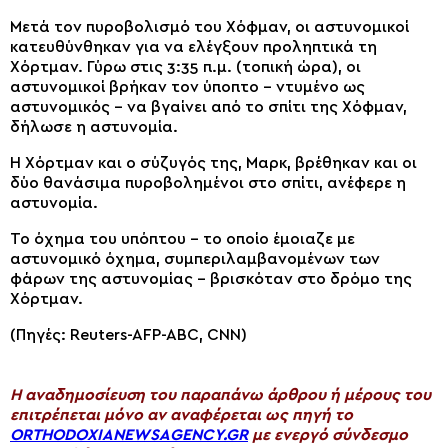
Μετά τον πυροβολισμό του Χόφμαν, οι αστυνομικοί
κατευθύνθηκαν για να ελέγξουν προληπτικά τη
Χόρτμαν. Γύρω στις 3:35 π.μ. (τοπική ώρα), οι
αστυνομικοί βρήκαν τον ύποπτο – ντυμένο ως
αστυνομικός – να βγαίνει από το σπίτι της Χόφμαν,
δήλωσε η αστυνομία.
Η Χόρτμαν και ο σύζυγός της, Μαρκ, βρέθηκαν και οι
δύο θανάσιμα πυροβολημένοι στο σπίτι, ανέφερε η
αστυνομία.
Το όχημα του υπόπτου – το οποίο έμοιαζε με
αστυνομικό όχημα, συμπεριλαμβανομένων των
φάρων της αστυνομίας – βρισκόταν στο δρόμο της
Χόρτμαν.
(Πηγές: Reuters-AFP-ABC, CNN)
H αναδημοσίευση του παραπάνω άρθρου ή μέρους του
επιτρέπεται μόνο αν αναφέρεται ως πηγή το
ORTHODOXIANEWSAGENCY.GR
με ενεργό σύνδεσμο