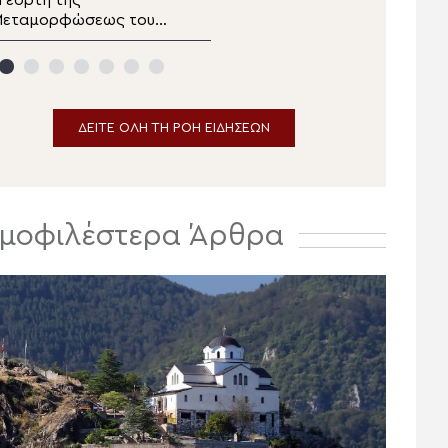
 εορτή της
Παρακολουθήστε το
Μεταμορφώσεως του
δελτίο ειδήσεων
ωτήρος στα Λευκάκια
αυπλίου
ΔΕΙΤΕ ΟΛΗ ΤΗ ΡΟΗ ΕΙΔΗΣΕΩΝ
μοφιλέστερα Άρθρα