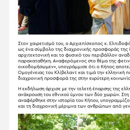
Στον χαιρετισμό του, ο Αρχιεπίσκοπος κ. Ελπιδοφ
ως ένα σύμβολο της διαχρονικής προσφοράς της Ε
αρχιτεκτονική και το φυσικό του περιβάλλον αναδ
παρακαταθήκη. Αναφερόμενος στο θέμα της φετιν
οικοδομήσωμεν», υπογράμμισε ότι ο Κήπος αποτε
Ομογένειας του Κλίβελαντ και τιμά την ελληνική 
διαχρονική προσφορά της στην ευρύτερη κοινωνία
Η εκδήλωση άρχισε με την τελετή έπαρσης της ελλη
ανάκρουση του εθνικού ύμνου των δύο χωρών. Στη σ
αναφέρθηκε στην ιστορία του Κήπου, υπογραμμίζο
και τη διαχρονική μέριμνα των ανθρώπων από γενι