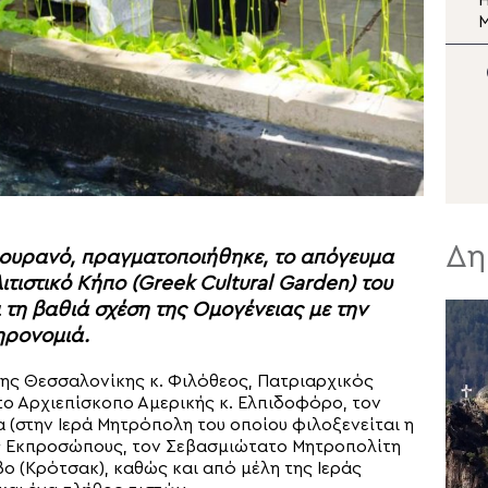
To μωσαϊκό της
Η
Σωτήρος
Μεταμορφώσεως του
Σωτήρος στη Μονή Σινά
Σ
Ν
Δη
 ουρανό, πραγματοποιήθηκε, το απόγευμα
ιτιστικό Κήπο (Greek Cultural Garden) του
ι τη βαθιά σχέση της Ομογένειας με την
ληρονομιά.
ης Θεσσαλονίκης κ. Φιλόθεος, Πατριαρχικός
 Αρχιεπίσκοπο Αμερικής κ. Ελπιδοφόρο, τον
(στην Ιερά Μητρόπολη του οποίου φιλοξενείται η
ύς Εκπροσώπους, τον Σεβασμιώτατο Μητροπολίτη
βο (Κρότσακ), καθώς και από μέλη της Ιεράς