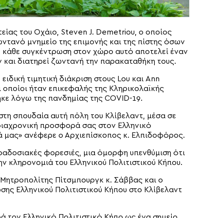
είας του Οχάιο, Steven J. Demetriou, ο οποίος
ωντανό μνημείο της επιμονής και της πίστης όσων
, κάθε συγκέντρωση στον χώρο αυτό αποτελεί έναν
 και διατηρεί ζωντανή την παρακαταθήκη τους.
ιδική τιμητική διάκριση στους Lou και Ann
οι οποίοι ήταν επικεφαλής της Κληρικολαϊκής
ηκε λόγω της πανδημίας της COVID-19.
 στη σπουδαία αυτή πόλη του Κλίβελαντ, μέσα σε
 διαχρονική προσφορά σας στον Ελληνικό
τά μας» ανέφερε ο Αρχιεπίσκοπος κ. Ελπιδοφόρος.
ραδοσιακές φορεσιές, μια όμορφη υπενθύμιση ότι
ην κληρονομιά του Ελληνικού Πολιτιστικού Κήπου.
Μητροπολίτης Πίτσμπουργκ κ. Σάββας και ο
νωσης Ελληνικού Πολιτιστικού Κήπου στο Κλίβελαντ
ρά τον Ελληνικό Πολιτιστικό Κήπο ως ένα σημείο