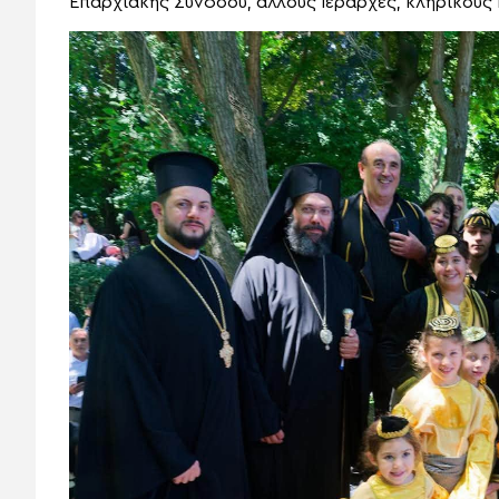
Επαρχιακής Συνόδου, άλλους Ιεράρχες, κληρικούς 