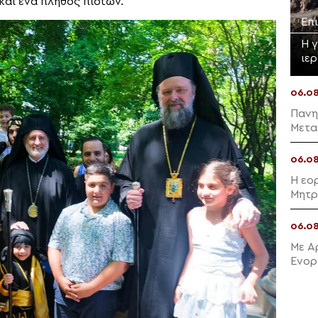
και ένα πλήθος πιστών.
Επ
Η 
ιε
06.0
Πανη
Μετα
06.0
Η εο
Μητρ
06.0
Με Α
Ενορ
Μαλλ