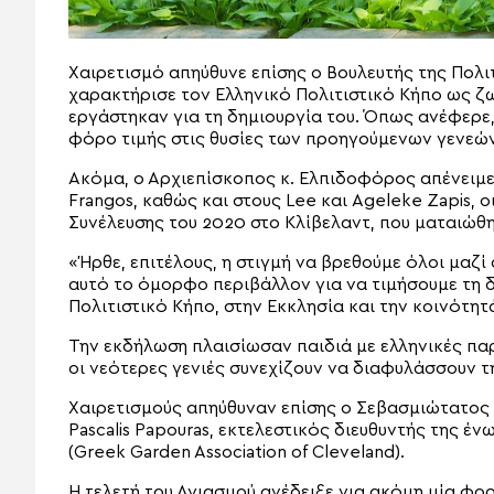
Χαιρετισμό απηύθυνε επίσης ο Βουλευτής της Πολιτ
χαρακτήρισε τον Ελληνικό Πολιτιστικό Κήπο ως ζ
εργάστηκαν για τη δημιουργία του. Όπως ανέφερε
φόρο τιμής στις θυσίες των προηγούμενων γενεών
Ακόμα, ο Αρχιεπίσκοπος κ. Ελπιδοφόρος απένειμε ε
Frangos, καθώς και στους Lee και Ageleke Zapis, 
Συνέλευσης του 2020 στο Κλίβελαντ, που ματαιώθ
«Ήρθε, επιτέλους, η στιγμή να βρεθούμε όλοι μαζί
αυτό το όμορφο περιβάλλον για να τιμήσουμε τη
Πολιτιστικό Κήπο, στην Εκκλησία και την κοινότη
Την εκδήλωση πλαισίωσαν παιδιά με ελληνικές πα
οι νεότερες γενιές συνεχίζουν να διαφυλάσσουν τ
Χαιρετισμούς απηύθυναν επίσης ο Σεβασμιώτατος 
Pascalis Papouras, εκτελεστικός διευθυντής της έ
(Greek Garden Association of Cleveland).
Η τελετή του Αγιασμού ανέδειξε για ακόμη μία φο