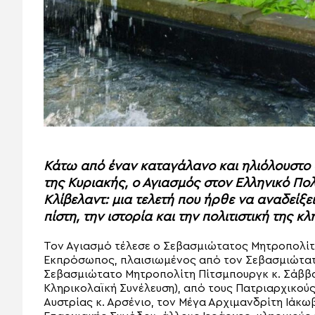
Κάτω από έναν καταγάλανο και ηλιόλουστο
της Κυριακής, ο Αγιασμός στον Ελληνικό Πολ
Κλίβελαντ: μια τελετή που ήρθε να αναδείξε
πίστη, την ιστορία και την πολιτιστική της κ
Τον Αγιασμό τέλεσε ο Σεβασμιώτατος Μητροπολίτ
Εκπρόσωπος, πλαισιωμένος από τον Σεβασμιώτατο
Σεβασμιώτατο Μητροπολίτη Πίτσμπουργκ κ. Σάββα 
Κληρικολαϊκή Συνέλευση), από τους Πατριαρχικο
Αυστρίας κ. Αρσένιο, τον Μέγα Αρχιμανδρίτη Ιάκω