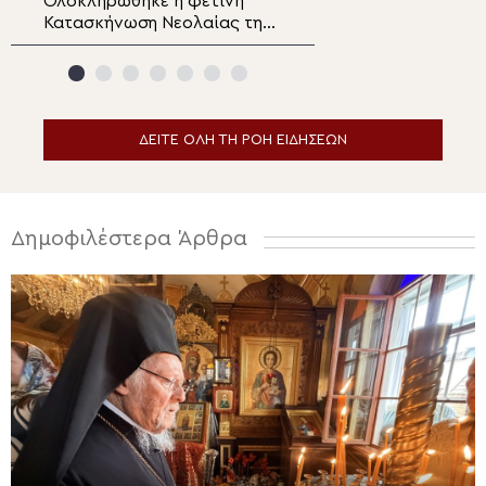
Ολοκληρώθηκε η φετινή
Με εκκλησιαστικ
Κατασκήνωση Νεολαίας της
λαμπρότητα και 
Μητρόπολης Άκκρας : «Ο
βαθιάς συγκίνησ
Γάμος ως Ορθόδοξο
Μνημόσυνο του 
Μυστήριο»
Μητροπολίτου Κ
κυρού Διονυσίου
ΔΕΙΤΕ ΟΛΗ ΤΗ ΡΟΗ ΕΙΔΗΣΕΩΝ
Δημοφιλέστερα Άρθρα