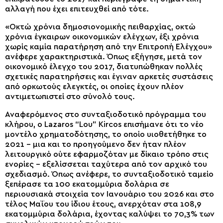
αλλαγή που έχει επιτευχθεί από τότε.
«Οκτώ χρόνια δημοσιονομικής πειθαρχίας, οκτώ
χρόνια έγκαιρων οικονομικών ελέγχων, έξι χρόνια
χωρίς καμία παρατήρηση από την Επιτροπή Ελέγχου»
ανέφερε χαρακτηριστικά. Όπως εξήγησε, μετά τον
οικονομικό έλεγχο του 2017, διατυπώθηκαν πολλές
σχετικές παρατηρήσεις και έγιναν αρκετές συστάσεις
από ορκωτούς ελεγκτές, οι οποίες έχουν πλέον
αντιμετωπιστεί στο σύνολό τους.
Αναφερόμενος στο συνταξιοδοτικό πρόγραμμα του
κλήρου, ο Lazaros “Lou” Kircos επισήμανε ότι το νέο
μοντέλο χρηματοδότησης, το οποίο υιοθετήθηκε το
2021 – μια και το προηγούμενο δεν ήταν πλέον
λειτουργικό ούτε εφαρμοζόταν με δίκαιο τρόπο στις
ενορίες – εξελίσσεται ταχύτερα από τον αρχικό του
σχεδιασμό. Όπως ανέφερε, το συνταξιοδοτικό ταμείο
ξεπέρασε τα 100 εκατομμύρια δολάρια σε
περιουσιακά στοιχεία τον Ιανουάριο του 2026 και στο
τέλος Μαΐου του ίδιου έτους, ανερχόταν στα 108,9
εκατομμύρια δολάρια, έχοντας καλύψει το 70,3% των