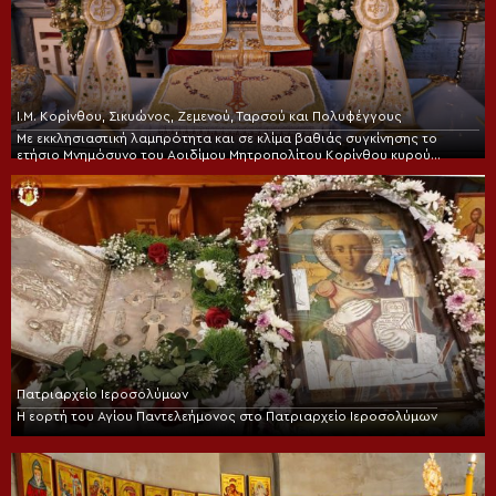
Ι.Μ. Κορίνθου, Σικυώνος, Ζεμενού, Ταρσού και Πολυφέγγους
Με εκκλησιαστική λαμπρότητα και σε κλίμα βαθιάς συγκίνησης το
ετήσιο Μνημόσυνο του Αοιδίμου Μητροπολίτου Κορίνθου κυρού
Διονυσίου
Πατριαρχείο Ιεροσολύμων
Η εορτή του Αγίου Παντελεήμονος στο Πατριαρχείο Ιεροσολύμων