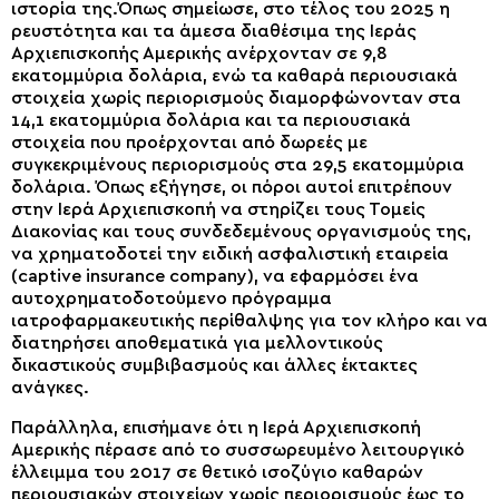
ιστορία της.Όπως σημείωσε, στο τέλος του 2025 η
ρευστότητα και τα άμεσα διαθέσιμα της Ιεράς
Αρχιεπισκοπής Αμερικής ανέρχονταν σε 9,8
εκατομμύρια δολάρια, ενώ τα καθαρά περιουσιακά
στοιχεία χωρίς περιορισμούς διαμορφώνονταν στα
14,1 εκατομμύρια δολάρια και τα περιουσιακά
στοιχεία που προέρχονται από δωρεές με
συγκεκριμένους περιορισμούς στα 29,5 εκατομμύρια
δολάρια. Όπως εξήγησε, οι πόροι αυτοί επιτρέπουν
στην Ιερά Αρχιεπισκοπή να στηρίζει τους Τομείς
Διακονίας και τους συνδεδεμένους οργανισμούς της,
να χρηματοδοτεί την ειδική ασφαλιστική εταιρεία
(captive insurance company), να εφαρμόσει ένα
αυτοχρηματοδοτούμενο πρόγραμμα
ιατροφαρμακευτικής περίθαλψης για τον κλήρο και να
διατηρήσει αποθεματικά για μελλοντικούς
δικαστικούς συμβιβασμούς και άλλες έκτακτες
ανάγκες.
Παράλληλα, επισήμανε ότι η Ιερά Αρχιεπισκοπή
Αμερικής πέρασε από το συσσωρευμένο λειτουργικό
έλλειμμα του 2017 σε θετικό ισοζύγιο καθαρών
περιουσιακών στοιχείων χωρίς περιορισμούς έως το