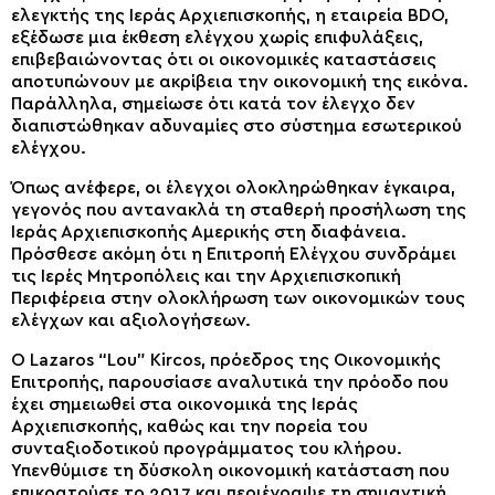
ελεγκτής της Ιεράς Αρχιεπισκοπής, η εταιρεία BDO,
εξέδωσε μια έκθεση ελέγχου χωρίς επιφυλάξεις,
επιβεβαιώνοντας ότι οι οικονομικές καταστάσεις
αποτυπώνουν με ακρίβεια την οικονομική της εικόνα.
Παράλληλα, σημείωσε ότι κατά τον έλεγχο δεν
διαπιστώθηκαν αδυναμίες στο σύστημα εσωτερικού
ελέγχου.
Όπως ανέφερε, οι έλεγχοι ολοκληρώθηκαν έγκαιρα,
γεγονός που αντανακλά τη σταθερή προσήλωση της
Ιεράς Αρχιεπισκοπής Αμερικής στη διαφάνεια.
Πρόσθεσε ακόμη ότι η Επιτροπή Ελέγχου συνδράμει
τις Ιερές Μητροπόλεις και την Αρχιεπισκοπική
Περιφέρεια στην ολοκλήρωση των οικονομικών τους
ελέγχων και αξιολογήσεων.
Ο Lazaros “Lou” Kircos, πρόεδρος της Οικονομικής
Επιτροπής, παρουσίασε αναλυτικά την πρόοδο που
έχει σημειωθεί στα οικονομικά της Ιεράς
Αρχιεπισκοπής, καθώς και την πορεία του
συνταξιοδοτικού προγράμματος του κλήρου.
Υπενθύμισε τη δύσκολη οικονομική κατάσταση που
επικρατούσε το 2017 και περιέγραψε τη σημαντική