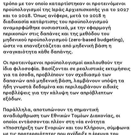
τρόπο με τον οποίο καταρτίστηκαν οι προτεινόμενοι
προϋπολογισμοί της Ιεράς Αρχιεπισκοπής για το 2027
και το 2028. Όπως ανέφερε, μετά το 2018 η
διαδικασία κατάρτισης του προϋπολογισμού
αναμορφώθηκε ουσιαστικά, με την εφαρμογή
περικοπών στις δαπάνες και της μεθόδου του
μηδενικού προϋπολογισμού (zero-based budgeting),
ώστε να επανεξετάζεται από μηδενική βάση η
αναγκαιότητα κάθε δαπάνης.
Οι προτεινόμενοι προϋπολογισμοί ακολουθούν την
ίδια φιλοσοφία. Βασίζονται σε ρεαλιστικές εκτιμήσεις
για τα έσοδα, προβλέπουν τον σχεδιασμό των
δαπανών από μηδενική βάση, λαμβάνουν υπόψη τα
ήδη γνωστά δεδομένα και περιλαμβάνουν ειδικές
προβλέψεις για την κάλυψη των απρόβλεπτων
εξόδων.
Παράλληλα, αποτυπώνουν τη σημαντική
αναδιάρθρωση των Εθνικών Τομέων Διακονίας, οι
οποίοι εντάσσονται πλέον στη νέα ενότητα
«Υποστήριξη των Ενοριών και του Κλήρου», σύμφωνα
με τις προτεραιότητες που ανέδειξε η έρευνα του