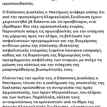
ιεροσπουδαστές.
Ο Επίσκοπος Διοκλείας κ. Νεκτάριος ανέφερε επίσης ότι
από την προηγούμενη Κληρικολαϊκή Συνέλευση έχουν
χειροτονηθεί 38 διάκονοι και 20 πρεσβύτεροι, ενώ
ιδρύθηκαν δύο νέες ιεραποστολικές ενορίες.
Παρουσίασε ακόμη τις πρωτοβουλίες για την ενίσχυση
της μέριμνας προς τον κλήρο, τη βελτίωση των
ασφαλιστικών προγραμμάτων και της διαχείρισης
κινδύνων μέσω της σύστασης ιδιόκτητης
ασφαλιστικής εταιρείας (captive insurance company),
καθώς και τη διερεύνηση της δημιουργίας ενός
προγράμματος ασφάλισης των ενοριών, με στόχο τη
μείωση του κόστους και την ενίσχυση της
μακροπρόθεσμης βιωσιμότητάς τους.
Κλείνοντας την ομιλία του, ο Επίσκοπος Διοκλείας κ.
Νεκτάριος τόνισε ότι η εκπλήρωση της αποστολής της
Εκκλησίας προϋποθέτει τη συνεργασία της Ιεράς
Αρχιεπισκοπής, των Ιερών Μητροπόλεων, του κλήρου
και των πιστών. Παράλληλα, κάλεσε τους
αντιπροσώπους να εμπνευστούν από το θέμα της
φετινής Κληρικολαϊκής Συνέλευσης, «Ἀναστῶμεν καὶ