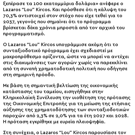
ξεπέρασε τα 100 εκατομμύρια δολάρια» ανέφερε ο
Lazaros “Lou” Kircos. Και πρόσθεσε ότι η κάλυψη του
70,3% αντιστοιχεί στον στόχο που είχε τεθεί για το
2037, γεγονός που σημαίνει ότι το πρόγραμμα
βρίσκεται δέκα χρόνια μπροστά από τον αρχικό του
προγραμματισμό.
Ο Lazaros “Lou” Kircos υπογράμμισε ακόμη ότι το
συνταξιοδοτικό πρόγραμμα έχει σχεδιαστεί με
μακροπρόθεσμο ορίζοντα, ώστε να μπορεί να αντέχει
στις διακυμάνσεις των αγορών χωρίς να παρεκκλίνει
από τη συνεπή χρηματοδοτική πολιτική που οδήγησε
στη σημερινή πρόοδο.
Με βάση τη σημαντική βελτίωση της οικονομικής
κατάστασης του ταμείου, εισηγήθηκε στην
Κληρικολαϊκή Συνέλευση την υιοθέτηση της πρότασης
της Οικονομικής Επιτροπής για τη μείωση της ετήσιας
αύξησης της χρηματοδότησης των συνταξιοδοτικών
παροχών από 2,3% σε 2,0% για τα έτη 2027 και 2028.
Η πρόταση εγκρίθηκε με ευρεία πλειοψηφία.
Στη συνέχεια, ο Lazaros “Lou” Kircos παρουσίασε τον