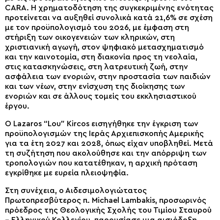
CARA. Η χρηματοδότηση της συγκεκριμένης ενότητας
προτείνεται να αυξηθεί συνολικά κατά 21,6% σε σχέση
με τον προϋπολογισμό του 2026, με έμφαση στη
στήριξη των οικογενειών των κληρικών, στη
χριστιανική αγωγή, στον ψηφιακό μετασχηματισμό
και την καινοτομία, στη διακονία προς τη νεολαία,
στις κατασκηνώσεις, στη λατρευτική ζωή, στην
ασφάλεια των ενοριών, στην προστασία των παιδιών
και των νέων, στην ενίσχυση της διοίκησης των
ενοριών και σε άλλους τομείς του εκκλησιαστικού
έργου.
Ο Lazaros “Lou” Kircos εισηγήθηκε την έγκριση των
προϋπολογισμών της Ιεράς Αρχιεπισκοπής Αμερικής
για τα έτη 2027 και 2028, όπως είχαν υποβληθεί. Μετά
τη συζήτηση που ακολούθησε και την απόρριψη των
τροπολογιών που κατατέθηκαν, η αρχική πρόταση
εγκρίθηκε με ευρεία πλειοψηφία.
Στη συνέχεια, ο Αιδεσιμολογιώτατος
Πρωτοπρεσβύτερος π. Michael Lambakis, προσωρινός
πρόεδρος της Θεολογικής Σχολής του Τιμίου Σταυρού