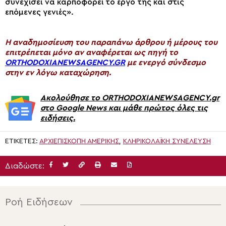
συνεχίσει να καρποφορεί το έργο της και στις
επόμενες γενιές».
H αναδημοσίευση του παραπάνω άρθρου ή μέρους του
επιτρέπεται μόνο αν αναφέρεται ως πηγή το
ORTHODOXIANEWSAGENCY.GR
με ενεργό σύνδεσμο
στην εν λόγω καταχώρηση.
Ακολούθησε το ORTHODOXIANEWSAGENCY.gr
στο Google News και μάθε πρώτος όλες τις
ειδήσεις.
ΕΤΙΚΈΤΕΣ:
ΑΡΧΙΕΠΙΣΚΟΠΉ ΑΜΕΡΙΚΗΣ
,
ΚΛΗΡΙΚΟΛΑΪΚΉ ΣΥΝΈΛΕΥΣΗ
Διαδώστε:
Ροή Ειδήσεων