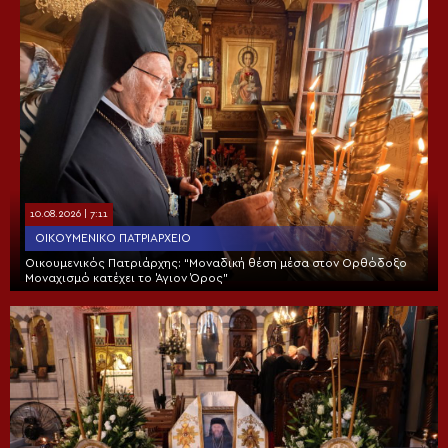
10.08.2026 | 7:11
ΟΙΚΟΥΜΕΝΙΚΌ ΠΑΤΡΙΑΡΧΕΊΟ
Οικουμενικός Πατριάρχης: “Μοναδική θέση μέσα στον Ορθόδοξο
Μοναχισμό κατέχει το Άγιον Όρος”