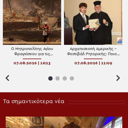
Ο Μητροπολίτης Αγίου
Αρχιεπισκοπή Αμερικής –
Φραγκίσκου για τις
Φεστιβάλ Ρητορικής: Ποιος
πυρκαγιές στο Σποκέιν και
είναι ο φετινός νικητής
07.08.2026 | 16:13
07.08.2026 | 11:09
την κοινότητα της Αγίας
Τριάδος
Τα σημαντικότερα νέα