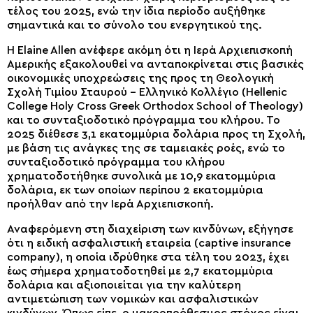
τέλος του 2025, ενώ την ίδια περίοδο αυξήθηκε
σημαντικά και το σύνολο του ενεργητικού της.
Η Elaine Allen ανέφερε ακόμη ότι η Ιερά Αρχιεπισκοπή
Αμερικής εξακολουθεί να ανταποκρίνεται στις βασικές
οικονομικές υποχρεώσεις της προς τη Θεολογική
Σχολή Τιμίου Σταυρού – Ελληνικό Κολλέγιο (Hellenic
College Holy Cross Greek Orthodox School of Theology)
και το συνταξιοδοτικό πρόγραμμα του κλήρου. Το
2025 διέθεσε 3,1 εκατομμύρια δολάρια προς τη Σχολή,
με βάση τις ανάγκες της σε ταμειακές ροές, ενώ το
συνταξιοδοτικό πρόγραμμα του κλήρου
χρηματοδοτήθηκε συνολικά με 10,9 εκατομμύρια
δολάρια, εκ των οποίων περίπου 2 εκατομμύρια
προήλθαν από την Ιερά Αρχιεπισκοπή.
Αναφερόμενη στη διαχείριση των κινδύνων, εξήγησε
ότι η ειδική ασφαλιστική εταιρεία (captive insurance
company), η οποία ιδρύθηκε στα τέλη του 2023, έχει
έως σήμερα χρηματοδοτηθεί με 2,7 εκατομμύρια
δολάρια και αξιοποιείται για την καλύτερη
αντιμετώπιση των νομικών και ασφαλιστικών
κινδύνων. Όπως είπε, ο μακροπρόθεσμος στόχος είναι