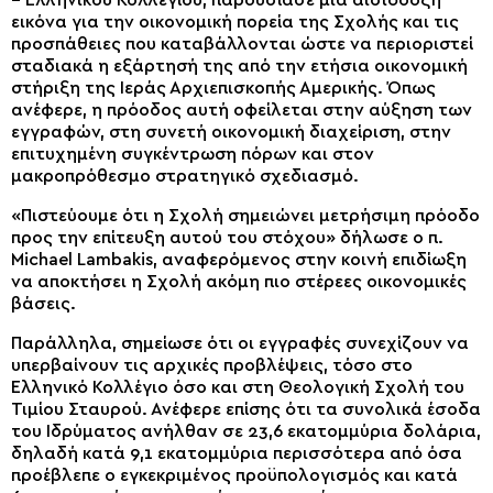
– Ελληνικού Κολλεγίου, παρουσίασε μια αισιόδοξη
εικόνα για την οικονομική πορεία της Σχολής και τις
προσπάθειες που καταβάλλονται ώστε να περιοριστεί
σταδιακά η εξάρτησή της από την ετήσια οικονομική
στήριξη της Ιεράς Αρχιεπισκοπής Αμερικής. Όπως
ανέφερε, η πρόοδος αυτή οφείλεται στην αύξηση των
εγγραφών, στη συνετή οικονομική διαχείριση, στην
επιτυχημένη συγκέντρωση πόρων και στον
μακροπρόθεσμο στρατηγικό σχεδιασμό.
«Πιστεύουμε ότι η Σχολή σημειώνει μετρήσιμη πρόοδο
προς την επίτευξη αυτού του στόχου» δήλωσε ο π.
Michael Lambakis, αναφερόμενος στην κοινή επιδίωξη
να αποκτήσει η Σχολή ακόμη πιο στέρεες οικονομικές
βάσεις.
Παράλληλα, σημείωσε ότι οι εγγραφές συνεχίζουν να
υπερβαίνουν τις αρχικές προβλέψεις, τόσο στο
Ελληνικό Κολλέγιο όσο και στη Θεολογική Σχολή του
Τιμίου Σταυρού. Ανέφερε επίσης ότι τα συνολικά έσοδα
του Ιδρύματος ανήλθαν σε 23,6 εκατομμύρια δολάρια,
δηλαδή κατά 9,1 εκατομμύρια περισσότερα από όσα
προέβλεπε ο εγκεκριμένος προϋπολογισμός και κατά