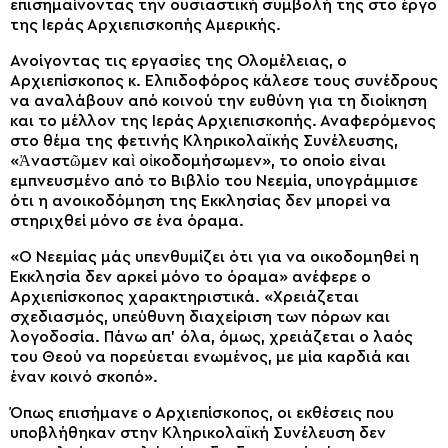
επισημαίνοντας την ουσιαστική συμβολή της στο έργο
της Ιεράς Αρχιεπισκοπής Αμερικής.
Ανοίγοντας τις εργασίες της Ολομέλειας, ο
Αρχιεπίσκοπος κ. Ελπιδοφόρος κάλεσε τους συνέδρους
να αναλάβουν από κοινού την ευθύνη για τη διοίκηση
και το μέλλον της Ιεράς Αρχιεπισκοπής. Αναφερόμενος
στο θέμα της φετινής Κληρικολαϊκής Συνέλευσης,
«Ἀναστῶμεν καὶ οἰκοδομήσωμεν», το οποίο είναι
εμπνευσμένο από το Βιβλίο του Νεεμία, υπογράμμισε
ότι η ανοικοδόμηση της Εκκλησίας δεν μπορεί να
στηριχθεί μόνο σε ένα όραμα.
«Ο Νεεμίας μάς υπενθυμίζει ότι για να οικοδομηθεί η
Εκκλησία δεν αρκεί μόνο το όραμα» ανέφερε ο
Αρχιεπίσκοπος χαρακτηριστικά. «Χρειάζεται
σχεδιασμός, υπεύθυνη διαχείριση των πόρων και
λογοδοσία. Πάνω απ’ όλα, όμως, χρειάζεται ο λαός
του Θεού να πορεύεται ενωμένος, με μία καρδιά και
έναν κοινό σκοπό».
Όπως επισήμανε ο Αρχιεπίσκοπος, οι εκθέσεις που
υποβλήθηκαν στην Κληρικολαϊκή Συνέλευση δεν