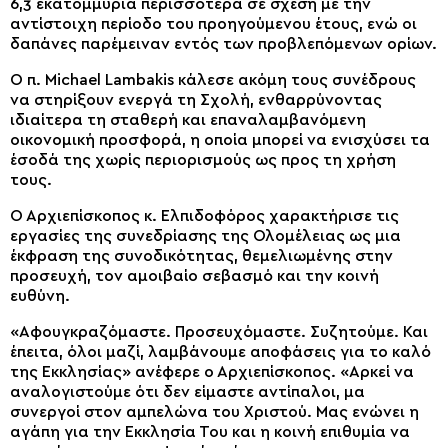
6,3 εκατομμύρια περισσότερα σε σχέση με την
αντίστοιχη περίοδο του προηγούμενου έτους, ενώ οι
δαπάνες παρέμειναν εντός των προβλεπόμενων ορίων.
Ο π. Michael Lambakis κάλεσε ακόμη τους συνέδρους
να στηρίξουν ενεργά τη Σχολή, ενθαρρύνοντας
ιδιαίτερα τη σταθερή και επαναλαμβανόμενη
οικονομική προσφορά, η οποία μπορεί να ενισχύσει τα
έσοδά της χωρίς περιορισμούς ως προς τη χρήση
τους.
Ο Αρχιεπίσκοπος κ. Ελπιδοφόρος χαρακτήρισε τις
εργασίες της συνεδρίασης της Ολομέλειας ως μια
έκφραση της συνοδικότητας, θεμελιωμένης στην
προσευχή, τον αμοιβαίο σεβασμό και την κοινή
ευθύνη.
«Αφουγκραζόμαστε. Προσευχόμαστε. Συζητούμε. Και
έπειτα, όλοι μαζί, λαμβάνουμε αποφάσεις για το καλό
της Εκκλησίας» ανέφερε ο Αρχιεπίσκοπος. «Αρκεί να
αναλογιστούμε ότι δεν είμαστε αντίπαλοι, μα
συνεργοί στον αμπελώνα του Χριστού. Μας ενώνει η
αγάπη για την Εκκλησία Του και η κοινή επιθυμία να