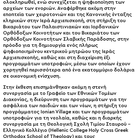
ολοκληρωθεί, ενώ συνεχίζεται η ψηφιοποίηση των
αρχείων των ενοριών. Αναφέρθηκε ακόμη στην
εποπτεία των χειροτονιών και της Κανονικής ένταξης
κληρικών στην Ιερά Αρχιεπισκοπή, στη στήριξη του
Βικαριάτου των Παλαιστινιακών και Ιορδανικών
Ορθόδοξων Κοινοτήτων και του Βικαριάτου των
Ορθόδοξων Κοινοτήτων Σλαβικής Παράδοσης, στην
πρόοδο για τη δημιουργία ενός πλήρως
ψηφιοποιημένου κεντρικού μητρώου της Ιεράς
Αρχιεπισκοπής, καθώς και στη διαχείριση έξι
προγραμμάτων υποτροφιών, μέσω των οποίων έχουν
χορηγηθεί περισσότερα από ένα εκατομμύριο δολάρια
σε οικονομική ενίσχυση.
Στην έκθεση επισημάνθηκαν ακόμη η στενή
συνεργασία με το Γραφείο των Εθνικών Τομέων
Διακονίας, η διεύρυνση των προγραμμάτων για την
ασφάλεια των παιδιών και των νέων, η στήριξη του
προγράμματος Ionian Village και των προγραμμάτων
υποτροφιών για τη νεολαία, καθώς και η διαρκής
συνεργασία με τη Θεολογική Σχολή Τιμίου Σταυρού –
Ελληνικό Κολλέγιο (Hellenic College Holy Cross Greek
Orthodox School of Theology) και τους