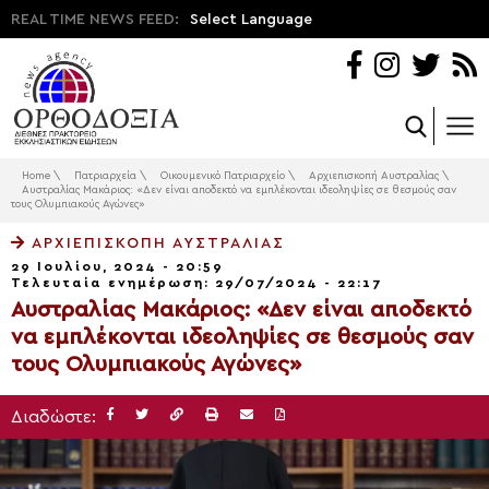
REAL TIME NEWS FEED:
Select Language
Home
\
Πατριαρχεία
\
Οικουμενικό Πατριαρχείο
\
Αρχιεπισκοπή Αυστραλίας
\
Αυστραλίας Μακάριος: «Δεν είναι αποδεκτό να εμπλέκονται ιδεοληψίες σε θεσμούς σαν
τους Ολυμπιακούς Αγώνες»
ΑΡΧΙΕΠΙΣΚΟΠΉ ΑΥΣΤΡΑΛΊΑΣ
29 Ιουλίου, 2024 - 20:59
Τελευταία ενημέρωση: 29/07/2024 - 22:17
Αυστραλίας Μακάριος: «Δεν είναι αποδεκτό
να εμπλέκονται ιδεοληψίες σε θεσμούς σαν
τους Ολυμπιακούς Αγώνες»
Διαδώστε: