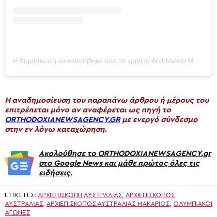
Η δημοσίευση κοινοποιήθηκε από το χρήστη Archbishop Makarios of Australia (@archbishop_makarios)
H αναδημοσίευση του παραπάνω άρθρου ή μέρους του
επιτρέπεται μόνο αν αναφέρεται ως πηγή το
ORTHODOXIANEWSAGENCY.GR
με ενεργό σύνδεσμο
στην εν λόγω καταχώρηση.
Ακολούθησε το ORTHODOXIANEWSAGENCY.gr
στο Google News και μάθε πρώτος όλες τις
ειδήσεις.
ΕΤΙΚΈΤΕΣ:
ΑΡΧΙΕΠΙΣΚΟΠΉ ΑΥΣΤΡΑΛΊΑΣ
,
ΑΡΧΙΕΠΊΣΚΟΠΟΣ
ΑΥΣΤΡΑΛΊΑΣ
,
ΑΡΧΙΕΠΊΣΚΟΠΟΣ ΑΥΣΤΡΑΛΊΑΣ ΜΑΚΆΡΙΟΣ
,
ΟΛΥΜΠΙΑΚΟΊ
ΑΓΏΝΕΣ