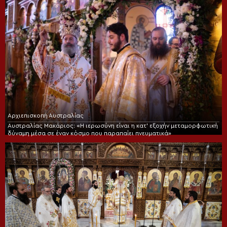
Αρχιεπισκοπή Αυστραλίας
Αυστραλίας Μακάριος: «Η ιερωσύνη είναι η κατ’ εξοχήν μεταμορφωτική
δύναμη μέσα σε έναν κόσμο που παραπαίει πνευματικά»