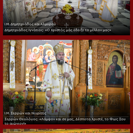
Ι.Μ. Δημητριάδος και Αλμυρού
Δημητριάδος Ιγνάτιος: «Ο Χριστός μάς έδειξε το μέλλον μας»
Ι.Μ. Σερρών και Νιγρίτης
Σερρών Θεολόγος: «Λάμψον και σε μας, Δέσποτα Χριστέ, το Φως Σου
το αιώνιον!»