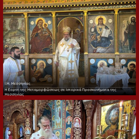
Ι.Μ. Μεσσηνίας
Η Εορτή της Μεταμορφώσεως σε Ιστορικά Προσκυνήματα της
Μεσσηνίας