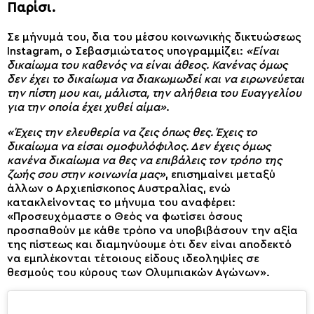
Παρίσι.
Σε μήνυμά του, δια του μέσου κοινωνικής δικτυώσεως
Instagram, ο Σεβασμιώτατος υπογραμμίζει:
«Είναι
δικαίωμα του καθενός να είναι άθεος. Κανένας όμως
δεν έχει το δικαίωμα να διακωμωδεί και να ειρωνεύεται
την πίστη μου και, μάλιστα, την αλήθεια του Ευαγγελίου
για την οποία έχει χυθεί αίμα»
.
«Έχεις την ελευθερία να ζεις όπως θες. Έχεις το
δικαίωμα να είσαι ομοφυλόφιλος. Δεν έχεις όμως
κανένα δικαίωμα να θες να επιβάλεις τον τρόπο της
ζωής σου στην κοινωνία μας»
, επισημαίνει μεταξύ
άλλων ο Αρχιεπίσκοπος Αυστραλίας, ενώ
κατακλείνοντας το μήνυμα του αναφέρει:
«Προσευχόμαστε ο Θεός να φωτίσει όσους
προσπαθούν με κάθε τρόπο να υποβιβάσουν την αξία
της πίστεως και διαμηνύουμε ότι δεν είναι αποδεκτό
να εμπλέκονται τέτοιους είδους ιδεοληψίες σε
θεσμούς του κύρους των Ολυμπιακών Αγώνων».