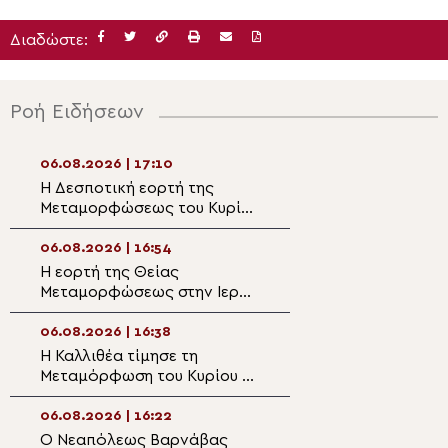
Διαδώστε:
Ροή Ειδήσεων
06.08.2026 | 17:10
06.08.2026 | 15:3
Η Δεσποτική εορτή της
Αίγιο: Σημαντικ
Μεταμορφώσεως του Κυρίου
στην ανοικοδόμ
στην Ιερά Μητρόπολη
Ιερού Ναού Αγίο
Πειραιώς
06.08.2026 | 16:54
06.08.2026 | 15:1
Η εορτή της Θείας
Η πανήγυρη του
Μεταμορφώσεως στην Ιερά
Μητροπολιτικού
Μητρόπολη Κηφισίας
Αργυροκάστρου
06.08.2026 | 16:38
06.08.2026 | 15:0
Η Καλλιθέα τίμησε τη
Θεσσαλιώτιδος 
Μεταμόρφωση του Κυρίου με
Το άκτιστο Φως
τον Επίσκοπο Ρωγών
μεταμορφώνει 
Φιλόθεο
06.08.2026 | 16:22
06.08.2026 | 14:4
Ο Νεαπόλεως Βαρνάβας
Σερρών Θεολόγ