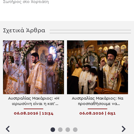
Σωτήρος στο Χορτιάτη
Σχετικά Άρθρα
Αυστραλίας Μακάριος: «Η
Αυστραλίας Μακάριος: Να
ιερωσύνη είναι η κατ’
προσπαθήσουμε να
εξοχήν μεταμορφωτική
μεταμορφωθούμε
06.08.2026 | 12:34
06.08.2026 | 6:51
δύναμη μέσα σε έναν κόσμο
πνευματικά και να υποστούμε
που παραπαίει πνευματικά»
την «καλή αλλοίωση»