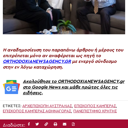
H αναδημοσίευση του παραπάνω άρθρου ή μέρους του
επιτρέπεται μόνο αν αναφέρεται ως πηγή το
ORTHODOXIANEWSAGENCY.GR
με ενεργό σύνδεσμο
στην εν λόγω καταχώρηση.
Ακολούθησε το ORTHODOXIANEWSAGENCY.gr
στο Google News και μάθε πρώτος όλες τις
ειδήσεις.
ΕΤΙΚΈΤΕΣ:
ΑΡΧΙΕΠΙΣΚΟΠΉ ΑΥΣΤΡΑΛΊΑΣ
,
ΕΠΊΣΚΟΠΟΣ ΚΑΜΠΈΡΑΣ
,
ΕΠΊΣΚΟΠΟΣ ΚΑΜΠΈΡΑΣ ΑΘΗΝΑΓΌΡΑΣ
,
ΠΑΝΕΠΙΣΤΉΜΙΟ ΚΡΉΤΗΣ
Διαδώστε: