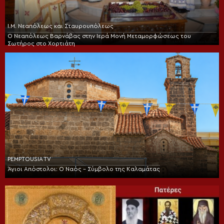
Ι.Μ. Νεαπόλεως και Σταυρουπόλεως
Ο Νεαπόλεως Βαρνάβας στην Ιερά Μονή Μεταμορφώσεως του
Σωτήρος στο Χορτιάτη
PEMPTOUSIA TV
Άγιοι Απόστολοι: Ο Ναός – Σύμβολο της Καλαμάτας