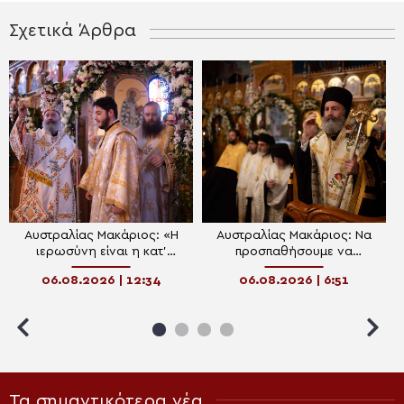
Σχετικά Άρθρα
Αυστραλίας Μακάριος: «Η
Αυστραλίας Μακάριος: Να
ιερωσύνη είναι η κατ’
προσπαθήσουμε να
εξοχήν μεταμορφωτική
μεταμορφωθούμε
06.08.2026 | 12:34
06.08.2026 | 6:51
δύναμη μέσα σε έναν κόσμο
πνευματικά και να υποστούμε
που παραπαίει πνευματικά»
την «καλή αλλοίωση»
Τα σημαντικότερα νέα