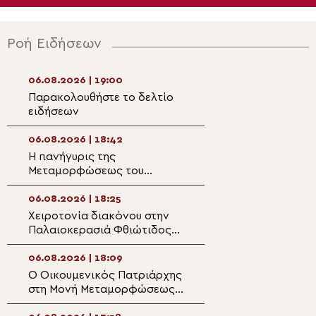
Ροή Ειδήσεων
06.08.2026 | 19:00
06.08.2026 | 17:2
Παρακολουθήστε το δελτίο
Αρχιερατική Θεί
ειδήσεων
Λειτουργία στο Γ
ορεινής Ναυπακ
06.08.2026 | 18:42
06.08.2026 | 17:1
Η πανήγυρις της
Η Δεσποτική εορ
Μεταμορφώσεως του
Μεταμορφώσεως 
Σωτήρος στη Θεσσαλονίκη
στη Μητρόπολη 
06.08.2026 | 18:25
06.08.2026 | 16:5
Χειροτονία διακόνου στην
Η εορτή της Θεί
Παλαιοκερασιά Φθιώτιδος
Μεταμορφώσεως 
(ΒΙΝΤΕΟ)
Μητρόπολη Κηφι
06.08.2026 | 18:09
06.08.2026 | 16:3
Ο Οικουμενικός Πατριάρχης
Η Καλλιθέα τίμησ
στη Μονή Μεταμορφώσεως
Μεταμόρφωση το
Σωτήρος της Πρώτης των
τον Επίσκοπο Ρ