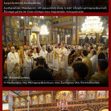
Αρχιεπισκοπή Αυστραλίας
Αυστραλίας Μακάριος: «Η ιερωσύνη είναι η κατ’ εξοχήν μεταμορφωτική
δύναμη μέσα σε έναν κόσμο που παραπαίει πνευματικά»
Ι.Μ. Θεσσαλονίκης
Η πανήγυρις της Μεταμορφώσεως του Σωτήρος στη Θεσσαλονίκη