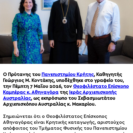
Ο Πρύτανης του
Πανεπιστημίου Κρήτης
, Καθηγητής
Γεώργιος Μ. Κοντάκης, υποδέχθηκε στο γραφείο του,
την Πέμπτη 7 Μαΐου 2026, τον
Θεοφιλέστατο Επίσκοπο
Καμπέρας κ. Αθηναγόρα
της
Ιεράς Αρχιεπισκοπής
Αυστραλίας
, ως εκπρόσωπο του Σεβασμιωτάτου
Αρχιεπισκόπου Αυστραλίας κ. Μακαρίου.
Σημειώνεται ότι ο Θεοφιλέστατος Επίσκοπος
Αθηναγόρας είναι Κρητικής καταγωγής, αριστούχος
απόφοιτος του Τμήματος Φυσικής του Πανεπιστημίου