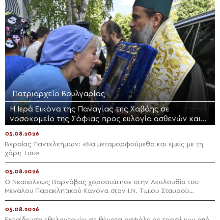
Πατριαρχείο Βουλγαρίας
Η Ιερά Εικόνα της Παναγίας της Χαβάης σε
νοσοκομείο της Σόφιας προς ευλογία ασθενών και
προσωπικού
05.08.2026
Βεροίας Παντελεήμων: «Nα μεταμορφούμεθα και εμείς με τη
χάρη Του»
05.08.2026
Ο Νεαπόλεως Βαρνάβας χοροστάτησε στην Ακολουθία του
Μεγάλου Παρακλητικού Κανόνα στον Ι.Ν. Τιμίου Σταυρού
Διαλογής
05.08.2026