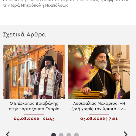
Εκπαίδευση εθελοντριών σε θέματα ασφάλειας τροφίμων από
την Ιερά Μητρόπολη Νεαπόλεως
Σχετικά Άρθρα
Ο Επίσκοπος Βρισβάνης
Αυστραλίας Μακάριος: «Η
στην εορτάζουσα Ενορία
ζωή χωρίς τον Χριστό είναι
Αγίου Στεφάνου Home Hill
θάνατος· με τον Χριστό,
04.08.2026 | 21:43
03.08.2026 | 7:21
ακόμη και ο θάνατος γίνεται
πύλη προς την αιώνια ζωή»