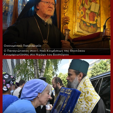
Οικουμενικό Πατριαρχείο
Ο Παναγιώτατος στον Ι. Ναό Κοιμήσεως της Θεοτόκου
Κουμαριωτίσσης στο Νιχώρι του Βοσπόρου