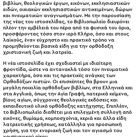
βιβλίων, θεολογικών έργων, εικόνων, εκκλησιαστικών
ειδών, οικιακών εκκλησιαστικών αντικειμένων, δώρων
και πνευματικών αναγνωσμάτων. Με την παρουσίαση
της νέας του ιστοσελίδας, το Βιβλιοπωλείο διευρύνει
πλέον την εμβέλειά του πέρα από τα φυσικά του όρια,
προσφέροντας τόσο στον ιερό Κλήρο, όσο και στους
λαϊκούς, έναν εύχρηστο και πρακτικό τρόπο να
προμηθεύονται βασικά είδη για την ορθόδοξη
χριστιανική ζωή και λατρεία.
Η νέα ιστοσελίδα έχει σχεδιαστεί με ιδιαίτερη
φροντίδα, ώστε να αντανακλά τόσο τον πνευματικό
χαρακτήρα, όσο και τις πρακτικές ανάγκες των
Ορθοδόξων πιστών. Οι επισκέπτες θα βρουν μια
μεγάλη ποικιλία ορθόδοξων βιβλίων, στα Ελληνικά και
στα Αγγλικά, όπως την Αγία Γραφή, πατερικά κείμενα,
βίους αγίων, σύγχρονες θεολογικές εκδόσεις και
εκπαιδευτικό υλικό ορθόδοξης κατήχησης. Επιπλέον,
το Βιβλιοπωλείο διαθέτει μια επιλεγμένη συλλογή από
εικόνες, θυμίαμα, κομποσχοίνια, κεριά και άλλα είδη
λατρευτικής χρήσεως, κατάλληλα για προσωπική
χρήση, για την ενοριακή ζωή και τον αγιασμό του
χριστιανικού οίκου.