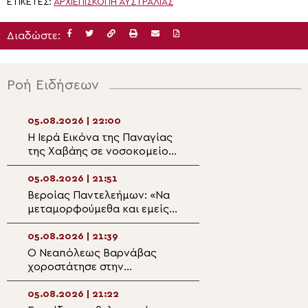
ΕΤΙΚΈΤΕΣ:
ΑΡΧΙΕΠΙΣΚΟΠΉ ΑΥΣΤΡΑΛΊΑΣ
Διαδώστε:
Ροή Ειδήσεων
05.08.2026 | 22:00
05.08.2026 | 20:3
Η Ιερά Εικόνα της Παναγίας
Η Μεταμόρφωση 
της Χαβάης σε νοσοκομείο
Πρόσκληση σε π
της Σόφιας προς ευλογία
ανακαίνιση
ασθενών και προσωπικού
05.08.2026 | 21:51
05.08.2026 | 20:
Βεροίας Παντελεήμων: «Nα
Ζωντανά στην P
μεταμορφούμεθα και εμείς
TV η εορτή της
με τη χάρη Του»
Μεταμορφώσεως
Σωτήρος
05.08.2026 | 21:39
05.08.2026 | 20:
Ο Νεαπόλεως Βαρνάβας
Αρχιεπίσκοπος Φ
χοροστάτησε στην
«Αποστολή της 
Ακολουθία του Μεγάλου
δεν είναι να ευλ
Παρακλητικού Κανόνα στον
μαζικής καταστ
05.08.2026 | 21:22
05.08.2026 | 19:4
Ι.Ν. Τιμίου Σταυρού Διαλογής