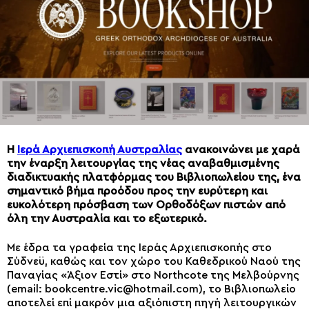
Η
Ιερά Αρχιεπισκοπή Αυστραλίας
ανακοινώνει με χαρά
την έναρξη λειτουργίας της νέας αναβαθμισμένης
διαδικτυακής πλατφόρμας του Βιβλιοπωλείου της, ένα
σημαντικό βήμα προόδου προς την ευρύτερη και
ευκολότερη πρόσβαση των Ορθοδόξων πιστών από
όλη την Αυστραλία και το εξωτερικό.
Με έδρα τα γραφεία της Ιεράς Αρχιεπισκοπής στο
Σύδνεϋ, καθώς και τον χώρο του Καθεδρικού Ναού της
Παναγίας «Άξιον Εστί» στο Northcote της Μελβούρνης
(email:
bookcentre.vic@hotmail.com
), το Βιβλιοπωλείο
αποτελεί επί μακρόν μια αξιόπιστη πηγή λειτουργικών