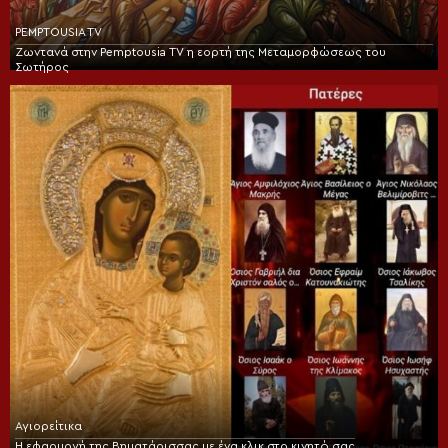
PEMPTOUSIA TV
Ζωντανά στην Pemptousia TV η εορτή της Μεταμορφώσεως του
Σωτήρος
Αγιορείτικα
Η εφαρμογή της Βηματάρισσας με ένα κλικ στο κινητό σας