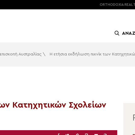
ORTHODOXIA
REAL 
ΑΝΑ
επισκοπή Αυστραλίας
\
Η ετήσια εκδήλωση πικνίκ των Κατηχητικ
των Κατηχητικών Σχολείων