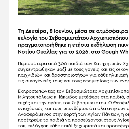
Τη Δευτέρα, 8 Ιουνίου, μέσα σε ατμόσφαιρα
ευλογία του Σεβασμιωτάτου Αρχιεπισκόπου 
πραγματοποιήθηκε η ετήσια εκδήλωση πικν
Νοτίου Ουαλίας για το 2026, στο Gough Whi
Περισσότερα από 300 παιδιά των Κατηχητικών Σχο
συγκεντρώθηκαν μαζί με τους γονείς και τις οικογ
παιχνιδιών και δραστηριοτήτων για κάθε ηλικιακή 
τις οικογένειές τους και τους εφημερίους των ενο
Εκπροσωπώντας τον Σεβασμιώτατο Αρχιεπίσκοπο 
Μιλητουπόλεως κ. Ιάκωβος μετέφερε στα παιδιά, σ
ευχές και την αγάπη του Σεβασμιωτάτου. Ο Θεοφι
ενισχύσεως και τους υπενθύμισε ότι όλα ανήκουν σ
Αναφερόμενος στην εορτή των Αγίων Πάντων, η ο
προέτρεψε τα παιδιά να προσεύχονται στους Αγίους
του, ευλόγησε κάθε παιδί ξεχωριστά και προσέφε