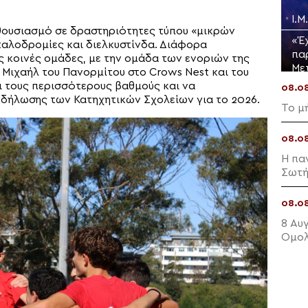
Ι.
νθουσιασμό σε δραστηριότητες τύπου «μικρών
«Έ
αλοδρομίες και διελκυστίνδα. Διάφορα
πα
 κοινές ομάδες, με την ομάδα των ενοριών της
Με
 Μιχαήλ του Πανορμίτου στο Crows Nest και του
ι τους περισσότερους βαθμούς και να
08.0
κδήλωσης των Κατηχητικών Σχολείων για το 2026.
Το μ
08.0
Η πα
Σωτή
08.0
8 Αυ
Ομολ