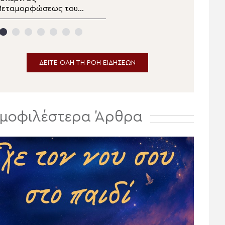
Μεταμορφώσεως του
πανηγυρίζουσα ενορία
ωτήρος στα ΚΑΑΥ Νέας
της Μεταμορφώσεως
Περάμου
του Σωτήρος στην
Αίγινα
ΔΕΙΤΕ ΟΛΗ ΤΗ ΡΟΗ ΕΙΔΗΣΕΩΝ
μοφιλέστερα Άρθρα