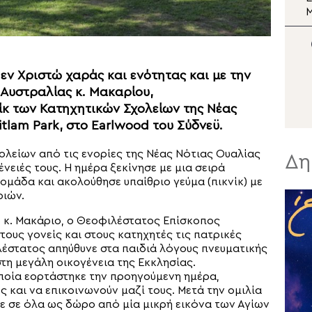
Μεταμορφώσεως
Δρυοβούνου ο
Σ
Μητροπολίτης Κισάμου
Αμφιλόχιος
 εν Χριστώ χαράς και ενότητας και με την
Αυστραλίας κ. Μακαρίου,
ίκ των Κατηχητικών Σχολείων της Νέας
tlam Park, στο Earlwood του Σύδνεϋ.
λείων από τις ενορίες της Νέας Νότιας Ουαλίας
Δη
ένειές τους. Η ημέρα ξεκίνησε με μια σειρά
ομάδα και ακολούθησε υπαίθριο γεύμα (πικνίκ) με
ριών.
κ. Μακάριο, ο Θεοφιλέστατος Επίσκοπος
τους γονείς και στους κατηχητές τις πατρικές
λέστατος απηύθυνε στα παιδιά λόγους πνευματικής
τη μεγάλη οικογένεια της Εκκλησίας.
ποία εορτάστηκε την προηγούμενη ημέρα,
 και να επικοινωνούν μαζί τους. Μετά την ομιλία
ρε σε όλα ως δώρο από μία μικρή εικόνα των Αγίων