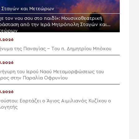
Μ. Σταγών και Μετεώρων
χε τον νου σου στο παιδί»: Μουσικοθεατρική
ράσταση από την Ιερά Μητρόπολη Σταγών και
τεώρων
8.2026
ήνυμα της Παναγίας – Του π. Δημητρίου Μπόκου
8.2026
νήγυρη του Ιερού Ναού Μεταμορφώσεως του
ρος στην Παραλία Οφρυνίου
8.2026
γούστου: Εορτάζει ο Άγιος Αιμιλιανός Κυζίκου ο
ογητής