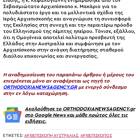
Επίσης, η κ. Κεφαλογιάννη ενημερώθηκε από τον
Σεβασμιώτατο Αρχιεπίσκοπο κ. Μακάριο για το
πολυδιάστατο έργο και τα μελλοντικά σχέδια της
Ιεράς Αρχιεπισκοπής και αναγνώρισε τη συνεισφορά
της Εκκλησίας στη συνοχή και την περαιτέρω πρόοδο
του Ελληνισμού της πέμπτης ηπείρου. Τόνισε, εξάλλου,
ότι η Ομογένεια αποτελεί πολύτιμο πρεσβευτή της
Ελλάδος στην Αυστραλία και συμφώνησε με τον
Αρχιεπίσκοπο στην ανάγκη διατήρησης σταθερού
διαύλου επικοινωνίας και συνεργασίας.
H αναδημοσίευση του παραπάνω άρθρου ή μέρους του
επιτρέπεται μόνο αν αναφέρεται ως πηγή το
ORTHODOXIANEWSAGENCY.GR
με ενεργό σύνδεσμο
στην εν λόγω καταχώρηση.
Ακολούθησε το ORTHODOXIANEWSAGENCY.gr
στο Google News και μάθε πρώτος όλες τις
ειδήσεις.
ΕΤΙΚΈΤΕΣ:
ΑΡΧΙΕΠΙΣΚΟΠΉ ΑΥΣΤΡΑΛΊΑΣ
,
ΑΡΧΙΕΠΊΣΚΟΠΟΣ