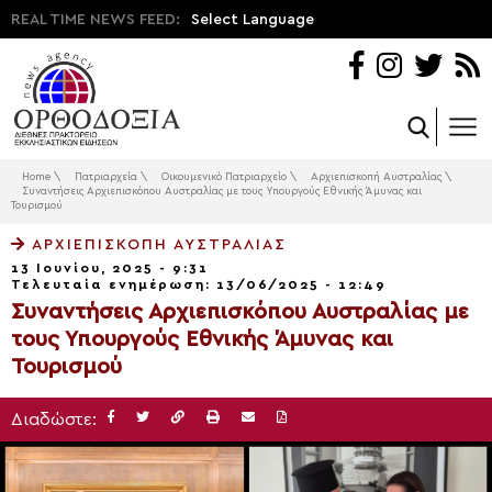
REAL TIME NEWS FEED:
Select Language
Home
\
Πατριαρχεία
\
Οικουμενικό Πατριαρχείο
\
Αρχιεπισκοπή Αυστραλίας
\
Συναντήσεις Αρχιεπισκόπου Αυστραλίας με τους Υπουργούς Εθνικής Άμυνας και
Τουρισμού
ΑΡΧΙΕΠΙΣΚΟΠΉ ΑΥΣΤΡΑΛΊΑΣ
13 Ιουνίου, 2025 - 9:31
Τελευταία ενημέρωση: 13/06/2025 - 12:49
Συναντήσεις Αρχιεπισκόπου Αυστραλίας με
τους Υπουργούς Εθνικής Άμυνας και
Τουρισμού
Διαδώστε: