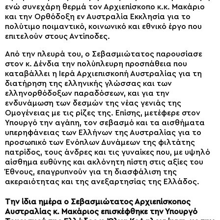
ενώ συνεχάρη θερμά τον Αρχιεπίσκοπο κ.κ. Μακάριο
και την Ορθόδοξη εν Αυστραλία Εκκλησία για το
πολύτιμο ποιμαντικό, κοινωνικό και εθνικό έργο που
επιτελούν στους Αντίποδες.
Από την πλευρά του, ο Σεβασμιώτατος παρουσίασε
στον κ. Δένδια την πολύπλευρη προσπάθεια που
καταβάλλει η Ιερά Αρχιεπισκοπή Αυστραλίας για τη
διατήρηση της ελληνικής γλώσσας και των
ελληνορθόδοξων παραδόσεων, και για την
ενδυνάμωση των δεσμών της νέας γενιάς της
Ομογένειας με τις ρίζες της. Επίσης, μετέφερε στον
Υπουργό την αγάπη, τον σεβασμό και τα αισθήματα
υπερηφάνειας των Ελλήνων της Αυστραλίας για το
προσωπικό των Ενόπλων Δυνάμεων της φιλτάτης
πατρίδος, τους άνδρες και τις γυναίκες που, με υψηλό
αίσθημα ευθύνης και ακλόνητη πίστη στις αξίες του
Έθνους, επαγρυπνούν για τη διασφάλιση της
ακεραιότητας και της ανεξαρτησίας της Ελλάδος.
Την ίδια ημέρα ο Σεβασμιώτατος Αρχιεπίσκοπος
Αυστραλίας κ. Μακάριος επισκέφθηκε την Υπουργό