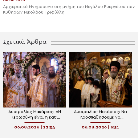
08.08.2026
Αρχιερατικό Μνημόσυνο στη μνήμη του Μεγάλου Ευεργέτου των
Κυθήρων Νικολάου Τριφύλλη
Σχετικά Άρθρα
Αυστραλίας Μακάριος: «Η
Αυστραλίας Μακάριος: Να
ιερωσύνη είναι η κατ’
προσπαθήσουμε να
εξοχήν μεταμορφωτική
μεταμορφωθούμε
06.08.2026 | 12:34
06.08.2026 | 6:51
δύναμη μέσα σε έναν κόσμο
πνευματικά και να υποστούμε
που παραπαίει πνευματικά»
την «καλή αλλοίωση»