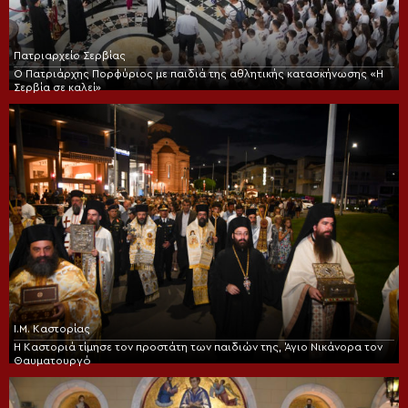
Πατριαρχείο Σερβίας
Ο Πατριάρχης Πορφύριος με παιδιά της αθλητικής κατασκήνωσης «Η
Σερβία σε καλεί»
Ι.Μ. Καστορίας
Η Καστοριά τίμησε τον προστάτη των παιδιών της, Άγιο Νικάνορα τον
Θαυματουργό