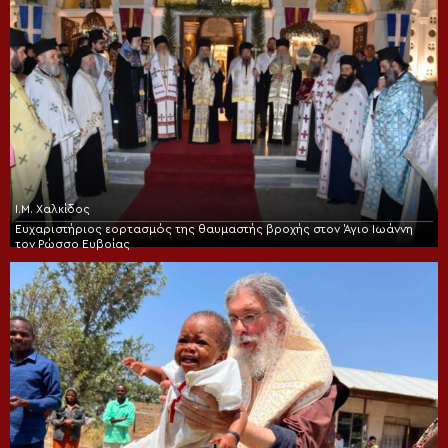
Ι.Μ. Χαλκίδος
Ευχαριστήριος εορτασμός της θαυμαστής βροχής στον Άγιο Ιωάννη
τον Ρώσσο Ευβοίας