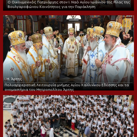
Ο Οικουμενικός Πατριάρχης στον I. Ναό Αγίου Ιωάννου της Ρίλας της
Βουλγαροφώνου Κοινότητος για την Παράκληση
Ι.Μ. Άρτης
Πολυαρχιερατική Λειτουργία μνήμης Αγίου Καλλινίκου Εδέσσης και τα
ονομαστήρια του Μητροπολίτου Άρτης