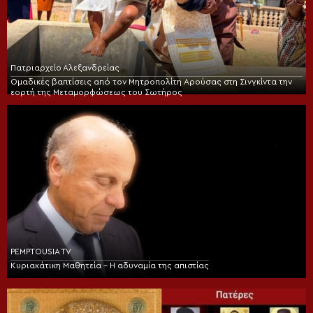
Πατριαρχείο Αλεξανδρείας
Ομαδικές βαπτίσεις από τον Μητροπολίτη Αρούσας στη Σινγκίντα την
εορτή της Μεταμορφώσεως του Σωτήρος
PEMPTOUSIA TV
Κυριακάτικη Μαθητεία – Η αδυναμία της απιστίας