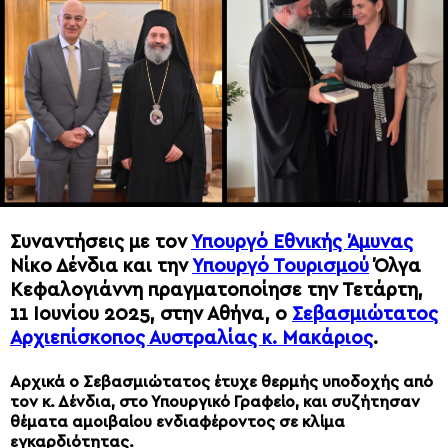
Συναντήσεις με τον
Υπουργό Εθνικής Άμυνας
Νίκο Δένδια και την
Υπουργό Τουρισμού
Όλγα
Κεφαλογιάννη πραγματοποίησε την Τετάρτη,
11 Ιουνίου 2025, στην Αθήνα, ο
Σεβασμιώτατος
Αρχιεπίσκοπος Αυστραλίας κ. Μακάριος
.
Αρχικά ο Σεβασμιώτατος έτυχε θερμής υποδοχής από
τον κ. Δένδια, στο Υπουργικό Γραφείο, και συζήτησαν
θέματα αμοιβαίου ενδιαφέροντος σε κλίμα
εγκαρδιότητας.