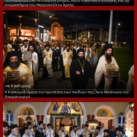
Πολυαρχιερατική Λειτουργία μνήμης Αγίου Καλλινίκου Εδέσσης και τα
ονομαστήρια του Μητροπολίτου Άρτης
Ι.Μ. Καστορίας
Η Καστοριά τίμησε τον προστάτη των παιδιών της, Άγιο Νικάνορα τον
Θαυματουργό