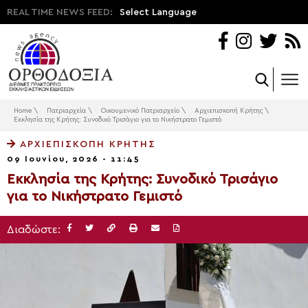
REAL TIME NEWS FEED:
Select Language
Home
\
Πατριαρχεία
\
Οικουμενικό Πατριαρχείο
\
Αρχιεπισκοπή Κρήτης
\
Εκκλησία της Κρήτης: Συνοδικό Τρισάγιο για το Νικήστρατο Γεμιστό
ΑΡΧΙΕΠΙΣΚΟΠΉ ΚΡΉΤΗΣ
09 Ιουνίου, 2026 - 11:45
Εκκλησία της Κρήτης: Συνοδικό Τρισάγιο
για το Νικήστρατο Γεμιστό
Διαδώστε: