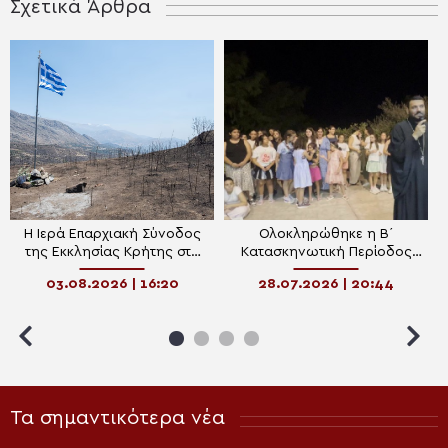
Σχετικά Άρθρα
Η Ιερά Επαρχιακή Σύνοδος
Ολοκληρώθηκε η Β΄
της Εκκλησίας Κρήτης στο
Κατασκηνωτική Περίοδος
πλευρό των πυρόπληκτων με
της Αρχιεπισκοπής Κρήτης
03.08.2026 | 16:20
28.07.2026 | 20:44
προσευχή και έμπρακτη
στην Ανώπολη
στήριξη
Τα σημαντικότερα νέα