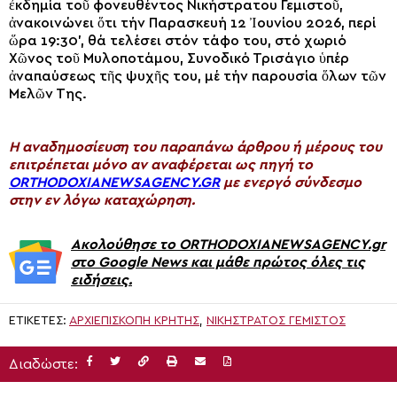
ἐκδημία τοῦ φονευθέντος Νικήστρατου Γεμιστοῦ,
ἀνακοινώνει ὅτι τήν Παρασκευή 12 Ἰουνίου 2026, περί
ὥρα 19:30’, θά τελέσει στόν τάφο του, στό χωριό
Χῶνος τοῦ Μυλοποτάμου, Συνοδικό Τρισάγιο ὑπέρ
ἀναπαύσεως τῆς ψυχῆς του, μέ τήν παρουσία ὅλων τῶν
Μελῶν Της.
H αναδημοσίευση του παραπάνω άρθρου ή μέρους του
επιτρέπεται μόνο αν αναφέρεται ως πηγή το
ORTHODOXIANEWSAGENCY.GR
με ενεργό σύνδεσμο
στην εν λόγω καταχώρηση.
Ακολούθησε το ORTHODOXIANEWSAGENCY.gr
στο Google News και μάθε πρώτος όλες τις
ειδήσεις.
ΕΤΙΚΈΤΕΣ:
ΑΡΧΙΕΠΙΣΚΟΠΉ ΚΡΉΤΗΣ
,
ΝΙΚΉΣΤΡΑΤΟΣ ΓΕΜΙΣΤΌΣ
Διαδώστε: