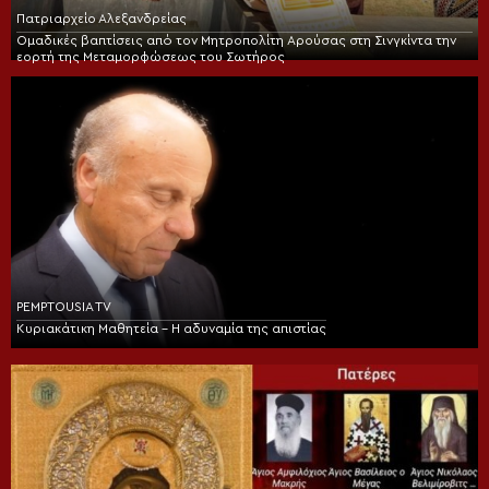
Πατριαρχείο Αλεξανδρείας
Ομαδικές βαπτίσεις από τον Μητροπολίτη Αρούσας στη Σινγκίντα την
εορτή της Μεταμορφώσεως του Σωτήρος
PEMPTOUSIA TV
Κυριακάτικη Μαθητεία – Η αδυναμία της απιστίας