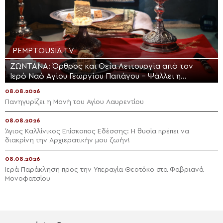
PEMPTOUSIA TV
ΖΩΝΤΑΝΑ: Όρθρος και Θεία Λειτουργία από τον
Ιερό Ναό Αγίου Γεωργίου Παπάγου – Ψάλλει η
Ελληνική Βυζαντινή Χορωδία (ΒΙΝΤΕΟ)
08.08.2026
Πανηγυρίζει η Μονή του Αγίου Λαυρεντίου
08.08.2026
Άγιος Καλλίνικος Επίσκοπος Εδέσσης: Η θυσία πρέπει να
διακρίνη την Αρχιερατικήν μου ζωήν!
08.08.2026
Ιερά Παράκληση προς την Υπεραγία Θεοτόκο στα Φαβριανά
Μονοφατσίου