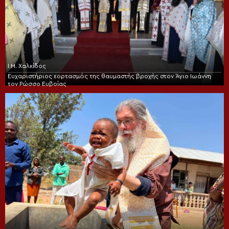
Ι.Μ. Χαλκίδος
Ευχαριστήριος εορτασμός της θαυμαστής βροχής στον Άγιο Ιωάννη
τον Ρώσσο Ευβοίας