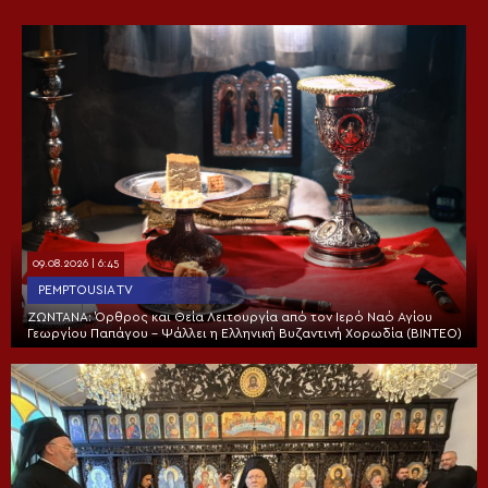
09.08.2026 | 6:45
PEMPTOUSIA TV
ΖΩΝΤΑΝΑ: Όρθρος και Θεία Λειτουργία από τον Ιερό Ναό Αγίου
Γεωργίου Παπάγου – Ψάλλει η Ελληνική Βυζαντινή Χορωδία (ΒΙΝΤΕΟ)