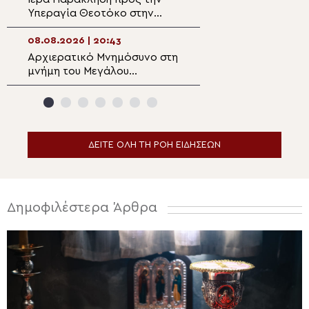
Υπεραγία Θεοτόκο στην
Αιγόσθενα για τι
Πολυθέα Πεδιάδος
επιπτώσεις της 
08.08.2026 | 20:43
08.08.2026 | 18:5
Αρχιερατικό Μνημόσυνο στη
Ο Αιτωλίας Δαμ
μνήμη του Μεγάλου
στον Αργυρό Πηγ
Ευεργέτου των Κυθήρων
Θέρμου
Νικολάου Τριφύλλη
ΔΕΙΤΕ ΟΛΗ ΤΗ ΡΟΗ ΕΙΔΗΣΕΩΝ
Δημοφιλέστερα Άρθρα