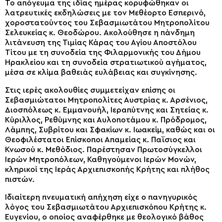
Το απόγευμα της ιδίας ημέρας κορυφώθηκαν οι
λατρευτικές εκδηλώσεις με τον Μεθέορτο Εσπερινό,
χοροστατούντος του Σεβασμιωτάτου Μητροπολίτου
Σελευκείας κ. Θεοδώρου. Aκολούθησε η πάνδημη
λιτάνευση της Τιμίας Κάρας του Αγίου Αποστόλου
Τίτου με τη συνοδεία της Φιλαρμονικής του Δήμου
Ηρακλείου και τη συνοδεία στρατιωτικού αγήματος,
μέσα σε κλίμα βαθειάς ευλάβειας και συγκίνησης.
Στις ιερές ακολουθίες συμμετείχαν επίσης οι
Σεβασμιώτατοι Μητροπολίτες Αυστρίας κ. Αρσένιος,
Διοσπόλεως κ. Εμμανουήλ, Ιεραπύτνης και Σητείας κ.
Κύριλλος, Ρεθύμνης και Αυλοποτάμου κ. Πρόδρομος,
Λάμπης, Συβρίτου και Σφακίων κ. Ιωακείμ, καθώς και οι
Θεοφιλέστατοι Επίσκοποι Απαμείας κ. Παΐσιος και
Κνωσού κ. Μεθόδιος. Παρέστησαν Πρωτοσύγκελλοι
Ιερών Μητροπόλεων, Καθηγούμενοι Ιερών Μονών,
κληρικοί της Ιεράς Αρχιεπισκοπής Κρήτης και πλήθος
πιστών.
Ιδιαίτερη πνευματική απήχηση είχε ο πανηγυρικός
λόγος του Σεβασμιωτάτου Αρχιεπισκόπου Κρήτης κ.
Ευγενίου, ο οποίος αναφέρθηκε με θεολογικό βάθος