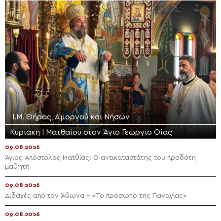
Ι.Μ. Θήρας, Αμοργού και Νήσων
Κυριακη Ι Ματθαίου στον Άγιο Γεώργιο Οίας
09.08.2026
Άγιος Απόστολος Ματθίας: Ο αντικαταστάτης του προδότη
μαθητή
09.08.2026
Διδαχές από τον Άθωνα – «Το πρόσωπο της Παναγίας»
09.08.2026