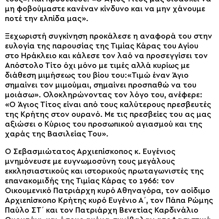
μη φοβούμαστε κανέναν κίνδυνο και να μην χάνουμε
ποτέ την ελπίδα μας».
Ξεχωριστή συγκίνηση προκάλεσε η αναφορά του στην
ευλογία της παρουσίας της Τιμίας Κάρας του Αγίου
στο Ηράκλειο και κάλεσε τον λαό να προσεγγίσει τον
Απόστολο Τίτο όχι μόνο με τιμές αλλά κυρίως με
διάθεση μιμήσεως του βίου του:«Τιμώ έναν Άγιο
σημαίνει τον μιμούμαι, σημαίνει προσπαθώ να του
μοιάσω». Ολοκληρώνοντας τον λόγο του, ανέφερε:
«Ο Άγιος Τίτος είναι από τους καλύτερους πρεσβευτές
της Κρήτης στον ουρανό. Με τις πρεσβείες του ας μας
αξιώσει ο Κύριος του προσωπικού αγιασμού και της
χαράς της Βασιλείας Του».
Ο Σεβασμιώτατος Αρχιεπίσκοπος κ. Ευγένιος
μνημόνευσε με ευγνωμοσύνη τους μεγάλους
εκκλησιαστικούς και ιστορικούς πρωταγωνιστές της
επανακομιδής της Τιμίας Κάρας το 1966: τον
Οικουμενικό Πατριάρχη κυρό Αθηναγόρα, τον αοίδιμο
Αρχιεπίσκοπο Κρήτης κυρό Ευγένιο Α΄, τον Πάπα Ρώμης
Παύλο ΣΤ΄ και τον Πατριάρχη Βενετίας Καρδινάλιο