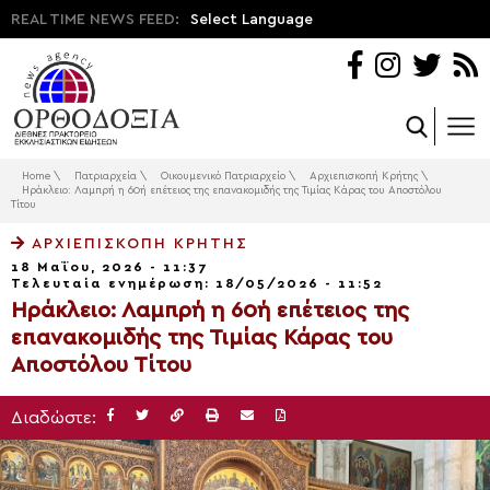
REAL TIME NEWS FEED:
Select Language
Home
\
Πατριαρχεία
\
Οικουμενικό Πατριαρχείο
\
Αρχιεπισκοπή Κρήτης
\
Ηράκλειο: Λαμπρή η 60ή επέτειος της επανακομιδής της Τιμίας Κάρας του Αποστόλου
Τίτου
ΑΡΧΙΕΠΙΣΚΟΠΉ ΚΡΉΤΗΣ
18 Μαΐου, 2026 - 11:37
Τελευταία ενημέρωση: 18/05/2026 - 11:52
Ηράκλειο: Λαμπρή η 60ή επέτειος της
επανακομιδής της Τιμίας Κάρας του
Αποστόλου Τίτου
Διαδώστε: