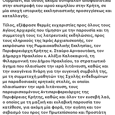
Ουρμπάνι, και όσους ακόμα συνέβαλαν αποφασιστικά
στην επιστροφή του ιερού κειμηλίου στην Κρήτη, σε
μία εποχή ιστορικής εκκλησιαστικής προσεγγίσεως και
καταλλαγής.
Τέλος, εξέφρασε θερμές ευχαριστίες προς όλους τους
Αγίους Αρχιερείς που τίμησαν με την παρουσία και τη
συμμετοχή τους τις λατρευτικές εκδηλώσεις, προς
τους κληρικούς της Ιεράς Αρχιεπισκοπής, τον
εκπρόσωπο της Ρωμαιοκαθολικής Εκκλησίας, τον
Περιφερειάρχη Κρήτης κ. Σταύρο Αρναουτάκη, τον
Δήμαρχο Ηρακλείου κ. Αλέξιο Καλοκαιρινό, τη
Φιλαρμονική του Δήμου Ηρακλείου, το στρατιωτικό
άγημα που πλαισίωσε την ιερά λιτάνευση, καθώς και
την οικογένεια Χνάρη για την ευγενική συμβολή της,
με τη συμμετοχή μαθητών της Σχολής ενδεδυμένων
με παραδοσιακές κρητικές στολές, οι οποίοι
πλαισίωσαν την ιερά λιτάνευση, τους
παρευρισκομένους Αντιπεριφερειάρχες της
Περιφέρειας Κρήτης, καθώς και όλον τον ευσεβή λαό,
ο οποίος με τη μαζική και ευλαβική παρουσία του
κατέθεσε, για ακόμη μία φορά, την αγάπη και τον
σεβασμό του προς τον Πρωτεπίσκοπο και Προστάτη