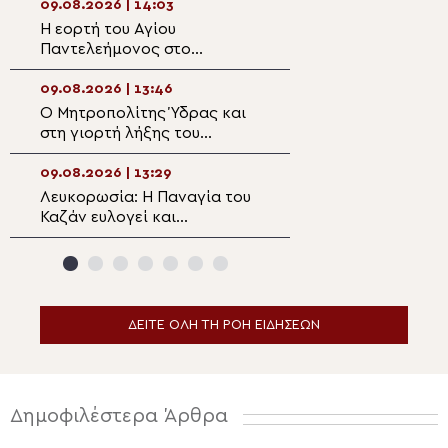
Κοτσυφιανής Γρα
09.08.2026 | 14:03
09.08.2026 | 12:2
Ιεράπετρας
Η εορτή του Αγίου
Ετήσιο μνημόσυν
Παντελεήμονος στο
αείμνηστο Bουλε
Πατριαρχείο Ιεροσολύμων
Υφυπουργό Από
Βεσυρόπουλο
09.08.2026 | 13:46
09.08.2026 | 12:0
Ο Μητροπολίτης Ύδρας και
Αρχιερατική Θεί
στη γιορτή λήξης του
Λειτουργία στη Β
Σχολικού έτους του
Αγίου Αχιλλίου 
Γυμνασίου
τα 1.400 χρόνια
09.08.2026 | 13:29
09.08.2026 | 11:5
Ακαθίστου Ύμνο
Λευκορωσία: Η Παναγία του
Πατριαρχική Αν
Καζάν ευλογεί και
στο Άγιον Όρος 
προστατεύει τον
έτη από την πρώ
Σιδηρόδρομο και τους
ψαλμώδηση του 
επιβάτες
Ύμνου
ΔΕΙΤΕ ΟΛΗ ΤΗ ΡΟΗ ΕΙΔΗΣΕΩΝ
Δημοφιλέστερα Άρθρα