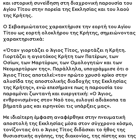
και ιστορική συνείδηση στη διαχρονική παρουσία του
Αγίου Τίτου στην πορεία της Εκκλησίας και του λαού
της Κρήτης.
Ο Σεβασμιώτατος χαρακτήρισε την εορτή του Αγίου
Τίτου ως εορτή ολοκλήρου της Κρήτης, σημειώνοντας
χαρακτηριστικά:
«Όταν γιορτάζει ο Άγιος Τίτος, γιορτάζει η Κρήτη.
Γιορτάζει η αγιοτόκος Κρήτη των Πατέρων, των
Οσίων, των Μαρτύρων, των Ομολογητών και των
Νεομαρτύρων της». Παράλληλα, υπογράμμισε ότι ο
Άγιος Τίτος αποτελεί:«τον πρώτο χρυσό κρίκο στην
αλυσίδα της αποστολικής διαδοχής της Εκκλησίας
της Κρήτης», ενώ επεσήμανε πως η παρουσία του
παραμένει ζωντανή και ευεργετική: «Ο Άγιος,
ενθρονισμένος στον Ναό του, ευλογεί αδιάκοπα τα
βήματά μας και ειρηνεύει τις υπάρξεις μας».
Με ιδιαίτερη έμφαση αναφέρθηκε στην πνευματική
αποστολή της Εκκλησίας μέσα στον σύγχρονο κόσμο,
τονίζοντας ότι ο Άγιος Τίτος διδάσκει το ήθος της
θυσιαστικής αγάπης, της διακονίας, της πίστης και της