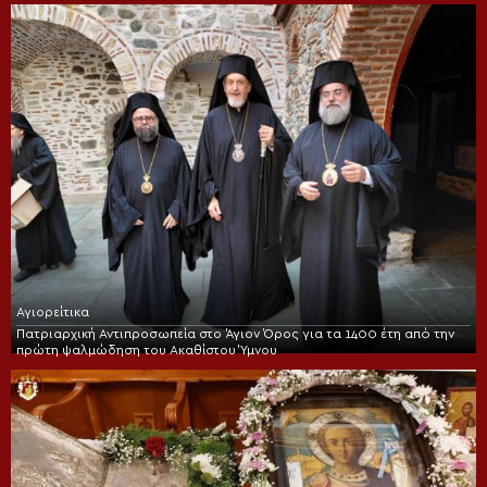
Αγιορείτικα
Πατριαρχική Αντιπροσωπεία στο Άγιον Όρος για τα 1400 έτη από την
πρώτη ψαλμώδηση του Ακαθίστου Ύμνου