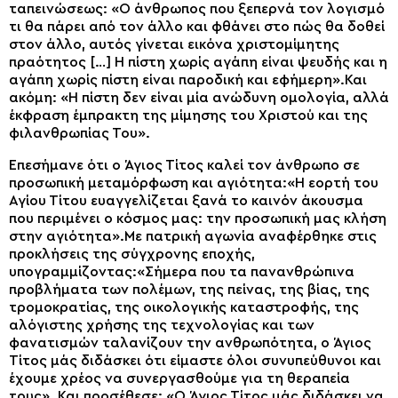
ταπεινώσεως: «Ο άνθρωπος που ξεπερνά τον λογισμό
τι θα πάρει από τον άλλο και φθάνει στο πώς θα δοθεί
στον άλλο, αυτός γίνεται εικόνα χριστομίμητης
πραότητος […] Η πίστη χωρίς αγάπη είναι ψευδής και η
αγάπη χωρίς πίστη είναι παροδική και εφήμερη».Και
ακόμη: «Η πίστη δεν είναι μία ανώδυνη ομολογία, αλλά
έκφραση έμπρακτη της μίμησης του Χριστού και της
φιλανθρωπίας Του».
Επεσήμανε ότι ο Άγιος Τίτος καλεί τον άνθρωπο σε
προσωπική μεταμόρφωση και αγιότητα:«Η εορτή του
Αγίου Τίτου ευαγγελίζεται ξανά το καινόν άκουσμα
που περιμένει ο κόσμος μας: την προσωπική μας κλήση
στην αγιότητα».Με πατρική αγωνία αναφέρθηκε στις
προκλήσεις της σύγχρονης εποχής,
υπογραμμίζοντας:«Σήμερα που τα πανανθρώπινα
προβλήματα των πολέμων, της πείνας, της βίας, της
τρομοκρατίας, της οικολογικής καταστροφής, της
αλόγιστης χρήσης της τεχνολογίας και των
φανατισμών ταλανίζουν την ανθρωπότητα, ο Άγιος
Τίτος μάς διδάσκει ότι είμαστε όλοι συνυπεύθυνοι και
έχουμε χρέος να συνεργασθούμε για τη θεραπεία
τους». Και προσέθεσε: «Ο Άγιος Τίτος μάς διδάσκει να