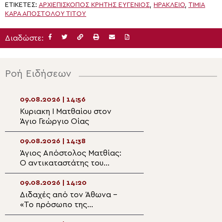
ΕΤΙΚΈΤΕΣ:
ΑΡΧΙΕΠΊΣΚΟΠΟΣ ΚΡΉΤΗΣ ΕΥΓΈΝΙΟΣ
,
ΗΡΆΚΛΕΙΟ
,
ΤΙΜΊΑ
ΚΆΡΑ ΑΠΟΣΤΌΛΟΥ ΤΊΤΟΥ
Διαδώστε:
Ροή Ειδήσεων
09.08.2026 | 14:56
09.08.2026 | 13:1
Κυριακη Ι Ματθαίου στον
Αρχιερατική Θεί
Άγιο Γεώργιο Οίας
Λειτουργία και 
για τους πεσόντ
Τουρκική εισβολ
09.08.2026 | 14:38
09.08.2026 | 12:5
Ορμήδεια
Άγιος Απόστολος Ματθίας:
Η Πρόοδος του Τ
Ο αντικαταστάτης του
Σταυρού και Χει
προδότη μαθητή
Πρεσβυτέρου στ
09.08.2026 | 14:20
09.08.2026 | 12:3
Διδαχές από τον Άθωνα –
Η Μικρή Παράκλ
«Το πρόσωπο της
την Υπεραγία Θ
Παναγίας»
στον Ιερό Ναό Π