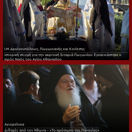
Ι.Μ. Δρυϊνουπόλεως, Πωγωνιανής και Κονίτσης
Ιστορική στιγμή για την ακριτική Σιταριά Πωγωνίου: Εγκαινιάστηκε ο
Ιερός Ναός του Αγίου Αθανασίου
Αγιορείτικα
Διδαχές από τον Άθωνα – «Το πρόσωπο της Παναγίας»