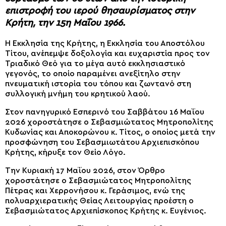
επιστροφή του ιερού θησαυρίσματος στην
Κρήτη, την 15η Μαΐου 1966.
Η Εκκλησία της Κρήτης, η Εκκλησία του Αποστόλου
Τίτου, ανέπεμψε δοξολογία και ευχαριστία προς τον
Τριαδικό Θεό για το μέγα αυτό εκκλησιαστικό
γεγονός, το οποίο παραμένει ανεξίτηλο στην
πνευματική ιστορία του τόπου και ζωντανό στη
συλλογική μνήμη του κρητικού λαού.
Στον πανηγυρικό Εσπερινό του Σαββάτου 16 Μαΐου
2026 χοροστάτησε ο Σεβασμιώτατος Μητροπολίτης
Κυδωνίας και Αποκορώνου κ. Τίτος, ο οποίος μετά την
προσφώνηση του Σεβασμιωτάτου Αρχιεπισκόπου
Κρήτης, κήρυξε τον Θείο Λόγο.
Την Κυριακή 17 Μαΐου 2026, στον Όρθρο
χοροστάτησε ο Σεβασμιώτατος Μητροπολίτης
Πέτρας και Χερρονήσου κ. Γεράσιμος, ενώ της
πολυαρχιερατικής Θείας Λειτουργίας προέστη ο
Σεβασμιώτατος Αρχιεπίσκοπος Κρήτης κ. Ευγένιος.