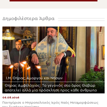
Δημοφιλέστερα Άρθρα
Ι.Μ. Θήρας, Αμοργού και Νήσων
Θήρας Αμφιλόχιος: Το γεγονός στο όρος Θαβώρ
αποτελεί αλλά μία πρόσκληση προς κάθε άνθρωπο
06.08.2026
Πανηγύρισε ο Μητροπολιτικός Ιερός Ναός Μεταμορφώσεως
του Σωτήρος Ναούσης