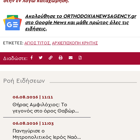
στην εν λόγω καταχώρηση.
Ακολούθησε το ORTHODOXIANEWSAGENCY.gr
στο Google News και μάθε πρώτος όλες τις
ειδήσεις.
ΕΤΙΚΈΤΕΣ:
ΆΓΙΟΣ ΤΊΤΟΣ
,
ΑΡΧΙΕΠΙΣΚΟΠΉ ΚΡΉΤΗΣ
Διαδώστε:
Ροή Ειδήσεων
06.08.2026 | 11:11
06.08.2026 | 09:4
Θήρας Αμφιλόχιος: Το
Της Μεταμορφώ
γεγονός στο όρος Θαβώρ
Σωτήρος στην Ι.Μ
αποτελεί αλλά μία
Ασωμάτων Πετρ
πρόσκληση προς κάθε
06.08.2026 | 11:03
06.08.2026 | 09:3
άνθρωπο
Πανηγύρισε ο
Πατριαρχικός 
Μητροπολιτικός Ιερός Ναός
στην Ενθρόνιση 