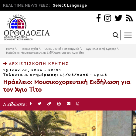
REAL TIME NEWS FEED:
Select Language
Home
\
Πατριαρχεία
\
Οικουμενικό Πατριαρχείο
\
Αρχιεπισκοπή Κρήτης
\
Ηράκλειο: Μουσικοχορευτική Εκδήλωση για τον Άγιο Τίτο
ΑΡΧΙΕΠΙΣΚΟΠΉ ΚΡΉΤΗΣ
15 Ιουνίου, 2026 - 20:01
Τελευταία ενημέρωση: 15/06/2026 - 19:46
Ηράκλειο: Μουσικοχορευτική Εκδήλωση για
τον Άγιο Τίτο
Διαδώστε: