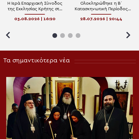
Η Ιερά Επαρχιακή Σύνοδος
Ολοκληρώθηκε η Β΄
της Εκκλησίας Κρήτης στο
Κατασκηνωτική Περίοδος
πλευρό των πυρόπληκτων με
της Αρχιεπισκοπής Κρήτης
03.08.2026 | 16:20
28.07.2026 | 20:44
προσευχή και έμπρακτη
στην Ανώπολη
στήριξη
Τα σημαντικότερα νέα