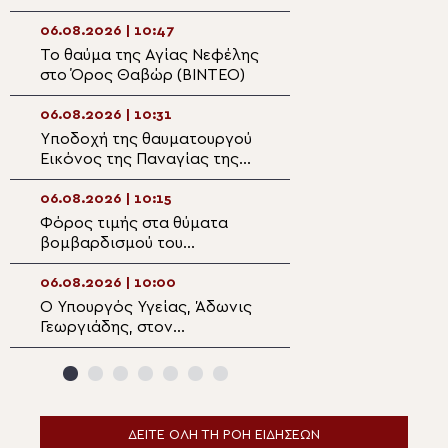
Μεταμορφώσεως του
Αρχιεπισκόπου 
Σωτήρος Ναούσης
Αρχιεπίσκοπος 
06.08.2026 | 10:47
06.08.2026 | 09:2
Το θαύμα της Αγίας Νεφέλης
Αφιέρωμα της P
στο Όρος Θαβώρ (ΒΙΝΤΕΟ)
TV στην εορτή τ
Μεταμορφώσεως
Σωτήρος
06.08.2026 | 10:31
06.08.2026 | 09:0
Yποδοχή της θαυματουργού
Όταν το φως γίν
Εικόνος της Παναγίας της
απόφαση
Ροβέλιστας στην
πανηγυρίζουσα ενορία
06.08.2026 | 10:15
06.08.2026 | 08:5
Συκεών Άρτης
Φόρος τιμής στα θύματα
Ο εκκλησιασμός 
βομβαρδισμού του
Η ευλογία των 
Νοσοκομείου Αθαλάσσας
της αμπέλου
κατά την τουρκική εισβολή
06.08.2026 | 10:00
06.08.2026 | 08:3
Ο Υπουργός Υγείας, Άδωνις
Ο νέος Πρέσβης
Γεωργιάδης, στον
Γεωργίας στο Ισ
Μητροπολίτη Φθιώτιδος
Πατριάρχη Ιερο
Συμεών
ΔΕΙΤΕ ΟΛΗ ΤΗ ΡΟΗ ΕΙΔΗΣΕΩΝ