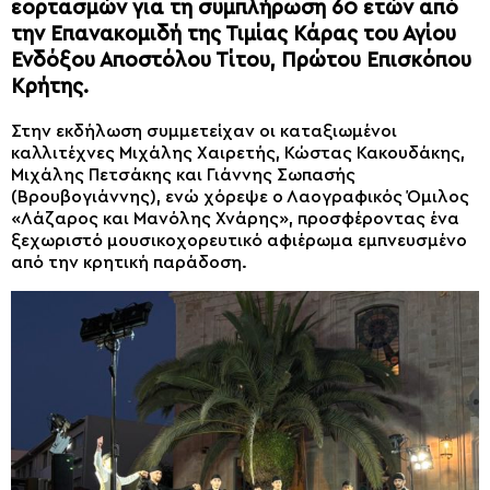
εορτασμών για τη συμπλήρωση 60 ετών από
την Επανακομιδή της Τιμίας Κάρας του Αγίου
Ενδόξου Αποστόλου Τίτου, Πρώτου Επισκόπου
Κρήτης.
Στην εκδήλωση συμμετείχαν οι καταξιωμένοι
καλλιτέχνες Μιχάλης Χαιρετής, Κώστας Κακουδάκης,
Μιχάλης Πετσάκης και Γιάννης Σωπασής
(Βρουβογιάννης), ενώ χόρεψε ο Λαογραφικός Όμιλος
«Λάζαρος και Μανόλης Χνάρης», προσφέροντας ένα
ξεχωριστό μουσικοχορευτικό αφιέρωμα εμπνευσμένο
από την κρητική παράδοση.