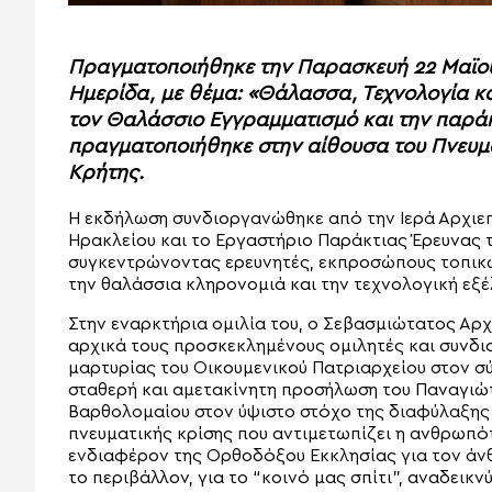
Πραγματοποιήθηκε την Παρασκευή 22 Μαϊου 
Ημερίδα, με θέμα: «Θάλασσα, Τεχνολογία κα
τον Θαλάσσιο Εγγραμματισμό και την παράκ
πραγματοποιήθηκε στην αίθουσα του Πνευμα
Κρήτης.
Η εκδήλωση συνδιοργανώθηκε από την Ιερά Αρχιε
Ηρακλείου και το Εργαστήριο Παράκτιας Έρευνας το
συγκεντρώνοντας ερευνητές, εκπροσώπους τοπικ
την θαλάσσια κληρονομιά και την τεχνολογική εξέ
Στην εναρκτήρια ομιλία του, ο Σεβασμιώτατος Αρχ
αρχικά τους προσκεκλημένους ομιλητές και συνδι
μαρτυρίας του Οικουμενικού Πατριαρχείου στον σ
σταθερή και αμετακίνητη προσήλωση του Παναγιώ
Βαρθολομαίου στον ύψιστο στόχο της διαφύλαξης 
πνευματικής κρίσης που αντιμετωπίζει η ανθρωπότ
ενδιαφέρον της Ορθοδόξου Εκκλησίας για τον άνθ
το περιβάλλον, για το “κοινό μας σπίτι”, αναδεικ