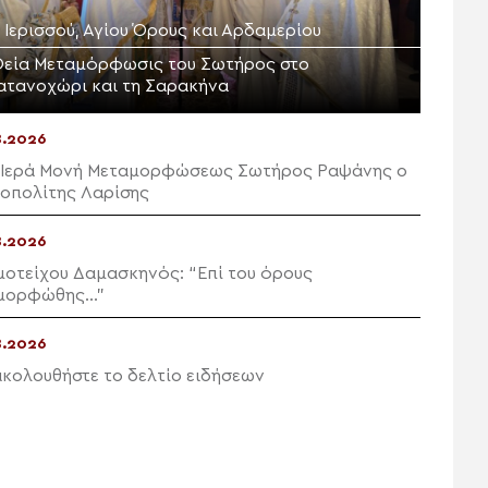
. Ιερισσού, Αγίου Όρους και Αρδαμερίου
Θεία Μεταμόρφωσις του Σωτήρος στο
ατανοχώρι και τη Σαρακήνα
8.2026
 Ιερά Μονή Μεταμορφώσεως Σωτήρος Ραψάνης ο
οπολίτης Λαρίσης
8.2026
μοτείχου Δαμασκηνός: “Επί του όρους
μορφώθης…”
8.2026
κολουθήστε το δελτίο ειδήσεων