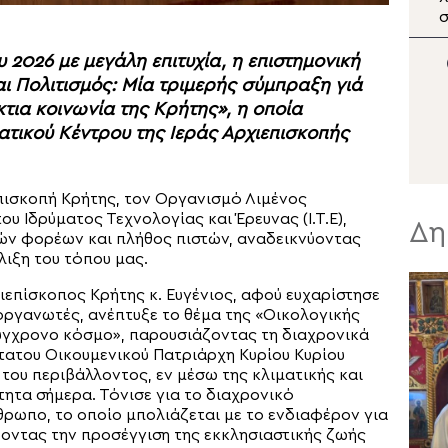
Εκπρόσωπος στην
σ
Ενθρόνιση του νέου
Φ
Αρχιεπισκόπου Καναδά
2026 με μεγάλη επιτυχία, η επιστημονική
ο Αρχιεπίσκοπος
ι Πολιτισμός: Μία τριμερής σύμπραξη γιά
Θυατείρων
τια κοινωνία της Κρήτης», η οποία
τικού Κέντρου της Ιεράς Αρχιεπισκοπής
πισκοπή Κρήτης, τον Οργανισμό Λιμένος
υ Ιδρύματος Τεχνολογίας και Έρευνας (Ι.Τ.Ε),
Δη
ών φορέων και πλήθος πιστών, αναδεικνύοντας
λιξη του τόπου μας.
ιεπίσκοπος Κρήτης κ. Ευγένιος, αφού ευχαρίστησε
οργανωτές, ανέπτυξε το θέμα της «Οικολογικής
ύγχρονο κόσμο», παρουσιάζοντας τη διαχρονικά
τατου Οικουμενικού Πατριάρχη Κυρίου Κυρίου
του περιβάλλοντος, εν μέσω της κλιματικής και
ητα σήμερα. Τόνισε για το διαχρονικό
ρωπο, το οποίο μπολιάζεται με το ενδιαφέρον για
νύοντας την προσέγγιση της εκκλησιαστικής ζωής