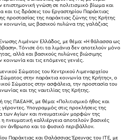
 επιστημονική γνώση σε πολιτισμικό βίωμα και
α και τις δράσεις του Εργαστηρίου Παράκτιας
ης προστασίας της παράκτιας ζώνης της Κρήτης
ην κοινωνία, ως βασικού πυλώνα της γαλάζιας
ή Ένωσης Λιμένων Ελλάδος, με θέμα: «Η θάλασσα ως
τάβαση». Τόνισε ότι τα λιμάνια δεν αποτελούν μόνο
τας, αλλά και βασικούς πυλώνες βιώσιμης
ν κοινωνία και τις επόμενες γενιές.
ιμενικού Σώματος του Κεντρικού Λιμεναρχείου
 Σώματος στην παράκτια κοινωνία της Κρήτης», ο
νικού Σώματος στην ασφάλεια, την προστασία του
νωνίας και της ναυτιλίας της Κρήτης.
ή της ΠΑΕΑΗΚ, με θέμα: «Πολιτισμικό ήθος και
ς γέροντες. Υπογραμμός στις προκλήσεις της
α των Αγίων και πνευματικών μορφών της
 η πνευματική καλλιέργεια αποτελούν βασικές
τον άνθρωπο και το φυσικό περιβάλλον.
ίου Παράκτιας και Θαλάσσιας Έρευνας του ΙΤΕ, με