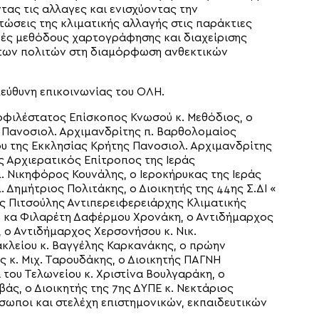
τας τις αλλαγες και ενισχύοντας την
τώσεις της κλιματικής αλλαγής στις παράκτιες
κές μεθόδους χαρτογράφησης και διαχείρισης
ς των πολιτών στη διαμόρφωση ανθεκτικών
πεύθυνη επικοινωνίας του ΟΛΗ.
οφιλέστατος Επίσκοπος Κνωσού κ. Μεθόδιος, ο
 Πανοσιολ. Αρχιμανδρίτης π. Βαρθολομαίος
υ της Εκκλησίας Κρήτης Πανοσιολ. Αρχιμανδρίτης
ός Αρχιερατικός Επίτροπος της Ιεράς
. Νικηφόρος Κουνάλης, ο Ιεροκήρυκας της Ιεράς
 Δημήτριος Πολιτάκης, ο Διοικητής της 44ης Σ.ΔΙ «
ος Πιτσούλης Αντιπερειφερειάρχης Κλιματικής
υ κα Φιλαρέτη Δαφέρμου Χρονάκη, ο Αντιδήμαρχος
 ο Αντιδήμαρχος Χερσονήσου κ. Νικ.
κλείου κ. Βαγγέλης Καρκανάκης, ο πρώην
 κ. Μιχ. Ταρουδάκης, ο Διοικητής ΠΑΓΝΗ
 του Τελωνείου κ. Χριστίνα Βουλγαράκη, ο
άς, ο Διοικητής της 7ης ΔΥΠΕ κ. Νεκτάριος
όσωποι και στελέχη επιστημονικών, εκπαιδευτικών