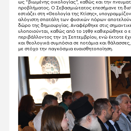
ως “βιωμένης οικολογίας”, καθώς και την πνευματι
προβλήματος. Ο Σεβασμιώτατος επεσήμανε τη διε
εστιάζει στη «Θεολογία της Κτίσης», υπογραμμίζο
αλόγιστη σπατάλη των φυσικών πόρων αποτελούν 
δώρο της δημιουργίας. Αναφέρθηκε στις σημαντικ
υλοποιούνται, καθώς από το 1989 καθιερώθηκε ο 
περιβάλλοντος την 1η Σεπτεμβρίου, ενώ έκτοτε έ
και θεολογικά συμπόσια σε ποτάμια και θάλασσες,
με στόχο την παγκόσμια ευαισθητοποίηση.