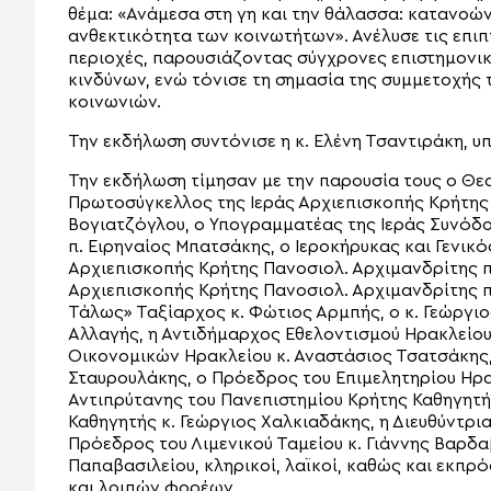
θέμα: «Ανάμεσα στη γη και την θάλασσα: κατανοών
ανθεκτικότητα των κοινωτήτων». Ανέλυσε τις επιπ
περιοχές, παρουσιάζοντας σύγχρονες επιστημονι
κινδύνων, ενώ τόνισε τη σημασία της συμμετοχή
κοινωνιών.
Την εκδήλωση συντόνισε η κ. Ελένη Τσαντιράκη, υ
Την εκδήλωση τίμησαν με την παρουσία τους ο Θε
Πρωτοσύγκελλος της Ιεράς Αρχιεπισκοπής Κρήτης
Βογιατζόγλου, ο Υπογραμματέας της Ιεράς Συνόδο
π. Ειρηναίος Μπατσάκης, ο Ιεροκήρυκας και Γενικ
Αρχιεπισκοπής Κρήτης Πανοσιολ. Αρχιμανδρίτης π
Αρχιεπισκοπής Κρήτης Πανοσιολ. Αρχιμανδρίτης π.
Τάλως» Ταξίαρχος κ. Φώτιος Αρμπής, ο κ. Γεώργι
Αλλαγής, η Αντιδήμαρχος Εθελοντισμού Ηρακλείο
Οικονομικών Ηρακλείου κ. Αναστάσιος Τσατσάκης,
Σταυρουλάκης, ο Πρόεδρος του Επιμελητηρίου Ηρα
Αντιπρύτανης του Πανεπιστημίου Κρήτης Καθηγητής
Καθηγητής κ. Γεώργιος Χαλκιαδάκης, η Διευθύντρια
Πρόεδρος του Λιμενικού Ταμείου κ. Γιάννης Βαρδαβ
Παπαβασιλείου, κληρικοί, λαϊκοί, καθώς και εκπρ
και λοιπών φορέων.