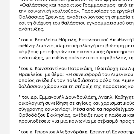
«Θαλάσσιος και παράκτιος Γραμματισμός: από την
την κοινωνική κουλτούρα». Παρουσίασε τα εργαλεί
Θαλάσσιας Έρευνας, αναδεικνύοντας τη σημασία τ
και τη διάχυση του θαλάσσιου εγγραμματισμού στ
ανάπτυξης.
*του κ. Βασιλείου Μάμαλη, Εκτελεστικού Διευθυντ
ευθύνη: λιμάνια, κλιματική αλλαγή και βιώσιμη με
κόμβους μεταφορών και οικονομικής δραστηριότη
ανάπτυξης, με ευθύνη απέναντι στο περιβάλλον, τη
*του κ. Κωνσταντίνου Πατρικάκη, Πλωτάρχη του Λ
Ηρακλείου, με θέμα: «Η συνεισφορά του Λιμενικού
οποίος ανέδειξε τον πολυδιάστατο ρόλο του Λιμε
θαλάσσιου χώρου και τη στήριξη της παράκτιας κοι
* του Δρ. Εμμανουήλ Δουνδουλάκη, Αναπλ. Καθηγητ
οικολογική συνείδηση σε αγίους και χαρισματικού
σύγχρονης κοινωνίας». Μέσα από τα παραδείγματ
Ορθοδόξου Εκκλησίας, ανέδειξε πως η παιδεία και
προϋποθέσεις για μια κοινωνία με σεβασμό προς 
*του κ. Γεωργίου Αλεξανδράκη, Ερευνητή Εργαστηρ