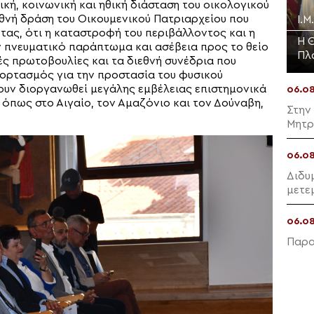
κή, κοινωνική και ηθική διάσταση του οικολογικού
θνή δράση του Οικουμενικού Πατριαρχείου που
Ι.Μ
ντας, ότι η καταστροφή του περιβάλλοντος και η
Η 
πνευματικό παράπτωμα και ασέβεια προς το θείο
Πλ
ές πρωτοβουλίες και τα διεθνή συνέδρια που
εορτασμός για την προστασία του φυσικού
χουν διοργανωθεί μεγάλης εμβέλειας επιστημονικά
06.0
 όπως στο Αιγαίο, τον Αμαζόνιο και τον Δούναβη,
Στην
Μητρ
06.0
Διδυ
μετε
06.0
Παρα