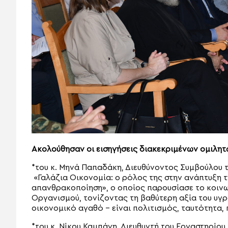
Ακολούθησαν οι εισηγήσεις διακεκριμένων ομιλητ
*του κ. Μηνά Παπαδάκη, Διευθύνοντος Συμβούλου 
«Γαλάζια Οικονομία: ο ρόλος της στην ανάπτυξη τ
απανθρακοποίηση», ο οποίος παρουσίασε το κοινων
Οργανισμού, τονίζοντας τη βαθύτερη αξία του υγρ
οικονομικό αγαθό – είναι πολιτισμός, ταυτότητα,
*του κ. Νίκου Καμπάνη, Διευθυντή του Εργαστηρίου